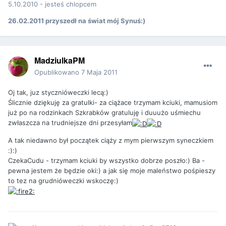
5.10.2010 - jesteś chlopcem
26.02.2011 przyszedł na świat mój Synuś:)
MadziulkaPM
Opublikowano
7 Maja 2011
Oj tak, juz stycznióweczki lecą:)
Ślicznie dziękuję za gratulki- za ciążace trzymam kciuki, mamusiom
już po na rodzinkach Szkrabków gratuluję i duuużo uśmiechu
zwłaszcza na trudniejsze dni przesyłam
A tak niedawno był początek ciąży z mym pierwszym syneczkiem
:):)
CzekaCudu - trzymam kciuki by wszystko dobrze poszło:) Ba -
pewna jestem że będzie oki:) a jak się moje maleństwo pośpieszy
to tez na grudnióweczki wskoczę:)