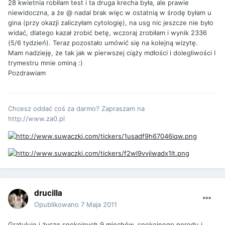
28 kwietnia robiłam test i ta druga krecha była, ale prawie
niewidoczna, a że @ nadal brak więc w ostatnią w środę byłam u
gina (przy okazji zaliczyłam cytologię), na usg nic jeszcze nie było
widać, dlatego kazał zrobić betę, wczoraj zrobiłam i wynik 2336
(5/6 tydzień). Teraz pozostało umówić się na kolejną wizytę.
Mam nadzieję, że tak jak w pierwszej ciąży mdłości i dolegliwości I
trymestru mnie ominą :)
Pozdrawiam
Chcesz oddać coś za darmo? Zapraszam na
http://www.za0.pl
drucilla
Opublikowano
7 Maja 2011
Gratuluję i życzę spokojnych 9 miechów, spokojnego porodu i