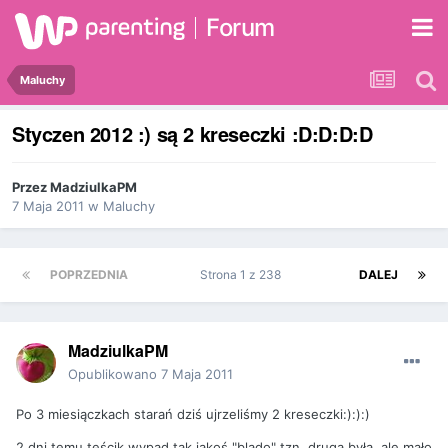
Forum
Maluchy
Styczen 2012 :) są 2 kreseczki :D:D:D:D
Przez
MadziulkaPM
7 Maja 2011
w
Maluchy
POPRZEDNIA
Strona 1 z 238
DALEJ
MadziulkaPM
Opublikowano
7 Maja 2011
Po 3 miesiączkach starań dziś ujrzeliśmy 2 kreseczki:):):)
2 dni temu teścik wypad tak jakoś "blado" tzn. druga była, ale mało