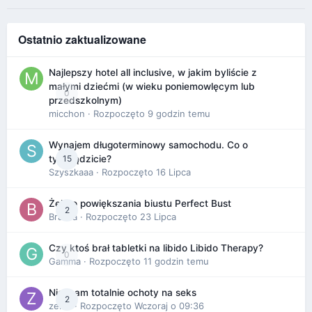
Ostatnio zaktualizowane
Najlepszy hotel all inclusive, w jakim byliście z
małymi dziećmi (w wieku poniemowlęcym lub
0
przedszkolnym)
micchon
· Rozpoczęto
9 godzin temu
Wynajem długoterminowy samochodu. Co o
15
tym sądzicie?
Szyszkaaa
· Rozpoczęto
16 Lipca
Żel do powiększania biustu Perfect Bust
2
Bravva
· Rozpoczęto
23 Lipca
Czy ktoś brał tabletki na libido Libido Therapy?
0
Gamma
· Rozpoczęto
11 godzin temu
Nie mam totalnie ochoty na seks
2
zenla
· Rozpoczęto
Wczoraj o 09:36