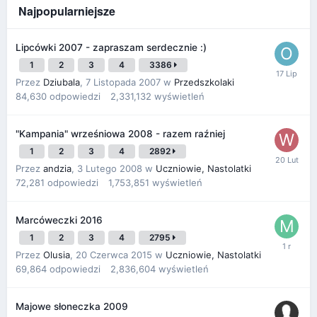
Najpopularniejsze
Lipcówki 2007 - zapraszam serdecznie :)
1
2
3
4
3386
Przez
Dziubala
,
7 Listopada 2007
w
Przedszkolaki
84,630
odpowiedzi
2,331,132
wyświetleń
"Kampania" wrześniowa 2008 - razem raźniej
1
2
3
4
2892
Przez
andzia
,
3 Lutego 2008
w
Uczniowie, Nastolatki
72,281
odpowiedzi
1,753,851
wyświetleń
Marcóweczki 2016
1
2
3
4
2795
Przez
Olusia
,
20 Czerwca 2015
w
Uczniowie, Nastolatki
69,864
odpowiedzi
2,836,604
wyświetleń
Majowe słoneczka 2009