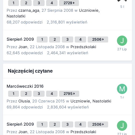
1
2
3
4
2729
Przez
czarna_aga
,
27 Sierpnia 2008
w
Uczniowie,
Nastolatki
68,207
odpowiedzi
2,316,801
wyświetleń
Sierpień 2009
1
2
3
4
2506
Przez
Joan
,
22 Listopada 2008
w
Przedszkolaki
62,645
odpowiedzi
2,464,341
wyświetleń
Najczęściej czytane
Marcóweczki 2016
1
2
3
4
2795
Przez
Olusia
,
20 Czerwca 2015
w
Uczniowie, Nastolatki
69,864
odpowiedzi
2,836,604
wyświetleń
Sierpień 2009
1
2
3
4
2506
Przez
Joan
,
22 Listopada 2008
w
Przedszkolaki