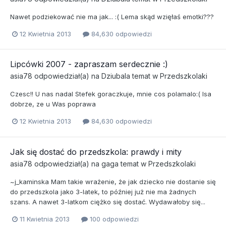
Nawet podziekować nie ma jak... :( Lema skąd wzięłaś emotki???
12 Kwietnia 2013
84,630 odpowiedzi
Lipcówki 2007 - zapraszam serdecznie :)
asia78
odpowiedział(a) na
Dziubala
temat w
Przedszkolaki
Czesc!! U nas nadal Stefek goraczkuje, mnie cos polamalo:( Isa
dobrze, ze u Was poprawa
12 Kwietnia 2013
84,630 odpowiedzi
Jak się dostać do przedszkola: prawdy i mity
asia78
odpowiedział(a) na
gaga
temat w
Przedszkolaki
~j_kaminska Mam takie wrażenie, że jak dziecko nie dostanie się
do przedszkola jako 3-latek, to później już nie ma żadnych
szans. A nawet 3-latkom ciężko się dostać. Wydawałoby się...
11 Kwietnia 2013
100 odpowiedzi