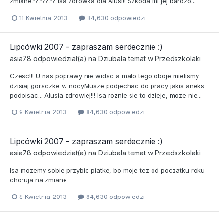
zmiane??????? Isa zdrowka dla Alusi!! Szkoda mi jej bardzo...
11 Kwietnia 2013
84,630 odpowiedzi
Lipcówki 2007 - zapraszam serdecznie :)
asia78
odpowiedział(a) na
Dziubala
temat w
Przedszkolaki
Czesc!!! U nas poprawy nie widac a malo tego oboje mielismy
dzisiaj goraczke w nocyMusze podjechac do pracy jakis aneks
podpisac... Alusia zdrowiej!!! Isa roznie sie to dzieje, moze nie...
9 Kwietnia 2013
84,630 odpowiedzi
Lipcówki 2007 - zapraszam serdecznie :)
asia78
odpowiedział(a) na
Dziubala
temat w
Przedszkolaki
Isa mozemy sobie przybic piatke, bo moje tez od poczatku roku
choruja na zmiane
8 Kwietnia 2013
84,630 odpowiedzi