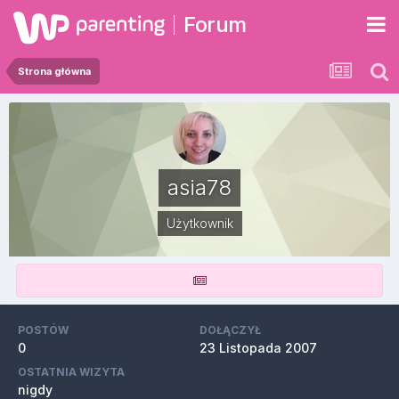
Forum
Strona główna
asia78
Użytkownik
POSTÓW
DOŁĄCZYŁ
0
23 Listopada 2007
OSTATNIA WIZYTA
nigdy