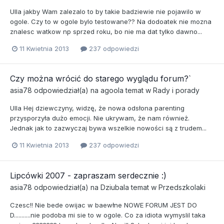
Ulla jakby Wam zalezalo to by takie badziewie nie pojawilo w
ogole. Czy to w ogole bylo testowane?? Na dodoatek nie mozna
znalesc watkow np sprzed roku, bo nie ma dat tylko dawno...
11 Kwietnia 2013
237 odpowiedzi
Czy można wrócić do starego wyglądu forum?`
asia78
odpowiedział(a) na
agoola
temat w
Rady i porady
Ulla Hej dziewczyny, widzę, że nowa odsłona parenting
przysporzyła dużo emocji. Nie ukrywam, że nam również.
Jednak jak to zazwyczaj bywa wszelkie nowości są z trudem...
11 Kwietnia 2013
237 odpowiedzi
Lipcówki 2007 - zapraszam serdecznie :)
asia78
odpowiedział(a) na
Dziubala
temat w
Przedszkolaki
Czesc!! Nie bede owijac w baewłne NOWE FORUM JEST DO
D...........nie podoba mi sie to w ogole. Co za idiota wymyslil taka