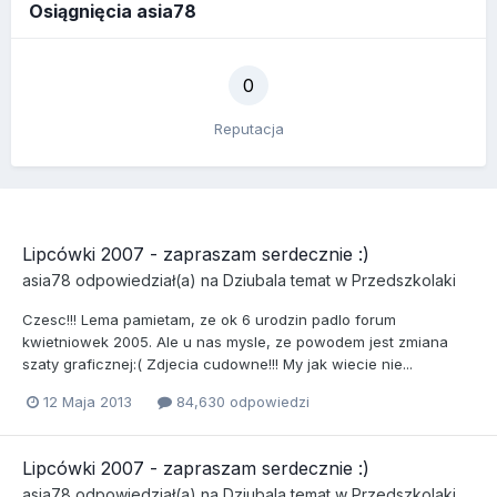
Osiągnięcia asia78
0
Reputacja
Lipcówki 2007 - zapraszam serdecznie :)
asia78
odpowiedział(a) na
Dziubala
temat w
Przedszkolaki
Czesc!!! Lema pamietam, ze ok 6 urodzin padlo forum
kwietniowek 2005. Ale u nas mysle, ze powodem jest zmiana
szaty graficznej:( Zdjecia cudowne!!! My jak wiecie nie...
12 Maja 2013
84,630 odpowiedzi
Lipcówki 2007 - zapraszam serdecznie :)
asia78
odpowiedział(a) na
Dziubala
temat w
Przedszkolaki