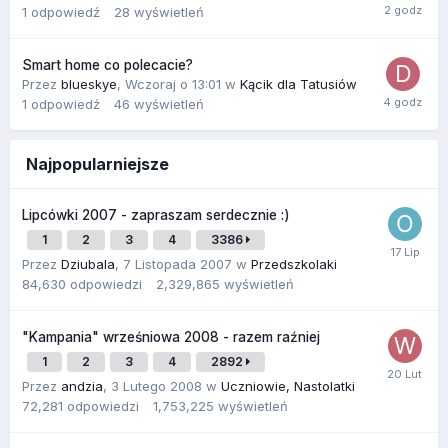
1
odpowiedź
28
wyświetleń
Smart home co polecacie?
Przez
blueskye
,
Wczoraj o 13:01
w
Kącik dla Tatusiów
1
odpowiedź
46
wyświetleń
Najpopularniejsze
Lipcówki 2007 - zapraszam serdecznie :)
1
2
3
4
3386
Przez
Dziubala
,
7 Listopada 2007
w
Przedszkolaki
84,630
odpowiedzi
2,329,865
wyświetleń
"Kampania" wrześniowa 2008 - razem raźniej
1
2
3
4
2892
Przez
andzia
,
3 Lutego 2008
w
Uczniowie, Nastolatki
72,281
odpowiedzi
1,753,225
wyświetleń