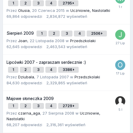
1
2
3
4
2795
Przez
Olusia
,
20 Czerwca 2015
w
Uczniowie, Nastolatki
69,864
odpowiedzi
2,834,872
wyświetleń
Sierpień 2009
1
2
3
4
2506
Przez
Joan
,
22 Listopada 2008
w
Przedszkolaki
62,645
odpowiedzi
2,463,543
wyświetleń
Lipcówki 2007 - zapraszam serdecznie :)
1
2
3
4
3386
Przez
Dziubala
,
7 Listopada 2007
w
Przedszkolaki
84,630
odpowiedzi
2,329,865
wyświetleń
Majowe słoneczka 2009
1
2
3
4
2729
Przez
czarna_aga
,
27 Sierpnia 2008
w
Uczniowie,
Nastolatki
68,207
odpowiedzi
2,316,361
wyświetleń