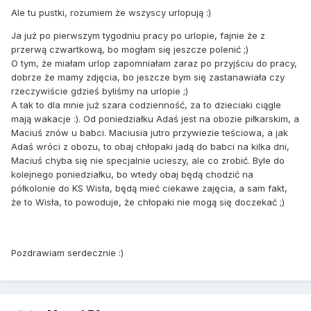
Ale tu pustki, rozumiem że wszyscy urlopują :)
Ja już po pierwszym tygodniu pracy po urlopie, fajnie że z
przerwą czwartkową, bo mogłam się jeszcze polenić ;)
O tym, że miałam urlop zapomniałam zaraz po przyjściu do pracy,
dobrze że mamy zdjęcia, bo jeszcze bym się zastanawiała czy
rzeczywiście gdzieś byliśmy na urlopie ;)
A tak to dla mnie już szara codzienność, za to dzieciaki ciągle
mają wakacje :). Od poniedziałku Adaś jest na obozie piłkarskim, a
Maciuś znów u babci. Maciusia jutro przywiezie teściowa, a jak
Adaś wróci z obozu, to obaj chłopaki jadą do babci na kilka dni,
Maciuś chyba się nie specjalnie ucieszy, ale co zrobić. Byle do
kolejnego poniedziałku, bo wtedy obaj będą chodzić na
półkolonie do KS Wisła, będą mieć ciekawe zajęcia, a sam fakt,
że to Wisła, to powoduje, że chłopaki nie mogą się doczekać ;)
Pozdrawiam serdecznie :)