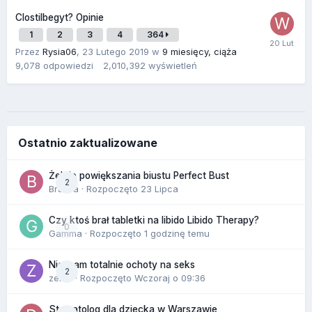
Clostilbegyt? Opinie
1
2
3
4
364
Przez
Rysia06
,
23 Lutego 2019
w
9 miesięcy, ciąża
9,078
odpowiedzi
2,010,392
wyświetleń
Ostatnio zaktualizowane
Żel do powiększania biustu Perfect Bust
2
Bravva
· Rozpoczęto
23 Lipca
Czy ktoś brał tabletki na libido Libido Therapy?
0
Gamma
· Rozpoczęto
1 godzinę temu
Nie mam totalnie ochoty na seks
2
zenla
· Rozpoczęto
Wczoraj o 09:36
Stomatolog dla dziecka w Warszawie