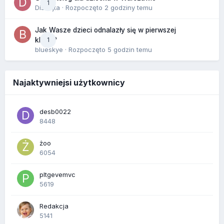
1
Disnejta
· Rozpoczęto
2 godziny temu
Jak Wasze dzieci odnalazły się w pierwszej
1
klasie?
blueskye
· Rozpoczęto
5 godzin temu
Najaktywniejsi użytkownicy
desb0022
8448
żoo
6054
pltgevemvc
5619
Redakcja
5141