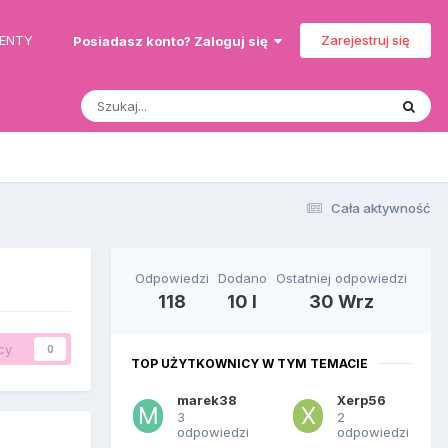
MENTY
Zarejestruj się
Posiadasz konto? Zaloguj się
Cała aktywność
Odpowiedzi
Dodano
Ostatniej odpowiedzi
118
10 l
30 Wrz
cy
0
TOP UŻYTKOWNICY W TYM TEMACIE
marek38
Xerp56
3
2
odpowiedzi
odpowiedzi