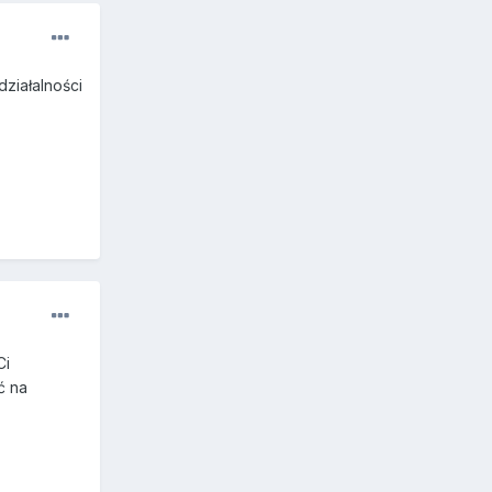
działalności
Ci
ć na