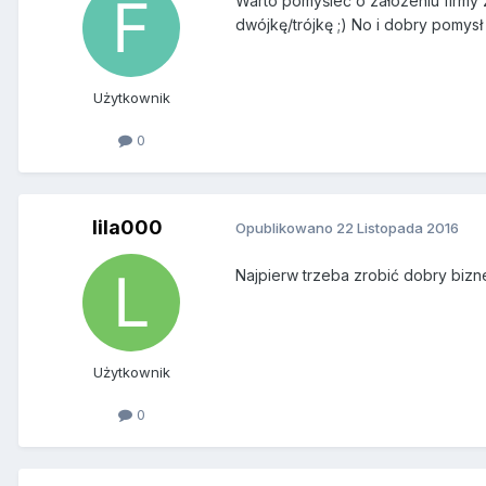
Warto pomyśleć o założeniu firmy 
dwójkę/trójkę ;) No i dobry pomys
Użytkownik
0
lila000
Opublikowano
22 Listopada 2016
Najpierw trzeba zrobić dobry bizn
Użytkownik
0