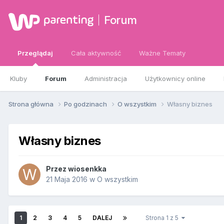
Forum
Przeglądaj
Cała aktywność
Ważne Tematy
Kluby
Forum
Administracja
Użytkownicy online
Strona główna
Po godzinach
O wszystkim
Własny biznes
Własny biznes
Przez
wiosenkka
21 Maja 2016
w
O wszystkim
1
2
3
4
5
DALEJ
Strona 1 z 5