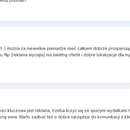
temu podołać?
rt :) można za niewielkie pieniadze mieć całkiem dobrze prosperują
 Np [reklama wycięta] ma świetną oferte i dobre lokalizacje dla myj
ci kluczowa jest reklama, trzeba liczyć się ze sporymi wydatkami n
onę www. Warto zadbać też o dobra narzędzie do komunikacji z kli