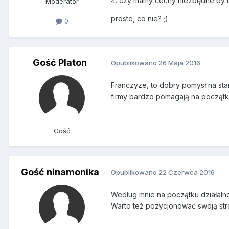
4. czy mamy cechy niezbędne by 
Moderator
proste, co nie? ;)
0
Gość Platon
Opublikowano
26 Maja 2016
Franczyze, to dobry pomysł na sta
firmy bardzo pomagają na początku.
Gość
Gość ninamonika
Opublikowano
22 Czerwca 2016
Według mnie na początku działalnoś
Warto też pozycjonować swoją str