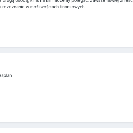
z drugą osobą, kimś na kim możemy polegać. Zawsze łatwiej znieść
ł i rozeznanie w możliwościach finansowych.
esplan