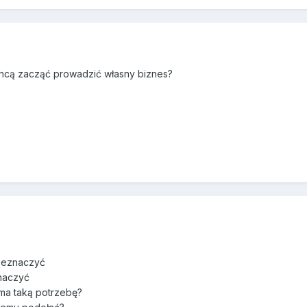
chcą zacząć prowadzić własny biznes?
rzeznaczyć
znaczyć
 ma taką potrzebę?