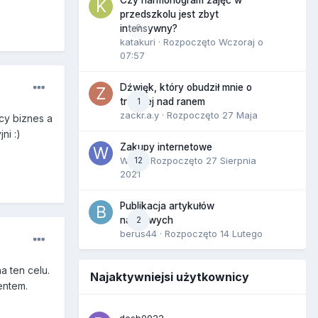
Czy harmonogram zajęć w
przedszkolu jest zbyt
0
intensywny?
katakuri
· Rozpoczęto
Wczoraj o
07:57
Dźwięk, który obudził mnie o
1
trzeciej nad ranem
zackr.a.y
· Rozpoczęto
27 Maja
cy biznes a
ni :)
Zakupy internetowe
Wula
12
· Rozpoczęto
27 Sierpnia
2021
Publikacja artykułów
2
naukowych
berus44
· Rozpoczęto
14 Lutego
a ten celu.
Najaktywniejsi użytkownicy
entem.