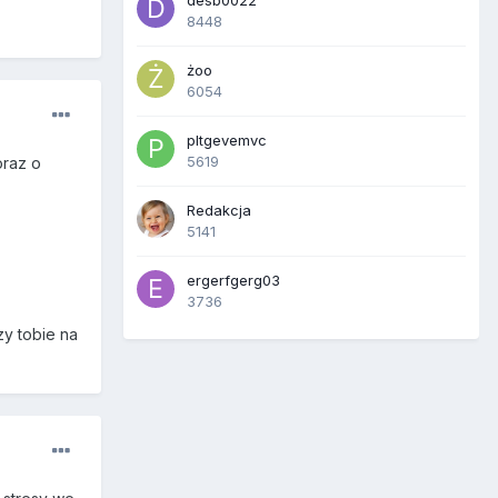
desb0022
8448
żoo
6054
pltgevemvc
5619
oraz o
Redakcja
5141
ergerfgerg03
3736
zy tobie na