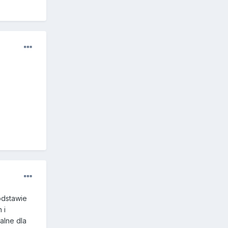
odstawie
 i
alne dla