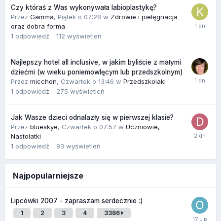
Czy któraś z Was wykonywała labioplastykę?
Przez
Gamma
,
Piątek o 07:28
w
Zdrowie i pielęgnacja
oraz dobra forma
1
odpowiedź
112
wyświetleń
Najlepszy hotel all inclusive, w jakim byliście z małymi
dziećmi (w wieku poniemowlęcym lub przedszkolnym)
Przez
micchon
,
Czwartek o 13:46
w
Przedszkolaki
1
odpowiedź
275
wyświetleń
Jak Wasze dzieci odnalazły się w pierwszej klasie?
Przez
blueskye
,
Czwartek o 07:57
w
Uczniowie,
Nastolatki
1
odpowiedź
93
wyświetleń
Najpopularniejsze
Lipcówki 2007 - zapraszam serdecznie :)
1
2
3
4
3386