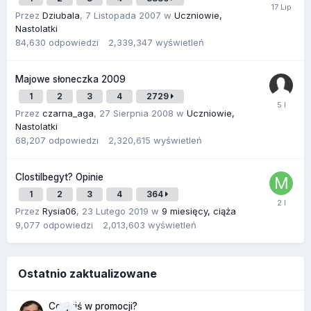
Przez
Dziubala
,
7 Listopada 2007
w
Uczniowie,
Nastolatki
84,630
odpowiedzi
2,339,347
wyświetleń
Majowe słoneczka 2009
1
2
3
4
2729
Przez
czarna_aga
,
27 Sierpnia 2008
w
Uczniowie,
Nastolatki
68,207
odpowiedzi
2,320,615
wyświetleń
Clostilbegyt? Opinie
1
2
3
4
364
Przez
Rysia06
,
23 Lutego 2019
w
9 miesięcy, ciąża
9,077
odpowiedzi
2,013,603
wyświetleń
Ostatnio zaktualizowane
Co dziś w promocji?