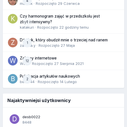
4
maciek
· Rozpoczęto
29 Czerwca
Czy harmonogram zajęć w przedszkolu jest
0
zbyt intensywny?
katakuri
· Rozpoczęto
22 godziny temu
Dźwięk, który obudził mnie o trzeciej nad ranem
1
zackr.a.y
· Rozpoczęto
27 Maja
Zakupy internetowe
12
Wula
· Rozpoczęto
27 Sierpnia 2021
Publikacja artykułów naukowych
2
berus44
· Rozpoczęto
14 Lutego
Najaktywniejsi użytkownicy
desb0022
8448