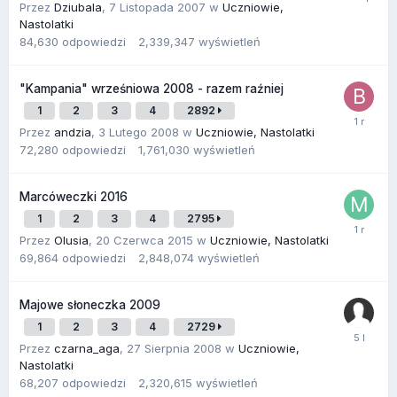
Przez
Dziubala
,
7 Listopada 2007
w
Uczniowie,
Nastolatki
84,630
odpowiedzi
2,339,347
wyświetleń
"Kampania" wrześniowa 2008 - razem raźniej
1
2
3
4
2892
Przez
andzia
,
3 Lutego 2008
w
Uczniowie, Nastolatki
72,280
odpowiedzi
1,761,030
wyświetleń
Marcóweczki 2016
1
2
3
4
2795
Przez
Olusia
,
20 Czerwca 2015
w
Uczniowie, Nastolatki
69,864
odpowiedzi
2,848,074
wyświetleń
Majowe słoneczka 2009
1
2
3
4
2729
Przez
czarna_aga
,
27 Sierpnia 2008
w
Uczniowie,
Nastolatki
68,207
odpowiedzi
2,320,615
wyświetleń