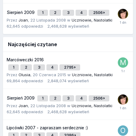
Sierpień 2009
1
2
3
4
2506
Przez
Joan
,
22 Listopada 2008
w
Uczniowie, Nastolatki
62,645
odpowiedzi
2,468,628
wyświetleń
Najczęściej czytane
Marcóweczki 2016
1
2
3
4
2795
Przez
Olusia
,
20 Czerwca 2015
w
Uczniowie, Nastolatki
69,864
odpowiedzi
2,848,074
wyświetleń
Sierpień 2009
1
2
3
4
2506
Przez
Joan
,
22 Listopada 2008
w
Uczniowie, Nastolatki
62,645
odpowiedzi
2,468,628
wyświetleń
Lipcówki 2007 - zapraszam serdecznie :)
1
2
3
4
3386