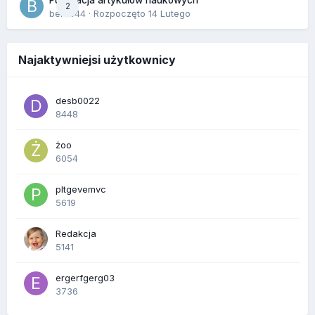
2
berus44
· Rozpoczęto
14 Lutego
Najaktywniejsi użytkownicy
desb0022
8448
żoo
6054
pltgevemvc
5619
Redakcja
5141
ergerfgerg03
3736