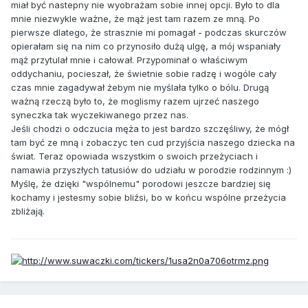
miał być nastepny nie wyobrażam sobie innej opcji. Było to dla
mnie niezwykle ważne, że mąż jest tam razem ze mną. Po
pierwsze dlatego, że strasznie mi pomagał - podczas skurczów
opierałam się na nim co przynosiło dużą ulgę, a mój wspaniały
mąż przytulał mnie i całował. Przypominał o właściwym
oddychaniu, pocieszał, że świetnie sobie radzę i wogóle cały
czas mnie zagadywał żebym nie myślała tylko o bólu. Drugą
ważną rzeczą było to, że moglismy razem ujrzeć naszego
syneczka tak wyczekiwanego przez nas.
Jeśli chodzi o odczucia męża to jest bardzo szczęśliwy, że mógł
tam być ze mną i zobaczyc ten cud przyjścia naszego dziecka na
świat. Teraz opowiada wszystkim o swoich przeżyciach i
namawia przyszłych tatusiów do udziału w porodzie rodzinnym :)
Myślę, że dzięki "wspólnemu" porodowi jeszcze bardziej się
kochamy i jestesmy sobie bliźsi, bo w końcu wspólne przeżycia
zbliżają.