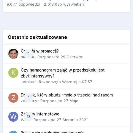
9,077
odpowiedzi
2,013,635
wyświetleń
Ostatnio zaktualizowane
Co dziś w promocji?
4
maciek
· Rozpoczęto
29 Czerwca
Czy harmonogram zajęć w przedszkolu jest
0
zbyt intensywny?
katakuri
· Rozpoczęto
Wczoraj o 07:57
Dźwięk, który obudził mnie o trzeciej nad ranem
1
zackr.a.y
· Rozpoczęto
27 Maja
Zakupy internetowe
12
Wula
· Rozpoczęto
27 Sierpnia 2021
Publikacja artykułów naukowych