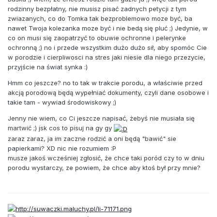
rodzinny bezpłatny, nie musisz pisać zadnych petycji z tym
zwiazanych, co do Tomka tak bezproblemowo moze być, ba
nawet Twoja kolezanka moze być i nie bedą się pluć ;) Jedynie, w
co on musi się zaopatrzyć to obuwie ochronne i pelerynke
ochronną ;) no i przede wszystkim dużo dużo sił, aby spomóc Cie
w porodzie i cierpliwosci na stres jaki niesie dla niego przezycie,
przyjście na świat synka :)
Hmm co jeszcze? no to tak w trakcie porodu, a właściwie przed
akcją porodową będą wypełniać dokumenty, czyli dane osobowe i
takie tam - wywiad środowiskowy ;)
Jenny nie wiem, co Ci jeszcze napisać, żebyś nie musiała się
martwić ;) jsk cos to pisuj na gy gy
zaraz zaraz, ja im zaczne rodzić a oni będą "bawić" sie
papierkami? XD nic nie rozumiem :P
musze jakoś wcześniej zgłosić, że chce taki poród czy to w dniu
porodu wystarczy, ze powiem, że chce aby ktoś był przy mnie?