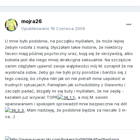
mojra26
Opublikowano
18 Czerwca 2009
U mnie było podobnie, na początku myślałam, że może lepiej
żebym rodziła z mamą. Słyszałam takie historie, że niektórzy
faceci mają później psychiczny uraz, boją się że skrzywdzą, albo
kobieta jest dla niego mniej atrakcyjna seksualnie. Na szczęście
zanim zdążyłam ujawnić swoje wątpliwości mój M. oznajmił że nie
wyobraża sobie, żeby go nie było przy porodzie i bardzo się z
tego cieszę, bo chyba nikt jak on nie potrafi mnie uspokoić w
trudnych sytuacjach. Pamiętam jak schodziliśmy z Giewontu i
zaczęło padać, ślizgały mi się buty i myślałam, że nie zejdę -
kazałam już wzywać TOPR
, a mój M. swoim
opanowaniem i spokojem sprowadził mnie bezpiecznie na dół
. Mam nadzieję, że podobnie będzie za niecałe 3 m-
ce...:)