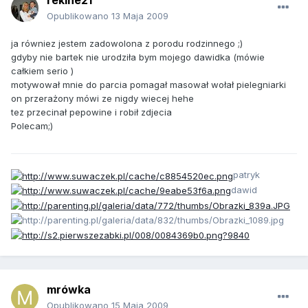
rekine21
Opublikowano
13 Maja 2009
ja równiez jestem zadowolona z porodu rodzinnego ;)
gdyby nie bartek nie urodziła bym mojego dawidka (mówie
całkiem serio )
motywował mnie do parcia pomagał masował wołał pielegniarki
on przerażony mówi ze nigdy wiecej hehe
tez przecinał pepowine i robił zdjecia
Polecam;)
patryk
dawid
mrówka
Opublikowano
15 Maja 2009