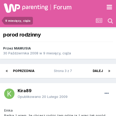
Forum
9 miesięcy, ciąża
porod rodzinny
Przez
MAMUSIA
30 Października 2008
w
9 miesięcy, ciąża
POPRZEDNIA
Strona 3 z 7
DALEJ
Kira89
Opublikowano
20 Lutego 2009
Emka
Baśka ;) wiem, że chcesz rodzic tam gdzie ja ;) więc tak poród