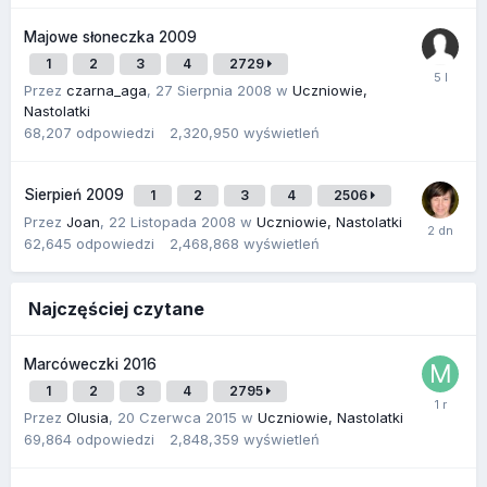
Majowe słoneczka 2009
1
2
3
4
2729
Przez
czarna_aga
,
27 Sierpnia 2008
w
Uczniowie,
Nastolatki
68,207
odpowiedzi
2,320,950
wyświetleń
Sierpień 2009
1
2
3
4
2506
Przez
Joan
,
22 Listopada 2008
w
Uczniowie, Nastolatki
62,645
odpowiedzi
2,468,868
wyświetleń
Najczęściej czytane
Marcóweczki 2016
1
2
3
4
2795
Przez
Olusia
,
20 Czerwca 2015
w
Uczniowie, Nastolatki
69,864
odpowiedzi
2,848,359
wyświetleń