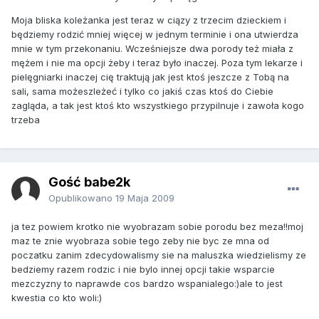
Moja bliska koleżanka jest teraz w ciązy z trzecim dzieckiem i
będziemy rodzić mniej więcej w jednym terminie i ona utwierdza
mnie w tym przekonaniu. Wcześniejsze dwa porody też miała z
mężem i nie ma opcji żeby i teraz było inaczej. Poza tym lekarze i
pielęgniarki inaczej cię traktują jak jest ktoś jeszcze z Tobą na
sali, sama możeszleżeć i tylko co jakiś czas ktoś do Ciebie
zagląda, a tak jest ktoś kto wszystkiego przypilnuje i zawoła kogo
trzeba
Gość babe2k
Opublikowano
19 Maja 2009
ja tez powiem krotko nie wyobrazam sobie porodu bez meza!!moj
maz te znie wyobraza sobie tego zeby nie byc ze mna od
poczatku zanim zdecydowalismy sie na maluszka wiedzielismy ze
bedziemy razem rodzic i nie bylo innej opcji takie wsparcie
mezczyzny to naprawde cos bardzo wspanialego:)ale to jest
kwestia co kto woli:)