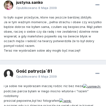
justyna.sanko
Opublikowano
8 Maja 2009
to było super przeżycie, ktore nas jeszcze bardziej zbliżyło.
Ja w tym ważnym momencie , pełna strachu i obaw czy wszystko
będzie dobrze nie byłam sama, czułam się bezpieczna. Mąż pełen
obaw, raczej o siebie czy da radę i nie zesłabnie:) dzielnie mnie
wspierał, a gdy maleństwo pojawiło się na świecie błysk w
oczach męża i radość na twarzy potwierdziła że to był dobry
pomysł rodzić razem.
Teraz nie wyobrażam sobie aby mogło być inaczej!!
Gość patrycja`81
Opublikowano
8 Maja 2009
i ja sobie nie wyobrazam inaczej rodzic niz bez meza
podczas parcia bylam w niego mocno wtulona-i "razem"
rodzilismy
prezcial pepowine,byl tez fotografem
a pozniej gdy juz dziecina przyszla na swiat-ubral ja,trzymal