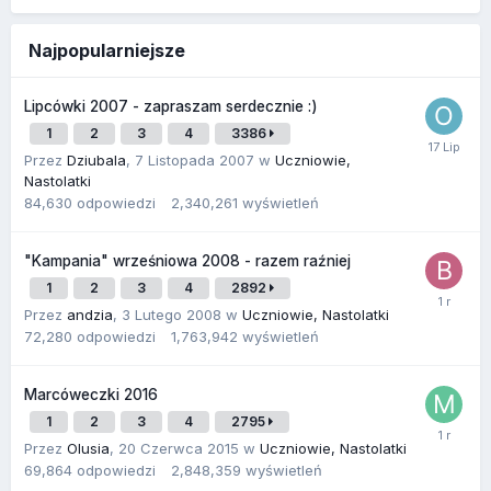
Najpopularniejsze
Lipcówki 2007 - zapraszam serdecznie :)
1
2
3
4
3386
Przez
Dziubala
,
7 Listopada 2007
w
Uczniowie,
Nastolatki
84,630
odpowiedzi
2,340,261
wyświetleń
"Kampania" wrześniowa 2008 - razem raźniej
1
2
3
4
2892
Przez
andzia
,
3 Lutego 2008
w
Uczniowie, Nastolatki
72,280
odpowiedzi
1,763,942
wyświetleń
Marcóweczki 2016
1
2
3
4
2795
Przez
Olusia
,
20 Czerwca 2015
w
Uczniowie, Nastolatki
69,864
odpowiedzi
2,848,359
wyświetleń