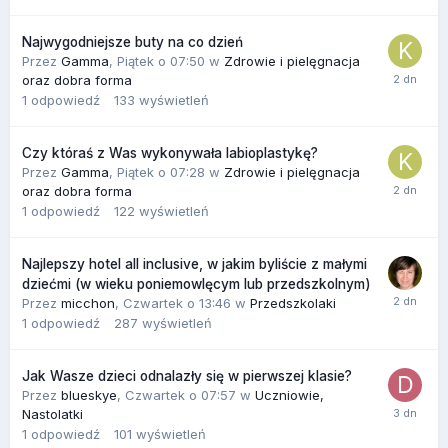
Najwygodniejsze buty na co dzień
Przez
Gamma
,
Piątek o 07:50
w
Zdrowie i pielęgnacja
oraz dobra forma
1
odpowiedź
133
wyświetleń
Czy któraś z Was wykonywała labioplastykę?
Przez
Gamma
,
Piątek o 07:28
w
Zdrowie i pielęgnacja
oraz dobra forma
1
odpowiedź
122
wyświetleń
Najlepszy hotel all inclusive, w jakim byliście z małymi
dziećmi (w wieku poniemowlęcym lub przedszkolnym)
Przez
micchon
,
Czwartek o 13:46
w
Przedszkolaki
1
odpowiedź
287
wyświetleń
Jak Wasze dzieci odnalazły się w pierwszej klasie?
Przez
blueskye
,
Czwartek o 07:57
w
Uczniowie,
Nastolatki
1
odpowiedź
101
wyświetleń