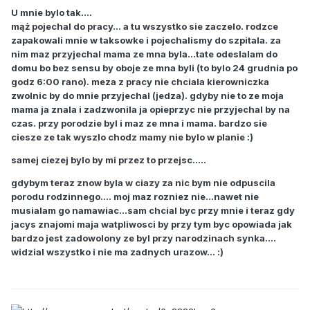
U mnie bylo tak....
mąż pojechal do pracy... a tu wszystko sie zaczelo. rodzce
zapakowali mnie w taksowke i pojechalismy do szpitala. za
nim maz przyjechal mama ze mna byla...tate odeslalam do
domu bo bez sensu by oboje ze mna byli (to bylo 24 grudnia po
godz 6:00 rano). meza z pracy nie chciala kierowniczka
zwolnic by do mnie przyjechal (jedza). gdyby nie to ze moja
mama ja znala i zadzwonila ja opieprzyc nie przyjechal by na
czas. przy porodzie byl i maz ze mna i mama. bardzo sie
ciesze ze tak wyszlo chodz mamy nie bylo w planie :)
samej ciezej bylo by mi przez to przejsc.....
gdybym teraz znow byla w ciazy za nic bym nie odpuscila
porodu rodzinnego.... moj maz rozniez nie...nawet nie
musialam go namawiac...sam chcial byc przy mnie i teraz gdy
jacys znajomi maja watpliwosci by przy tym byc opowiada jak
bardzo jest zadowolony ze byl przy narodzinach synka....
widzial wszystko i nie ma zadnych urazow... :)