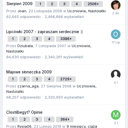
Sierpień 2009
1
2
3
4
2506
Przez
Joan
,
22 Listopada 2008
w
Uczniowie, Nastolatki
62,645
odpowiedzi
2,468,868
wyświetleń
Lipcówki 2007 - zapraszam serdecznie :)
1
2
3
4
3386
Przez
Dziubala
,
7 Listopada 2007
w
Uczniowie,
Nastolatki
84,630
odpowiedzi
2,340,261
wyświetleń
Majowe słoneczka 2009
1
2
3
4
2729
Przez
czarna_aga
,
27 Sierpnia 2008
w
Uczniowie,
Nastolatki
68,207
odpowiedzi
2,320,950
wyświetleń
Clostilbegyt? Opinie
1
2
3
4
364
Przez
Rysia06
,
23 Lutego 2019
w
9 miesięcy, ciąża