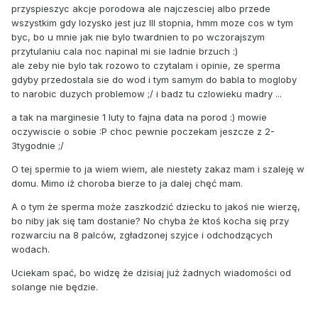
przyspieszyc akcje porodowa ale najczesciej albo przede
wszystkim gdy lozysko jest juz III stopnia, hmm moze cos w tym
byc, bo u mnie jak nie bylo twardnien to po wczorajszym
przytulaniu cala noc napinal mi sie ladnie brzuch :)
ale zeby nie bylo tak rozowo to czytalam i opinie, ze sperma
gdyby przedostala sie do wod i tym samym do babla to mogloby
to narobic duzych problemow ;/ i badz tu czlowieku madry ...
a tak na marginesie 1 luty to fajna data na porod :) mowie
oczywiscie o sobie :P choc pewnie poczekam jeszcze z 2-
3tygodnie ;/
O tej spermie to ja wiem wiem, ale niestety zakaz mam i szaleję w
domu. Mimo iż choroba bierze to ja dalej chęć mam.
A o tym że sperma może zaszkodzić dziecku to jakoś nie wierzę,
bo niby jak się tam dostanie? No chyba że ktoś kocha się przy
rozwarciu na 8 palców, zgładzonej szyjce i odchodzących
wodach.
Uciekam spać, bo widzę że dzisiaj już żadnych wiadomości od
solange nie będzie.