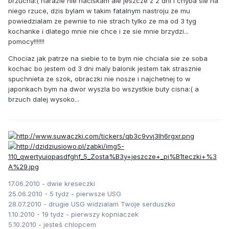
brzucha:( narazie nie naciskam ale jeszcze z 2 dni i chyba sie na
niego rzuce, dzis bylam w takim fatalnym nastroju ze mu
powiedzialam ze pewnie to nie strach tylko ze ma od 3 tyg
kochanke i dlatego mnie nie chce i ze sie mnie brzydzi...
pomocy!!!!!!!
Chociaz jak patrze na siebie to te bym nie chciala sie ze soba
kochac bo jestem od 3 dni maly balonik jestem tak strasznie
spuchnieta ze szok, obraczki nie nosze i najchetnej to w
japonkach bym na dwor wyszla bo wszystkie buty cisna:( a
brzuch dalej wysoko...
17.06.2010 - dwie kreseczki
25.06.2010 - 5 tydz - pierwsze USG
28.07.2010 - drugie USG widzialam Twoje serduszko
1.10.2010 - 19 tydz - pierwszy kopniaczek
5.10.2010 - jesteś chlopcem