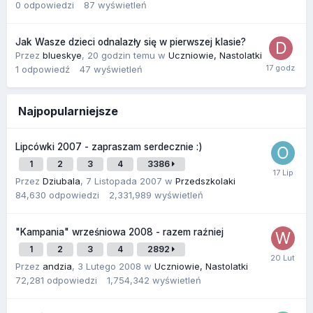
0
odpowiedzi
87
wyświetleń
Jak Wasze dzieci odnalazły się w pierwszej klasie?
Przez
blueskye
,
20 godzin temu
w
Uczniowie, Nastolatki
1
odpowiedź
47
wyświetleń
Najpopularniejsze
Lipcówki 2007 - zapraszam serdecznie :)
1
2
3
4
3386
Przez
Dziubala
,
7 Listopada 2007
w
Przedszkolaki
84,630
odpowiedzi
2,331,989
wyświetleń
"Kampania" wrześniowa 2008 - razem raźniej
1
2
3
4
2892
Przez
andzia
,
3 Lutego 2008
w
Uczniowie, Nastolatki
72,281
odpowiedzi
1,754,342
wyświetleń