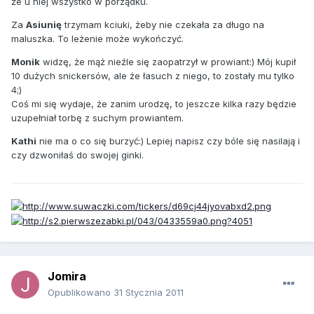
że u niej wszystko w porządku.
Za
Asiunię
trzymam kciuki, żeby nie czekała za długo na
maluszka. To leżenie może wykończyć.
Monik
widzę, że mąż nieźle się zaopatrzył w prowiant:) Mój kupił
10 dużych snickersów, ale że łasuch z niego, to zostały mu tylko
4;)
Coś mi się wydaje, że zanim urodzę, to jeszcze kilka razy będzie
uzupełniał torbę z suchym prowiantem.
Kathi
nie ma o co się burzyć:) Lepiej napisz czy bóle się nasilają i
czy dzwoniłaś do swojej ginki.
Jomira
Opublikowano
31 Stycznia 2011