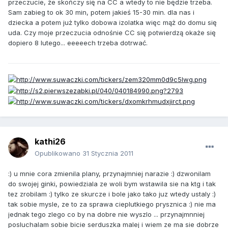
przeczucie, że skończy się na CC a wtedy to nie będzie trzeba.
Sam zabieg to ok 30 min, potem jakieś 15-30 min. dla nas i
dziecka a potem już tylko dobowa izolatka więc mąż do domu się
uda. Czy moje przeczucia odnośnie CC się potwierdzą okaże się
dopiero 8 lutego... eeeeech trzeba dotrwać.
kathi26
Opublikowano
31 Stycznia 2011
:) u mnie cora zmienila plany, przynajmniej narazie :) dzwonilam
do swojej ginki, powiedziala ze woli bym wstawila sie na ktg i tak
tez zrobilam :) tylko ze skurcze i bole jako tako juz wtedy ustaly :)
tak sobie mysle, ze to za sprawa cieplutkiego prysznica :) nie ma
jednak tego zlego co by na dobre nie wyszlo ... przynajmnniej
posluchalam sobie bicie serduszka malej i wiem ze ma sie dobrze