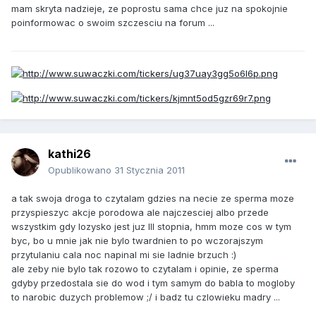
mam skryta nadzieje, ze poprostu sama chce juz na spokojnie
poinformowac o swoim szczesciu na forum ...
kathi26
Opublikowano
31 Stycznia 2011
a tak swoja droga to czytalam gdzies na necie ze sperma moze
przyspieszyc akcje porodowa ale najczesciej albo przede
wszystkim gdy lozysko jest juz III stopnia, hmm moze cos w tym
byc, bo u mnie jak nie bylo twardnien to po wczorajszym
przytulaniu cala noc napinal mi sie ladnie brzuch :)
ale zeby nie bylo tak rozowo to czytalam i opinie, ze sperma
gdyby przedostala sie do wod i tym samym do babla to mogloby
to narobic duzych problemow ;/ i badz tu czlowieku madry ...