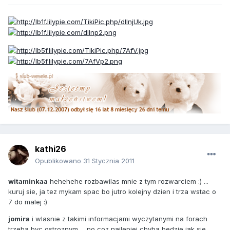
kathi26
Opublikowano
31 Stycznia 2011
witaminkaa
hehehehe rozbawilas mnie z tym rozwarciem :) ...
kuruj sie, ja tez mykam spac bo jutro kolejny dzien i trza wstac o
7 do malej :)
jomira
i wlasnie z takimi informacjami wyczytanymi na forach
trzeba byc ostroznym ... no coz najlepiej chyba bedzie jak sie