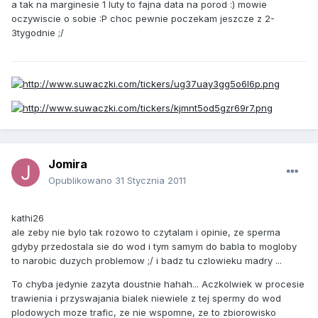
a tak na marginesie 1 luty to fajna data na porod :) mowie
oczywiscie o sobie :P choc pewnie poczekam jeszcze z 2-
3tygodnie ;/
Jomira
Opublikowano
31 Stycznia 2011
kathi26
ale zeby nie bylo tak rozowo to czytalam i opinie, ze sperma
gdyby przedostala sie do wod i tym samym do babla to mogloby
to narobic duzych problemow ;/ i badz tu czlowieku madry ...
To chyba jedynie zazyta doustnie hahah... Aczkolwiek w procesie
trawienia i przyswajania bialek niewiele z tej spermy do wod
plodowych moze trafic, ze nie wspomne, ze to zbiorowisko