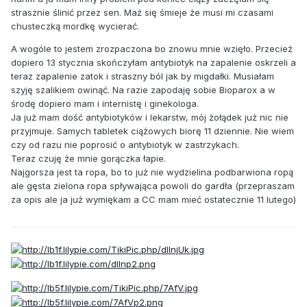
strasznie ślinić przez sen. Maż się śmieje że musi mi czasami
chusteczką mordkę wycierać.
A wogóle to jestem zrozpaczona bo znowu mnie wzięło. Przecież
dopiero 13 stycznia skończyłam antybiotyk na zapalenie oskrzeli a
teraz zapalenie zatok i straszny ból jak by migdałki. Musiałam
szyję szalikiem owinąć. Na razie zapodaję sobie Bioparox a w
środę dopiero mam i internistę i ginekologa.
Ja już mam dość antybiotyków i lekarstw, mój żołądek już nic nie
przyjmuje. Samych tabletek ciążowych biorę 11 dziennie. Nie wiem
czy od razu nie poprosić o antybiotyk w zastrzykach.
Teraz czuję że mnie gorączka łapie.
Najgorsza jest ta ropa, bo to już nie wydzielina podbarwiona ropą
ale gęsta zielona ropa spływająca powoli do gardła (przepraszam
za opis ale ja już wymiękam a CC mam mieć ostatecznie 11 lutego)