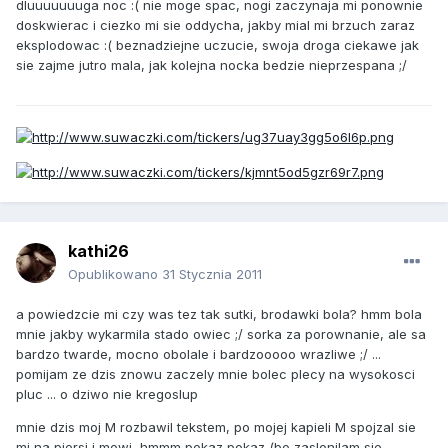
dluuuuuuuga noc :( nie moge spac, nogi zaczynaja mi ponownie
doskwierac i ciezko mi sie oddycha, jakby mial mi brzuch zaraz
eksplodowac :( beznadziejne uczucie, swoja droga ciekawe jak
sie zajme jutro mala, jak kolejna nocka bedzie nieprzespana ;/
kathi26
Opublikowano
31 Stycznia 2011
a powiedzcie mi czy was tez tak sutki, brodawki bola? hmm bola
mnie jakby wykarmila stado owiec ;/ sorka za porownanie, ale sa
bardzo twarde, mocno obolale i bardzooooo wrazliwe ;/ ...
pomijam ze dzis znowu zaczely mnie bolec plecy na wysokosci
pluc ... o dziwo nie kregoslup
mnie dzis moj M rozbawil tekstem, po mojej kapieli M spojzal sie
mi na piersi i mowi, hmmm pokaz pokaz (bo zaslonilam sie