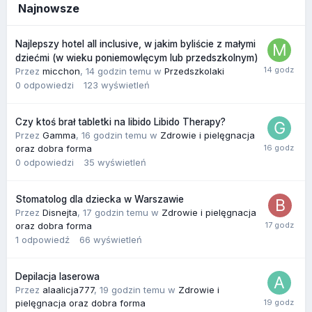
Najnowsze
Najlepszy hotel all inclusive, w jakim byliście z małymi
dziećmi (w wieku poniemowlęcym lub przedszkolnym)
Przez
micchon
,
14 godzin temu
w
Przedszkolaki
0
odpowiedzi
123
wyświetleń
Czy ktoś brał tabletki na libido Libido Therapy?
Przez
Gamma
,
16 godzin temu
w
Zdrowie i pielęgnacja
oraz dobra forma
0
odpowiedzi
35
wyświetleń
Stomatolog dla dziecka w Warszawie
Przez
Disnejta
,
17 godzin temu
w
Zdrowie i pielęgnacja
oraz dobra forma
1
odpowiedź
66
wyświetleń
Depilacja laserowa
Przez
alaalicja777
,
19 godzin temu
w
Zdrowie i
pielęgnacja oraz dobra forma