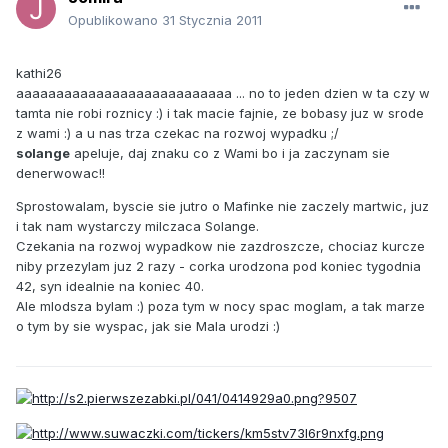
Opublikowano
31 Stycznia 2011
kathi26
aaaaaaaaaaaaaaaaaaaaaaaaaaa ... no to jeden dzien w ta czy w
tamta nie robi roznicy :) i tak macie fajnie, ze bobasy juz w srode
z wami :) a u nas trza czekac na rozwoj wypadku ;/
solange
apeluje, daj znaku co z Wami bo i ja zaczynam sie
denerwowac!!
Sprostowalam, byscie sie jutro o Mafinke nie zaczely martwic, juz
i tak nam wystarczy milczaca Solange.
Czekania na rozwoj wypadkow nie zazdroszcze, chociaz kurcze
niby przezylam juz 2 razy - corka urodzona pod koniec tygodnia
42, syn idealnie na koniec 40.
Ale mlodsza bylam :) poza tym w nocy spac moglam, a tak marze
o tym by sie wyspac, jak sie Mala urodzi :)