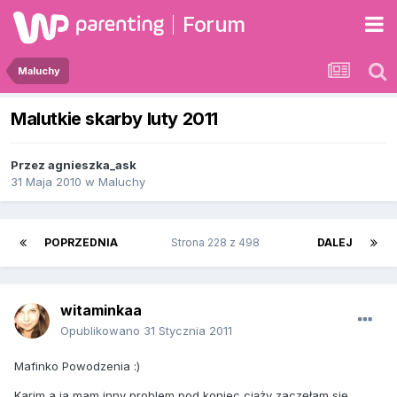
Forum
Maluchy
Malutkie skarby luty 2011
Przez
agnieszka_ask
31 Maja 2010
w
Maluchy
POPRZEDNIA
Strona 228 z 498
DALEJ
witaminkaa
Opublikowano
31 Stycznia 2011
Mafinko Powodzenia :)
Karim a ja mam inny problem pod koniec ciąży zaczęłam się