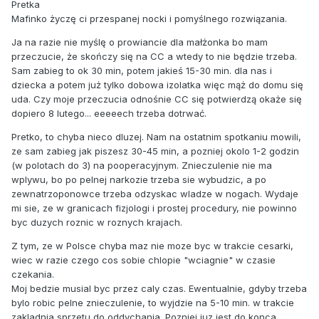
Pretka
Mafinko życzę ci przespanej nocki i pomyślnego rozwiązania.
Ja na razie nie myślę o prowiancie dla małżonka bo mam
przeczucie, że skończy się na CC a wtedy to nie będzie trzeba.
Sam zabieg to ok 30 min, potem jakieś 15-30 min. dla nas i
dziecka a potem już tylko dobowa izolatka więc mąż do domu się
uda. Czy moje przeczucia odnośnie CC się potwierdzą okaże się
dopiero 8 lutego... eeeeech trzeba dotrwać.
Pretko, to chyba nieco dluzej. Nam na ostatnim spotkaniu mowili,
ze sam zabieg jak piszesz 30-45 min, a pozniej okolo 1-2 godzin
(w polotach do 3) na pooperacyjnym. Znieczulenie nie ma
wplywu, bo po pelnej narkozie trzeba sie wybudzic, a po
zewnatrzoponowce trzeba odzyskac wladze w nogach. Wydaje
mi sie, ze w granicach fizjologi i prostej procedury, nie powinno
byc duzych roznic w roznych krajach.
Z tym, ze w Polsce chyba maz nie moze byc w trakcie cesarki,
wiec w razie czego cos sobie chlopie "wciagnie" w czasie
czekania.
Moj bedzie musial byc przez caly czas. Ewentualnie, gdyby trzeba
bylo robic pelne znieczulenie, to wyjdzie na 5-10 min. w trakcie
zakladnia sprzetu do oddychania. Pozniej juz jest do konca.