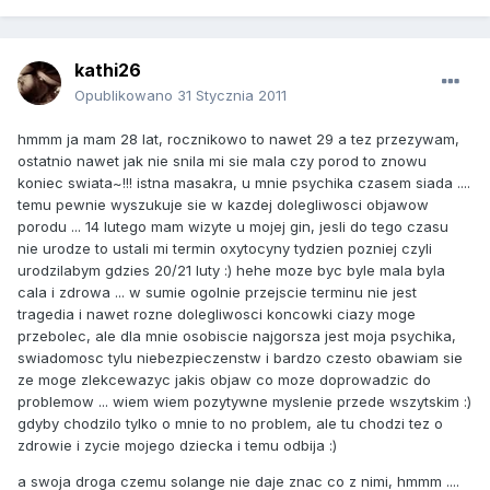
kathi26
Opublikowano
31 Stycznia 2011
hmmm ja mam 28 lat, rocznikowo to nawet 29 a tez przezywam,
ostatnio nawet jak nie snila mi sie mala czy porod to znowu
koniec swiata~!!! istna masakra, u mnie psychika czasem siada ....
temu pewnie wyszukuje sie w kazdej dolegliwosci objawow
porodu ... 14 lutego mam wizyte u mojej gin, jesli do tego czasu
nie urodze to ustali mi termin oxytocyny tydzien pozniej czyli
urodzilabym gdzies 20/21 luty :) hehe moze byc byle mala byla
cala i zdrowa ... w sumie ogolnie przejscie terminu nie jest
tragedia i nawet rozne dolegliwosci koncowki ciazy moge
przebolec, ale dla mnie osobiscie najgorsza jest moja psychika,
swiadomosc tylu niebezpieczenstw i bardzo czesto obawiam sie
ze moge zlekcewazyc jakis objaw co moze doprowadzic do
problemow ... wiem wiem pozytywne myslenie przede wszytskim :)
gdyby chodzilo tylko o mnie to no problem, ale tu chodzi tez o
zdrowie i zycie mojego dziecka i temu odbija :)
a swoja droga czemu solange nie daje znac co z nimi, hmmm ....