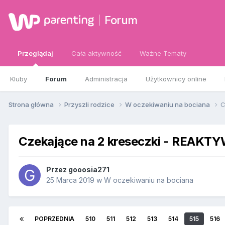
Forum
Przeglądaj
Cała aktywność
Ważne Tematy
Kluby
Forum
Administracja
Użytkownicy online
Strona główna
Przyszli rodzice
W oczekiwaniu na bociana
C
Czekające na 2 kreseczki - REAKT
Przez
gooosia271
25 Marca 2019
w
W oczekiwaniu na bociana
POPRZEDNIA
510
511
512
513
514
515
516