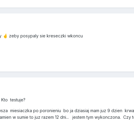
ny
zeby posypaly sie kreseczki wkoncu
🤞
 Kto testuje?
wsza miesiaczka po poronieniu bo ja dziasiaj mam juz 9 dzien krwa
amien w sumie to juz razem 12 dni... jestem tym wykonczona. Czy t