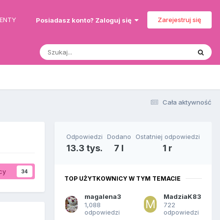
MENTY
Zarejestruj się
Posiadasz konto? Zaloguj się
Cała aktywność
Odpowiedzi
Dodano
Ostatniej odpowiedzi
13.3 tys.
7 l
1 r
cy
34
TOP UŻYTKOWNICY W TYM TEMACIE
magalena3
MadziaK83
1,088
722
odpowiedzi
odpowiedzi