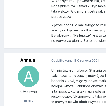
W zeszłym roku powiedziałam, że t
Początkiem roku zmarł kuzyn mojeg
tata walczy. Widzimy z siostrą jak 
się posypała.
A jeżeli chodzi o malutkiego to ro
wiemy co będzie za kilka miesięcy 
Był obecny.... "Najlepsze" jest t
nowotworze piersi... Serio nie wiem
Anna.a
Opublikowano
13 Czerwca 2021
U mnie tez nie najlepiej. Starania
Jakiś czas temu zaczął mówić, ze b
badania z krwi, między innymi mar
Kolejna wizyta u chirurga okazało
z ta noga, z która tak naprawdę prz
Użytkownik
jestem usatysfakcjonowana taka odp
307
w prawym stawie biodrowym to poka