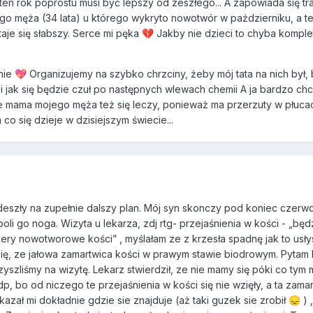
en rok poprostu musi być lepszy od zeszłego... A zapowiada się tra
o męża (34 lata) u którego wykryto nowotwór w październiku, a te
staje się słabszy. Serce mi pęka
Jakby nie dzieci to chyba komple
💔
śnie
Organizujemy na szybko chrzciny, żeby mój tata na nich był, 
💖
i jak się będzie czuł po następnych wlewach chemii A ja bardzo ch
o że mama mojego męża też się leczy, ponieważ ma przerzuty w płuca
 co się dzieje w dzisiejszym świecie...
 odeszły na zupełnie dalszy plan. Mój syn skonczy pod koniec czerwca
oli go noga. Wizyta u lekarza, zdj rtg- przejaśnienia w kości - „bę
kery nowotworowe kości” , myślałam ze z krzesła spadnę jak to usły
 się, ze jałowa zamartwica kości w prawym stawie biodrowym. Pytam 
yszliśmy na wizytę. Lekarz stwierdził, ze nie mamy się póki co tym 
, bo od niczego te przejaśnienia w kości się nie wzięły, a ta zama
zał mi dokładnie gdzie sie znajduje (aż taki guzek sie zrobił
)
😞