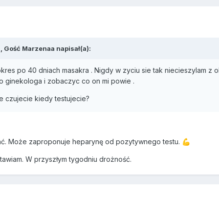
, Gość Marzenaa napisał(a):
es po 40 dniach masakra . Nigdy w zyciu sie tak niecieszylam z o
go ginekologa i zobaczyc co on mi powie .
e czujecie kiedy testujecie?
ać. Może zaproponuje heparynę od pozytywnego testu.
💪
astawiam. W przyszłym tygodniu drożność.