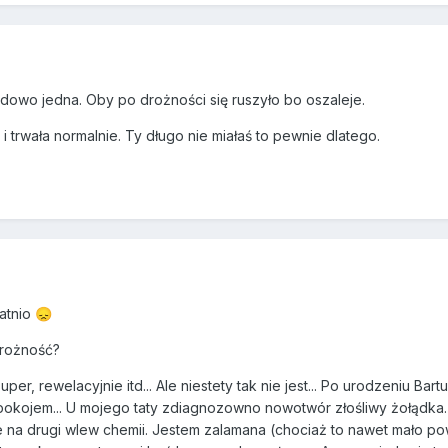
dardowo jedna. Oby po drożności się ruszyło bo oszaleje.
 trwała normalnie. Ty długo nie miałaś to pewnie dlatego.
atnio
😞
drożność?
er, rewelacyjnie itd... Ale niestety tak nie jest... Po urodzeniu Bart
spokojem... U mojego taty zdiagnozowno nowotwór złośliwy żołądka
ie na drugi wlew chemii. Jestem zalamana (chociaż to nawet mało po