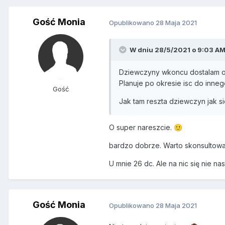
Gość Monia
Opublikowano
28 Maja 2021
W dniu 28/5/2021 o 9:03 AM
Dziewczyny wkoncu dostalam okr
Planuje po okresie isc do inne
Gość
Jak tam reszta dziewczyn jak si
O super nareszcie.
🙂
bardzo dobrze. Warto skonsultow
U mnie 26 dc. Ale na nic się nie n
Gość Monia
Opublikowano
28 Maja 2021