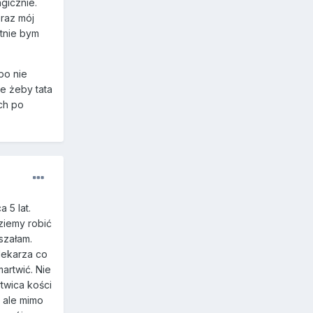
gicznie.
raz mój
tnie bym
bo nie
ce żeby tata
ch po
 5 lat.
dziemy robić
szałam.
lekarza co
martwić. Nie
rtwica kości
, ale mimo