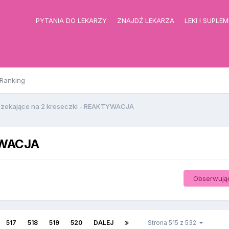
PYTANIA DO LEKARZY
ZNAJDŹ LEKARZA
LEKI I SUPLE
Ranking
zekające na 2 kreseczki - REAKTYWACJA
YWACJA
Obserwują
517
518
519
520
DALEJ
Strona 515 z 532