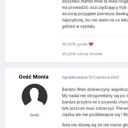
wszystko martwi mnie ta lewa noga
ma prowadzić oszczędzający tryb ż
wczoraj przyjęłam pierwsza dawkę 
najszybciej, bo nie wiem na co le
gdzieś w szpitalu.
06.2016 synek
❤️
05.2019 córcia Aniołek
Gość Monia
Opublikowano
13 Czerwca 2021
Bardzo Wam dziewczyny współczuję ;
My nadal nie otrząsneliśmy się po śm
bardzo przykro mi z powodu choro
tyle jeszcze musi zobaczyć. Pierws
ciężka ale nie poddawajcie się ! W
Gość
Ania nie dziwię się że nie macie g