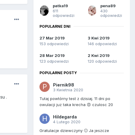
patka19
pena89
611
430
odpowiedzi
odpowiedzi
POPULARNE DNI
27 Mar 2019
3 Kwi 2019
153 odpowiedzi
146 odpowiedzi
28 Mar 2019
2 Kwi 2019
123 odpowiedzi
120 odpowiedzi
POPULARNE POSTY
Piernik98
3 Kwietnia 2020
su .
Tutaj powtórny test z dzisiaj. 11 dni po
owulacji juz taka krecha 😍 czulosc 20
Hildegarda
4 Lutego 2020
Gratulacje dziewczyny 🙂 Ja jeszcze