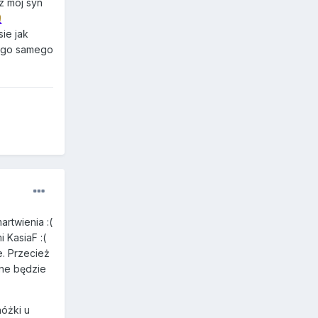
z mój syn
♀️
ie jak
ę go samego
martwienia
:(
i KasiaF :(
. Przecież
wne będzie
nóżki u