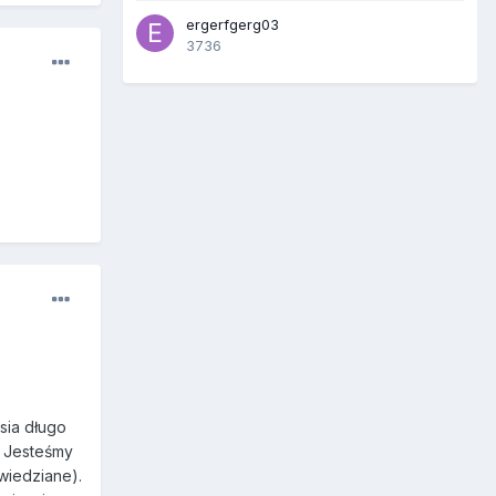
ergerfgerg03
3736
usia długo
. Jesteśmy
wiedziane).