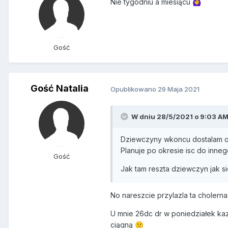
Nie tygodniu a miesiącu
🙆‍♀️
Gość
Gość Natalia
Opublikowano
29 Maja 2021
W dniu 28/5/2021 o 9:03 AM
Dziewczyny wkoncu dostalam okr
Planuje po okresie isc do inne
Gość
Jak tam reszta dziewczyn jak si
No nareszcie przylazla ta cholern
U mnie 26dc dr w poniedziałek kaza
ciągną
😕