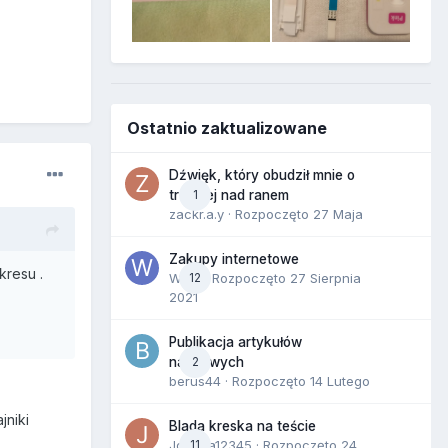
Ostatnio zaktualizowane
Dźwięk, który obudził mnie o
1
trzeciej nad ranem
zackr.a.y
· Rozpoczęto
27 Maja
Zakupy internetowe
kresu .
Wula
12
· Rozpoczęto
27 Sierpnia
2021
Publikacja artykułów
2
naukowych
berus44
· Rozpoczęto
14 Lutego
jniki
Blada kreska na teście
Joanna12345
11
· Rozpoczęto
24