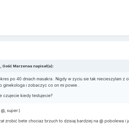
, Gość Marzenaa napisał(a):
es po 40 dniach masakra . Nigdy w zyciu sie tak niecieszylam z o
go ginekologa i zobaczyc co on mi powie .
e czujecie kiedy testujecie?
a @, super:)
ł zrobić bete chociaz brzuch to dzisiaj bardziej na @ pobolewa i ja