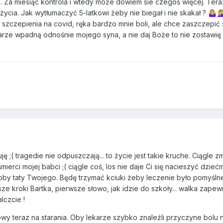
. Za miesiąc kontrola i wtedy może dowiem sie czegoś więcej. Tera
ycia. Jak wytłumaczyć 5-latkowi żeby nie biegał i nie skakał ?
🤷🏼‍♀️
🤦🏼‍
szczepienia na covid, ręka bardzo mnie boli, ale chce zaszczepić s
karze wpadną odnośnie mojego syna, a nie daj Boże to nie zostawi
( tragedie nie odpuszczają... to życie jest takie kruche. Ciągle z
ierci mojej babci ;( ciągle coś, los nie daje Ci się nacieszyć dziećm
by taty Twojego. Będę trzymać kciuki żeby leczenie było pomyślne
ze kroki Bartka, pierwsze słowo, jak idzie do szkoły... walka zape
alczcie !
łowy teraz na starania. Oby lekarze szybko znaleźli przyczyne bolu 