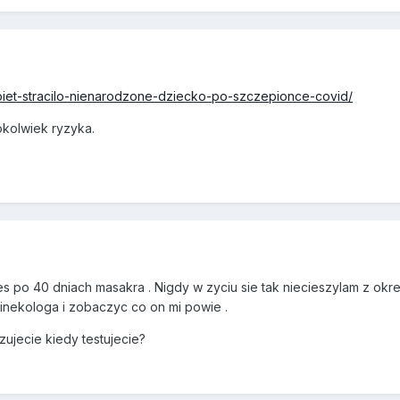
e-kobiet-stracilo-nienarodzone-dziecko-po-szczepionce-covid/
okolwiek ryzyka.
po 40 dniach masakra . Nigdy w zyciu sie tak niecieszylam z okre
ginekologa i zobaczyc co on mi powie .
zujecie kiedy testujecie?