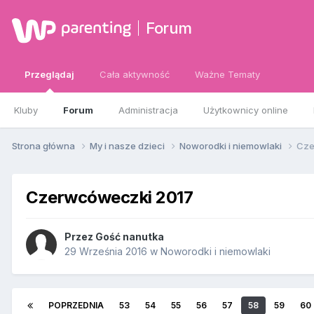
Forum
Przeglądaj
Cała aktywność
Ważne Tematy
Kluby
Forum
Administracja
Użytkownicy online
Strona główna
My i nasze dzieci
Noworodki i niemowlaki
Cze
Czerwcóweczki 2017
Przez Gość nanutka
29 Września 2016
w
Noworodki i niemowlaki
POPRZEDNIA
53
54
55
56
57
58
59
60