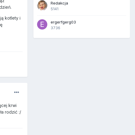
mąż
Redakcja
dzień.
5141
ą kotlety i
ergerfgerg03
ię
3736
ęcej krwi
a rodzić :/