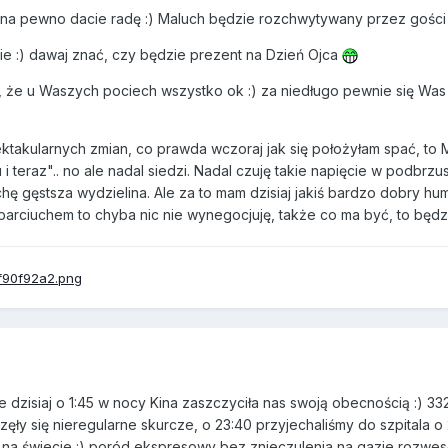
na pewno dacie radę :) Maluch będzie rozchwytywany przez gośc
bie :) dawaj znać, czy będzie prezent na Dzień Ojca
 że u Waszych pociech wszystko ok :) za niedługo pewnie się Wa
ktakularnych zmian, co prawda wczoraj jak się położyłam spać, to M
u i teraz".. no ale nadal siedzi. Nadal czuję takie napięcie w podbrzu
hę gęstsza wydzielina. Ale za to mam dzisiaj jakiś bardzo dobry humo
 uparciuchem to chyba nic nie wynegocjuję, także co ma być, to będ
 dzisiaj o 1:45 w nocy Kina zaszczyciła nas swoją obecnością :) 33
zęły się nieregularne skurcze, o 23:40 przyjechaliśmy do szpitala o
a na świecie :) poród ekspresowy bez znieczulenia na gazie rozwes