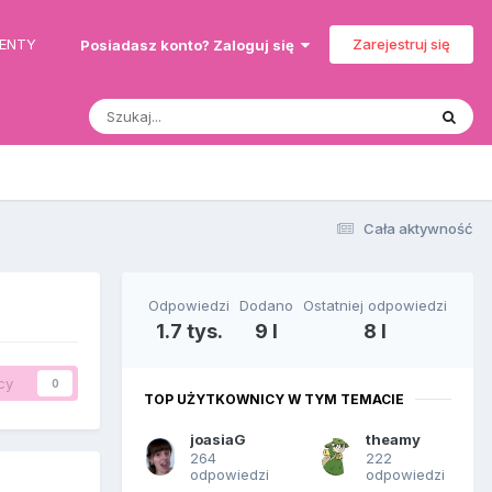
MENTY
Zarejestruj się
Posiadasz konto? Zaloguj się
Cała aktywność
Odpowiedzi
Dodano
Ostatniej odpowiedzi
1.7 tys.
9 l
8 l
cy
0
TOP UŻYTKOWNICY W TYM TEMACIE
joasiaG
theamy
264
222
odpowiedzi
odpowiedzi