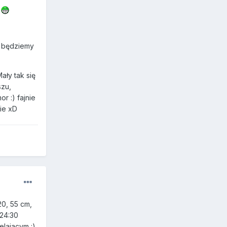
i
s będziemy
ały tak się
szu,
r :) fajnie
zie xD
20, 55 cm,
 24:30
elajacym :)