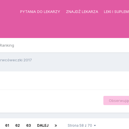
PYTANIA DO LEKARZY
ZNAJDŹ LEKARZA
LEKI I SUPLE
Ranking
rwcóweczki 2017
Obserwują
61
62
63
DALEJ
Strona 58 z 70