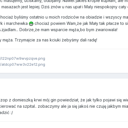
ęc masujemy, uciskamy, odbijamy. Nawet jakieś krople kupiłam, ale 
 masazach jest lepiej. Dziś znów u nas upał i Maly niespokojny cały 
Chociaż byliśmy ostatnio u moich rodziców na obiadzie i wszyscy maj
dyk i marchewka
chociaż powiem Wam,że jak Mały tak płacze to s
.zjadlam... Dobrze,że mam wsparcie męża,bo bym zwariowala!
y męża. Trzymajcie za nas kciuki żebyśmy dali radę!
op z domieszką krwi mój gin powiedział, że jak tylko pojawi się wi
erować na szpital.. zobaczymy ale ja się jakoś nie czuję jakbym miał
dzić :/