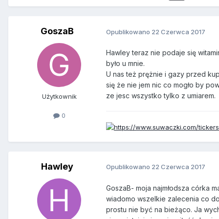
GoszaB
Opublikowano
22 Czerwca 2017
Hawley teraz nie podaje się witami
było u mnie.
U nas też prężnie i gazy przed k
się że nie jem nic co mogło by po
ze jesc wszystko tylko z umiarem.
Użytkownik
0
Hawley
Opublikowano
22 Czerwca 2017
GoszaB- moja najmłodsza córka ma ni
wiadomo wszelkie zalecenia co do p
prostu nie być na bieżąco. Ja wyc