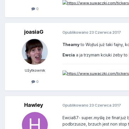
0
joasiaG
Opublikowano
23 Czerwca 2017
Theamy
to Wojtuś już taki fajny,
Ewcia
a ja trzymam kciuki żeby to b
Użytkownik
0
Hawley
Opublikowano
23 Czerwca 2017
Ewcia87- super..myślę że finał już b
podbrzusze, brzuch jest non stop 