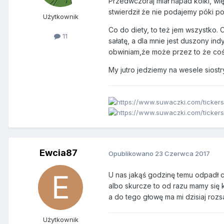
Przedwczoraj miał napad kolki, wi
stwierdził że nie podajemy póki po
Użytkownik
Co do diety, to też jem wszystko. 
11
sałatę, a dla mnie jest duszony in
obwiniam,że może przez to że coś
My jutro jedziemy na wesele siostr
Ewcia87
Opublikowano
23 Czerwca 2017
U nas jakąś godzinę temu odpadł cz
albo skurcze to od razu mamy się ki
a do tego głowę ma mi dzisiaj rozsa
Użytkownik