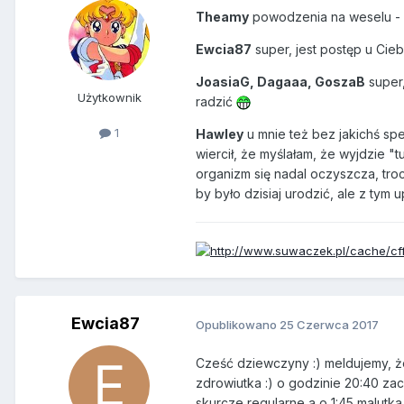
Theamy
powodzenia na weselu - 
Ewcia87
super, jest postęp u Cie
JoasiaG, Dagaaa, GoszaB
super,
Użytkownik
radzić
1
Hawley
u mnie też bez jakichś spe
wiercił, że myślałam, że wyjdzie "t
organizm się nadal oczyszcza, troc
by było dzisiaj urodzić, ale z tym
Ewcia87
Opublikowano
25 Czerwca 2017
Cześć dziewczyny :) meldujemy, że
zdrowiutka :) o godzinie 20:40 zac
skurcze regularne a o 1:45 malutk