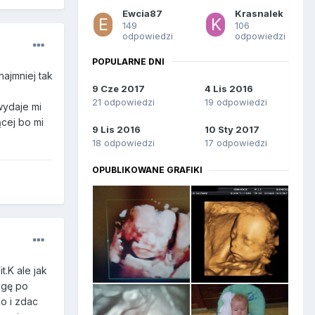
Ewcia87
Krasnalek
149
106
odpowiedzi
odpowiedzi
POPULARNE DNI
najmniej tak
9 Cze 2017
4 Lis 2016
21 odpowiedzi
19 odpowiedzi
wydaje mi
cej bo mi
9 Lis 2016
10 Sty 2017
18 odpowiedzi
17 odpowiedzi
OPUBLIKOWANE GRAFIKI
t.K ale jak
ogę po
o i zdac