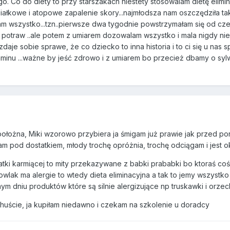
iego. Co do diety to przy starszakach niestety stosowalam dietę elimi
białkowe i atopowe zapalenie skory...najmłodsza nam oszczędziła ta
am wszystko...tzn..pierwsze dwa tygodnie powstrzymałam się od cze
otraw ..ale potem z umiarem dozowalam wszystko i mala nigdy nie 
 zdaje sobie sprawe, że co dziecko to inna historia i to ci się u nas
inu ...ważne by jeść zdrowo i z umiarem bo przecież dbamy o sylw
położna, Miki wzorowo przybiera ja śmigam już prawie jak przed p
am pod dostatkiem, młody trochę opróżnia, trochę odciągam i jest o
atki karmiącej to mity przekazywane z babki prababki bo ktoraś coś
mowlak ma alergie to wtedy dieta eliminacyjna a tak to jemy wszystko
m dniu produktów które są silnie alergizujące np truskawki i orzec
huście, ja kupiłam niedawno i czekam na szkolenie u doradcy