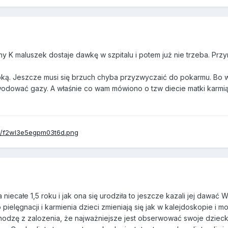
ny K maluszek dostaje dawkę w szpitalu i potem już nie trzeba. Przy
upką. Jeszcze musi się brzuch chyba przyzwyczaić do pokarmu. Bo 
wodować gazy. A właśnie co wam mówiono o tzw diecie matki karmią
ecałe 1,5 roku i jak ona się urodziła to jeszcze kazali jej dawać Wi
ielęgnacji i karmienia dzieci zmieniają się jak w kalejdoskopie i m
hodzę z zalozenia, że najważniejsze jest obserwować swoje dzieck