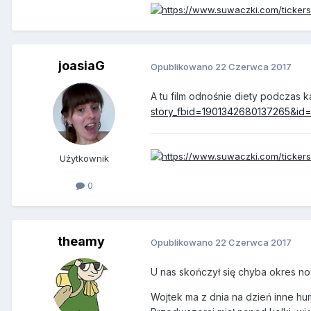
joasiaG
Opublikowano
22 Czerwca 2017
A tu film odnośnie diety podczas 
story_fbid=1901342680137265&i
Użytkownik
0
theamy
Opublikowano
22 Czerwca 2017
U nas skończył się chyba okres 
Wojtek ma z dnia na dzień inne humo