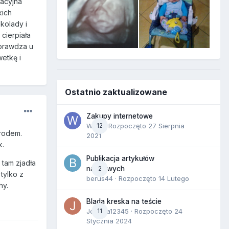
nacyjna
kich
kolady i
cierpiała
 sprawdza u
etkę i
Ostatnio zaktualizowane
Zakupy internetowe
Wula
12
· Rozpoczęto
27 Sierpnia
orodem.
2021
k.
Publikacja artykułów
 tam zjadła
2
naukowych
 tylko z
berus44
· Rozpoczęto
14 Lutego
hy.
Blada kreska na teście
Joanna12345
11
· Rozpoczęto
24
Stycznia 2024