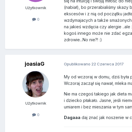
się na intuicję i swoją miłość do n
(nabiał), bo przerabialiśmy skazy 
Użytkownik
ekscesów i z nią od początku jadł
0
wzdymajacych a także smażonych p
na jakieś wzdęcia czy alergie ..ale
kogoś innego może nie zdać egzam
zdrowie...No nie?! :)
joasiaG
Opublikowano
22 Czerwca 2017
My od wczoraj w domu, dziś była 
Wczoraj zaczął się nawał, mleka m
Nie ma czegoś takiego jak dieta m
i dziecko płakało. Jasne, jeśli nie
Użytkownik
umiarem i bez mieszania w tym samy
0
Dagaaa
daj znać jak noszenie w c