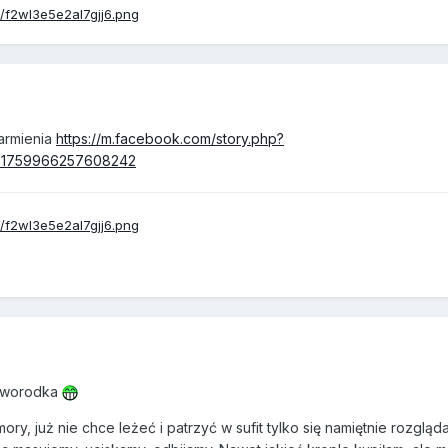
karmienia
https://m.facebook.com/story.php?
d=1759966257608242
noworodka
ry, już nie chce leżeć i patrzyć w sufit tylko się namiętnie rozgląda