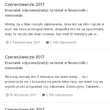
Czerwcóweczki 2017
Krasnalek
odpowiedział(a) na temat w
Noworodki i
niemowlaki
Widzę, że u Was ruszyło ząbkowanie, Ania też się ślini i rączki w
buzi, ale noce przesypia ładnie, dziąsełka też nie są opuchnięte,
więc to raczej taki etap rozwoju. Syn miał 10 miesięcy jak si...
2 Października 2017
1,748 odpowiedzi
Czerwcóweczki 2017
Krasnalek
odpowiedział(a) na temat w
Noworodki i
niemowlaki
Wczoraj zlecialy Ani 3 miesiace nie wiem kiedy... . no i
przewrocila sie z brzuszka na plecki kilka razy, nie wiem czy jej
wyszlo przez przypadek czy zakumala. Zobaczymy. Zabawki...
19 Września 2017
1,748 odpowiedzi
Czerwcóweczki 2017