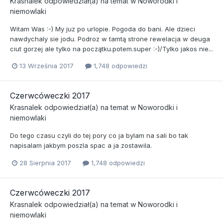
Krasnalek
odpowiedział(a) na temat w
Noworodki i
niemowlaki
Witam Was :-) My juz po urlopie. Pogoda do bani. Ale dzieci
nawdychaly sie jodu. Podroz w tamtą strone rewelacja w deuga
ciut gorzej ale tylko na początku.potem.super :-)/Tylko jakos nie...
13 Września 2017
1,748 odpowiedzi
Czerwcóweczki 2017
Krasnalek
odpowiedział(a) na temat w
Noworodki i
niemowlaki
Do tego czasu czyli do tej pory co ja bylam na sali bo tak
napisalam jakbym poszla spac a ja zostawila.
28 Sierpnia 2017
1,748 odpowiedzi
Czerwcóweczki 2017
Krasnalek
odpowiedział(a) na temat w
Noworodki i
niemowlaki