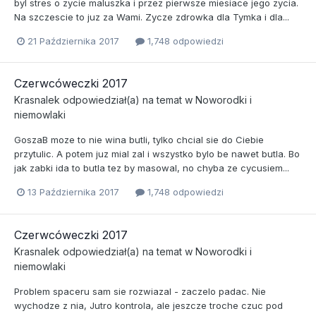
byl stres o zycie maluszka i przez pierwsze miesiace jego zycia.
Na szczescie to juz za Wami. Zycze zdrowka dla Tymka i dla...
21 Października 2017
1,748 odpowiedzi
Czerwcóweczki 2017
Krasnalek
odpowiedział(a) na temat w
Noworodki i
niemowlaki
GoszaB moze to nie wina butli, tylko chcial sie do Ciebie
przytulic. A potem juz mial zal i wszystko bylo be nawet butla. Bo
jak zabki ida to butla tez by masowal, no chyba ze cycusiem...
13 Października 2017
1,748 odpowiedzi
Czerwcóweczki 2017
Krasnalek
odpowiedział(a) na temat w
Noworodki i
niemowlaki
Problem spaceru sam sie rozwiazal - zaczelo padac. Nie
wychodze z nia, Jutro kontrola, ale jeszcze troche czuc pod