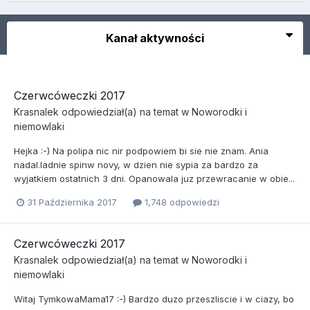
Kanał aktywności
Czerwcóweczki 2017
Krasnalek
odpowiedział(a) na temat w
Noworodki i
niemowlaki
Hejka :-) Na polipa nic nir podpowiem bi sie nie znam. Ania
nadal.ladnie spinw novy, w dzien nie sypia za bardzo za
wyjatkiem ostatnich 3 dni. Opanowala juz przewracanie w obie...
31 Października 2017
1,748 odpowiedzi
Czerwcóweczki 2017
Krasnalek
odpowiedział(a) na temat w
Noworodki i
niemowlaki
Witaj TymkowaMama17 :-) Bardzo duzo przeszliscie i w ciazy, bo