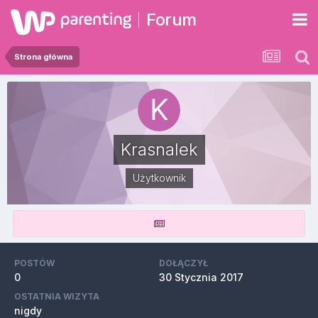
Forum
Strona główna
Krasnalek
Użytkownik
POSTÓW
DOŁĄCZYŁ
0
30 Stycznia 2017
OSTATNIA WIZYTA
nigdy