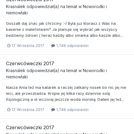
Krasnalek
odpowiedział(a) na temat w
Noworodki i
niemowlaki
GoszaB daj znac jak chrzciny :-) Byla juz ktorasz z Was na
basenie z maleństwem? Ja planuje się wybrać jak wszyscy
bedziemy zdrowi ( twraz każdy albo smarka albo kaszle albo...
17 Września 2017
1,748 odpowiedzi
Czerwcóweczki 2017
Krasnalek
odpowiedział(a) na temat w
Noworodki i
niemowlaki
Nasza Ania też ma katarek a raczej zatkany nosek bo nic jej nie
leci, ale przeszkadza. Kropie jej kilka razy dziennie solą
fizjologiczną a id wczoraj jeszcze woda morską. Dałam jej też...
17 Września 2017
1,748 odpowiedzi
Czerwcóweczki 2017