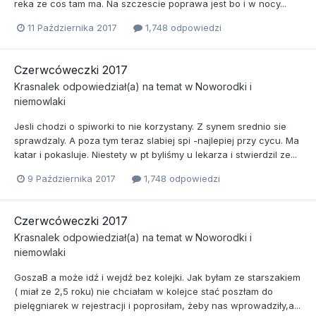
reka ze cos tam ma. Na szczescie poprawa jest bo i w nocy...
11 Października 2017
1,748 odpowiedzi
Czerwcóweczki 2017
Krasnalek
odpowiedział(a) na temat w
Noworodki i
niemowlaki
Jesli chodzi o spiworki to nie korzystany. Z synem srednio sie
sprawdzaly. A poza tym teraz slabiej spi -najlepiej przy cycu. Ma
katar i pokasluje. Niestety w pt byliśmy u lekarza i stwierdzil ze...
9 Października 2017
1,748 odpowiedzi
Czerwcóweczki 2017
Krasnalek
odpowiedział(a) na temat w
Noworodki i
niemowlaki
GoszaB a może idź i wejdź bez kolejki. Jak byłam ze starszakiem
( miał ze 2,5 roku) nie chciałam w kolejce stać poszłam do
pielęgniarek w rejestracji i poprosiłam, żeby nas wprowadziły,a...