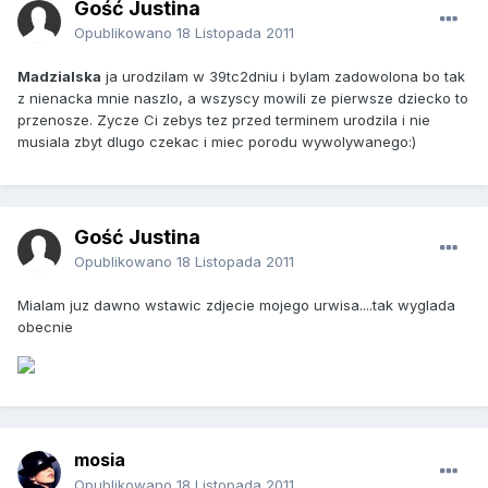
Gość Justina
Opublikowano
18 Listopada 2011
Madzialska
ja urodzilam w 39tc2dniu i bylam zadowolona bo tak
z nienacka mnie naszlo, a wszyscy mowili ze pierwsze dziecko to
przenosze. Zycze Ci zebys tez przed terminem urodzila i nie
musiala zbyt dlugo czekac i miec porodu wywolywanego:)
Gość Justina
Opublikowano
18 Listopada 2011
Mialam juz dawno wstawic zdjecie mojego urwisa....tak wyglada
obecnie
mosia
Opublikowano
18 Listopada 2011