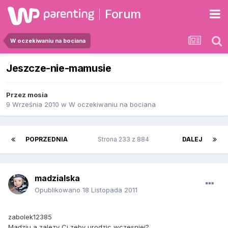
Forum
W oczekiwaniu na bociana
Jeszcze-nie-mamusie
Przez
mosia
9 Września 2010
w
W oczekiwaniu na bociana
POPRZEDNIA
Strona 233 z 884
DALEJ
madzialska
Opublikowano
18 Listopada 2011
zabolek12385
Madziu a zalezy Ci zeby urodzic wczesniej?