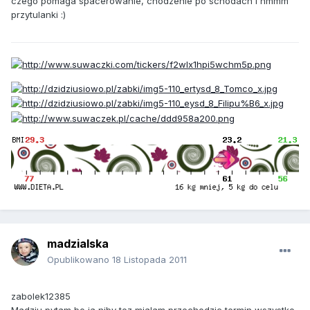
czego pomaga spacerowanie, chodzenie po schodach i hmmm
przytulanki :)
madzialska
Opublikowano
18 Listopada 2011
zabolek12385
Madziu pytam bo ja niby tez mialam przechodzic termin wszystko