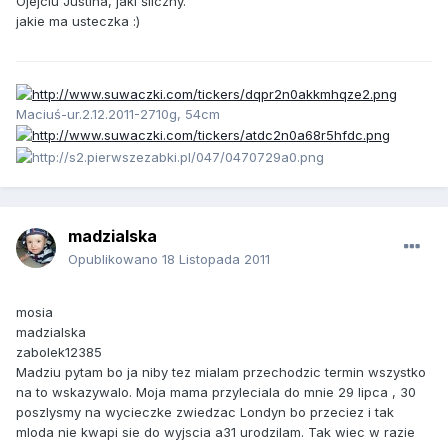
Ojejciu Justina, jaki śliczny.
jakie ma usteczka :)
Maciuś-ur.2.12.2011-2710g, 54cm
madzialska
Opublikowano
18 Listopada 2011
mosia
madzialska
zabolek12385
Madziu pytam bo ja niby tez mialam przechodzic termin wszystko
na to wskazywalo. Moja mama przyleciala do mnie 29 lipca , 30
poszlysmy na wycieczke zwiedzac Londyn bo przeciez i tak
mloda nie kwapi sie do wyjscia a31 urodzilam. Tak wiec w razie