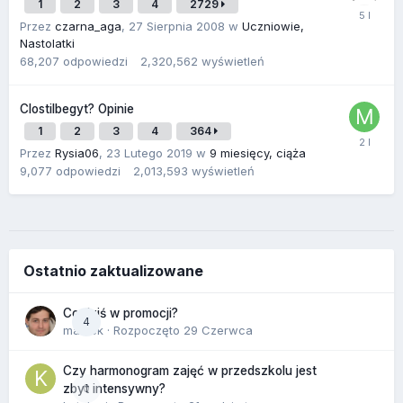
1
2
3
4
2729
Przez
czarna_aga
,
27 Sierpnia 2008
w
Uczniowie,
Nastolatki
68,207
odpowiedzi
2,320,562
wyświetleń
Clostilbegyt? Opinie
1
2
3
4
364
Przez
Rysia06
,
23 Lutego 2019
w
9 miesięcy, ciąża
9,077
odpowiedzi
2,013,593
wyświetleń
Ostatnio zaktualizowane
Co dziś w promocji?
4
maciek
· Rozpoczęto
29 Czerwca
Czy harmonogram zajęć w przedszkolu jest
0
zbyt intensywny?