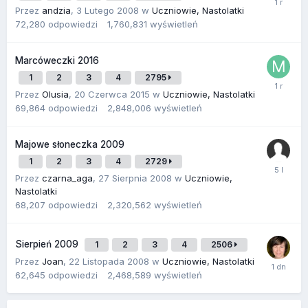
Przez
andzia
,
3 Lutego 2008
w
Uczniowie, Nastolatki
72,280
odpowiedzi
1,760,831
wyświetleń
Marcóweczki 2016
1
2
3
4
2795
Przez
Olusia
,
20 Czerwca 2015
w
Uczniowie, Nastolatki
69,864
odpowiedzi
2,848,006
wyświetleń
Majowe słoneczka 2009
1
2
3
4
2729
Przez
czarna_aga
,
27 Sierpnia 2008
w
Uczniowie,
Nastolatki
68,207
odpowiedzi
2,320,562
wyświetleń
Sierpień 2009
1
2
3
4
2506
Przez
Joan
,
22 Listopada 2008
w
Uczniowie, Nastolatki
62,645
odpowiedzi
2,468,589
wyświetleń