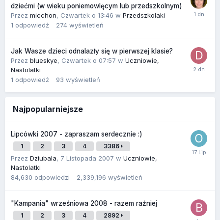
dziećmi (w wieku poniemowlęcym lub przedszkolnym)
Przez
micchon
,
Czwartek o 13:46
w
Przedszkolaki
1
odpowiedź
274
wyświetleń
Jak Wasze dzieci odnalazły się w pierwszej klasie?
Przez
blueskye
,
Czwartek o 07:57
w
Uczniowie,
Nastolatki
1
odpowiedź
93
wyświetleń
Najpopularniejsze
Lipcówki 2007 - zapraszam serdecznie :)
1
2
3
4
3386
Przez
Dziubala
,
7 Listopada 2007
w
Uczniowie,
Nastolatki
84,630
odpowiedzi
2,339,196
wyświetleń
"Kampania" wrześniowa 2008 - razem raźniej
1
2
3
4
2892