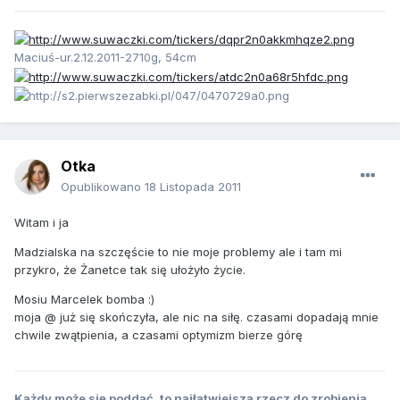
Maciuś-ur.2.12.2011-2710g, 54cm
Otka
Opublikowano
18 Listopada 2011
Witam i ja
Madzialska na szczęście to nie moje problemy ale i tam mi
przykro, że Żanetce tak się ułożyło życie.
Mosiu Marcelek bomba :)
moja @ już się skończyła, ale nic na siłę. czasami dopadają mnie
chwile zwątpienia, a czasami optymizm bierze górę
Każdy może się poddać, to najłatwiejsza rzecz do zrobienia.