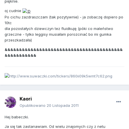
pięknie.
oj cudnie
Po cichu zazdraszczam (tak pozytywnie) - ja zobaczę dopiero po
10tc
dla pozostałych dziewczyn tez fluidkuję (póki co maleństwo
grzeczne - tylko leggisy musiałam porozcinać bo mi gumka
przeszkadzała)
&&&&&&&&&&&&&&&&&&&&&&&&&&&&&&&&&&&&&&&&&
&&&&&&&&&&&
Kaori
Opublikowano
20 Listopada 2011
Hej babeczki.
Ja się tak zastanawiam. Od wielu znajomych czy z netu