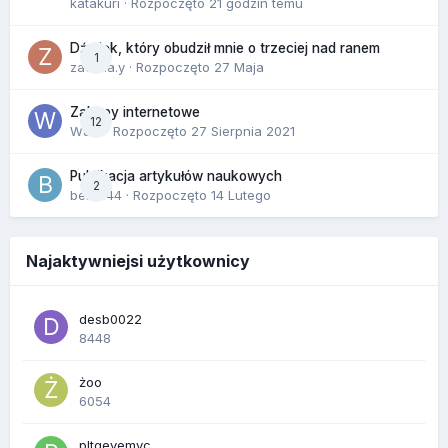
katakuri
· Rozpoczęto
21 godzin temu
Dźwięk, który obudził mnie o trzeciej nad ranem
1
zackr.a.y
· Rozpoczęto
27 Maja
Zakupy internetowe
12
Wula
· Rozpoczęto
27 Sierpnia 2021
Publikacja artykułów naukowych
2
berus44
· Rozpoczęto
14 Lutego
Najaktywniejsi użytkownicy
desb0022
8448
żoo
6054
pltgevemvc