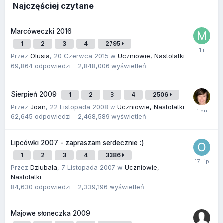
Najczęściej czytane
Marcóweczki 2016
1
2
3
4
2795
Przez
Olusia
,
20 Czerwca 2015
w
Uczniowie, Nastolatki
69,864
odpowiedzi
2,848,006
wyświetleń
Sierpień 2009
1
2
3
4
2506
Przez
Joan
,
22 Listopada 2008
w
Uczniowie, Nastolatki
62,645
odpowiedzi
2,468,589
wyświetleń
Lipcówki 2007 - zapraszam serdecznie :)
1
2
3
4
3386
Przez
Dziubala
,
7 Listopada 2007
w
Uczniowie,
Nastolatki
84,630
odpowiedzi
2,339,196
wyświetleń
Majowe słoneczka 2009