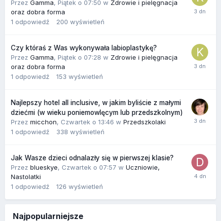
Przez
Gamma
,
Piątek o 07:50
w
Zdrowie i pielęgnacja
oraz dobra forma
1
odpowiedź
200
wyświetleń
Czy któraś z Was wykonywała labioplastykę?
Przez
Gamma
,
Piątek o 07:28
w
Zdrowie i pielęgnacja
oraz dobra forma
1
odpowiedź
153
wyświetleń
Najlepszy hotel all inclusive, w jakim byliście z małymi
dziećmi (w wieku poniemowlęcym lub przedszkolnym)
Przez
micchon
,
Czwartek o 13:46
w
Przedszkolaki
1
odpowiedź
338
wyświetleń
Jak Wasze dzieci odnalazły się w pierwszej klasie?
Przez
blueskye
,
Czwartek o 07:57
w
Uczniowie,
Nastolatki
1
odpowiedź
126
wyświetleń
Najpopularniejsze