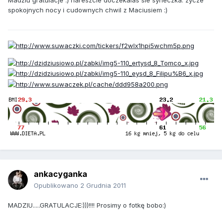
Madziu gratulacje :) nareszcie doczekalas sie syneczka. zycze
spokojnych nocy i cudownych chwil z Maciusiem :)
ankacyganka
Opublikowano
2 Grudnia 2011
MADZIU.....GRATULACJE:)))!!!! Prosimy o fotkę bobo:)