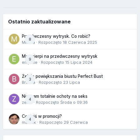
Ostatnio zaktualizowane
Przedwczesny wytrysk. Co robić?
8
Miekra
· Rozpoczęto
18 Czerwca 2025
Mąż cierpi na przedwczesny wytrysk
9
empelte
· Rozpoczęto
15 Lipca 2024
Żel do powiększania biustu Perfect Bust
3
Bravva
· Rozpoczęto
23 Lipca
Nie mam totalnie ochoty na seks
4
zenla
· Rozpoczęto
Środa o 09:36
Co dziś w promocji?
4
maciek
· Rozpoczęto
29 Czerwca