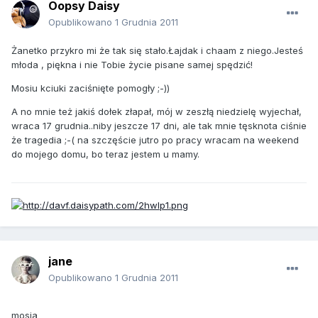
Oopsy Daisy
Opublikowano
1 Grudnia 2011
Żanetko przykro mi że tak się stało.Łajdak i chaam z niego.Jesteś
młoda , piękna i nie Tobie życie pisane samej spędzić!
Mosiu kciuki zaciśnięte pomogły ;-))
A no mnie też jakiś dołek złapał, mój w zeszłą niedzielę wyjechał,
wraca 17 grudnia..niby jeszcze 17 dni, ale tak mnie tęsknota ciśnie
że tragedia ;-( na szczęście jutro po pracy wracam na weekend
do mojego domu, bo teraz jestem u mamy.
jane
Opublikowano
1 Grudnia 2011
mosia