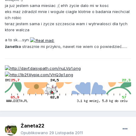
ja juz jestem sama miesiac ;( ehh zycie dalo mi w kosc
eks maz zdradzil mnie i wogule ciagle klotnie o badania niechcial
ich robic
teraz jestem sama i zycze szczescia wam i wytrwalosci dla tych
ktore walcza
a to sk.....syn
żanetko
strasznie mi przykro, nawet nie wiem co powiedzieć......
Żaneta22
Opublikowano
29 Listopada 2011