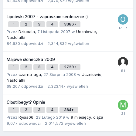
62,645
odpowiedzi
2,470,570
wyświetleń
Lipcówki 2007 - zapraszam serdecznie :)
1
2
3
4
3386
Przez
Dziubala
,
7 Listopada 2007
w
Uczniowie,
Nastolatki
84,630
odpowiedzi
2,344,832
wyświetleń
Majowe słoneczka 2009
1
2
3
4
2729
Przez
czarna_aga
,
27 Sierpnia 2008
w
Uczniowie,
Nastolatki
68,207
odpowiedzi
2,323,147
wyświetleń
Clostilbegyt? Opinie
1
2
3
4
364
Przez
Rysia06
,
23 Lutego 2019
w
9 miesięcy, ciąża
9,077
odpowiedzi
2,014,572
wyświetleń