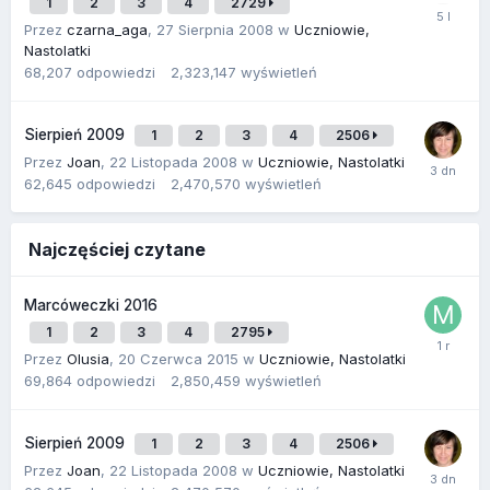
1
2
3
4
2729
Przez
czarna_aga
,
27 Sierpnia 2008
w
Uczniowie,
Nastolatki
68,207
odpowiedzi
2,323,147
wyświetleń
Sierpień 2009
1
2
3
4
2506
Przez
Joan
,
22 Listopada 2008
w
Uczniowie, Nastolatki
62,645
odpowiedzi
2,470,570
wyświetleń
Najczęściej czytane
Marcóweczki 2016
1
2
3
4
2795
Przez
Olusia
,
20 Czerwca 2015
w
Uczniowie, Nastolatki
69,864
odpowiedzi
2,850,459
wyświetleń
Sierpień 2009
1
2
3
4
2506
Przez
Joan
,
22 Listopada 2008
w
Uczniowie, Nastolatki