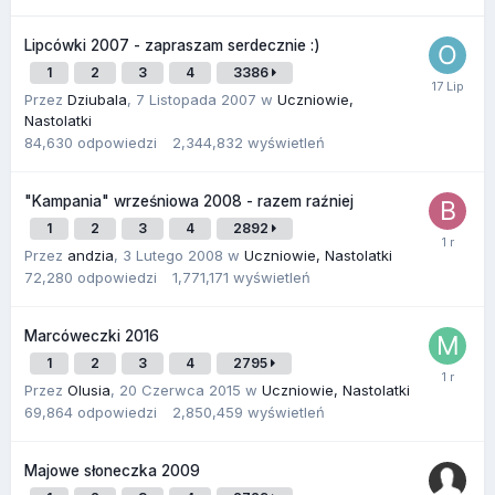
Lipcówki 2007 - zapraszam serdecznie :)
1
2
3
4
3386
Przez
Dziubala
,
7 Listopada 2007
w
Uczniowie,
Nastolatki
84,630
odpowiedzi
2,344,832
wyświetleń
"Kampania" wrześniowa 2008 - razem raźniej
1
2
3
4
2892
Przez
andzia
,
3 Lutego 2008
w
Uczniowie, Nastolatki
72,280
odpowiedzi
1,771,171
wyświetleń
Marcóweczki 2016
1
2
3
4
2795
Przez
Olusia
,
20 Czerwca 2015
w
Uczniowie, Nastolatki
69,864
odpowiedzi
2,850,459
wyświetleń
Majowe słoneczka 2009