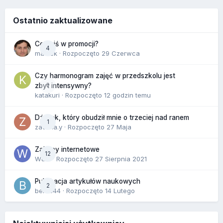
Ostatnio zaktualizowane
Co dziś w promocji?
4
maciek
· Rozpoczęto
29 Czerwca
Czy harmonogram zajęć w przedszkolu jest
0
zbyt intensywny?
katakuri
· Rozpoczęto
12 godzin temu
Dźwięk, który obudził mnie o trzeciej nad ranem
1
zackr.a.y
· Rozpoczęto
27 Maja
Zakupy internetowe
12
Wula
· Rozpoczęto
27 Sierpnia 2021
Publikacja artykułów naukowych
2
berus44
· Rozpoczęto
14 Lutego