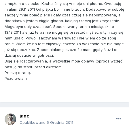
z mężem o dziecko. Kochaliśmy się w moje dni płodne. Owulację
miałam 29.11.2011 Od piątku boli mnie brzuch. Dodatkowo w sobotę
zaczęły mnie boleć piersi i cały czas czuję się napompowana, a
dodatkowo jestem ciągle głodna. Kolejną rzeczą jest zmęczenie.
Mogłabym cały czas spać. Spodziewany termin miesiączki to
13.13.2011 ale już teraz nie mogę się przestać myśleć o tym czy się
nam udało. Powoli zaczynam wariować i nie wiem co ze sobą
robić. Wiem że na test ciążowy jeszcze za wcześnie ale nie mogę
już się doczekać. Zapomniałam jeszcze że mam gęsty śluz i od
dzisiaj uczucie wilgotności.
Boję się rozczarowania, a wszystkie moje objawy (oprócz wzdęć)
pasują do stanu przed okresem.
Proszę o radę.
Pozdrawiam
jane
Opublikowano
6 Grudnia 2011