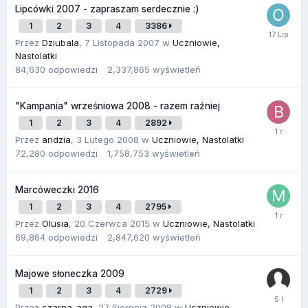
Lipcówki 2007 - zapraszam serdecznie :)
1
2
3
4
3386
Przez
Dziubala
,
7 Listopada 2007
w
Uczniowie,
Nastolatki
84,630
odpowiedzi
2,337,865
wyświetleń
"Kampania" wrześniowa 2008 - razem raźniej
1
2
3
4
2892
Przez
andzia
,
3 Lutego 2008
w
Uczniowie, Nastolatki
72,280
odpowiedzi
1,758,753
wyświetleń
Marcóweczki 2016
1
2
3
4
2795
Przez
Olusia
,
20 Czerwca 2015
w
Uczniowie, Nastolatki
69,864
odpowiedzi
2,847,620
wyświetleń
Majowe słoneczka 2009
1
2
3
4
2729
Przez
czarna_aga
,
27 Sierpnia 2008
w
Uczniowie,