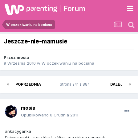
Forum
W oczekiwaniu na bociana
Jeszcze-nie-mamusie
Przez
mosia
9 Września 2010
w
W oczekiwaniu na bociana
POPRZEDNIA
Strona 241 z 884
DALEJ
mosia
Opublikowano
6 Grudnia 2011
ankacyganka
Dziewczynki....czy któraś z Was zna się na normach