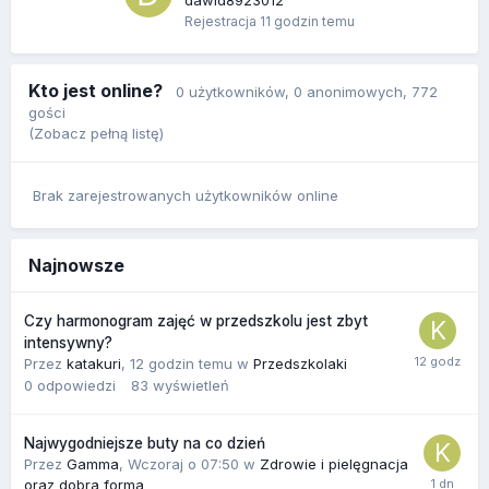
Rejestracja
11 godzin temu
Kto jest online?
0 użytkowników
, 0 anonimowych, 772
gości
(Zobacz pełną listę)
Brak zarejestrowanych użytkowników online
Najnowsze
Czy harmonogram zajęć w przedszkolu jest zbyt
intensywny?
Przez
katakuri
,
12 godzin temu
w
Przedszkolaki
0
odpowiedzi
83
wyświetleń
Najwygodniejsze buty na co dzień
Przez
Gamma
,
Wczoraj o 07:50
w
Zdrowie i pielęgnacja
oraz dobra forma