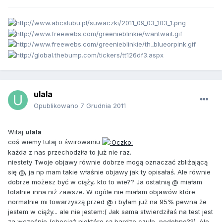
ulala
Opublikowano
7 Grudnia 2011
Witaj
ulala
coś wiemy tutaj o świrowaniu
każda z nas przechodziła to już nie raz.
niestety Twoje objawy równie dobrze mogą oznaczać zbliżającą
się @, ja np mam takie właśnie objawy jak ty opisałaś. Ale równie
dobrze możesz być w ciąży, kto to wie?? Ja ostatnią @ miałam
totalnie inna niż zawsze. W ogóle nie miałam objawów które
normalnie mi towarzyszą przed @ i byłam już na 95% pewna że
jestem w ciąży... ale nie jestem:( Jak sama stwierdziłaś na test jest
za wcześnie (chociaż niektóre są bardzo czułe, podobno??). Ale