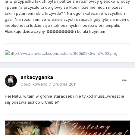
ja w przypadku takich pytan patrze sie rozmowcy gleboko w oczy
i pyam "a przyszło ci do głowy ze ktos moze nie moc i mozesz
takim pytaniem robic krzywde?". Na ogoł skutecznie wszystkich
gasi. Nie rozumiem ze w dzisiejszych czasach gdy tyle sie mowi o
niepłodnosci ludzie są az tak bezmyslni i pozbawieni empatii.
Fluidkuje dziewczyny.
&&&&&&&&&
i kciuki trzymam
ankacyganka
Opublikowano
7 Grudnia 2011
Hej Natu, witam w gronie staraczek i nie tylko:) Inuśś...wreszcie
się odezwałaś:) co u Ciebie?