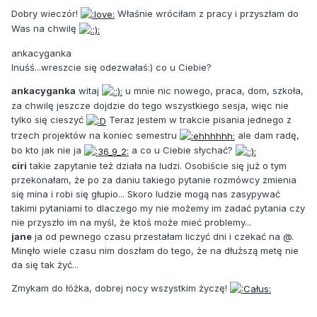
Dobry wieczór!
Właśnie wróciłam z pracy i przyszłam do
Was na chwilę
ankacyganka
Inuśś...wreszcie się odezwałaś:) co u Ciebie?
ankacyganka
witaj
u mnie nic nowego, praca, dom, szkoła,
za chwilę jeszcze dojdzie do tego wszystkiego sesja, więc nie
tylko się cieszyć
Teraz jestem w trakcie pisania jednego z
trzech projektów na koniec semestru
ale dam radę,
bo kto jak nie ja
a co u Ciebie słychać?
ciri
takie zapytanie też działa na ludzi. Osobiście się już o tym
przekonałam, że po za daniu takiego pytanie rozmówcy zmienia
się mina i robi się głupio... Skoro ludzie mogą nas zasypywać
takimi pytaniami to dlaczego my nie możemy im zadać pytania czy
nie przyszło im na myśl, że ktoś może mieć problemy...
jane
ja od pewnego czasu przestałam liczyć dni i czekać na @.
Minęło wiele czasu nim doszłam do tego, że na dłuższą metę nie
da się tak żyć...
Zmykam do łóżka, dobrej nocy wszystkim życzę!