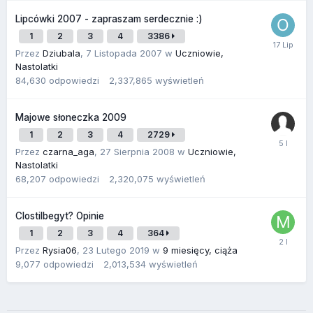
Lipcówki 2007 - zapraszam serdecznie :)
1
2
3
4
3386
Przez
Dziubala
,
7 Listopada 2007
w
Uczniowie,
Nastolatki
84,630
odpowiedzi
2,337,865
wyświetleń
Majowe słoneczka 2009
1
2
3
4
2729
Przez
czarna_aga
,
27 Sierpnia 2008
w
Uczniowie,
Nastolatki
68,207
odpowiedzi
2,320,075
wyświetleń
Clostilbegyt? Opinie
1
2
3
4
364
Przez
Rysia06
,
23 Lutego 2019
w
9 miesięcy, ciąża
9,077
odpowiedzi
2,013,534
wyświetleń