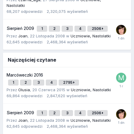
Nastolatki
68,207
odpowiedzi
2,320,075
wyświetleń
Sierpień 2009
1
2
3
4
2506
Przez
Joan
,
22 Listopada 2008
w
Uczniowie, Nastolatki
62,645
odpowiedzi
2,468,364
wyświetleń
Najczęściej czytane
Marcóweczki 2016
1
2
3
4
2795
Przez
Olusia
,
20 Czerwca 2015
w
Uczniowie, Nastolatki
69,864
odpowiedzi
2,847,620
wyświetleń
Sierpień 2009
1
2
3
4
2506
Przez
Joan
,
22 Listopada 2008
w
Uczniowie, Nastolatki
62,645
odpowiedzi
2,468,364
wyświetleń