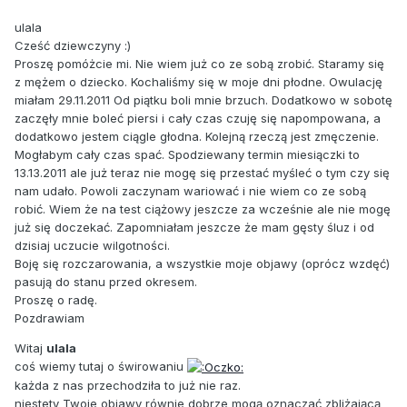
ulala
Cześć dziewczyny :)
Proszę pomóżcie mi. Nie wiem już co ze sobą zrobić. Staramy się
z mężem o dziecko. Kochaliśmy się w moje dni płodne. Owulację
miałam 29.11.2011 Od piątku boli mnie brzuch. Dodatkowo w sobotę
zaczęły mnie boleć piersi i cały czas czuję się napompowana, a
dodatkowo jestem ciągle głodna. Kolejną rzeczą jest zmęczenie.
Mogłabym cały czas spać. Spodziewany termin miesiączki to
13.13.2011 ale już teraz nie mogę się przestać myśleć o tym czy się
nam udało. Powoli zaczynam wariować i nie wiem co ze sobą
robić. Wiem że na test ciążowy jeszcze za wcześnie ale nie mogę
już się doczekać. Zapomniałam jeszcze że mam gęsty śluz i od
dzisiaj uczucie wilgotności.
Boję się rozczarowania, a wszystkie moje objawy (oprócz wzdęć)
pasują do stanu przed okresem.
Proszę o radę.
Pozdrawiam
Witaj
ulala
coś wiemy tutaj o świrowaniu
każda z nas przechodziła to już nie raz.
niestety Twoje objawy równie dobrze mogą oznaczać zbliżającą