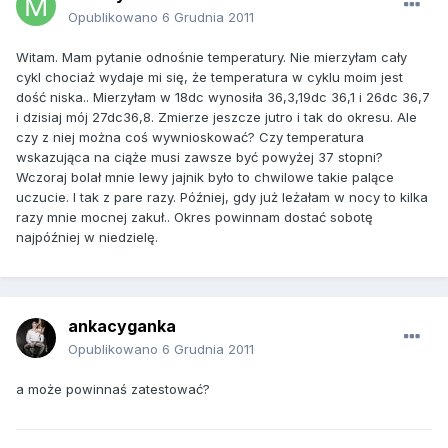
Opublikowano
6 Grudnia 2011
Witam. Mam pytanie odnośnie temperatury. Nie mierzyłam cały
cykl chociaż wydaje mi się, że temperatura w cyklu moim jest
dość niska.. Mierzyłam w 18dc wynosiła 36,3,19dc 36,1 i 26dc 36,7
i dzisiaj mój 27dc36,8. Zmierze jeszcze jutro i tak do okresu. Ale
czy z niej można coś wywnioskować? Czy temperatura
wskazująca na ciąże musi zawsze być powyżej 37 stopni?
Wczoraj bolał mnie lewy jajnik było to chwilowe takie palące
uczucie. I tak z pare razy. Później, gdy już leżałam w nocy to kilka
razy mnie mocnej zakuł.. Okres powinnam dostać sobotę
najpóźniej w niedzielę.
ankacyganka
Opublikowano
6 Grudnia 2011
a może powinnaś zatestować?