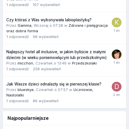
1
odpowiedź
107
wyświetleń
Czy któraś z Was wykonywała labioplastykę?
Przez
Gamma
,
Wczoraj o 07:28
w
Zdrowie i pielęgnacja
oraz dobra forma
1
odpowiedź
98
wyświetleń
Najlepszy hotel all inclusive, w jakim byliście z małymi
dziećmi (w wieku poniemowlęcym lub przedszkolnym)
Przez
micchon
,
Czwartek o 13:46
w
Przedszkolaki
1
odpowiedź
258
wyświetleń
Jak Wasze dzieci odnalazły się w pierwszej klasie?
Przez
blueskye
,
Czwartek o 07:57
w
Uczniowie,
Nastolatki
1
odpowiedź
86
wyświetleń
Najpopularniejsze