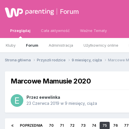
Forum
Przeglądaj
Cała aktywność
Ważne Tematy
Kluby
Forum
Administracja
Użytkownicy online
Strona główna
Przyszli rodzice
9 miesięcy, ciąża
Marcowe M
Marcowe Mamusie 2020
Przez
eewelinka
23 Czerwca 2019
w
9 miesięcy, ciąża
POPRZEDNIA
70
71
72
73
74
75
76
77