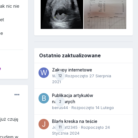
ak nic nie
et
ie
Ostatnio zaktualizowane

Zakupy internetowe
Wula
12
· Rozpoczęto
27 Sierpnia
2021
Publikacja artykułów
2
naukowych
berus44
· Rozpoczęto
14 Lutego
 już czuję
Blada kreska na teście
Joanna12345
11
· Rozpoczęto
24
Stycznia 2024
m cudem w