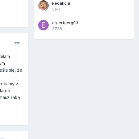
Redakcja
5141
ergerfgerg03
3736
biłam
nym
śla się, że
czekamy z
larne
ymasz rękę