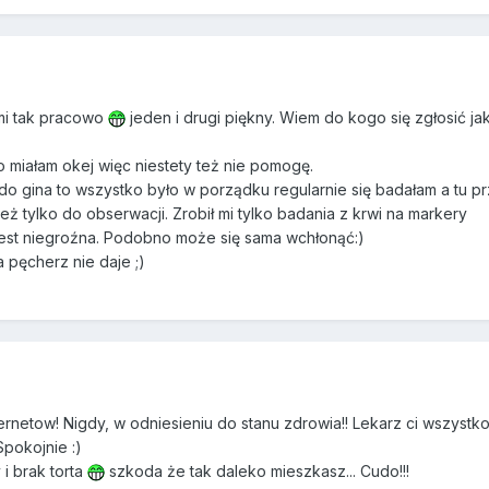
ami tak pracowo
jeden i drugi piękny. Wiem do kogo się zgłosić ja
o miałam okej więc niestety też nie pomogę.
o gina to wszystko było w porządku regularnie się badałam a tu p
 też tylko do obserwacji. Zrobił mi tylko badania z krwi na markery
est niegroźna. Podobno może się sama wchłonąć:)
 pęcherz nie daje ;)
ternetow! Nigdy, w odniesieniu do stanu zdrowia!! Lekarz ci wszystk
Spokojnie :)
 i brak torta
szkoda że tak daleko mieszkasz... Cudo!!!