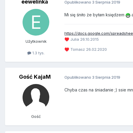
eewelinka
Opublikowano
3 Sierpnia 2019
Mi się śniło że byłam księdzem
a
https://docs.google.com/spreadsh
Julia 26.10.2015
♥️
Użytkownik
Tomasz 26.02.2020
♥️
1.3 tys.
Gość KajaM
Opublikowano
3 Sierpnia 2019
Chyba czas na śniadanie ;) ssie mn
Gość