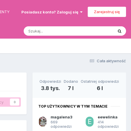
MENTY
Zarejestruj się
Posiadasz konto? Zaloguj się
Cała aktywność
Odpowiedzi
Dodano
Ostatniej odpowiedzi
3.8 tys.
7 l
6 l
cy
0
TOP UŻYTKOWNICY W TYM TEMACIE
magalena3
eewelinka
669
414
odpowiedzi
odpowiedzi