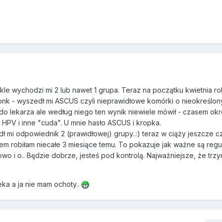
kle wychodzi mi 2 lub nawet 1 grupa. Teraz na początku kwietnia ro
i zonk - wyszedł mi ASCUS czyli nieprawidłowe komórki o nieokreślo
o lekarza ale według niego ten wynik niewiele mówił - czasem okre
ie HPV i inne "cuda". U mnie hasło ASCUS i kropka.
ł mi odpowiednik 2 (prawidłowej) grupy..:) teraz w ciąży jeszcze 
iem robiłam niecałe 3 miesiące temu. To pokazuje jak ważne są regu
owo i o.. Będzie dobrze, jesteś pod kontrolą. Najważniejsze, że trz
eka a ja nie mam ochoty..