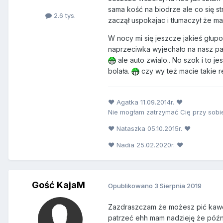
sama kość na biodrze ale co się s
2.6 tys.
zaczął uspokajac i tłumaczył że malu
W nocy mi się jeszcze jakieś głupot
naprzeciwka wyjechało na nasz pas
ale auto zwialo.. No szok i to 
bolała.
czy wy też macie takie r
♥ Agatka 11.09.2014r. ♥
Nie mogłam zatrzymać Cię przy sobie
♥ Nataszka 05.10.2015r. ♥
♥ Nadia 25.02.2020r. ♥
Gość KajaM
Opublikowano
3 Sierpnia 2019
Zazdraszczam że możesz pić ka
patrzeć ehh mam nadzieję że później