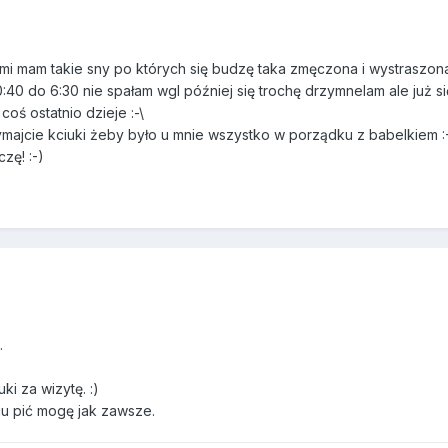
ami mam takie sny po których się budzę taka zmęczona i wystraszona
40 do 6:30 nie spałam wgl później się trochę drzymnelam ale już si
oś ostatnio dzieje :-\
zymajcie kciuki żeby było u mnie wszystko w porządku z babelkiem :
zę! :-)
.
i za wizytę. :)
mu pić mogę jak zawsze.