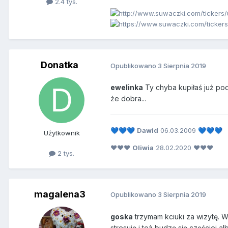
2.4 tys.
Donatka
Opublikowano
3 Sierpnia 2019
ewelinka
Ty chyba kupiłaś już p
że dobra...
Dawid
06.03.2009
💙
💙
💙
💙
💙
💙
Użytkownik
❤❤❤
Oliwia
28.02.2020 ❤❤❤
2 tys.
magalena3
Opublikowano
3 Sierpnia 2019
goska
trzymam kciuki za wizytę. W
stresuję i też budzę się częściej al