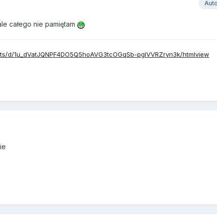
Aut
le całego nie pamiętam
eets/d/1u_dVatJQNPF4DO5Q5hoAVG3tcOGqSb-pglVVRZryn3k/htmlview
ie