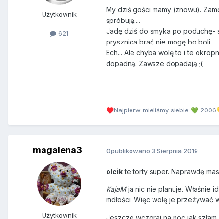
My dziś gości mamy (znowu). Zamówil
Użytkownik
spróbuję....
Jadę dziś do smyka po poduchę- s
621
prysznica brać nie mogę bo boli...
Ech... Ale chyba wolę to i te okro
dopadną. Zawsze dopadają ;(
Najpierw mieliśmy siebie
2006
♥️
💚
magalena3
Opublikowano
3 Sierpnia 2019
olcik
te torty super. Naprawdę ma
KajaM
ja nic nie planuje. Właśnie i
mdłości. Więc wolę je przeżywać 
Użytkownik
Jeszcze wczoraj na noc jak szłam 