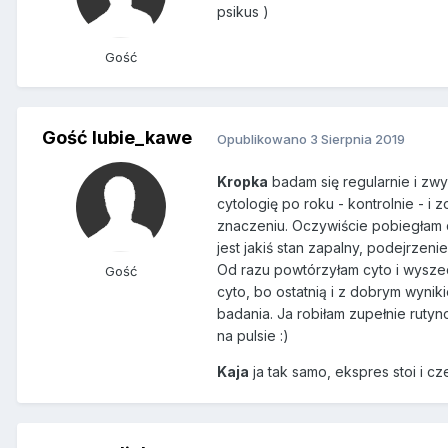
psikus )
Gość
Gość lubie_kawe
Opublikowano
3 Sierpnia 2019
Kropka
badam się regularnie i zwy
cytologię po roku - kontrolnie - 
znaczeniu. Oczywiście pobiegłam d
jest jakiś stan zapalny, podejrzen
Od razu powtórzyłam cyto i wyszed
Gość
cyto, bo ostatnią i z dobrym wynik
badania. Ja robiłam zupełnie rutyn
na pulsie :)
Kaja
ja tak samo, ekspres stoi i cz