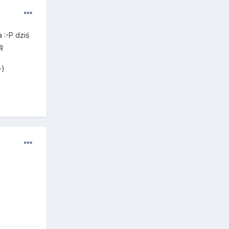
 :-P dziś
ę
-)