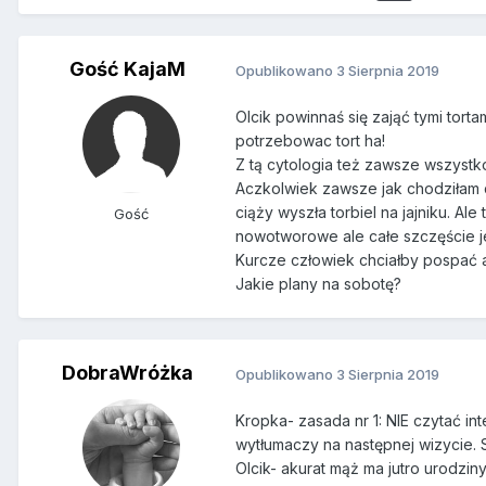
Gość KajaM
Opublikowano
3 Sierpnia 2019
Olcik powinnaś się zająć tymi tort
potrzebowac tort ha!
Z tą cytologia też zawsze wszystk
Aczkolwiek zawsze jak chodziłam d
ciąży wyszła torbiel na jajniku. Ale
Gość
nowotworowe ale całe szczęście j
Kurcze człowiek chciałby pospać a
Jakie plany na sobotę?
DobraWróżka
Opublikowano
3 Sierpnia 2019
Kropka- zasada nr 1: NIE czytać in
wytłumaczy na następnej wizycie. 
Olcik- akurat mąż ma jutro urodziny