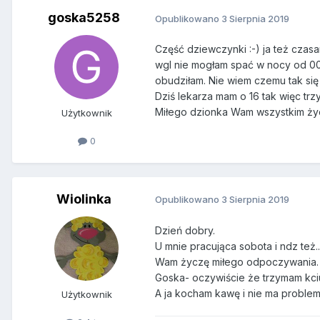
goska5258
Opublikowano
3 Sierpnia 2019
Część dziewczynki :-) ja też czas
wgl nie mogłam spać w nocy od 00:
obudziłam. Nie wiem czemu tak się c
Dziś lekarza mam o 16 tak więc tr
Miłego dzionka Wam wszystkim życ
Użytkownik
0
Wiolinka
Opublikowano
3 Sierpnia 2019
Dzień dobry.
U mnie pracująca sobota i ndz też..
Wam życzę miłego odpoczywania.
Goska- oczywiście że trzymam kciuk
A ja kocham kawę i nie ma proble
Użytkownik