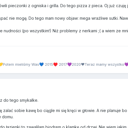
i pieczonki z ogniska i grilla. Do tego pizza z pieca. Oj już czuję j
pać nie mogę. Do tego mam nowy objaw: mega wrażliwe sutki. Naw
pne nudności (po wszystkim!) Niż problemy z nerkami ;( a wiem ze mn
Potem mieliśmy Was
2015
2017
2020❤Teraz mamy wszystko
💛
💙
♥️
💜

sz do tego smykalke.
dę zalać sobie kawę bo ciągle mi się kręci w głowie. A nie planuje bo
w domu.
do łazienki to zawalilam biodrem o klamkę od drzwi. Nie wiem jaki