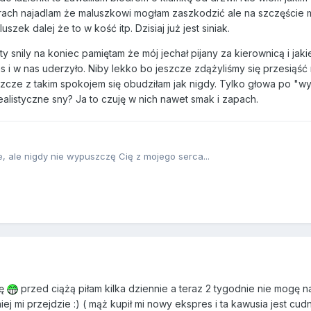
trach najadlam że maluszkowi mogłam zaszkodzić ale na szczęście 
szek dalej że to w kość itp. Dzisiaj już jest siniak.
y snily na koniec pamiętam że mój jechał pijany za kierownicą i jaki
 i w nas uderzyło. Niby lekko bo jeszcze zdążyliśmy się przesiąść 
jeszcze z takim spokojem się obudziłam jak nigdy. Tylko głowa po "
ealistyczne sny? Ja to czuję w nich nawet smak i zapach.
, ale nigdy nie wypuszczę Cię z mojego serca...
wę
przed ciążą piłam kilka dziennie a teraz 2 tygodnie nie mogę n
 mi przejdzie :) ( mąż kupił mi nowy ekspres i ta kawusia jest cudna