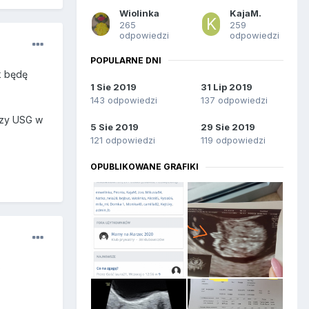
Wiolinka
KajaM.
265
259
odpowiedzi
odpowiedzi
POPULARNE DNI
k będę
1 Sie 2019
31 Lip 2019
143 odpowiedzi
137 odpowiedzi
rzy USG w
5 Sie 2019
29 Sie 2019
121 odpowiedzi
119 odpowiedzi
OPUBLIKOWANE GRAFIKI
o