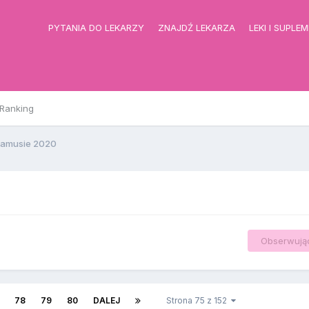
PYTANIA DO LEKARZY
ZNAJDŹ LEKARZA
LEKI I SUPLE
Ranking
amusie 2020
Obserwują
78
79
80
DALEJ
Strona 75 z 152