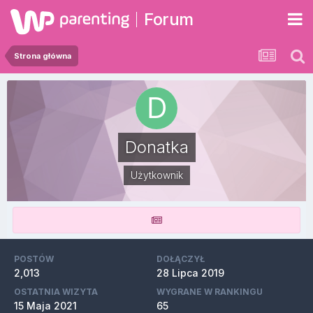
Forum
Strona główna
Donatka
Użytkownik
POSTÓW
DOŁĄCZYŁ
2,013
28 Lipca 2019
OSTATNIA WIZYTA
WYGRANE W RANKINGU
15 Maja 2021
65