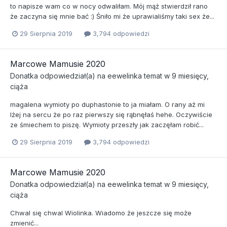
to napisze wam co w nocy odwaliłam. Mój mąż stwierdził rano
że zaczyna się mnie bać :) Śniło mi że uprawialiśmy taki sex że...
29 Sierpnia 2019
3,794 odpowiedzi
Marcowe Mamusie 2020
Donatka
odpowiedział(a) na
eewelinka
temat w
9 miesięcy,
ciąża
magalena wymioty po duphastonie to ja miałam. O rany aż mi
lżej na sercu że po raz pierwszy się rąbnęłaś hehe. Oczywiście
ze śmiechem to piszę. Wymioty przeszły jak zaczęłam robić...
29 Sierpnia 2019
3,794 odpowiedzi
Marcowe Mamusie 2020
Donatka
odpowiedział(a) na
eewelinka
temat w
9 miesięcy,
ciąża
Chwal się chwal Wiolinka. Wiadomo że jeszcze się może
zmienić...