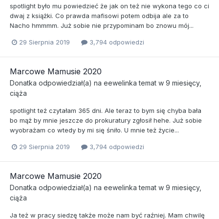
spotlight było mu powiedzieć że jak on też nie wykona tego co ci
dwaj z książki. Co prawda mafisowi potem odbija ale za to
Nacho hmmmm. Już sobie nie przypominam bo znowu mój...
29 Sierpnia 2019
3,794 odpowiedzi
Marcowe Mamusie 2020
Donatka
odpowiedział(a) na
eewelinka
temat w
9 miesięcy,
ciąża
spotlight też czytałam 365 dni. Ale teraz to bym się chyba bała
bo mąż by mnie jeszcze do prokuratury zgłosił hehe. Już sobie
wyobrażam co wtedy by mi się śniło. U mnie też życie...
29 Sierpnia 2019
3,794 odpowiedzi
Marcowe Mamusie 2020
Donatka
odpowiedział(a) na
eewelinka
temat w
9 miesięcy,
ciąża
Ja też w pracy siedzę także może nam być raźniej. Mam chwilę