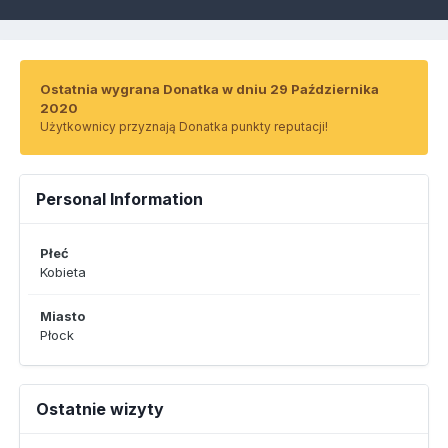
Ostatnia wygrana Donatka w dniu 29 Października
2020
Użytkownicy przyznają Donatka punkty reputacji!
Personal Information
Płeć
Kobieta
Miasto
Płock
Ostatnie wizyty