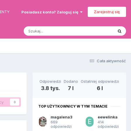
MENTY
Zarejestruj się
Posiadasz konto? Zaloguj się
Cała aktywność
Odpowiedzi
Dodano
Ostatniej odpowiedzi
3.8 tys.
7 l
6 l
cy
0
TOP UŻYTKOWNICY W TYM TEMACIE
magalena3
eewelinka
669
414
odpowiedzi
odpowiedzi