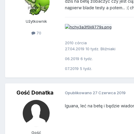
dziś na betę zobaczyć czy jest ci
najpierw blade testy a potem... :(
Użytkownik
70
2010 córcia
27.04.2019 10 tydz. Bliźniaki
06.2019 6 tydz.
07.2019 5 tydz.
Gość Donatka
Opublikowano
27 Czerwca 2019
Iguana, leć na betę i będzie wiad
Gość