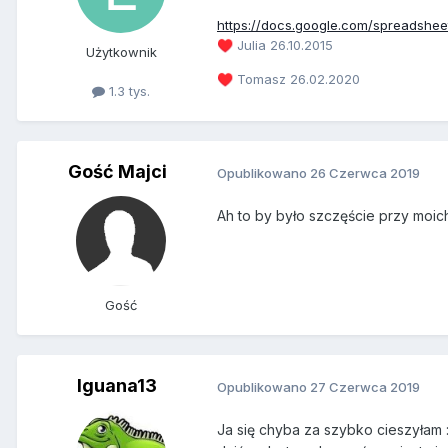
https://docs.google.com/spreadsh
Julia 26.10.2015
♥️
Użytkownik
Tomasz 26.02.2020
♥️
1.3 tys.
Gość Majci
Opublikowano
26 Czerwca 2019
Ah to by było szczęście przy moich
Gość
Iguana13
Opublikowano
27 Czerwca 2019
Ja się chyba za szybko cieszyłam :