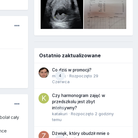
Ostatnio zaktualizowane
Co dziś w promocji?
maciek
4
· Rozpoczęto
29
Czerwca
Czy harmonogram zajęć w
przedszkolu jest zbyt
0
intensywny?
katakuri
· Rozpoczęto
2 godziny
bolał cały
temu
chce
Dźwięk, który obudził mnie o