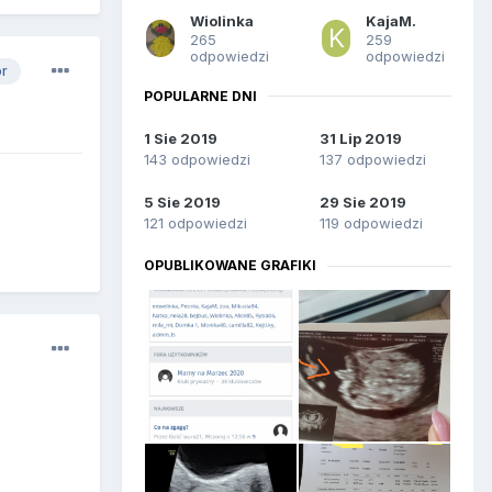
Wiolinka
KajaM.
265
259
odpowiedzi
odpowiedzi
or
POPULARNE DNI
1 Sie 2019
31 Lip 2019
143 odpowiedzi
137 odpowiedzi
5 Sie 2019
29 Sie 2019
121 odpowiedzi
119 odpowiedzi
OPUBLIKOWANE GRAFIKI