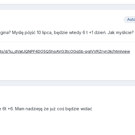
Aut
gina? Myślę pójść 10 lipca, będzie wtedy 6 t +1 dzień. Jak myślicie?
eets/d/1u_dVatJQNPF4DO5Q5hoAVG3tcOGqSb-pglVVRZryn3k/htmlview
ie 6t +6. Mam nadzieję że już coś będzie widać