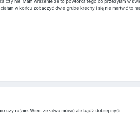
ąża czy nie. Mam wrażenie że to powtórka tego co przeżyłam w kwiet
 chciałam w końcu zobaczyć dwie grube krechy i się nie martwić to ma
omo czy rośnie. Wiem że łatwo mówić ale bądź dobrej myśli