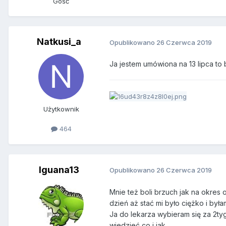
Gość
Natkusi_a
Opublikowano
26 Czerwca 2019
Ja jestem umówiona na 13 lipca to 
Użytkownik
464
Iguana13
Opublikowano
26 Czerwca 2019
Mnie też boli brzuch jak na okres 
dzień aż stać mi było ciężko i był
Ja do lekarza wybieram się za 2ty
wiedzieć co i jak.