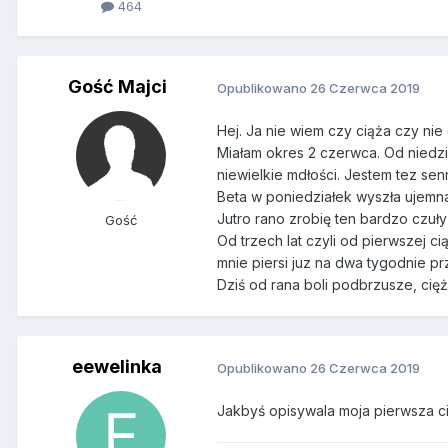
464
Gość Majci
Opublikowano
26 Czerwca 2019
Hej. Ja nie wiem czy ciąża czy nie
Miałam okres 2 czerwca. Od niedzie
niewielkie mdłości. Jestem tez se
Beta w poniedziałek wyszła ujemna
Jutro rano zrobię ten bardzo czuły 
Gość
Od trzech lat czyli od pierwszej 
mnie piersi juz na dwa tygodnie pr
Dziś od rana boli podbrzusze, cięż
eewelinka
Opublikowano
26 Czerwca 2019
Jakbyś opisywala moja pierwsza cią