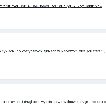
eets/d/1u_dVatJQNPF4DO5Q5hoAVG3tcOGqSb-pglVVRZryn3k/htmlview
 cyklach i policystycznych jajnikach w pierwszym miesiącu starań :)
( zrobiłam dziś drugi test i wyszła ledwo widoczna druga kreska :(