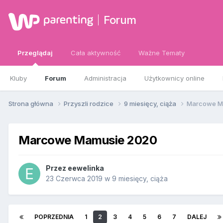
Forum
Przeglądaj
Cała aktywność
Ważne Tematy
Kluby
Forum
Administracja
Użytkownicy online
Strona główna
Przyszli rodzice
9 miesięcy, ciąża
Marcowe M
Marcowe Mamusie 2020
Przez
eewelinka
23 Czerwca 2019
w
9 miesięcy, ciąża
POPRZEDNIA
1
2
3
4
5
6
7
DALEJ