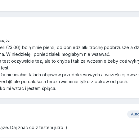
 ciąża
li (23.06) bolą mnie piersi, od poniedziałki trochę podbrzusze a dz
nna. W niedzielę i poniedzialek moglabym nie wstawać.
 test oczywsicie tez, ale to chyba i tak za wczesnie żeby coś wykr
test.
ciąży nie miałam takich objawów przedokresowych a wcześniej owsz
zed @ ale po całości a teraz rwie mnie tylko z boków od pach.
ko mi wstac i jestem śpiąca.
Aut
że. Daj znać co z testem jutro :)