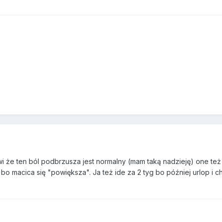
 że ten ból podbrzusza jest normalny (mam taką nadzieję) one też t
bo macica się "powiększa". Ja też ide za 2 tyg bo później urlop i c