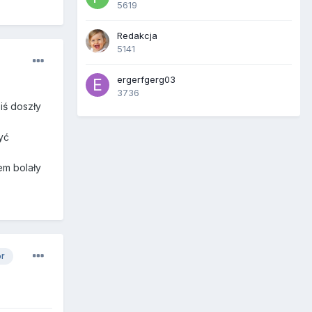
5619
Redakcja
5141
ergerfgerg03
3736
iś doszły
yć
em bolały
or