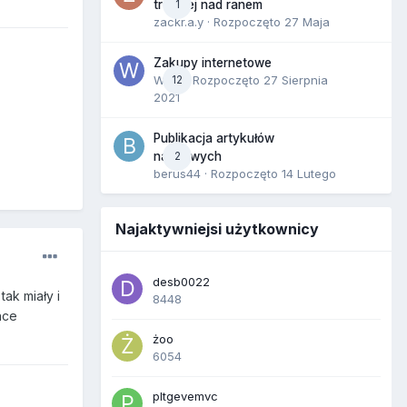
1
trzeciej nad ranem
zackr.a.y
· Rozpoczęto
27 Maja
Zakupy internetowe
Wula
12
· Rozpoczęto
27 Sierpnia
2021
Publikacja artykułów
2
naukowych
berus44
· Rozpoczęto
14 Lutego
Najaktywniejsi użytkownicy
desb0022
ak miały i
8448
hce
żoo
6054
pltgevemvc