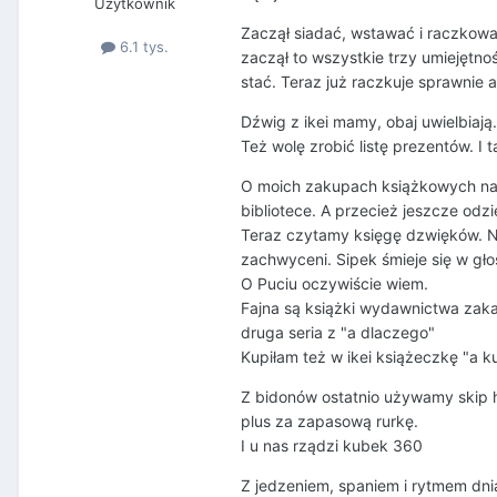
Użytkownik
Zaczął siadać, wstawać i raczkować 
6.1 tys.
zaczął to wszystkie trzy umiejętno
stać. Teraz już raczkuje sprawnie 
Dźwig z ikei mamy, obaj uwielbiają.
Też wolę zrobić listę prezentów. 
O moich zakupach książkowych nawe
bibliotece. A przecież jeszcze odzi
Teraz czytamy księgę dzwięków. Ni
zachwyceni. Sipek śmieje się w gło
O Puciu oczywiście wiem.
Fajna są książki wydawnictwa zaka
druga seria z "a dlaczego"
Kupiłam też w ikei książeczkę "a ku
Z bidonów ostatnio używamy skip h
plus za zapasową rurkę.
I u nas rządzi kubek 360
Z jedzeniem, spaniem i rytmem dni