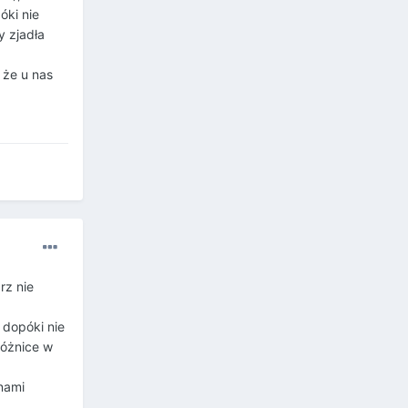
óki nie
y zjadła
 że u nas
rz nie
 dopóki nie
różnice w
nami