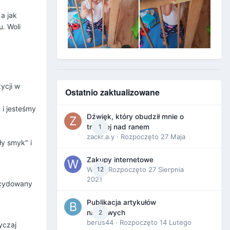
 a jak
. Woli
ycji w
Ostatnio zaktualizowane
 i jesteśmy
Dźwięk, który obudził mnie o
1
trzeciej nad ranem
zackr.a.y
· Rozpoczęto
27 Maja
ły smyk" i
Zakupy internetowe
Wula
12
· Rozpoczęto
27 Sierpnia
2021
decydowany
Publikacja artykułów
2
naukowych
berus44
· Rozpoczęto
14 Lutego
yczaj