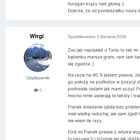
huragan krąży nad głową ;)
Dobrze, że od poniedziałku rusza d
Wirgi
Opublikowano
2 Sierpnia 2018
Żoo jak napisałaś o Tuniu to tak mi
bębenku marsza gram, ram tam tam
się zgadza ;)
Na razie na 90 % jestem pewna, że
Użytkownik
go położę na podłodze w pozycji do
podniosła radami jak mam uczyć Fr
0
mocno mnie uwierają te teksty i tr
Franek śniadania zjada bez problem
miał wielką radochę, ale sam zjadł 
nie wiem ile razy.
Dziś mi Franek prawie z wózka wyp
to nazywa;)) i trzymał się jak drąż