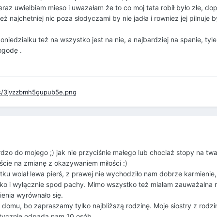
eraz uwielbiam mieso i uwazałam że to co moj tata robił było złe, dop
 najchetniej nic poza słodyczami by nie jadła i rowniez jej pilnuje b
oniedzialku też na wszystko jest na nie, a najbardziej na spanie, tyle
ogodę .
rdzo do mojego ;) jak nie przyciśnie małego lub chociaż stopy na twa
ście na zmianę z okazywaniem miłości :)
ku wolał lewa pierś, z prawej nie wychodziło nam dobrze karmienie,
tylko i wyłącznie spod pachy. Mimo wszystko też miałam zauważalna 
ienia wyrównało się.
domu, bo zapraszamy tylko najbliższą rodzinę. Moje siostry z rodzi
atycznie odpada nam 10 osób.