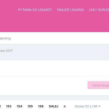
PYTANIA DO LEKARZY
ZNAJDŹ LEKARZA
LEKI I SUPL
Ranking
owe 2017
Obserwują
2
153
154
155
156
DALEJ
Strona 151 z 156