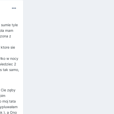
 sumie tyle
iola mam
czona z
ktore sie
tylko w nocy
wiedziec 2
s tak samo,
 Cie zęby
oim
o moj tata
 wypluwałam
k ), a Ono