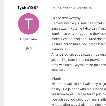
Tyśka1987
Opublikowano
3 Sierpnia 2018
Cześć dziewczyny.
Zamawiałyście już sale na roczek?
zapraszam. Pytanie tylko czy 7 o
zamiar isć w tym tygodniu dowiedz
moimi i ze starszej corki urodzina
Użytkownik
Aniunia coraz mniej śpi, coraz bard
0
zamykaja.
Ania juz od jakiegos czasu ( pewnie
jak spi i jej dam leząc na prawym
razy wieksza. Czytalam że po karm
albo ma?
Migott
Nie denerwuj się że Twój mały nie
bolały? Bo ja napewno nie. Nasze 
własnym tępie:). Może teraz jest n
noe odszedł od stołu poki nie zja
w kiblu albo wpychałam do zlewu w