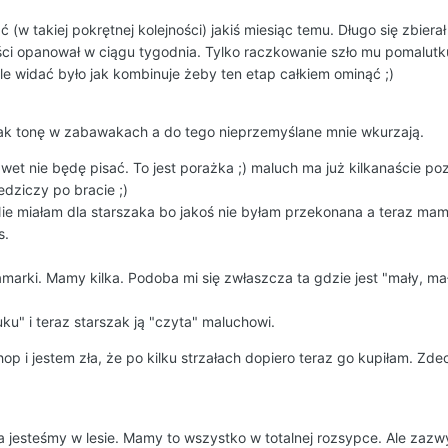
(w takiej pokrętnej kolejności) jakiś miesiąc temu. Długo się zbierał
ści opanował w ciągu tygodnia. Tylko raczkowanie szło mu pomalutku
ale widać było jak kombinuje żeby ten etap całkiem ominąć ;)
I tak tonę w zabawakach a do tego nieprzemyślane mnie wkurzają.
t nie będę pisać. To jest porażka ;) maluch ma już kilkanaście poz
edziczy po bracie ;)
e miałam dla starszaka bo jakoś nie byłam przekonana a teraz mam
s.
marki. Mamy kilka. Podoba mi się zwłaszcza ta gdzie jest "mały, ma
ku" i teraz starszak ją "czyta" maluchowi.
op i jestem zła, że po kilku strzałach dopiero teraz go kupiłam. Z
a jesteśmy w lesie. Mamy to wszystko w totalnej rozsypce. Ale zazw