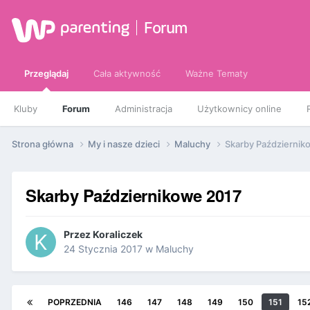
Forum
Przeglądaj
Cała aktywność
Ważne Tematy
Kluby
Forum
Administracja
Użytkownicy online
Strona główna
My i nasze dzieci
Maluchy
Skarby Październik
Skarby Październikowe 2017
Przez
Koraliczek
24 Stycznia 2017
w
Maluchy
POPRZEDNIA
146
147
148
149
150
151
15