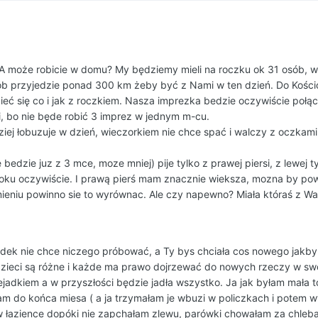
 A może robicie w domu? My będziemy mieli na roczku ok 31 osób, w
sób przyjedzie ponad 300 km żeby być z Nami w ten dzień. Do Kośc
ieć się co i jak z roczkiem. Nasza imprezka bedzie oczywiście połą
mi, bo nie będe robić 3 imprez w jednym m-cu.
ziej łobuzuje w dzień, wieczorkiem nie chce spać i walczy z oczkami 
 bedzie juz z 3 mce, moze mniej) pije tylko z prawej piersi, z lewej 
 boku oczywiście. I prawą pierś mam znacznie wieksza, mozna by po
ieniu powinno sie to wyrównac. Ale czy napewno? Miała któraś z Wa
jadek nie chce niczego próbować, a Ty bys chciała cos nowego jakby
dzieci są różne i każde ma prawo dojrzewać do nowych rzeczy w sw
iejadkiem a w przyszłości będzie jadła wszystko. Ja jak byłam mała t
dłam do końca miesa ( a ja trzymałam je wbuzi w policzkach i potem
 łazience dopóki nie zapchałam zlewu, parówki chowałam za chleba