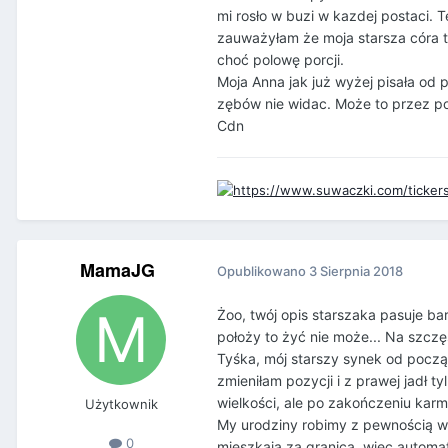
mi rosło w buzi w kazdej postaci. T
zauważyłam że moja starsza córa też
choć polowę porcji.
Moja Anna jak już wyżej pisała od p
zębów nie widac. Może to przez p
Cdn
MamaJG
Opublikowano
3 Sierpnia 2018
Żoo, twój opis starszaka pasuje ba
położy to żyć nie może... Na szczę
Tyśka, mój starszy synek od począt
zmieniłam pozycji i z prawej jadł 
wielkości, ale po zakończeniu karm
Użytkownik
My urodziny robimy z pewnością w 
0
mieszkają za granicą, więc autom