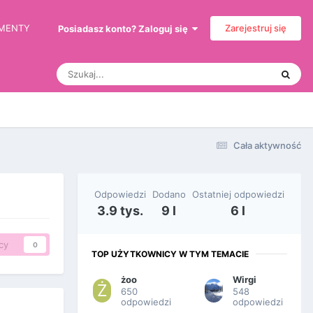
EMENTY
Zarejestruj się
Posiadasz konto? Zaloguj się
Cała aktywność
Odpowiedzi
Dodano
Ostatniej odpowiedzi
3.9 tys.
9 l
6 l
cy
0
TOP UŻYTKOWNICY W TYM TEMACIE
żoo
Wirgi
650
548
odpowiedzi
odpowiedzi