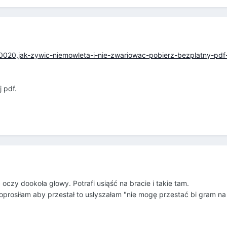
110020,jak-zywic-niemowleta-i-nie-zwariowac-pobierz-bezplatny-pdf
 pdf.
oczy dookoła głowy. Potrafi usiąść na bracie i takie tam.
 poprosiłam aby przestał to usłyszałam "nie mogę przestać bi gram n