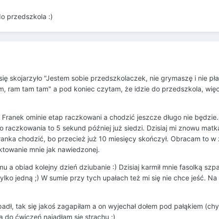
o przedszkola :)
 się skojarzyło "Jestem sobie przedszkolaczek, nie grymaszę i nie pł
, ram tam tam" a pod koniec czytam, że idzie do przedszkola, wię
 Franek ominie etap raczkowani a chodzić jeszcze długo nie będzie
 raczkowania to 5 sekund później już siedzi. Dzisiaj mi znowu matka
anka chodzić, bo przecież już 10 miesięcy skończył. Obracam to w ż
aktowanie mnie jak nawiedzonej.
u a obiad kolejny dzień dziubanie :) Dzisiaj karmił mnie fasolką szp
tylko jedną ;) W sumie przy tych upałach też mi się nie chce jeść. Na 
adł, tak się jakoś zagapiłam a on wyjechał dołem pod pałąkiem (chy
ka do ćwiczeń najadłam się strachu ;)