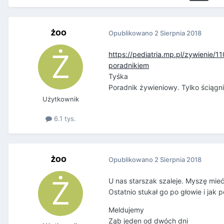
żoo
Opublikowano
2 Sierpnia 2018
https://pediatria.mp.pl/zywienie/
poradnikiem
Tyśka
Poradnik żywieniowy. Tylko ściągnij
Użytkownik
6.1 tys.
żoo
Opublikowano
2 Sierpnia 2018
U nas starszak szaleje. Myszę mieć 
Ostatnio stukał go po głowie i jak
Meldujemy
Ząb jeden od dwóch dni