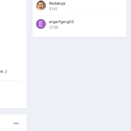
Redakcja
5141
ergerfgerg03
3736
e ;)