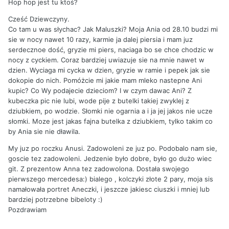
Hop hop jest tu ktoś?
Cześć Dziewczyny.
Co tam u was słychac? Jak Maluszki? Moja Ania od 28.10 budzi mi
sie w nocy nawet 10 razy, karmie ja dalej piersia i mam juz
serdecznoe dość, gryzie mi piers, naciaga bo se chce chodzic w
nocy z cyckiem. Coraz bardziej uwiazuje sie na mnie nawet w
dzien. Wyciaga mi cycka w dzien, gryzie w ramie i pepek jak sie
dokopie do nich. Pomóżcie mi jakie mam mleko nastepne Ani
kupic? Co Wy podajecie dzieciom? I w czym dawac Ani? Z
kubeczka pic nie lubi, wode pije z butelki takiej zwyklej z
dziubkiem, po wodzie. Słomki nie ogarnia a i ja jej jakos nie ucze
słomki. Moze jest jakas fajna butelka z dziubkiem, tylko takim co
by Ania sie nie dławila.
My juz po roczku Anusi. Zadowoleni ze juz po. Podobalo nam sie,
goscie tez zadowoleni. Jedzenie było dobre, było go dużo wiec
git. Z prezentow Anna tez zadowolona. Dostała swojego
pierwszego mercedesa:) bialego , kolczyki złote 2 pary, moja sis
namałowała portret Aneczki, i jeszcze jakiesc ciuszki i mniej lub
bardziej potrzebne bibeloty :)
Pozdrawiam