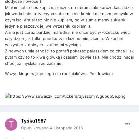
słodycze i owoce:).
Miałam sobie cos kupic na roczek do ubrania ale kurcze kasa idzie
jak woda i niestety chyba sobie nic nie kupie i nie mam pomysłu w
czym isc. Anusi tez nic nie kupiłam, bo w sumie mamy sukienki ,
jedynie płaszczyk jej we wrzesniu kupilam :).
Anna jest coraz bardziej marudna, nie chce byc w łóżeczku wiec
caly dzien jak tulko poodkurzam łazi po mieszkaniu. W kuchni
wszystko z dolnych szuflad mi wyciaga.
Z nowych umiejetności to potrafi pokazac paluszkiem co chce i jak
pytam czy to to kiwa główką i czasami powie ta:). Nie chodzi nadal
choć już myslałam że zacznie.
Wszystkiego najlepszego dla roczniaków:). Pozdrawiam
Tyśka1987
Opublikowano
4 Listopada 2018