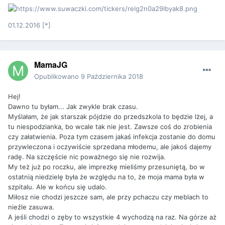
01.12.2016 [*]
MamaJG
Opublikowano
9 Października 2018
Hej!
Dawno tu byłam... Jak zwykle brak czasu.
Myślałam, że jak starszak pójdzie do przedszkola to będzie lżej, a
tu niespodzianka, bo wcale tak nie jest. Zawsze coś do zrobienia
czy załatwienia. Poza tym czasem jakaś infekcja zostanie do domu
przywleczona i oczywiście sprzedana młodemu, ale jakoś dajemy
radę. Na szczęście nic poważnego się nie rozwija.
My też już po roczku, ale imprezkę mieliśmy przesuniętą, bo w
ostatnią niedzielę była że względu na to, że moja mama była w
szpitalu. Ale w końcu się udalo.
Miłosz nie chodzi jeszcze sam, ale przy pchaczu czy meblach to
nieźle zasuwa.
A jeśli chodzi o zęby to wszystkie 4 wychodzą na raz. Na górze aż