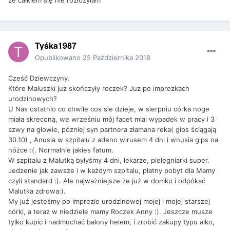
ze całkiem się nie rozłożyłam
Tyśka1987
Opublikowano
25 Października 2018
Cześć Dziewczyny.
Które Maluszki już skończyły roczek? Juz po imprezkach
urodzinowych?
U Nas ostatnio co chwile cos sie dzieje, w sierpniu córka noge
miała skreconą, we wrześniu mój facet mial wypadek w pracy i 3
szwy na głowie, pózniej syn partnera złamana reka( gips ściągają
30.10) , Anusia w szpitalu z adeno wirusem 4 dni i wnusia gips na
nóżce :(. Normalnie jakies fatum.
W szpitalu z Malutką byłyśmy 4 dni, lekarze, pielęgniarki super.
Jedzenie jak zawsze i w każdym szpitalu, płatny pobyt dla Mamy
czyli standard :). Ale najważniejsze że już w domku i odpókać
Malutka zdrowa:).
My już jesteśmy po imprezie urodzinowej mojej i mojej starszej
córki, a teraz w niedziele mamy Roczek Anny :). Jeszcze musze
tylko kupic i nadmuchać balony helem, i zrobić zakupy typu alko,