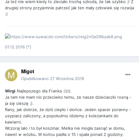
Ja też nie wiem kiedy to zleciało trochę szkoda, że tak szybko ;) Z
drugiej strony przyjemnie patrzeć jak ten mały człowiek się rozwija
:)
01.12.2016 [*]
Migot
Opublikowano
27 Września 2018
Wirgi
Najlepszego dla Franka :)))).
Ja tam nie mam nic przeciwko temu, że nasze dzieciaczki rosną -
ja się cieszę ;).
Rany, jak dobrze, że dziś ciepło i słońce. Jeden spacer poranny -
usypiacz zaliczony, a popołudniu idziemy z koleżankami do
kawiarni.
Wczoraj lało i to był koszmar. Melka nie mogła zasnąć w domu,
nawet w wózku. W końcu padła o 15 i spała ponad 2 godziny.