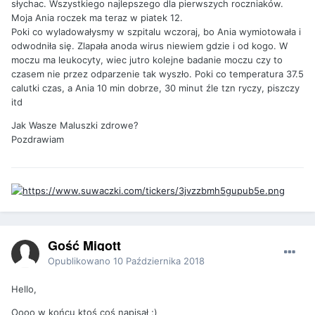
słychac. Wszystkiego najlepszego dla pierwszych roczniaków.
Moja Ania roczek ma teraz w piatek 12.
Poki co wyladowałysmy w szpitalu wczoraj, bo Ania wymiotowała i
odwodniła się. Zlapała anoda wirus niewiem gdzie i od kogo. W
moczu ma leukocyty, wiec jutro kolejne badanie moczu czy to
czasem nie przez odparzenie tak wyszło. Poki co temperatura 37.5
calutki czas, a Ania 10 min dobrze, 30 minut źle tzn ryczy, piszczy
itd
Jak Wasze Maluszki zdrowe?
Pozdrawiam
Gość Migott
Opublikowano
10 Października 2018
Hello,
Oooo w końcu ktoś coś napisał ;)