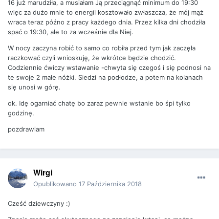
16 już marudziła, a musiałam Ją przeciągnąć minimum do 19:30
więc za dużo mnie to energii kosztowało zwłaszcza, że mój mąż
wraca teraz późno z pracy każdego dnia. Przez kilka dni chodziła
spać o 19:30, ale to za wcześnie dla Niej.
W nocy zaczyna robić to samo co robiła przed tym jak zaczęła
raczkować czyli wnioskuję, że wkrótce będzie chodzić.
Codziennie ćwiczy wstawanie -chwyta się czegoś i się podnosi na
te swoje 2 małe nóżki. Siedzi na podłodze, a potem na kolanach
się unosi w górę.
ok. Idę ogarniać chatę bo zaraz pewnie wstanie bo śpi tylko
godzinę.
pozdrawiam
Wirgi
Opublikowano
17 Października 2018
Cześć dziewczyny :)