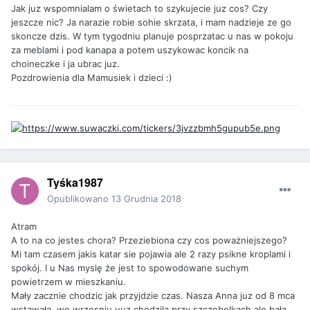
Jak juz wspomnialam o świetach to szykujecie juz cos? Czy
jeszcze nic? Ja narazie robie sohie skrzata, i mam nadzieje ze go
skoncze dzis. W tym tygodniu planuje posprzatac u nas w pokoju
za meblami i pod kanapa a potem uszykowac koncik na
choineczke i ja ubrac juz.
Pozdrowienia dla Mamusiek i dzieci :)
Tyśka1987
Opublikowano
13 Grudnia 2018
Atram
A to na co jestes chora? Przeziebiona czy cos poważniejszego?
Mi tam czasem jakis katar sie pojawia ale 2 razy psikne kroplami i
spokój. I u Nas myslę że jest to spowodowane suchym
powietrzem w mieszkaniu.
Mały zacznie chodzic jak przyjdzie czas. Nasza Anna juz od 8 mca
wstawała, we wrzesniu uuz chodzila przy szczebelkach ale bała