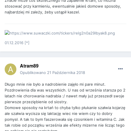
Znacie może coś skutecznego na zapalenie krtani, co można
stosować przy karmieniu, ewentualnie jakieś domowe sposoby,
najbardziej mi zależy, żeby ustąpił kaszel.
01.12.2016 [*]
Atram89
Opublikowano
21 Października 2018
Długo mnie nie było a nadrobienie zajęło mi pare minut.
Pozdrowienia dla was wszystkich. U nas od września starsza po 2
latach nie chorowania nadrabia :/ nawet mały już przeszedł swoje
pierwsze przeziębienie od siostry.
Domowe sposoby na krtań to chyba tylko płukanie szałwia kojarzę
ale szałwia wycisza się laktację wiec nie wiem czy to dobry
pomysł. A tak to bym faszerowała się czosnkiem i witamina C. Jak
tak robie od początku września ale efekty mizerne nie licząc tego