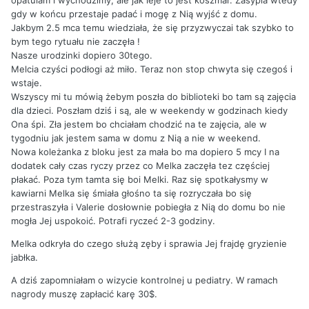
gdy w końcu przestaje padać i mogę z Nią wyjść z domu.
Jakbym 2.5 mca temu wiedziała, że się przyzwyczai tak szybko to
bym tego rytuału nie zaczęła !
Nasze urodzinki dopiero 30tego.
Melcia czyści podłogi aż miło. Teraz non stop chwyta się czegoś i
wstaje.
Wszyscy mi tu mówią żebym poszła do biblioteki bo tam są zajęcia
dla dzieci. Poszłam dziś i są, ale w weekendy w godzinach kiedy
Ona śpi. Zła jestem bo chciałam chodzić na te zajęcia, ale w
tygodniu jak jestem sama w domu z Nią a nie w weekend.
Nowa koleżanka z bloku jest za mała bo ma dopiero 5 mcy I na
dodatek cały czas ryczy przez co Melka zaczęła tez częściej
płakać. Poza tym tamta się boi Melki. Raz się spotkałysmy w
kawiarni Melka się śmiała głośno ta się rozryczała bo się
przestraszyła i Valerie dosłownie pobiegła z Nią do domu bo nie
mogła Jej uspokoić. Potrafi ryczeć 2-3 godziny.
Melka odkryła do czego służą zęby i sprawia Jej frajdę gryzienie
jabłka.
A dziś zapomniałam o wizycie kontrolnej u pediatry. W ramach
nagrody muszę zapłacić karę 30$.