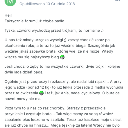
Opublikowano
10 Grudnia 2018
Hej!
Faktycznie forum już chyba padło...
Tyska, czwórki wychodzą przed trójkami, to normalne :)
U nas też młody urządza wyścigi ;) zaczął chodzić zaraz po
ukończeniu roku, a teraz to już właśnie biega. Szczególnie jak
weźmie jakaś zabawkę brata, której wie, że nie może. Wtedy
włącza mu się najszybszy bieg
Jeśli chodzi o zęby to ma wszystkie czwórki, dwie trójki i kolejne
dwie lada dzień będą.
Ogólnie jest przeuroczy i rozkoszny, ale nadal lubi rączki... A przy
jego wadze (ponad 12 kg) to już lekka przesada ;) matka wychudła
przez te ćwiczenia
i też, jak Ania, nadal cycusiowy. O butelce
nawet mowy nie ma.
Poza tym to u nas co raz choroby. Starszy z przedszkola
przyniesie i częstuje brata... Tak więc mamy za sobą również
zapalenie płuc leczone w szpitalu. Teraz też kaszlace moje dzieci,
ale już chyba na finiszu... Mega tęsknię za latem! Wtedy nie było