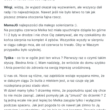
Wirgi
, widzę, że wyjazd okazał się wyzwaniem, ale wszyscy dali
radę i to najważniejsze. Nawet jeśli nie było łatwo to tak jak
piszesz zmiana otoczenia fajna rzecz.
MamaJG
najlepszości dla małego solenizanta :).
Na początku czerwca Melka też miała spuchnięte dziąsła bo górne
1 i 2 były w drodze i nie chce Cię załamywać, ale my czekaliśmy do
końca sierpnia na komplet 4 zębów. Wszystkie wyszły w sierpniu
w ciągu całego mca, ale od czerwca to trwało. Oby w Waszym
przypadku było szybciej.
Tyśka
- co to w ogóle jest ten wirus ? Pierwszy raz o czymś takim
słyszę. Biedna Ania :(. Mam nadzieję, że wròcicie do domu szybko
i Ania powróci do zdrowia na swoją imprezę urodzinową.
U nas ok. Noce są różne, raz zajebiście wstaje wyspana mimo, że
w dalszym ciągu 2x butla z mlekiem jest, a raz czuje się jak
rozdeptana przez stado słoni.
W dzień mamy tylko 1 drzemkę mimo, że popołudniu spać się chce
to nie może zasnąć. Jakieś pomysły jak Ją "zmusić" do drzemki ? Z
tą jedną wcale nie jest lepiej bo Melka zasypia tylko i wyłącznie
podczas spaceru. Jak jest pogoda to ok nawet jak zimno to Ją
opatulam i wychodzimy, ale jak leje to jest koszmar. Zasypia wtedy