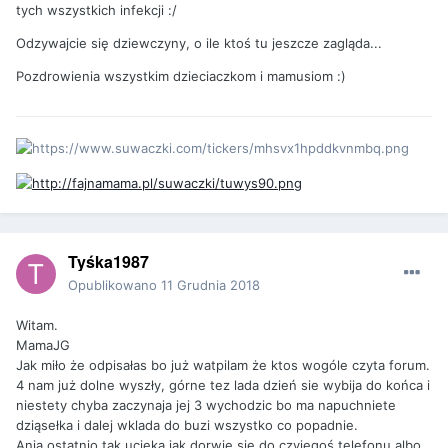
tych wszystkich infekcji :/
Odzywajcie się dziewczyny, o ile ktoś tu jeszcze zagląda...
Pozdrowienia wszystkim dzieciaczkom i mamusiom :)
Tyśka1987
Opublikowano
11 Grudnia 2018
Witam.
MamaJG
Jak miło że odpisałas bo już watpilam że ktos wogóle czyta forum.
4 nam już dolne wyszły, górne tez lada dzień sie wybija do końca i
niestety chyba zaczynaja jej 3 wychodzic bo ma napuchniete
dziąsełka i dalej wklada do buzi wszystko co popadnie.
Ania ostatnio tak ucieka jak dorwie sie do czyjegoś telefonu albo