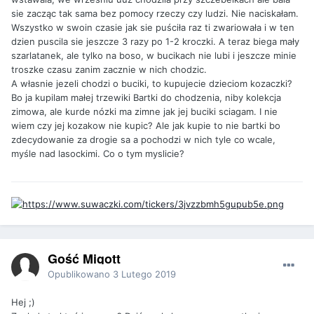
sie zacząc tak sama bez pomocy rzeczy czy ludzi. Nie naciskałam.
Wszystko w swoin czasie jak sie puściła raz ti zwariowała i w ten
dzien puscila sie jeszcze 3 razy po 1-2 kroczki. A teraz biega mały
szarlatanek, ale tylko na boso, w bucikach nie lubi i jeszcze minie
troszke czasu zanim zacznie w nich chodzic.
A własnie jezeli chodzi o buciki, to kupujecie dzieciom kozaczki?
Bo ja kupilam małej trzewiki Bartki do chodzenia, niby kolekcja
zimowa, ale kurde nózki ma zimne jak jej buciki sciagam. I nie
wiem czy jej kozakow nie kupic? Ale jak kupie to nie bartki bo
zdecydowanie za drogie sa a pochodzi w nich tyle co wcale,
myśle nad lasockimi. Co o tym myslicie?
Gość Migott
Opublikowano
3 Lutego 2019
Hej ;)