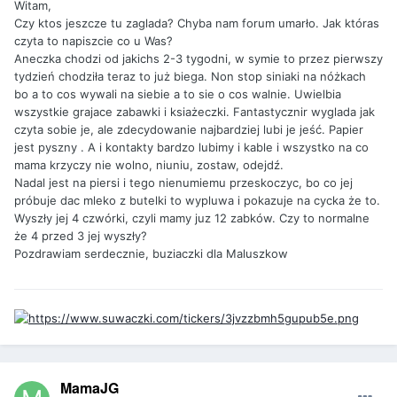
Witam,
Czy ktos jeszcze tu zaglada? Chyba nam forum umarło. Jak któras
czyta to napiszcie co u Was?
Aneczka chodzi od jakichs 2-3 tygodni, w symie to przez pierwszy
tydzień chodziła teraz to już biega. Non stop siniaki na nóżkach
bo a to cos wywali na siebie a to sie o cos walnie. Uwielbia
wszystkie grajace zabawki i ksiażeczki. Fantastycznir wyglada jak
czyta sobie je, ale zdecydowanie najbardziej lubi je jeść. Papier
jest pyszny . A i kontakty bardzo lubimy i kable i wszystko na co
mama krzyczy nie wolno, niuniu, zostaw, odejdź.
Nadal jest na piersi i tego nienumiemu przeskoczyc, bo co jej
próbuje dac mleko z butelki to wypluwa i pokazuje na cycka że to.
Wyszły jej 4 czwórki, czyli mamy juz 12 zabków. Czy to normalne
że 4 przed 3 jej wyszły?
Pozdrawiam serdecznie, buziaczki dla Maluszkow
MamaJG