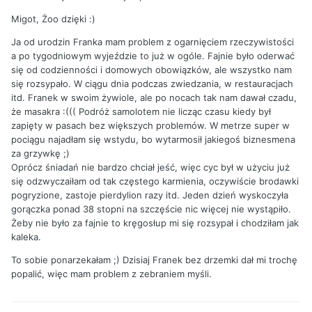
Migot, Żoo dzięki :)
Ja od urodzin Franka mam problem z ogarnięciem rzeczywistości
a po tygodniowym wyjeździe to już w ogóle. Fajnie było oderwać
się od codzienności i domowych obowiązków, ale wszystko nam
się rozsypało. W ciągu dnia podczas zwiedzania, w restauracjach
itd. Franek w swoim żywiole, ale po nocach tak nam dawał czadu,
że masakra :((( Podróż samolotem nie licząc czasu kiedy był
zapięty w pasach bez większych problemów. W metrze super w
pociągu najadłam się wstydu, bo wytarmosił jakiegoś biznesmena
za grzywkę ;)
Oprócz śniadań nie bardzo chciał jeść, więc cyc był w użyciu już
się odzwyczaiłam od tak częstego karmienia, oczywiście brodawki
pogryzione, zastoje pierdylion razy itd. Jeden dzień wyskoczyła
gorączka ponad 38 stopni na szczęście nic więcej nie wystąpiło.
Żeby nie było za fajnie to kręgosłup mi się rozsypał i chodziłam jak
kaleka.
To sobie ponarzekałam ;) Dzisiaj Franek bez drzemki dał mi trochę
popalić, więc mam problem z zebraniem myśli.