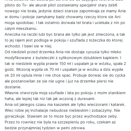
piloto do Tv- ale akurat pilot zostawiamy specjalnir stary żeb6
nowego nie brala, jedynie dzieci starsze zapominaja ze mamy Anie
w domu i pokoje zamykamy badz chowamy rzeczy ktore sie Ani
moga spodobac. I tak ostatnio dorwala tel brata i uciekala z nin po
calym mieszkaniu.
Aneczka na raczki lubi byc brana ale tylko jak jest zmeczona, a tak
to jej rajem jest podloga w pokoju i szuflada z łożeczka do ktorej
wchodzi. I bawi sie w niej.
Od niedzieli przed drzemka Ania nie dostaje cycusia tylko mleko
modyfikowane z buteleczki z sylikonowym dziubkiem kapkiem. I
tak w niedziele wypila prawie 150 ml i uspalam ja w wózku, spała 2
godz. Wczoraj wypila ok 70 ml i uspałam ja w wozku a dzis wypiła
ok 20 ml oplula mnie i nie chce spac. Probuje dorwac sie do cycka
ale postanowilan ze sie nie ugne i juz na drzemke piersi nie
dostanie.
Własnie otworzyla moja szuflade i lata po pokoju z moim stanikiem
haha, ale lepiej tak niz tak jak wczoraj z durexami.
Ania od jakiegos czasu ma kaszelek ale tylko wieczorami i katarek.
Wiec robie jej inchalacje nebudose niebieskim i zobaczymy. Nie
goraczkuje. Stawiam ze to moze byc przez wychodzace zeby.
Przez to rowniez nie byla na szczepieniu po roku, czekam az
bedzie przynajmniej tydzien w pelni zdrowa.