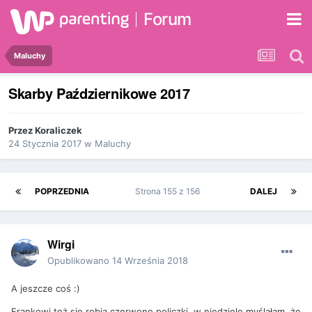
Forum
Maluchy
Skarby Październikowe 2017
Przez
Koraliczek
24 Stycznia 2017
w
Maluchy
POPRZEDNIA
Strona 155 z 156
DALEJ
Wirgi
Opublikowano
14 Września 2018
A jeszcze coś :)
Frankowi też się robią czerwone policzki, w niedzielę myślałam, że