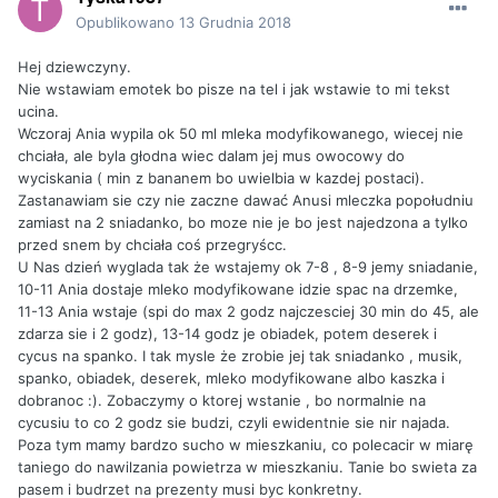
Opublikowano
13 Grudnia 2018
Hej dziewczyny.
Nie wstawiam emotek bo pisze na tel i jak wstawie to mi tekst
ucina.
Wczoraj Ania wypila ok 50 ml mleka modyfikowanego, wiecej nie
chciała, ale byla głodna wiec dalam jej mus owocowy do
wyciskania ( min z bananem bo uwielbia w kazdej postaci).
Zastanawiam sie czy nie zaczne dawać Anusi mleczka popołudniu
zamiast na 2 sniadanko, bo moze nie je bo jest najedzona a tylko
przed snem by chciała coś przegryścc.
U Nas dzień wyglada tak że wstajemy ok 7-8 , 8-9 jemy sniadanie,
10-11 Ania dostaje mleko modyfikowane idzie spac na drzemke,
11-13 Ania wstaje (spi do max 2 godz najczesciej 30 min do 45, ale
zdarza sie i 2 godz), 13-14 godz je obiadek, potem deserek i
cycus na spanko. I tak mysle że zrobie jej tak sniadanko , musik,
spanko, obiadek, deserek, mleko modyfikowane albo kaszka i
dobranoc :). Zobaczymy o ktorej wstanie , bo normalnie na
cycusiu to co 2 godz sie budzi, czyli ewidentnie sie nir najada.
Poza tym mamy bardzo sucho w mieszkaniu, co polecacir w miarę
taniego do nawilzania powietrza w mieszkaniu. Tanie bo swieta za
pasem i budrzet na prezenty musi byc konkretny.