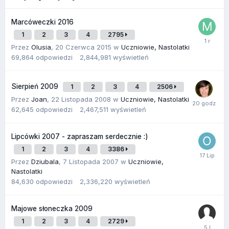
Marcóweczki 2016
1
2
3
4
2795
Przez
Olusia
,
20 Czerwca 2015
w
Uczniowie, Nastolatki
69,864
odpowiedzi
2,844,981
wyświetleń
Sierpień 2009
1
2
3
4
2506
Przez
Joan
,
22 Listopada 2008
w
Uczniowie, Nastolatki
62,645
odpowiedzi
2,467,511
wyświetleń
Lipcówki 2007 - zapraszam serdecznie :)
1
2
3
4
3386
Przez
Dziubala
,
7 Listopada 2007
w
Uczniowie,
Nastolatki
84,630
odpowiedzi
2,336,220
wyświetleń
Majowe słoneczka 2009
1
2
3
4
2729