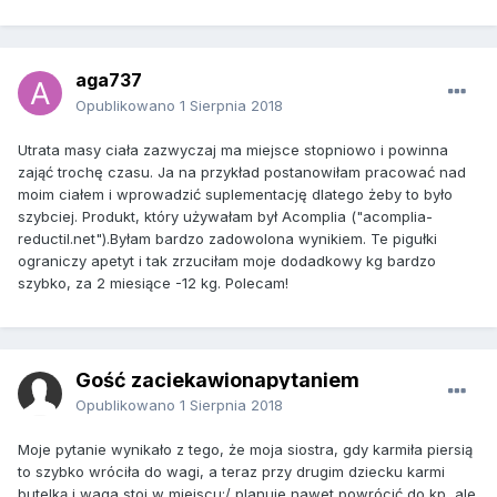
aga737
Opublikowano
1 Sierpnia 2018
Utrata masy ciała zazwyczaj ma miejsce stopniowo i powinna
zająć trochę czasu. Ja na przykład postanowiłam pracować nad
moim ciałem i wprowadzić suplementację dlatego żeby to było
szybciej. Produkt, który używałam był Acomplia ("acomplia-
reductil.net").Byłam bardzo zadowolona wynikiem. Te pigułki
ograniczy apetyt i tak zrzuciłam moje dodadkowy kg bardzo
szybko, za 2 miesiące -12 kg. Polecam!
Gość zaciekawionapytaniem
Opublikowano
1 Sierpnia 2018
Moje pytanie wynikało z tego, że moja siostra, gdy karmiła piersią
to szybko wróciła do wagi, a teraz przy drugim dziecku karmi
butelką i waga stoi w miejscu:/ planuje nawet powrócić do kp, ale