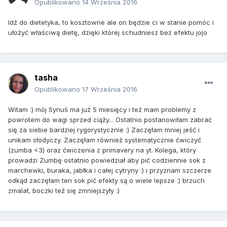
Opublikowano
14 Września 2016
Idź do dietetyka, to kosztowne ale on będzie ci w stanie pomóc i
ułożyć właściwą dietę, dzięki której schudniesz bez efektu jojo
tasha
Opublikowano
17 Września 2016
Witam :) mój Synuś ma już 5 miesięcy i też mam problemy z
powrotem do wagi sprzed ciąży... Ostatnio postanowiłam zabrać
się za siebie bardziej rygorystycznie :) Zaczęłam mniej jeść i
unikam słodyczy. Zaczęłam również systematycznie ćwiczyć
(zumba <3) oraz ćwiczenia z primavery na yt. Kolega, który
prowadzi Zumbę ostatnio powiedział aby pić codziennie sok z
marchewki, buraka, jabłka i całej cytryny :) i przyznam szczerze
odkąd zaczęłam ten sok pić efekty są o wiele lepsze :) brzuch
zmalał, boczki też się zmniejszyły :)