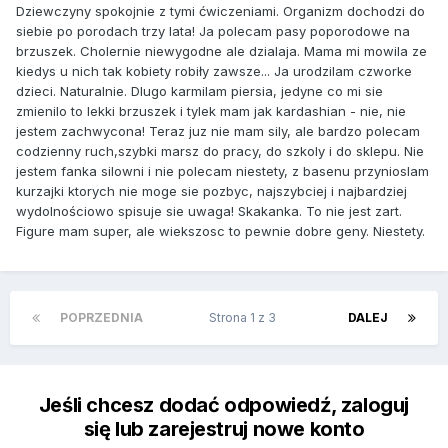
Dziewczyny spokojnie z tymi ćwiczeniami. Organizm dochodzi do
siebie po porodach trzy lata! Ja polecam pasy poporodowe na
brzuszek. Cholernie niewygodne ale dzialaja. Mama mi mowila ze
kiedys u nich tak kobiety robiły zawsze... Ja urodzilam czworke
dzieci. Naturalnie. Dlugo karmilam piersia, jedyne co mi sie
zmienilo to lekki brzuszek i tylek mam jak kardashian - nie, nie
jestem zachwycona! Teraz juz nie mam sily, ale bardzo polecam
codzienny ruch,szybki marsz do pracy, do szkoly i do sklepu. Nie
jestem fanka silowni i nie polecam niestety, z basenu przynioslam
kurzajki ktorych nie moge sie pozbyc, najszybciej i najbardziej
wydolnościowo spisuje sie uwaga! Skakanka. To nie jest zart.
Figure mam super, ale wiekszosc to pewnie dobre geny. Niestety.
POPRZEDNIA
Strona 1 z 3
DALEJ
Jeśli chcesz dodać odpowiedź, zaloguj
się lub zarejestruj nowe konto