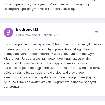
laktacja prawie się zatrzymała. Znacie może sposoby na jej
rozkręcenie po długim czasie karmienia butelką?
biedronek12
Opublikowano
3 Sierpnia 2018
może nie powinienem się udzielać bo to nie ja rodziłem tylko żona
, jednak jako mężczyzn chciałbym powiedzieć "drogie Panie,
mamy naszych pociech kochamy was z każdym dodatkowym
kilogramem. Urodziłyście nam potomków i naprawdę wielki
szacunek do was. W oczach kochającego męża zawsze
jesteście i będziecie najpiękniejsze" To mój apel :) Wiem, że teraz
pójdzie fala hejtu, że robicie to dla siebie, dla swojego
samopoczucia itp. Szanuję doceniam i nie neguję, pamiętajcie
tylko, że z lub bez dodatkowych kilogramów jesteście naszymi
bohaterkami :)