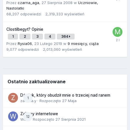
Przez
czarna_aga
,
27 Sierpnia 2008
w
Uczniowie,
Nastolatki
68,207
odpowiedzi
2,319,333
wyświetleń
Clostilbegyt? Opinie
1
2
3
4
364
Przez
Rysia06
,
23 Lutego 2019
w
9 miesięcy, ciąża
9,077
odpowiedzi
2,013,060
wyświetleń
Ostatnio zaktualizowane
Dźwięk, który obudził mnie o trzeciej nad ranem
1
zackr.a.y
· Rozpoczęto
27 Maja
Zakupy internetowe
12
Wula
· Rozpoczęto
27 Sierpnia 2021