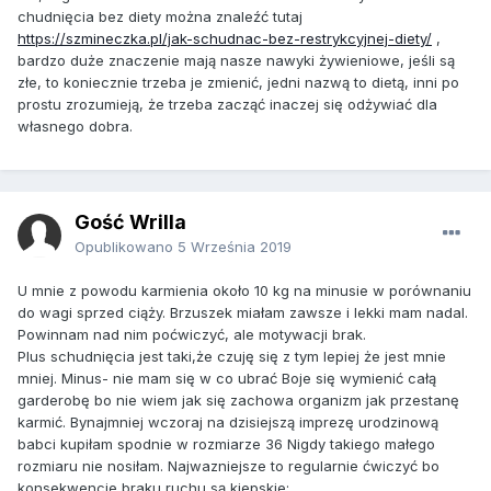
chudnięcia bez diety można znaleźć tutaj
https://szmineczka.pl/jak-schudnac-bez-restrykcyjnej-diety/
,
bardzo duże znaczenie mają nasze nawyki żywieniowe, jeśli są
złe, to koniecznie trzeba je zmienić, jedni nazwą to dietą, inni po
prostu zrozumieją, że trzeba zacząć inaczej się odżywiać dla
własnego dobra.
Gość Wrilla
Opublikowano
5 Września 2019
U mnie z powodu karmienia około 10 kg na minusie w porównaniu
do wagi sprzed ciąży. Brzuszek miałam zawsze i lekki mam nadal.
Powinnam nad nim poćwiczyć, ale motywacji brak.
Plus schudnięcia jest taki,że czuję się z tym lepiej że jest mnie
mniej. Minus- nie mam się w co ubrać Boje się wymienić całą
garderobę bo nie wiem jak się zachowa organizm jak przestanę
karmić. Bynajmniej wczoraj na dzisiejszą imprezę urodzinową
babci kupiłam spodnie w rozmiarze 36 Nigdy takiego małego
rozmiaru nie nosiłam. Najwazniejsze to regularnie ćwiczyć bo
konsekwencje braku ruchu są kiepskie: