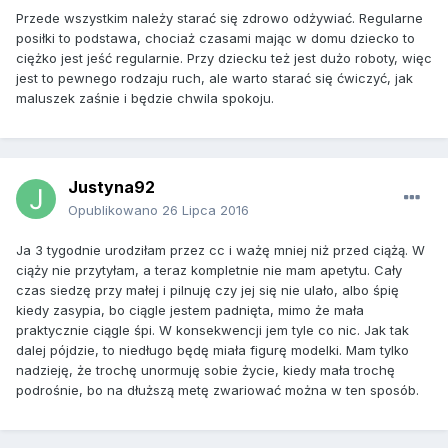
Przede wszystkim należy starać się zdrowo odżywiać. Regularne
posiłki to podstawa, chociaż czasami mając w domu dziecko to
ciężko jest jeść regularnie. Przy dziecku też jest dużo roboty, więc
jest to pewnego rodzaju ruch, ale warto starać się ćwiczyć, jak
maluszek zaśnie i będzie chwila spokoju.
Justyna92
Opublikowano
26 Lipca 2016
Ja 3 tygodnie urodziłam przez cc i ważę mniej niż przed ciążą. W
ciąży nie przytyłam, a teraz kompletnie nie mam apetytu. Cały
czas siedzę przy małej i pilnuję czy jej się nie ulało, albo śpię
kiedy zasypia, bo ciągle jestem padnięta, mimo że mała
praktycznie ciągle śpi. W konsekwencji jem tyle co nic. Jak tak
dalej pójdzie, to niedługo będę miała figurę modelki. Mam tylko
nadzieję, że trochę unormuję sobie życie, kiedy mała trochę
podrośnie, bo na dłuższą metę zwariować można w ten sposób.