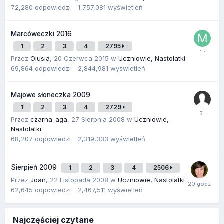
72,280
odpowiedzi
1,757,081
wyświetleń
Marcóweczki 2016
1
2
3
4
2795
Przez
Olusia
,
20 Czerwca 2015
w
Uczniowie, Nastolatki
69,864
odpowiedzi
2,844,981
wyświetleń
Majowe słoneczka 2009
1
2
3
4
2729
Przez
czarna_aga
,
27 Sierpnia 2008
w
Uczniowie,
Nastolatki
68,207
odpowiedzi
2,319,333
wyświetleń
Sierpień 2009
1
2
3
4
2506
Przez
Joan
,
22 Listopada 2008
w
Uczniowie, Nastolatki
62,645
odpowiedzi
2,467,511
wyświetleń
Najczęściej czytane