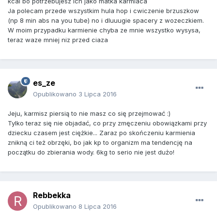
kcal bo potrzebujesz ich jako matka karmiaca
Ja polecam przede wszystkim hula hop i cwiczenie brzuszkow
(np 8 min abs na you tube) no i dluuugie spacery z wozeczkiem.
W moim przypadku karmienie chyba ze mnie wszystko wysysa,
teraz waze mniej niz przed ciaza
es_ze
Opublikowano
3 Lipca 2016
Jeju, karmisz piersią to nie masz co się przejmować :)
Tylko teraz się nie objadać, co przy zmęczeniu obowiązkami przy
dziecku czasem jest ciężkie... Zaraz po skończeniu karmienia
znikną ci też obrzęki, bo jak kp to organizm ma tendencję na
początku do zbierania wody. 6kg to serio nie jest dużo!
Rebbekka
Opublikowano
8 Lipca 2016