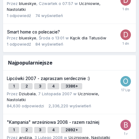
Przez
blueskye
,
Czwartek o 07:57
w
Uczniowie,
Nastolatki
1
odpowiedź
74
wyświetleń
Smart home co polecacie?
Przez
blueskye
,
Środa o 13:01
w
Kącik dla Tatusiów
1
odpowiedź
84
wyświetleń
Najpopularniejsze
Lipcówki 2007 - zapraszam serdecznie :)
1
2
3
4
3386
Przez
Dziubala
,
7 Listopada 2007
w
Uczniowie,
Nastolatki
84,630
odpowiedzi
2,336,220
wyświetleń
"Kampania" wrześniowa 2008 - razem raźniej
1
2
3
4
2892
Przez
andzia
,
3 Lutego 2008
w
Uczniowie, Nastolatki