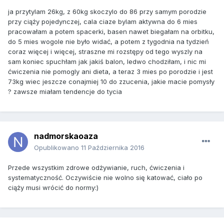
ja przytylam 26kg, z 60kg skoczylo do 86 przy samym porodzie
przy ciąży pojedynczej, cala ciaze bylam aktywna do 6 mies
pracowałam a potem spacerki, basen nawet biegałam na orbitku,
do 5 mies wogole nie było widać, a potem z tygodnia na tydzień
coraz więcej i więcej, straszne mi rozstępy od tego wyszly na
sam koniec spuchłam jak jakiś balon, ledwo chodziłam, i nic mi
ćwiczenia nie pomogly ani dieta, a teraz 3 mies po porodzie i jest
73kg wiec jeszcze conajmiej 10 do zzucenia, jakie macie pomysły
? zawsze miałam tendencje do tycia
nadmorskaoaza
Opublikowano
11 Października 2016
Przede wszystkim zdrowe odżywianie, ruch, ćwiczenia i
systematyczność. Oczywiście nie wolno się katować, ciało po
ciąży musi wrócić do normy:)