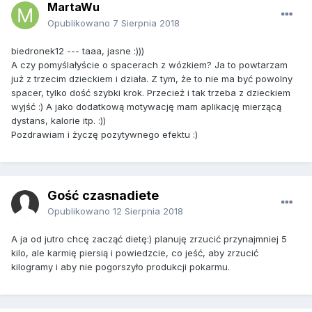
MartaWu
Opublikowano
7 Sierpnia 2018
biedronek12 --- taaa, jasne :)))
A czy pomyślałyście o spacerach z wózkiem? Ja to powtarzam
już z trzecim dzieckiem i działa. Z tym, że to nie ma być powolny
spacer, tylko dość szybki krok. Przecież i tak trzeba z dzieckiem
wyjść :) A jako dodatkową motywację mam aplikację mierzącą
dystans, kalorie itp. :))
Pozdrawiam i życzę pozytywnego efektu :)
Gość czasnadiete
Opublikowano
12 Sierpnia 2018
A ja od jutro chcę zacząć dietę:) planuję zrzucić przynajmniej 5
kilo, ale karmię piersią i powiedzcie, co jeść, aby zrzucić
kilogramy i aby nie pogorszyło produkcji pokarmu.