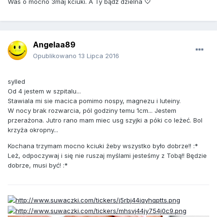
Was o mocno 3maj kciuki. A Ty bądź dzielna ♡
Angelaa89
Opublikowano
13 Lipca 2016
sylled
Od 4 jestem w szpitalu...
Stawiala mi sie macica pomimo nospy, magnezu i luteiny.
W nocy brak rozwarcia, pól godziny temu 1cm... Jestem
przerażona. Jutro rano mam miec usg szyjki a póki co leżeć. Bol
krzyża okropny...
Kochana trzymam mocno kciuki żeby wszystko było dobrze!! :*
Leż, odpoczywaj i się nie ruszaj myślami jesteśmy z Tobą!! Będzie
dobrze, musi być! :*