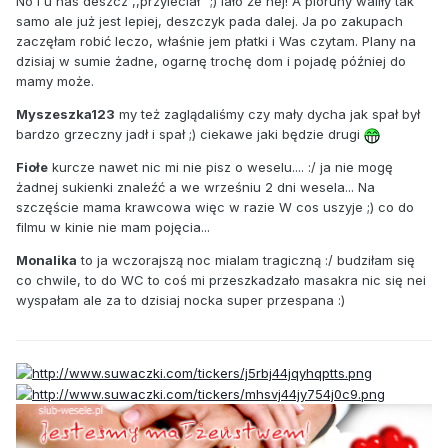
No i u nas deszcz ,,przyleciał" ;) lało że hej! A pioruny waliły tak
samo ale już jest lepiej, deszczyk pada dalej. Ja po zakupach
zaczęłam robić leczo, właśnie jem płatki i Was czytam. Plany na
dzisiaj w sumie żadne, ogarnę trochę dom i pojadę później do
mamy może.
Myszeszka123
my też zaglądaliśmy czy mały dycha jak spał był
bardzo grzeczny jadł i spał ;) ciekawe jaki będzie drugi
Fiołe
kurcze nawet nic mi nie pisz o weselu.... :/ ja nie mogę
żadnej sukienki znaleźć a we wrześniu 2 dni wesela... Na
szczęście mama krawcowa więc w razie W cos uszyje ;) co do
filmu w kinie nie mam pojęcia...
Monalika
to ja wczorajszą noc mialam tragiczną :/ budziłam się
co chwile, to do WC to coś mi przeszkadzało masakra nic się nei
wyspałam ale za to dzisiaj nocka super przespana :)