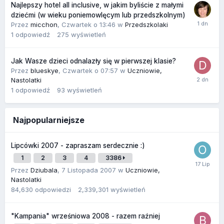
Najlepszy hotel all inclusive, w jakim byliście z małymi
dziećmi (w wieku poniemowlęcym lub przedszkolnym)
Przez
micchon
,
Czwartek o 13:46
w
Przedszkolaki
1
odpowiedź
275
wyświetleń
Jak Wasze dzieci odnalazły się w pierwszej klasie?
Przez
blueskye
,
Czwartek o 07:57
w
Uczniowie,
Nastolatki
1
odpowiedź
93
wyświetleń
Najpopularniejsze
Lipcówki 2007 - zapraszam serdecznie :)
1
2
3
4
3386
Przez
Dziubala
,
7 Listopada 2007
w
Uczniowie,
Nastolatki
84,630
odpowiedzi
2,339,301
wyświetleń
"Kampania" wrześniowa 2008 - razem raźniej