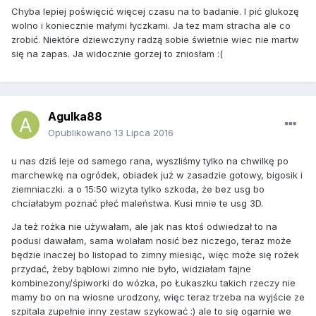
Chyba lepiej poświęcić więcej czasu na to badanie. I pić glukozę
wolno i koniecznie małymi łyczkami. Ja tez mam stracha ale co
zrobić. Niektóre dziewczyny radzą sobie świetnie wiec nie martw
się na zapas. Ja widocznie gorzej to zniosłam :(
Agulka88
Opublikowano
13 Lipca 2016
u nas dziś leje od samego rana, wyszliśmy tylko na chwilkę po
marchewkę na ogródek, obiadek już w zasadzie gotowy, bigosik i
ziemniaczki. a o 15:50 wizyta tylko szkoda, że bez usg bo
chciałabym poznać płeć maleństwa. Kusi mnie te usg 3D.
Ja też rożka nie używałam, ale jak nas ktoś odwiedzał to na
podusi dawałam, sama wolałam nosić bez niczego, teraz może
będzie inaczej bo listopad to zimny miesiąc, więc może się rożek
przydać, żeby bąblowi zimno nie było, widziałam fajne
kombinezony/śpiworki do wózka, po Łukaszku takich rzeczy nie
mamy bo on na wiosne urodzony, więc teraz trzeba na wyjście ze
szpitala zupełnie inny zestaw szykować :) ale to się ogarnie we