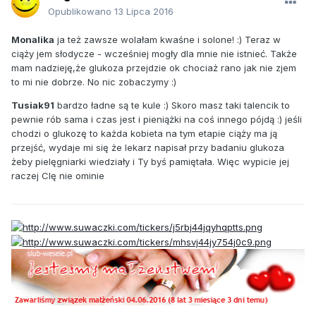
Opublikowano
13 Lipca 2016
Monalika
ja też zawsze wolałam kwaśne i solone! :) Teraz w
ciąży jem słodycze - wcześniej mogły dla mnie nie istnieć. Także
mam nadzieję,że glukoza przejdzie ok chociaż rano jak nie zjem
to mi nie dobrze. No nic zobaczymy :)
Tusiak91
bardzo ładne są te kule :) Skoro masz taki talencik to
pewnie rób sama i czas jest i pieniążki na coś innego pójdą :) jeśli
chodzi o glukozę to każda kobieta na tym etapie ciąży ma ją
przejść, wydaje mi się że lekarz napisał przy badaniu glukoza
żeby pielęgniarki wiedziały i Ty byś pamiętała. Więc wypicie jej
raczej CIę nie ominie