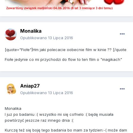
Monalika
Opublikowano
13 Lipca 2016
[quote="Fiołe"]Hm jaki polecacie oobecnie film w kinie ?? [/quote
Fiołe jedynie co mi przychodzi do flow to ten film o "magikach"
Aniap27
Opublikowano
13 Lipca 2016
Monalika
I juz po badaniu :( wszystko mi się cofnelo :( będę musiała
powtórzyć jeszcze raz innego dnia :(
Kurczę też się boję tego badania bo mam za tydzien:-( może dam