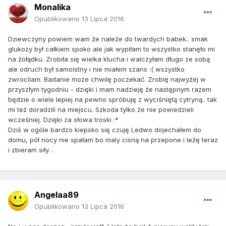
Monalika
Opublikowano
13 Lipca 2016
Dziewczyny powiem wam że należe do twardych babek.. smak
glukozy był całkiem spoko ale jak wypiłam to wszystko stanęło mi
na żołądku. Zrobiła się wielka klucha i walczyłam długo ze sobą
ale odruch był samoistny i nie miałem szans :( wszystko
zwrocilam. Badanie moze chwilę poczekać. Zrobię najwyżej w
przyszłym tygodniu - dzięki i mam nadzieję że następnym razem
będzie o wiele lepiej na pewno spróbuję z wyciśniętą cytryną.. tak
mi też doradzili na miejscu. Szkoda tylko że nie powiedzieli
wcześniej. Dzięki za słowa troski :*
Dziś w ogóle bardzo kiepsko się czuję Ledwo dojechałem do
domu, pół nocy nie spałam bo maly cisną na przepone i leżę teraz
i zbieram siły. .
Angelaa89
Opublikowano
13 Lipca 2016