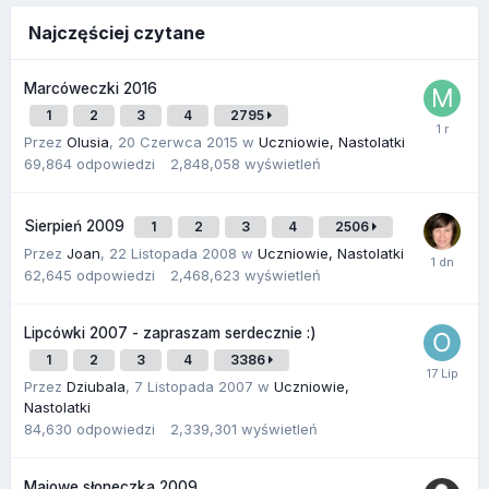
Najczęściej czytane
Marcóweczki 2016
1
2
3
4
2795
Przez
Olusia
,
20 Czerwca 2015
w
Uczniowie, Nastolatki
69,864
odpowiedzi
2,848,058
wyświetleń
Sierpień 2009
1
2
3
4
2506
Przez
Joan
,
22 Listopada 2008
w
Uczniowie, Nastolatki
62,645
odpowiedzi
2,468,623
wyświetleń
Lipcówki 2007 - zapraszam serdecznie :)
1
2
3
4
3386
Przez
Dziubala
,
7 Listopada 2007
w
Uczniowie,
Nastolatki
84,630
odpowiedzi
2,339,301
wyświetleń
Majowe słoneczka 2009