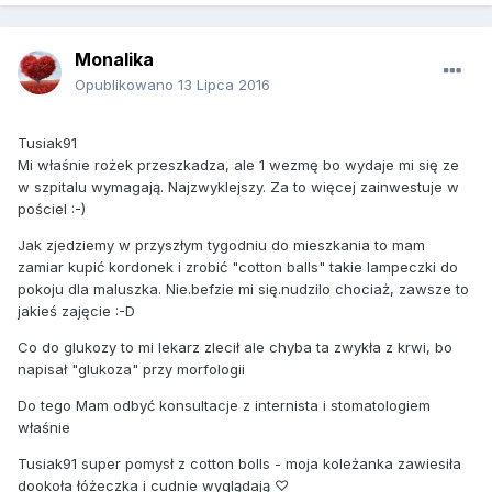
Monalika
Opublikowano
13 Lipca 2016
Tusiak91
Mi właśnie rożek przeszkadza, ale 1 wezmę bo wydaje mi się ze
w szpitalu wymagają. Najzwyklejszy. Za to więcej zainwestuje w
pościel :-)
Jak zjedziemy w przyszłym tygodniu do mieszkania to mam
zamiar kupić kordonek i zrobić "cotton balls" takie lampeczki do
pokoju dla maluszka. Nie.befzie mi się.nudzilo chociaż, zawsze to
jakieś zajęcie :-D
Co do glukozy to mi lekarz zlecił ale chyba ta zwykła z krwi, bo
napisał "glukoza" przy morfologii
Do tego Mam odbyć konsultacje z internista i stomatologiem
właśnie
Tusiak91 super pomysł z cotton bolls - moja koleżanka zawiesiła
dookoła łóżeczka i cudnie wyglądają ♡