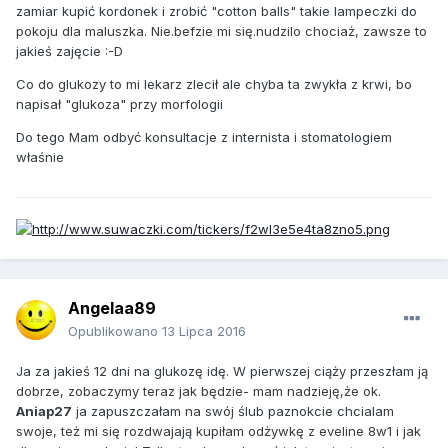
zamiar kupić kordonek i zrobić "cotton balls" takie lampeczki do
pokoju dla maluszka. Nie.befzie mi się.nudzilo chociaż, zawsze to
jakieś zajęcie :-D
Co do glukozy to mi lekarz zlecił ale chyba ta zwykła z krwi, bo
napisał "glukoza" przy morfologii
Do tego Mam odbyć konsultacje z internista i stomatologiem
właśnie
Angelaa89
Opublikowano
13 Lipca 2016
Ja za jakieś 12 dni na glukozę idę. W pierwszej ciąży przeszłam ją
dobrze, zobaczymy teraz jak będzie- mam nadzieję,że ok.
Aniap27
ja zapuszczałam na swój ślub paznokcie chcialam
swoje, też mi się rozdwajają kupiłam odżywkę z eveline 8w1 i jak