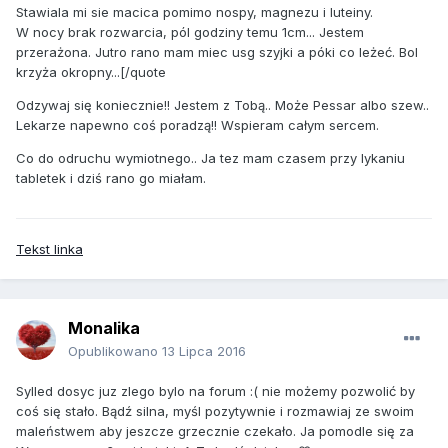
Stawiala mi sie macica pomimo nospy, magnezu i luteiny.
W nocy brak rozwarcia, pól godziny temu 1cm... Jestem
przerażona. Jutro rano mam miec usg szyjki a póki co leżeć. Bol
krzyża okropny...[/quote
Odzywaj się koniecznie!! Jestem z Tobą.. Może Pessar albo szew..
Lekarze napewno coś poradzą!! Wspieram całym sercem.
Co do odruchu wymiotnego.. Ja tez mam czasem przy lykaniu
tabletek i dziś rano go miałam.
Tekst linka
Monalika
Opublikowano
13 Lipca 2016
Sylled dosyc juz zlego bylo na forum :( nie możemy pozwolić by
coś się stało. Bądź silna, myśl pozytywnie i rozmawiaj ze swoim
maleństwem aby jeszcze grzecznie czekało. Ja pomodle się za