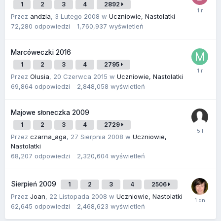
1
2
3
4
2892
Przez
andzia
,
3 Lutego 2008
w
Uczniowie, Nastolatki
72,280
odpowiedzi
1,760,937
wyświetleń
Marcóweczki 2016
1
2
3
4
2795
Przez
Olusia
,
20 Czerwca 2015
w
Uczniowie, Nastolatki
69,864
odpowiedzi
2,848,058
wyświetleń
Majowe słoneczka 2009
1
2
3
4
2729
Przez
czarna_aga
,
27 Sierpnia 2008
w
Uczniowie,
Nastolatki
68,207
odpowiedzi
2,320,604
wyświetleń
Sierpień 2009
1
2
3
4
2506
Przez
Joan
,
22 Listopada 2008
w
Uczniowie, Nastolatki
62,645
odpowiedzi
2,468,623
wyświetleń