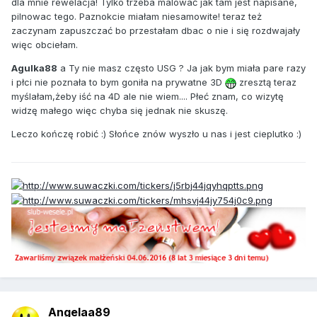
dla mnie rewelacja! Tylko trzeba malować jak tam jest napisane,
pilnowac tego. Paznokcie miałam niesamowite! teraz też
zaczynam zapuszczać bo przestałam dbac o nie i się rozdwajały
więc obciełam.
Agulka88
a Ty nie masz często USG ? Ja jak bym miała pare razy
i płci nie poznała to bym goniła na prywatne 3D
zresztą teraz
myślałam,żeby iść na 4D ale nie wiem.... Płeć znam, co wizytę
widzę małego więc chyba się jednak nie skuszę.
Leczo kończę robić :) Słońce znów wyszło u nas i jest cieplutko :)
Angelaa89