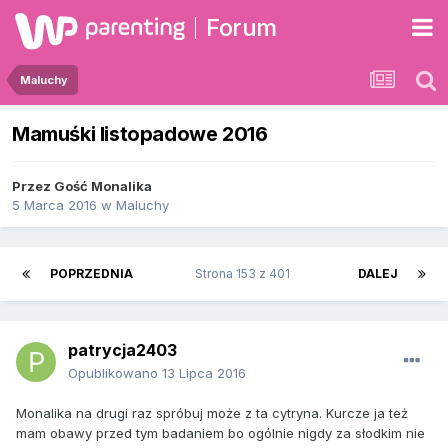
Forum
Maluchy
Mamuśki listopadowe 2016
Przez Gość Monalika
5 Marca 2016
w
Maluchy
POPRZEDNIA
Strona 153 z 401
DALEJ
patrycja2403
Opublikowano
13 Lipca 2016
Monalika na drugi raz spróbuj może z ta cytryna. Kurcze ja też
mam obawy przed tym badaniem bo ogólnie nigdy za słodkim nie