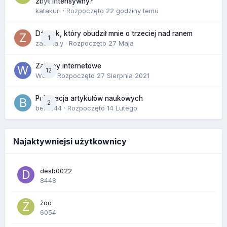
0
zbyt intensywny?
katakuri
· Rozpoczęto
22 godziny temu
Dźwięk, który obudził mnie o trzeciej nad ranem
1
zackr.a.y
· Rozpoczęto
27 Maja
Zakupy internetowe
12
Wula
· Rozpoczęto
27 Sierpnia 2021
Publikacja artykułów naukowych
2
berus44
· Rozpoczęto
14 Lutego
Najaktywniejsi użytkownicy
desb0022
8448
żoo
6054