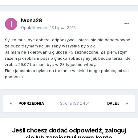
Iwona28
Opublikowano
13 Lipca 2016
Sylled musi byc dobrze, odpoczywaj i staraj sie nie denerwować
za duzo trzymam kciuki zeby wszystko bylo ok.
Ja mam na skierowaniu glukoza 75 zaznaczone. Za pierwszym
razem jak robilam poszlo gładko zobaczymy jak bedzie teraz, ide
zrobic 29.07 bo mam byc w 23 tygodniu wtedy.
Fiole ja ostatnio bylam na tarzanie w kinie i moge polecic, mi sie
podobal:)
POPRZEDNIA
Strona 153 z 401
DALEJ
Jeśli chcesz dodać odpowiedź, zaloguj
się lub zarejestruj nowe konto