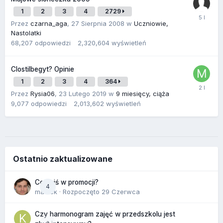
1
2
3
4
2729
Przez
czarna_aga
,
27 Sierpnia 2008
w
Uczniowie,
Nastolatki
68,207
odpowiedzi
2,320,604
wyświetleń
Clostilbegyt? Opinie
1
2
3
4
364
Przez
Rysia06
,
23 Lutego 2019
w
9 miesięcy, ciąża
9,077
odpowiedzi
2,013,602
wyświetleń
Ostatnio zaktualizowane
Co dziś w promocji?
4
maciek
· Rozpoczęto
29 Czerwca
Czy harmonogram zajęć w przedszkolu jest