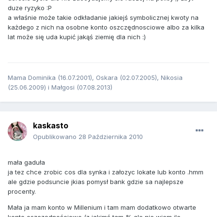
duze ryzyko :P
a właśnie może takie odkładanie jakiejś symbolicznej kwoty na
każdego z nich na osobne konto oszczędnosciowe albo za kilka
lat może się uda kupić jakąś ziemię dla nich :)
Mama Dominika (16.07.2001), Oskara (02.07.2005), Nikosia
(25.06.2009) i Małgosi (07.08.2013)
kaskasto
Opublikowano
28 Października 2010
mała gaduła
ja tez chce zrobic cos dla synka i załozyc lokate lub konto .hmm
ale gdzie podsuncie jkias pomysł bank gdzie sa najlepsze
procenty.
Mała ja mam konto w Millenium i tam mam dodatkowo otwarte
konto oszczędnościowe (z jakimś tam % ale nie wiem ile