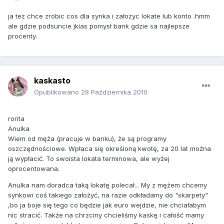
ja tez chce zrobic cos dla synka i załozyc lokate lub konto .hmm
ale gdzie podsuncie jkias pomysł bank gdzie sa najlepsze
procenty.
kaskasto
Opublikowano
28 Października 2010
rorita
Anulka
Wiem od męża (pracuje w banku), że są programy
oszczędnościowe. Wpłaca się określoną kwotę, za 20 lat można
ją wypłacić. To swoista lokata terminowa, ale wyżej
oprocentowana.
Anulka nam doradca taką lokatę polecał... My z mężem chcemy
synkowi coś takiego założyć, na razie odkładamy do "skarpety"
,bo ja boje się tego co będzie jak euro wejdzie, nie chciałabym
nic stracić. Także na chrzciny chcieliśmy kaskę i całość mamy