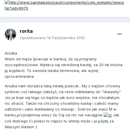
rorita
Opublikowano
14 Października 2010
Anulka
Wiem od męża (pracuje w banku), że są programy
oszczędnościowe. Wpłaca się określoną kwotę, za 20 lat można
ją wypłacić. To swoista lokata terminowa, ale wyżej
oprocentowana.
Anulka nam doradca taką lokatę polecał... My z mężem chcemy
synkowi coś takiego założyć, na razie odkładamy do "skarpety"
,bo ja boje się tego co będzie jak euro wejdzie, nie chciałabym
nic stracić. Także na chrzciny chcieliśmy kaskę i całość mamy
odłożone i sami dokładamy co miesiąc . Dobrze jak masz M w
banku,przynajmniej wiesz że Cię na nic nie naciągnie
Jak
coś dobrego Ci poleci to napisz tu wtedy może i ja pójdę za
Waszym śladem :)