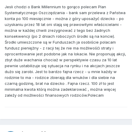
Jesli chodzi o Bank Millennium to gorąco polecam Plan
Systematycznego Oszczędzania - bank sam przelewa z Państwa
konta po 100 miesięcznie - można z góry uposażyć dziecko - po
uzyskaniu przez 18 lat oni stają się prawowitymi właścicielami -
można w każdej chwili zrezygnować z tego bez żadnych
konsekwencji (po 2 dniach roboczych środki są na koncie).
Środki umieszczone są w Funduszach ja osobiście polacam
fundusz pieniężny - z racji tej że nie ma możliwośći straty i
oprocentowanie jest podobne jak na lokacie. Nie proponuję akcji,
zbyt duże wachania chociaż w perspektywie czasu za 10 lat
pewnie ustabilizuje się sytuacja na rynku i na akcjach jeszcze
dużo się zarobi. Jest to bardzo fajna rzecz - u mnie każdy w
rodzinie to ma - rodzice zbierają dla wnuków i dla siebie na
czarną godzinę, brat na dziecko . Fajna rzecz. 100 zł to jest
minimalna kwota którą można zadeklarować , można więcej
zależy od możliwości finansowych rodziców.Polecam