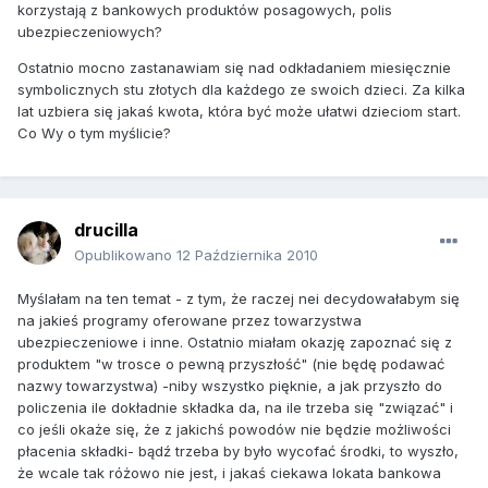
korzystają z bankowych produktów posagowych, polis
ubezpieczeniowych?
Ostatnio mocno zastanawiam się nad odkładaniem miesięcznie
symbolicznych stu złotych dla każdego ze swoich dzieci. Za kilka
lat uzbiera się jakaś kwota, która być może ułatwi dzieciom start.
Co Wy o tym myślicie?
drucilla
Opublikowano
12 Października 2010
Myślałam na ten temat - z tym, że raczej nei decydowałabym się
na jakieś programy oferowane przez towarzystwa
ubezpieczeniowe i inne. Ostatnio miałam okazję zapoznać się z
produktem "w trosce o pewną przyszłość" (nie będę podawać
nazwy towarzystwa) -niby wszystko pięknie, a jak przyszło do
policzenia ile dokładnie składka da, na ile trzeba się "związać" i
co jeśli okaże się, że z jakichś powodów nie będzie możliwości
płacenia składki- bądź trzeba by było wycofać środki, to wyszło,
że wcale tak różowo nie jest, i jakaś ciekawa lokata bankowa