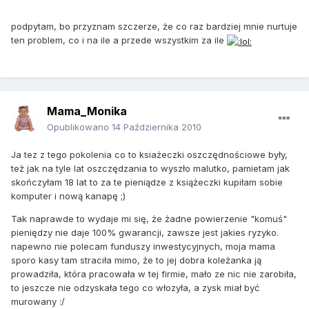
podpytam, bo przyznam szczerze, że co raz bardziej mnie nurtuje
ten problem, co i na ile a przede wszystkim za ile
Mama_Monika
Opublikowano
14 Października 2010
Ja tez z tego pokolenia co to ksiażeczki oszczędnościowe były,
też jak na tyle lat oszczędzania to wyszło malutko, pamietam jak
skończyłam 18 lat to za te pieniądze z książeczki kupiłam sobie
komputer i nową kanapę ;)
Tak naprawde to wydaje mi się, że żadne powierzenie "komuś"
pieniędzy nie daje 100% gwarancji, zawsze jest jakies ryzyko.
napewno nie polecam funduszy inwestycyjnych, moja mama
sporo kasy tam straciła mimo, że to jej dobra koleżanka ją
prowadziła, która pracowała w tej firmie, mało ze nic nie zarobiła,
to jeszcze nie odzyskała tego co włozyła, a zysk miał być
murowany :/