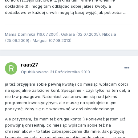
dokładnie ;)) i mogę tam odkłądac sobie jakies kwoty, a
dodatkowo w każdej chwili mogę tą kasę wyjąć jak potrzeba ...
Mama Dominika (16.07.2001), Oskara (02.07.2005), Nikosia
(25.06.2009) i Małgosi (07.08.2013)
raas27
Opublikowano
31 Października 2010
ja też przyjęłam sobie pewną kwotę i co miesiąc wpłacam córci
na specjalnie założone kont. Specjalnie - czyli tylko na ten cel, a
nie tzw posagowe. Natomiast zastanawiam się nad jakimś
programem inwestycyjnym, ale muszę na spokojnie o tym
poczytać, żeby się nie wpakować w coś nieopłacalnego.
Ale przyznam, że mam też drugie konto :) Ponieważ jestem już
podwójną chrzestną, co miesiąc wpłacam sobie też na
chrześniaków - to takie zabezpieczenie dla mnie. Jak przyjdą
komunie, wesela, nie wiadomo w jakiej będę sytuacji - zawsze