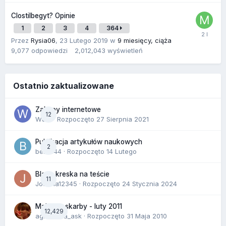
Clostilbegyt? Opinie
1
2
3
4
364
Przez
Rysia06
,
23 Lutego 2019
w
9 miesięcy, ciąża
9,077
odpowiedzi
2,012,043
wyświetleń
Ostatnio zaktualizowane
Zakupy internetowe
12
Wula
· Rozpoczęto
27 Sierpnia 2021
Publikacja artykułów naukowych
2
berus44
· Rozpoczęto
14 Lutego
Blada kreska na teście
11
Joanna12345
· Rozpoczęto
24 Stycznia 2024
Malutkie skarby - luty 2011
12,429
agnieszka_ask
· Rozpoczęto
31 Maja 2010