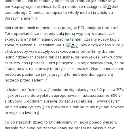
odłożone i sami dokładamy co miesiąc . Dobrze jak masz M w
banku,przynajmniej wiesz że Cię na nic nie naciągnie
Jak
coś dobrego Ci poleci to napisz tu wtedy może i ja pójdę za
Waszym śladem :)
Moi rodzice mieli na mnie jakąś polisę w PZU ,mojego brata też.
Tata opowiadał ,że niekiedy całą jedną wypłatę wpłacali. Jak
skończyłam 18 lat miałam dostać na tamten czas tyle ,aby kupić
sobie mieszkanie. Dostałam 600zl
Było o tym głośno w tv ,2
chyba osoby wywalczyły odszkodowania od tej firmy ,bo nie
jedno "dziecko" zostało tak oszukane, że niby jakieś bankructwo
mieli czy coś i potracili ludzi pieniądze. Ja się odwoływałam, że na
studia nawet nie starczy to przysłali mi jeszcze 2tys ale musiałam
podpisać papier, że jak je przyjmę to nie będę domagała się
niczego przed sądem :/
ja byłam też "szczęśliwą" posiadaczką takowych aż 2 polis w PZU
... jak przyszło do wypłaty zaproponowali maaaaaaaaarne 800 zł
z obydwu ... oddałam sprawę do sądu i udało się ;) wywalczyłąm
od nich kilka tysięcy ;) co prawda nie tyle ile miało być ale zawsze
to większa kwota ;)
co do naszych dzieci to chcielibyśmy im jakoś pomóc wejść w
dorosłe życie ale nie zdecydujemy sie raczej na polisy ;) zbyt