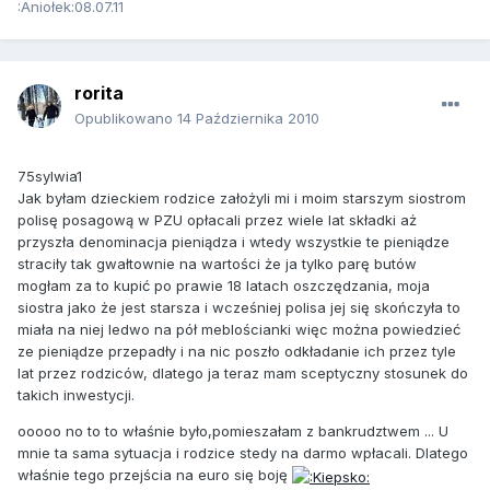
:Aniołek:08.07.11
rorita
Opublikowano
14 Października 2010
75sylwia1
Jak byłam dzieckiem rodzice założyli mi i moim starszym siostrom
polisę posagową w PZU opłacali przez wiele lat składki aż
przyszła denominacja pieniądza i wtedy wszystkie te pieniądze
straciły tak gwałtownie na wartości że ja tylko parę butów
mogłam za to kupić po prawie 18 latach oszczędzania, moja
siostra jako że jest starsza i wcześniej polisa jej się skończyła to
miała na niej ledwo na pół meblościanki więc można powiedzieć
ze pieniądze przepadły i na nic poszło odkładanie ich przez tyle
lat przez rodziców, dlatego ja teraz mam sceptyczny stosunek do
takich inwestycji.
ooooo no to to właśnie było,pomieszałam z bankrudztwem ... U
mnie ta sama sytuacja i rodzice stedy na darmo wpłacali. Dlatego
właśnie tego przejścia na euro się boję