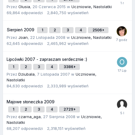
Przez
Olusia
,
20 Czerwca 2015
w
Uczniowie, Nastolatki
69,864
odpowiedzi
2,840,750
wyświetleń
Sierpień 2009
1
2
3
4
2506
Przez
Joan
,
22 Listopada 2008
w
Uczniowie, Nastolatki
62,645
odpowiedzi
2,465,962
wyświetleń
Lipcówki 2007 - zapraszam serdecznie :)
1
2
3
4
3386
Przez
Dziubala
,
7 Listopada 2007
w
Uczniowie,
Nastolatki
84,630
odpowiedzi
2,333,989
wyświetleń
Majowe słoneczka 2009
1
2
3
4
2729
Przez
czarna_aga
,
27 Sierpnia 2008
w
Uczniowie,
Nastolatki
68,207
odpowiedzi
2,318,151
wyświetleń