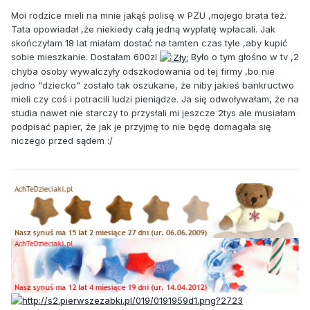
Moi rodzice mieli na mnie jakąś polisę w PZU ,mojego brata też.
Tata opowiadał ,że niekiedy całą jedną wypłatę wpłacali. Jak
skończyłam 18 lat miałam dostać na tamten czas tyle ,aby kupić
sobie mieszkanie. Dostałam 600zl
Było o tym głośno w tv ,2
chyba osoby wywalczyły odszkodowania od tej firmy ,bo nie
jedno "dziecko" zostało tak oszukane, że niby jakieś bankructwo
mieli czy coś i potracili ludzi pieniądze. Ja się odwoływałam, że na
studia nawet nie starczy to przysłali mi jeszcze 2tys ale musiałam
podpisać papier, że jak je przyjmę to nie będę domagała się
niczego przed sądem :/