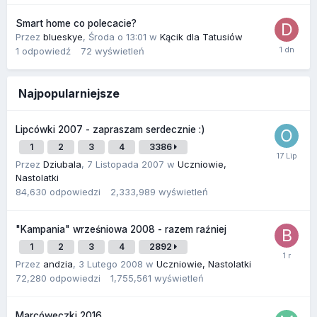
Smart home co polecacie?
Przez
blueskye
,
Środa o 13:01
w
Kącik dla Tatusiów
1
odpowiedź
72
wyświetleń
Najpopularniejsze
Lipcówki 2007 - zapraszam serdecznie :)
1
2
3
4
3386
Przez
Dziubala
,
7 Listopada 2007
w
Uczniowie,
Nastolatki
84,630
odpowiedzi
2,333,989
wyświetleń
"Kampania" wrześniowa 2008 - razem raźniej
1
2
3
4
2892
Przez
andzia
,
3 Lutego 2008
w
Uczniowie, Nastolatki
72,280
odpowiedzi
1,755,561
wyświetleń
Marcóweczki 2016