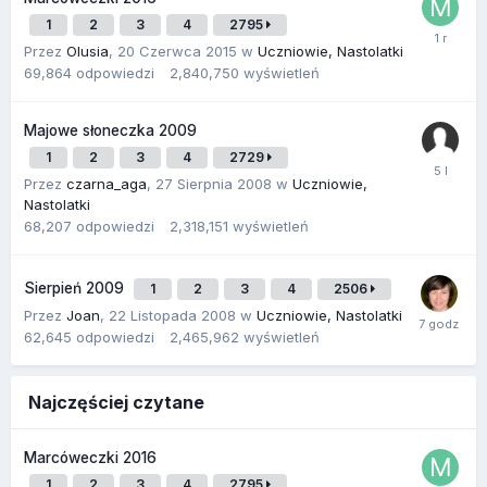
1
2
3
4
2795
Przez
Olusia
,
20 Czerwca 2015
w
Uczniowie, Nastolatki
69,864
odpowiedzi
2,840,750
wyświetleń
Majowe słoneczka 2009
1
2
3
4
2729
Przez
czarna_aga
,
27 Sierpnia 2008
w
Uczniowie,
Nastolatki
68,207
odpowiedzi
2,318,151
wyświetleń
Sierpień 2009
1
2
3
4
2506
Przez
Joan
,
22 Listopada 2008
w
Uczniowie, Nastolatki
62,645
odpowiedzi
2,465,962
wyświetleń
Najczęściej czytane
Marcóweczki 2016
1
2
3
4
2795