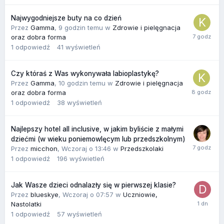
Najwygodniejsze buty na co dzień
Przez
Gamma
,
9 godzin temu
w
Zdrowie i pielęgnacja
oraz dobra forma
1
odpowiedź
41
wyświetleń
Czy któraś z Was wykonywała labioplastykę?
Przez
Gamma
,
10 godzin temu
w
Zdrowie i pielęgnacja
oraz dobra forma
1
odpowiedź
38
wyświetleń
Najlepszy hotel all inclusive, w jakim byliście z małymi
dziećmi (w wieku poniemowlęcym lub przedszkolnym)
Przez
micchon
,
Wczoraj o 13:46
w
Przedszkolaki
1
odpowiedź
196
wyświetleń
Jak Wasze dzieci odnalazły się w pierwszej klasie?
Przez
blueskye
,
Wczoraj o 07:57
w
Uczniowie,
Nastolatki
1
odpowiedź
57
wyświetleń