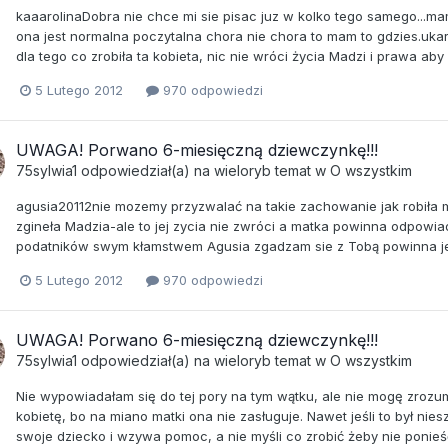
kaaarolinaDobra nie chce mi sie pisac juz w kolko tego samego...mam
ona jest normalna poczytalna chora nie chora to mam to gdzies.uka
dla tego co zrobiła ta kobieta, nic nie wróci życia Madzi i prawa ab
5 Lutego 2012
970 odpowiedzi
UWAGA! Porwano 6-miesięczną dziewczynkę!!!
75sylwia1
odpowiedział(a) na
wieloryb
temat w
O wszystkim
agusia20112nie mozemy przyzwalać na takie zachowanie jak robiła m
zgineła Madzia-ale to jej zycia nie zwróci a matka powinna odpowia
podatników swym kłamstwem Agusia zgadzam sie z Tobą powinna jeszc
5 Lutego 2012
970 odpowiedzi
UWAGA! Porwano 6-miesięczną dziewczynkę!!!
75sylwia1
odpowiedział(a) na
wieloryb
temat w
O wszystkim
Nie wypowiadałam się do tej pory na tym wątku, ale nie mogę zrozu
kobietę, bo na miano matki ona nie zasługuje. Nawet jeśli to był n
swoje dziecko i wzywa pomoc, a nie myśli co zrobić żeby nie ponieś