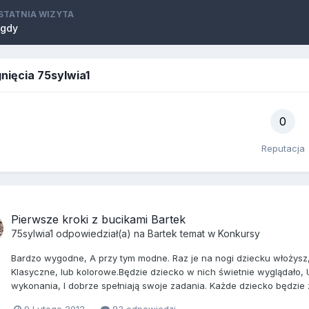
STATNIA WIZYTA
igdy
nięcia 75sylwia1
0
Reputacja
Pierwsze kroki z bucikami Bartek
75sylwia1
odpowiedział(a) na
Bartek
temat w
Konkursy
Bardzo wygodne, A przy tym modne. Raz je na nogi dziecku włożysz, 
Klasyczne, lub kolorowe.Będzie dziecko w nich świetnie wyglądało, 
wykonania, I dobrze spełniają swoje zadania. Każde dziecko będzie 
9 Lutego 2012
83 odpowiedzi