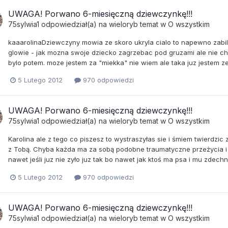
UWAGA! Porwano 6-miesięczną dziewczynkę!!!
75sylwia1
odpowiedział(a) na
wieloryb
temat w
O wszystkim
kaaarolinaDziewczyny mowia ze skoro ukryla cialo to napewno zabila..
glowie - jak mozna swoje dziecko zagrzebac pod gruzami ale nie ch
bylo potem. moze jestem za "miekka" nie wiem ale taka juz jestem ze
5 Lutego 2012
970 odpowiedzi
UWAGA! Porwano 6-miesięczną dziewczynkę!!!
75sylwia1
odpowiedział(a) na
wieloryb
temat w
O wszystkim
Karolina ale z tego co piszesz to wystraszyłas sie i śmiem twierdzic 
z Tobą. Chyba każda ma za sobą podobne traumatyczne przeżycia i 
nawet jeśli juz nie zyło juz tak bo nawet jak ktoś ma psa i mu zdech
5 Lutego 2012
970 odpowiedzi
UWAGA! Porwano 6-miesięczną dziewczynkę!!!
75sylwia1
odpowiedział(a) na
wieloryb
temat w
O wszystkim