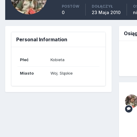
POSTÓW
DOŁĄCZYŁ
O
0
23 Maja 2010
n
Osiąg
Personal Information
Płeć
Kobieta
Miasto
Woj. Sląskie