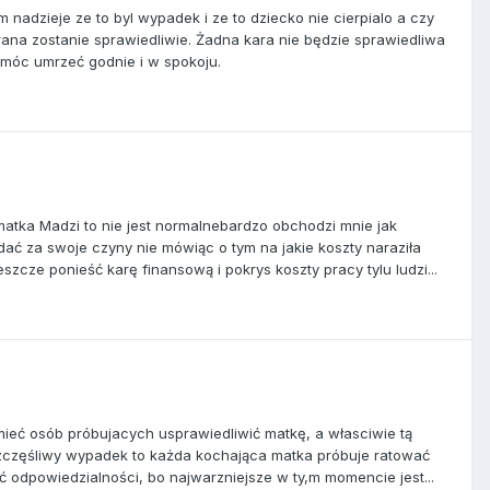
 nadzieje ze to byl wypadek i ze to dziecko nie cierpialo a czy
rana zostanie sprawiedliwie. Żadna kara nie będzie sprawiedliwa
y móc umrzeć godnie i w spokoju.
atka Madzi to nie jest normalnebardzo obchodzi mnie jak
dać za swoje czyny nie mówiąc o tym na jakie koszty naraziła
ze ponieść karę finansową i pokrys koszty pracy tylu ludzi...
mieć osób próbujacych usprawiedliwić matkę, a własciwie tą
ieszczęśliwy wypadek to każda kochająca matka próbuje ratować
ć odpowiedzialności, bo najwarzniejsze w ty,m momencie jest...