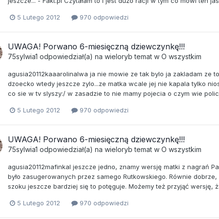
jeszcze... - Fakt.pl Czytałam to i jest dużo racji w tym co mówi ten ja
5 Lutego 2012
970 odpowiedzi
UWAGA! Porwano 6-miesięczną dziewczynkę!!!
75sylwia1
odpowiedział(a) na
wieloryb
temat w
O wszystkim
agusia20112kaaarolinaIwa ja nie mowie ze tak bylo ja zakladam ze to 
dzoecko wtedy jeszcze zylo...ze matka wcale jej nie kapala tylko nio
co sie w tv slyszy:/ w zasadzie to nie mamy pojecia o czym wie policj
5 Lutego 2012
970 odpowiedzi
UWAGA! Porwano 6-miesięczną dziewczynkę!!!
75sylwia1
odpowiedział(a) na
wieloryb
temat w
O wszystkim
agusia20112mafinkaI jeszcze jedno, znamy wersję matki z nagrań Pan
było zasugerowanych przez samego Rutkowskiego. Równie dobrze, 
szoku jeszcze bardziej się to potęguje. Możemy też przyjąć wersję, 
5 Lutego 2012
970 odpowiedzi