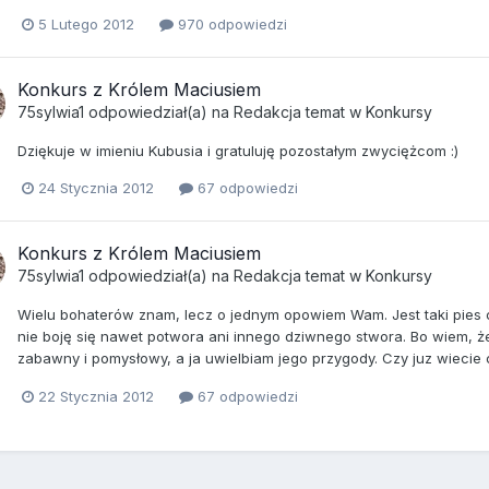
5 Lutego 2012
970 odpowiedzi
Konkurs z Królem Maciusiem
75sylwia1
odpowiedział(a) na
Redakcja
temat w
Konkursy
Dziękuje w imieniu Kubusia i gratuluję pozostałym zwyciężcom :)
24 Stycznia 2012
67 odpowiedzi
Konkurs z Królem Maciusiem
75sylwia1
odpowiedział(a) na
Redakcja
temat w
Konkursy
Wielu bohaterów znam, lecz o jednym opowiem Wam. Jest taki pies c
nie boję się nawet potwora ani innego dziwnego stwora. Bo wiem, że o
zabawny i pomysłowy, a ja uwielbiam jego przygody. Czy juz wiecie c
22 Stycznia 2012
67 odpowiedzi