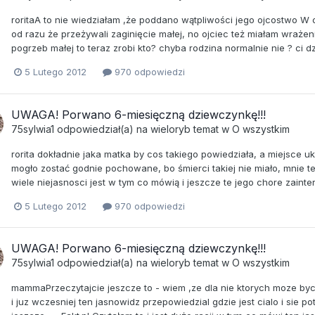
roritaA to nie wiedziałam ,że poddano wątpliwości jego ojcostwo W o
od razu że przeżywali zaginięcie małej, no ojciec też miałam wrażenie 
pogrzeb małej to teraz zrobi kto? chyba rodzina normalnie nie ? ci dzi
5 Lutego 2012
970 odpowiedzi
UWAGA! Porwano 6-miesięczną dziewczynkę!!!
75sylwia1
odpowiedział(a) na
wieloryb
temat w
O wszystkim
rorita dokładnie jaka matka by cos takiego powiedziała, a miejsce 
mogło zostać godnie pochowane, bo śmierci takiej nie miało, mnie
wiele niejasnosci jest w tym co mówią i jeszcze te jego chore zainte
5 Lutego 2012
970 odpowiedzi
UWAGA! Porwano 6-miesięczną dziewczynkę!!!
75sylwia1
odpowiedział(a) na
wieloryb
temat w
O wszystkim
mammaPrzeczytajcie jeszcze to - wiem ,ze dla nie ktorych moze by
i juz wczesniej ten jasnowidz przepowiedzial gdzie jest cialo i sie 