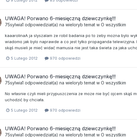
UWAGA! Porwano 6-miesięczną dziewczynkę!!!
75sylwia1
odpowiedział(a) na
wieloryb
temat w
O wszystkim
kaaarolinaA ja slyszalam ze robil badania po to zeby mozna bylo wyk
wiadomo jak bylo naprawde a co jest tylko propaganda telewizyjna. 
skąś musieli je mieć widać mamusia nie jest taka świeta za jaka ucho
5 Lutego 2012
970 odpowiedzi
UWAGA! Porwano 6-miesięczną dziewczynkę!!!
75sylwia1
odpowiedział(a) na
wieloryb
temat w
O wszystkim
No własnie czyli mieli przypuszczenia ze moze nie być ojcem skąś mu
uchodzić by chciała.
5 Lutego 2012
970 odpowiedzi
UWAGA! Porwano 6-miesięczną dziewczynkę!!!
75sylwia1
odpowiedział(a) na
wieloryb
temat w
O wszystkim