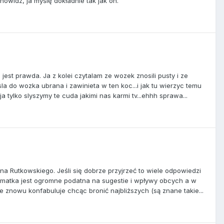
snowidz, ja myślę dokładnie tak jak on.
jest prawda. Ja z kolei czytalam ze wozek znosili pusty i ze
sla do wozka ubrana i zawinieta w ten koc...i jak tu wierzyc temu
a tylko slyszymy te cuda jakimi nas karmi tv...ehhh sprawa...
a Rutkowskiego. Jeśli się dobrze przyjrzeć to wiele odpowiedzi
matka jest ogromne podatna na sugestie i wpływy obcych a w
że znowu konfabuluje chcąc bronić najbliższych (są znane takie...