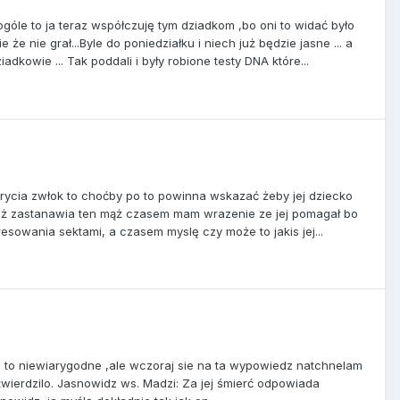
góle to ja teraz współczuję tym dziadkom ,bo oni to widać było
że nie grał...Byle do poniedziałku i niech już będzie jasne ... a
adkowie ... Tak poddali i były robione testy DNA które...
ukrycia zwłok to choćby po to powinna wskazać żeby jej dziecko
 też zastanawia ten mąż czasem mam wrazenie ze jej pomagał bo
resowania sektami, a czasem myslę czy może to jakis jej...
c to niewiarygodne ,ale wczoraj sie na ta wypowiedz natchnelam
potwierdzilo. Jasnowidz ws. Madzi: Za jej śmierć odpowiada