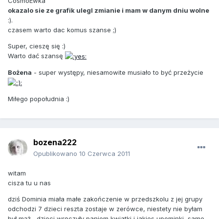
CosmoEwka
okazalo sie ze grafik ulegl zmianie i mam w danym dniu wolne
:).
czasem warto dac komus szanse ;)
Super, cieszę się :)
Warto dać szansę
Bożena
- super występy, niesamowite musiało to być przeżycie
Miłego popołudnia :)
bozena222
Opublikowano
10 Czerwca 2011
witam
cisza tu u nas
dziś Dominia miała małe zakończenie w przedszkolu z jej grupy
odchodzi 7 dzieci reszta zostaje w zerówce, niestety nie byłam
był mąż , dzieci wręczyły paniom kwiatki i jakies upominki, same