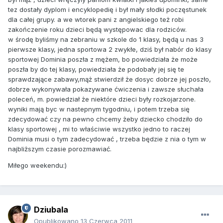
tez dostały dyplom i encyklopedię i był mały słodki poczęstunek
dla całej grupy. a we wtorek pani z angielskiego też robi
zakończenie roku dzieci będą występowac dla rodziców.
w środę byliśmy na zebraniu w szkole do 1 klasy, będą u nas 3
pierwsze klasy, jedna sportowa 2 zwykłe, dziś był nabór do klasy
sportowej Dominia poszła z mężem, bo powiedziała że może
poszła by do tej klasy, powiedziała że podobały jej się te
sprawdzające zabawy,mąż stwierdził że dosyc dobrze jej poszło,
dobrze wykonywała pokazywane ćwiczenia i zawsze słuchała
poleceń, m. powiedział że niektóre dzieci były rozkojarzone.
wyniki mają byc w nastepnym tygodniu, i potem trzeba się
zdecydować czy na pewno chcemy żeby dziecko chodziło do
klasy sportowej , mi to właściwie wszystko jedno to raczej
Dominia musi o tym zadecydować , trzeba będzie z nia o tym w
najbliższym czasie porozmawiać.
Miłego weekendu:)
Dziubala
Opublikowano
13 Czerwca 2011