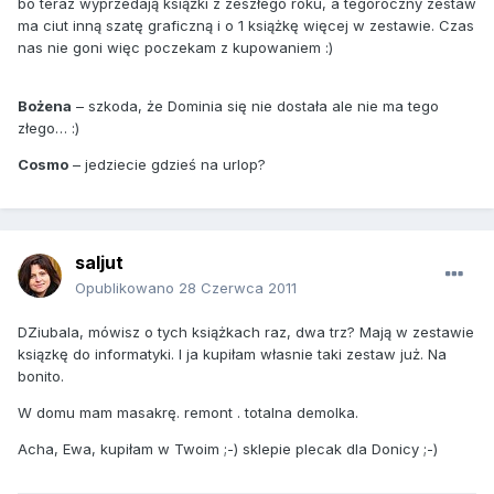
bo teraz wyprzedają książki z zeszłego roku, a tegoroczny zestaw
ma ciut inną szatę graficzną i o 1 książkę więcej w zestawie. Czas
nas nie goni więc poczekam z kupowaniem :)
Bożena
– szkoda, że Dominia się nie dostała ale nie ma tego
złego… :)
Cosmo
– jedziecie gdzieś na urlop?
saljut
Opublikowano
28 Czerwca 2011
DZiubala, mówisz o tych książkach raz, dwa trz? Mają w zestawie
ksiązkę do informatyki. I ja kupiłam własnie taki zestaw już. Na
bonito.
W domu mam masakrę. remont . totalna demolka.
Acha, Ewa, kupiłam w Twoim ;-) sklepie plecak dla Donicy ;-)