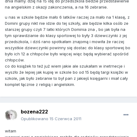
dnia mamy. dzię na 15 idę do przedszkola bedzie przedstawienie
na angielskim z okazji zakonczenia, a na 16 zebranie.
u nas w szkole będzie mało 6 latków raczej za mało na 1 klasę, z
Domini grupy nikt nie idzie do tej szkoły, ale będzie kilka osób ze
starszej grupy czyli 7 latki których Dominia zna , bo jak była na
tym sprawdzianie do klasy sportowej to były 3 dziewczynki z jej
przedszkola, i dziś rano spotkałam znajomą i mowiła że raczej
wszystkie dziewczynki powinny się dostac do klasy sportowej bo
było ich 12 a chłopców było więcej więc będą wybierać spośród
chłopców.
co do książek to też już wiem jakie ale szukałam w inetrnecje i
wyszło że lepiej jak kupię w szkole bo od 15 będą targi księżki w
szkole, jak było zebranie to był pan z jakiejś księgarni i miał cały
komplet łącznie z religią i angielskim.
bozena222
Opublikowano
15 Czerwca 2011
witam