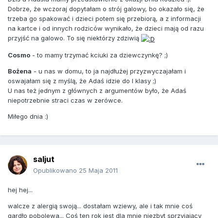
Dobrze, że wczoraj dopytałam o strój galowy, bo okazało się, że
trzeba go spakować i dzieci potem się przebiorą, a z informacji
na kartce i od innych rodziców wynikało, że dzieci mają od razu
przyjść na galowo. To się niektórzy zdziwią
Cosmo
- to mamy trzymać kciuki za dziewczynkę? ;)
Bożena
- u nas w domu, to ja najdłużej przyzwyczajałam i
oswajałam się z myślą, że Adaś idzie do I klasy ;)
U nas też jednym z głównych z argumentów było, że Adaś
niepotrzebnie straci czas w zerówce.
Miłego dnia :)
saljut
Opublikowano
25 Maja 2011
hej hej...
walcze z alergią swoją... dostałam wziewy, ale i tak mnie coś
gardło pobolewa... Coś ten rok jest dla mnie niezbyt sprzyjający