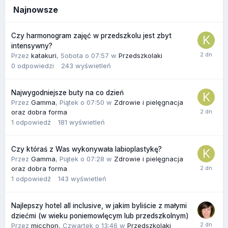
Najnowsze
Czy harmonogram zajęć w przedszkolu jest zbyt
intensywny?
Przez
katakuri
,
Sobota o 07:57
w
Przedszkolaki
0
odpowiedzi
243
wyświetleń
Najwygodniejsze buty na co dzień
Przez
Gamma
,
Piątek o 07:50
w
Zdrowie i pielęgnacja
oraz dobra forma
1
odpowiedź
181
wyświetleń
Czy któraś z Was wykonywała labioplastykę?
Przez
Gamma
,
Piątek o 07:28
w
Zdrowie i pielęgnacja
oraz dobra forma
1
odpowiedź
143
wyświetleń
Najlepszy hotel all inclusive, w jakim byliście z małymi
dziećmi (w wieku poniemowlęcym lub przedszkolnym)
Przez
micchon
,
Czwartek o 13:46
w
Przedszkolaki