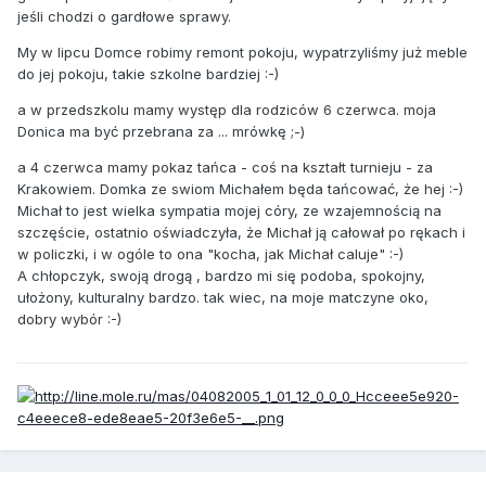
jeśli chodzi o gardłowe sprawy.
My w lipcu Domce robimy remont pokoju, wypatrzyliśmy już meble
do jej pokoju, takie szkolne bardziej :-)
a w przedszkolu mamy występ dla rodziców 6 czerwca. moja
Donica ma być przebrana za ... mrówkę ;-)
a 4 czerwca mamy pokaz tańca - coś na kształt turnieju - za
Krakowiem. Domka ze swiom Michałem będa tańcować, że hej :-)
Michał to jest wielka sympatia mojej córy, ze wzajemnością na
szczęście, ostatnio oświadczyła, że Michał ją całował po rękach i
w policzki, i w ogóle to ona "kocha, jak Michał caluje" :-)
A chłopczyk, swoją drogą , bardzo mi się podoba, spokojny,
ułożony, kulturalny bardzo. tak wiec, na moje matczyne oko,
dobry wybór :-)