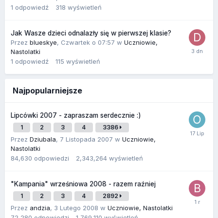
1
odpowiedź
318
wyświetleń
Jak Wasze dzieci odnalazły się w pierwszej klasie?
Przez
blueskye
,
Czwartek o 07:57
w
Uczniowie,
Nastolatki
1
odpowiedź
115
wyświetleń
Najpopularniejsze
Lipcówki 2007 - zapraszam serdecznie :)
1
2
3
4
3386
Przez
Dziubala
,
7 Listopada 2007
w
Uczniowie,
Nastolatki
84,630
odpowiedzi
2,343,264
wyświetleń
"Kampania" wrześniowa 2008 - razem raźniej
1
2
3
4
2892
Przez
andzia
,
3 Lutego 2008
w
Uczniowie, Nastolatki
72,280
odpowiedzi
1,769,110
wyświetleń