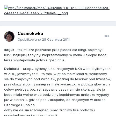
CosmoEwka
Opublikowano
28 Czerwca 2011
saljut
- tez musze poszukac jakis plecak dla Kingi. pojemny i
lekki. najlepiej zeby byl nieprzemakalny. w moim ;) sklepie bede
teraz wystepowala jedynie goscinnie.
Dziubala
- urlop... bylismy juz u znajomych k.Kalwarii, bylismy tez
w ZOO, jezdzimy to tu, to tam. w pt po moim lekarzu wybieramy
sie do znajomych pod Wroclaw, pozniej do tesciow pod Rzeszow,
przy okazji zrobimy mniejsze male wycieczki w poblizu glownych
celow podrozy. pozniej zapewne czas nam sie skonczy, ale ja
bede miala wolne wiec bedziemy kombinowac mniejsze wypady
juz w sierpniu, gdzies pod Zakopane, do znajomych w okolice
Czarnego Dunajca...
doby nie da sie rozciagnac, wiec zrobimy tyle podrozy i
przystankow na ile czas pozwoli.