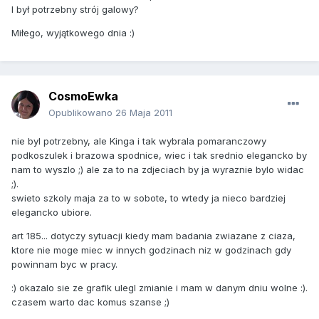
I był potrzebny strój galowy?
Miłego, wyjątkowego dnia :)
CosmoEwka
Opublikowano
26 Maja 2011
nie byl potrzebny, ale Kinga i tak wybrala pomaranczowy
podkoszulek i brazowa spodnice, wiec i tak srednio elegancko by
nam to wyszlo ;) ale za to na zdjeciach by ja wyraznie bylo widac
;).
swieto szkoly maja za to w sobote, to wtedy ja nieco bardziej
elegancko ubiore.
art 185... dotyczy sytuacji kiedy mam badania zwiazane z ciaza,
ktore nie moge miec w innych godzinach niz w godzinach gdy
powinnam byc w pracy.
:) okazalo sie ze grafik ulegl zmianie i mam w danym dniu wolne :).
czasem warto dac komus szanse ;)