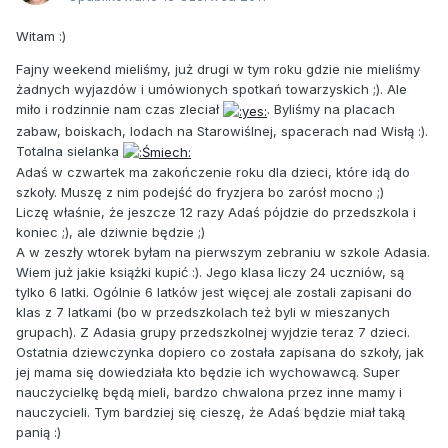
Witam :)
Fajny weekend mieliśmy, już drugi w tym roku gdzie nie mieliśmy
żadnych wyjazdów i umówionych spotkań towarzyskich ;). Ale
miło i rodzinnie nam czas zleciał
. Byliśmy na placach
zabaw, boiskach, lodach na Starowiślnej, spacerach nad Wisłą :).
Totalna sielanka
Adaś w czwartek ma zakończenie roku dla dzieci, które idą do
szkoły. Muszę z nim podejść do fryzjera bo zarósł mocno ;)
Liczę właśnie, że jeszcze 12 razy Adaś pójdzie do przedszkola i
koniec ;), ale dziwnie będzie ;)
A w zeszły wtorek byłam na pierwszym zebraniu w szkole Adasia.
Wiem już jakie książki kupić :). Jego klasa liczy 24 uczniów, są
tylko 6 latki. Ogólnie 6 latków jest więcej ale zostali zapisani do
klas z 7 latkami (bo w przedszkolach też byli w mieszanych
grupach). Z Adasia grupy przedszkolnej wyjdzie teraz 7 dzieci.
Ostatnia dziewczynka dopiero co została zapisana do szkoły, jak
jej mama się dowiedziała kto będzie ich wychowawcą. Super
nauczycielkę będą mieli, bardzo chwalona przez inne mamy i
nauczycieli. Tym bardziej się cieszę, że Adaś będzie miał taką
panią :)