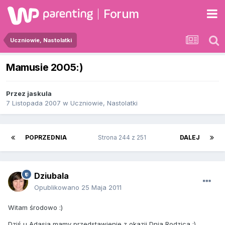
Forum
Uczniowie, Nastolatki
Mamusie 2005:)
Przez
jaskula
7 Listopada 2007
w
Uczniowie, Nastolatki
POPRZEDNIA
Strona 244 z 251
DALEJ
Dziubala
Opublikowano
25 Maja 2011
Witam środowo :)
Dziś u Adasia mamy przedstawienie z okazji Dnia Rodzica :).