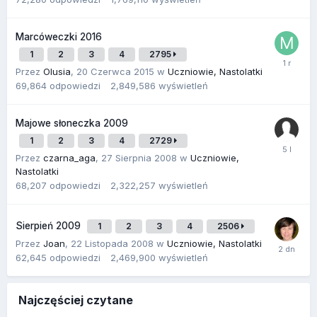
Marcóweczki 2016
1
2
3
4
2795
Przez
Olusia
,
20 Czerwca 2015
w
Uczniowie, Nastolatki
69,864
odpowiedzi
2,849,586
wyświetleń
Majowe słoneczka 2009
1
2
3
4
2729
Przez
czarna_aga
,
27 Sierpnia 2008
w
Uczniowie,
Nastolatki
68,207
odpowiedzi
2,322,257
wyświetleń
Sierpień 2009
1
2
3
4
2506
Przez
Joan
,
22 Listopada 2008
w
Uczniowie, Nastolatki
62,645
odpowiedzi
2,469,900
wyświetleń
Najczęściej czytane