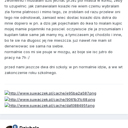
zwolneiniu i musialam dzis jechac przez pol miasta w korku, zeby
to uzupelnic. jak zamawialam ksiazki nie wiem czemu wybralam
zla forme platnosci i mimo tego, ze zrobilam od razu przelew oni
tego nie odnotowali, zamiast wiec dostac ksiazki dzis dotra do
mnie dopiero w pn. a dzis jak pojechalam do ikea to mialam kupic
mojej mamie pojemniki na posciel. oczywiscie zle ja zrozumialam i
kupilam takie same jak mamy my, a tymczasem jej chodzilo i inne,
bo te sie na dlugosc jej nie mieszcza. juz nawet nie mam sil
denerwowac sie sama na siebie.
normalnie cos mi sie psuje w mozgu, az boje sie isc jutro do
pracy na 7h :/
przed nami jeszcze dwa dni szkoly. w pn normalnie idzie, a we wt
zakonczenie roku szkolnego.