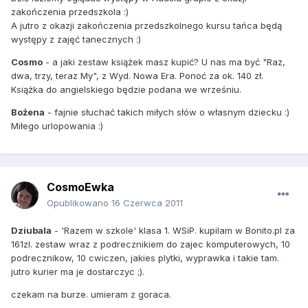
zakończenia przedszkola :)
A jutro z okazji zakończenia przedszkolnego kursu tańca będą
występy z zajęć tanecznych :)
Cosmo
- a jaki zestaw książek masz kupić? U nas ma być "Raz,
dwa, trzy, teraz My", z Wyd. Nowa Era. Ponoć za ok. 140 zł.
Książka do angielskiego będzie podana we wrześniu.
Bożena
- fajnie słuchać takich miłych słów o własnym dziecku :)
Miłego urlopowania :)
CosmoEwka
Opublikowano
16 Czerwca 2011
Dziubala
- 'Razem w szkole' klasa 1. WSiP. kupilam w Bonito.pl za
161zl. zestaw wraz z podrecznikiem do zajec komputerowych, 10
podrecznikow, 10 cwiczen, jakies plytki, wyprawka i takie tam.
jutro kurier ma je dostarczyc ;).
czekam na burze. umieram z goraca.