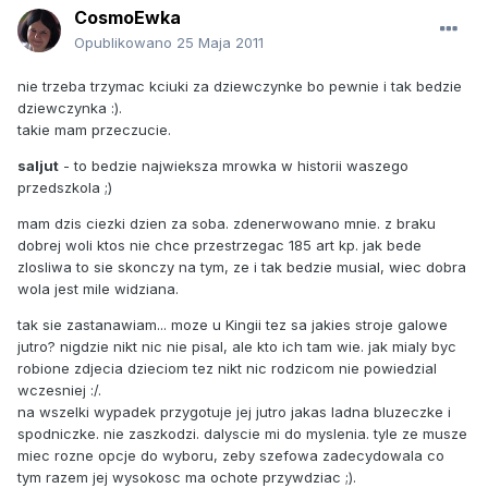
CosmoEwka
Opublikowano
25 Maja 2011
nie trzeba trzymac kciuki za dziewczynke bo pewnie i tak bedzie
dziewczynka :).
takie mam przeczucie.
saljut
- to bedzie najwieksza mrowka w historii waszego
przedszkola ;)
mam dzis ciezki dzien za soba. zdenerwowano mnie. z braku
dobrej woli ktos nie chce przestrzegac 185 art kp. jak bede
zlosliwa to sie skonczy na tym, ze i tak bedzie musial, wiec dobra
wola jest mile widziana.
tak sie zastanawiam... moze u Kingii tez sa jakies stroje galowe
jutro? nigdzie nikt nic nie pisal, ale kto ich tam wie. jak mialy byc
robione zdjecia dzieciom tez nikt nic rodzicom nie powiedzial
wczesniej :/.
na wszelki wypadek przygotuje jej jutro jakas ladna bluzeczke i
spodniczke. nie zaszkodzi. dalyscie mi do myslenia. tyle ze musze
miec rozne opcje do wyboru, zeby szefowa zadecydowala co
tym razem jej wysokosc ma ochote przywdziac ;).