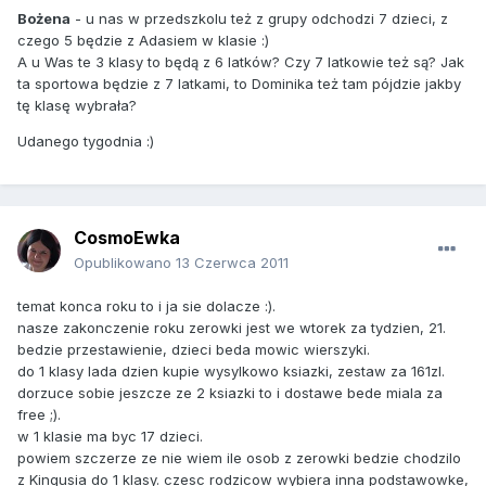
Bożena
- u nas w przedszkolu też z grupy odchodzi 7 dzieci, z
czego 5 będzie z Adasiem w klasie :)
A u Was te 3 klasy to będą z 6 latków? Czy 7 latkowie też są? Jak
ta sportowa będzie z 7 latkami, to Dominika też tam pójdzie jakby
tę klasę wybrała?
Udanego tygodnia :)
CosmoEwka
Opublikowano
13 Czerwca 2011
temat konca roku to i ja sie dolacze :).
nasze zakonczenie roku zerowki jest we wtorek za tydzien, 21.
bedzie przestawienie, dzieci beda mowic wierszyki.
do 1 klasy lada dzien kupie wysylkowo ksiazki, zestaw za 161zl.
dorzuce sobie jeszcze ze 2 ksiazki to i dostawe bede miala za
free ;).
w 1 klasie ma byc 17 dzieci.
powiem szczerze ze nie wiem ile osob z zerowki bedzie chodzilo
z Kingusia do 1 klasy. czesc rodzicow wybiera inna podstawowke,