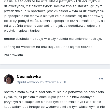
klasie, ale to dobrze bo w tej klasie jest tylko 21 dzieci i tylko 9
dziewczynek, 2 z dziewczynek Dominia zna ze starszej grupy z
przedszkola, a w sportowej jest 26 dzieci w tym 14 dziewczynek.
ja specjalnie nie martwie się tym że nie dostała się do sportowej
bo to był pomysł męża, Dominia specjalnie tez nie miała chęci. ale
od września chcemy zapisać ja na jakies dodatkowe zajecia z
plastyki , spiew i taniec.
cosmo
dziubula ma racje w ciąży kobieta ma zmienne nastroje.
kończę bo wpadłam na chwilkę , bo u nas są moi rodzice.
Pozdrawiam.
CosmoEwka
Opublikowano
25 Czerwca 2011
nastroje mam ok tylko zdarzalo mi sie nie panowac na scisloscia
zycia. ta jak pisalam mialam kupic jedno a z niewiadomych
przyczyn nie skupialam sie nad tym co to mialo byc i w efekcie
kupowalam cos innego co wydawalo mi sie tym wlasciwym. a nie