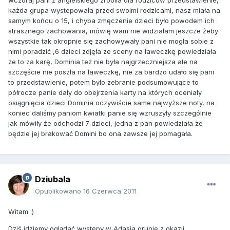
wczoraj pani z angielskiego zrobiła dla rodziców przedstawienie,
każda grupa wystepowała przed swoimi rodzicami, nasz miała na
samym końcu o 15, i chyba zmęczenie dzieci było powodem ich
strasznego zachowania, mówię wam nie widziałam jeszcze żeby
wszystkie tak okropnie się zachowywały pani nie mogła sobie z
nimi poradzić ,6 dzieci zdjęła ze sceny na ławeczkę powiedziała
że to za karę, Dominia też nie była najgrzeczniejsza ale na
szczęście nie poszła na ławeczkę, nie za bardzo udało się pani
to przedstawienie, potem było zebranie podsumowujące to
półrocze panie dały do obejrzenia karty na których oceniały
osiągnięcia dzieci Dominia oczywiście same najwyższe noty, na
koniec daliśmy paniom kwiatki panie się wzruszyły szczególnie
jak mówiły że odchodzi 7 dzieci, jedna z pan powiedziała że
będzie jej brakować Domini bo ona zawsze jej pomagała.
Dziubala
Opublikowano
16 Czerwca 2011
Witam :)
Dziś idziemy oglądać występy w Adasia grupie z okazji