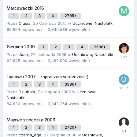
Marcóweczki 2016
1
2
3
4
2795
Przez
Olusia
,
20 Czerwca 2015
w
Uczniowie, Nastolatki
69,864
odpowiedzi
2,849,586
wyświetleń
Sierpień 2009
1
2
3
4
2506
Przez
Joan
,
22 Listopada 2008
w
Uczniowie, Nastolatki
62,645
odpowiedzi
2,469,900
wyświetleń
Lipcówki 2007 - zapraszam serdecznie :)
1
2
3
4
3386
Przez
Dziubala
,
7 Listopada 2007
w
Uczniowie,
Nastolatki
84,630
odpowiedzi
2,343,264
wyświetleń
Majowe słoneczka 2009
1
2
3
4
2729
Przez
czarna_aga
,
27 Sierpnia 2008
w
Uczniowie,