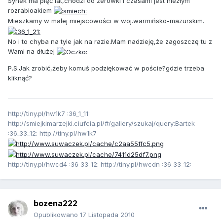
Synek ma pięć lat,chodzi do zerówki i czasami jest niezłym
rozrabioakiem
Mieszkamy w małej miejscowości w woj.warmińsko-mazurskim.
No i to chyba na tyle jak na razie.Mam nadzieję,że zagoszczę tu z
Wami na dłużej
P.S.Jak zrobić,żeby komuś podziękować w poście?gdzie trzeba
kliknąć?
http://tiny.pl/hw1k7 :36_1_11:
http://smiejkimarzejki.ciufcia.pl/#/gallery/szukaj/query:Bartek
:36_33_12: http://tiny.pl/hw1k7
http://tiny.pl/hwcd4 :36_33_12: http://tiny.pl/hwcdn :36_33_12:
bozena222
Opublikowano
17 Listopada 2010