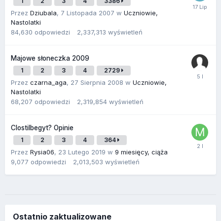
1
2
3
4
3386
Przez
Dziubala
,
7 Listopada 2007
w
Uczniowie,
Nastolatki
84,630
odpowiedzi
2,337,313
wyświetleń
Majowe słoneczka 2009
1
2
3
4
2729
Przez
czarna_aga
,
27 Sierpnia 2008
w
Uczniowie,
Nastolatki
68,207
odpowiedzi
2,319,854
wyświetleń
Clostilbegyt? Opinie
1
2
3
4
364
Przez
Rysia06
,
23 Lutego 2019
w
9 miesięcy, ciąża
9,077
odpowiedzi
2,013,503
wyświetleń
Ostatnio zaktualizowane