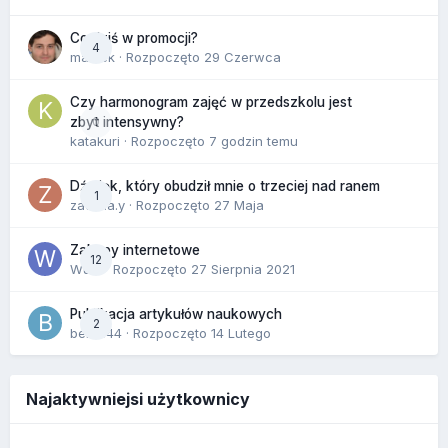
Co dziś w promocji?
4
maciek
· Rozpoczęto
29 Czerwca
Czy harmonogram zajęć w przedszkolu jest
0
zbyt intensywny?
katakuri
· Rozpoczęto
7 godzin temu
Dźwięk, który obudził mnie o trzeciej nad ranem
1
zackr.a.y
· Rozpoczęto
27 Maja
Zakupy internetowe
12
Wula
· Rozpoczęto
27 Sierpnia 2021
Publikacja artykułów naukowych
2
berus44
· Rozpoczęto
14 Lutego
Najaktywniejsi użytkownicy