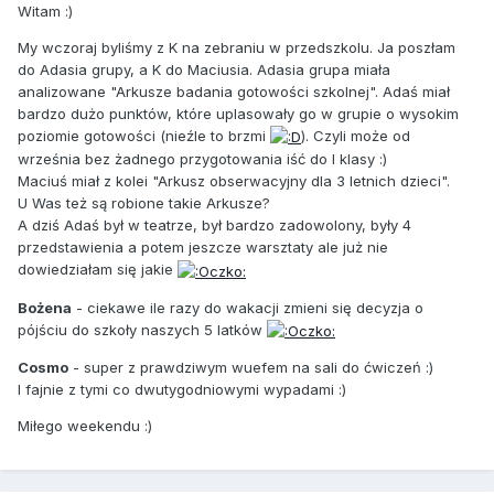
Witam :)
My wczoraj byliśmy z K na zebraniu w przedszkolu. Ja poszłam
do Adasia grupy, a K do Maciusia. Adasia grupa miała
analizowane "Arkusze badania gotowości szkolnej". Adaś miał
bardzo dużo punktów, które uplasowały go w grupie o wysokim
poziomie gotowości (nieźle to brzmi
). Czyli może od
września bez żadnego przygotowania iść do I klasy :)
Maciuś miał z kolei "Arkusz obserwacyjny dla 3 letnich dzieci".
U Was też są robione takie Arkusze?
A dziś Adaś był w teatrze, był bardzo zadowolony, były 4
przedstawienia a potem jeszcze warsztaty ale już nie
dowiedziałam się jakie
Bożena
- ciekawe ile razy do wakacji zmieni się decyzja o
pójściu do szkoły naszych 5 latków
Cosmo
- super z prawdziwym wuefem na sali do ćwiczeń :)
I fajnie z tymi co dwutygodniowymi wypadami :)
Miłego weekendu :)