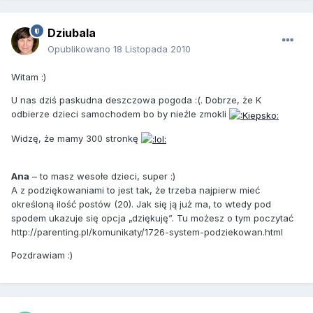
Dziubala
Opublikowano
18 Listopada 2010
Witam :)
U nas dziś paskudna deszczowa pogoda :(. Dobrze, że K
odbierze dzieci samochodem bo by nieźle zmokli
Widzę, że mamy 300 stronkę
Ana
– to masz wesołe dzieci, super :)
A z podziękowaniami to jest tak, że trzeba najpierw mieć
określoną ilość postów (20). Jak się ją już ma, to wtedy pod
spodem ukazuje się opcja „dziękuję”. Tu możesz o tym poczytać
http://parenting.pl/komunikaty/1726-system-podziekowan.html
Pozdrawiam :)