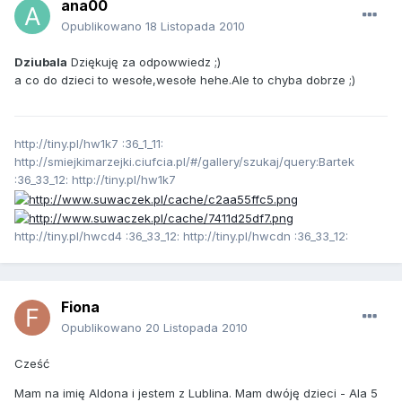
ana00
Opublikowano
18 Listopada 2010
Dziubala
Dziękuję za odpowwiedz ;)
a co do dzieci to wesołe,wesołe hehe.Ale to chyba dobrze ;)
http://tiny.pl/hw1k7 :36_1_11:
http://smiejkimarzejki.ciufcia.pl/#/gallery/szukaj/query:Bartek
:36_33_12: http://tiny.pl/hw1k7
http://tiny.pl/hwcd4 :36_33_12: http://tiny.pl/hwcdn :36_33_12:
Fiona
Opublikowano
20 Listopada 2010
Cześć
Mam na imię Aldona i jestem z Lublina. Mam dwóję dzieci - Ala 5