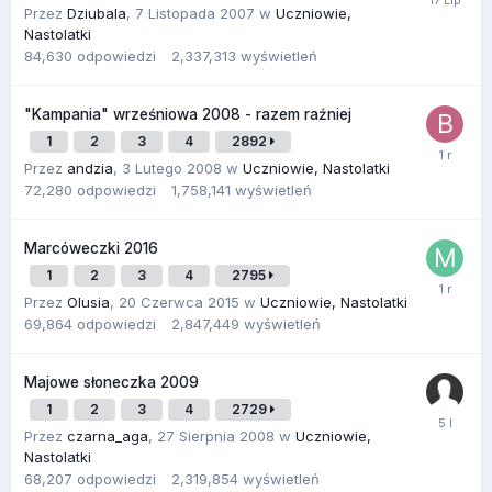
Przez
Dziubala
,
7 Listopada 2007
w
Uczniowie,
Nastolatki
84,630
odpowiedzi
2,337,313
wyświetleń
"Kampania" wrześniowa 2008 - razem raźniej
1
2
3
4
2892
Przez
andzia
,
3 Lutego 2008
w
Uczniowie, Nastolatki
72,280
odpowiedzi
1,758,141
wyświetleń
Marcóweczki 2016
1
2
3
4
2795
Przez
Olusia
,
20 Czerwca 2015
w
Uczniowie, Nastolatki
69,864
odpowiedzi
2,847,449
wyświetleń
Majowe słoneczka 2009
1
2
3
4
2729
Przez
czarna_aga
,
27 Sierpnia 2008
w
Uczniowie,
Nastolatki
68,207
odpowiedzi
2,319,854
wyświetleń