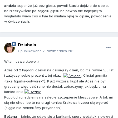
andzia
super że już bez gipsu, powoli Stasiu dojdzie do siebie,
bo rzeczywiście po zdjęciu gipsu na pewno nie najlepiej to
wygladało wiem coś o tym bo miałam rękę w gipsie, powodzenia
w ćwiczeniach.
Dziubala
Opublikowano
7 Października 2010
Witam czwartkowo :)
Adaś od 2 tygodni czekał na dzisiejszy dzień, bo ma równe 5,5 lat
i zażyczył sobie prezent z tej okazji
. Chciał gormita
(taka figurka-potworek?). K już wczoraj kupił ale Adaś nie był
grzeczny więc dziś rano nie dostał, zobaczymy jak będzie na
koniec dnia
Popołudniu jedziemy na zaległe szczepienie kleszczowe. A tak mi
się nie chce, bo to na drugi koniec Krakowa trzeba się wybrać
(ciągle nie zmieniliśmy przychodni).
Bożena
- fajnie, że udało się z kurtkami, spory wydatek z głowy :)