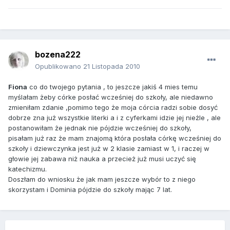
bozena222
Opublikowano
21 Listopada 2010
Fiona
co do twojego pytania , to jeszcze jakiś 4 mies temu
myślałam żeby córke posłać wcześniej do szkoły, ale niedawno
zmieniłam zdanie ,pomimo tego że moja córcia radzi sobie dosyć
dobrze zna już wszystkie literki a i z cyferkami idzie jej nieżle , ale
postanowiłam że jednak nie pójdzie wcześniej do szkoły,
pisałam już raz że mam znajomą która posłała córkę wcześniej do
szkoły i dziewczynka jest już w 2 klasie zamiast w 1, i raczej w
głowie jej zabawa niż nauka a przecież już musi uczyć się
katechizmu.
Doszłam do wniosku że jak mam jeszcze wybór to z niego
skorzystam i Dominia pójdzie do szkoły mając 7 lat.