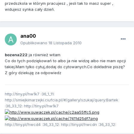
przedszkola w którym pracujesz , jesli tak to masz super ,
widujesz synka cały dzień.
ana00
Opublikowano
18 Listopada 2010
bozena222
ja również witam
Co do tych podziękowań to albo ja nie widzę albo nie mam opcji
takiej.Mam tylko cytuj,dodaj do cytowanych.Co dokładnie piszę?
Z góry dziekuję za odpowiedz
http://tiny.pl/hw1k7 :36_1_11:
http://smiejkimarzejki.ciufcia.pl/#/gallery/szukaj/query:Bartek
:36_33_12: http://tiny.pl/hw1k7
http://tiny.pl/hwcd4 :36_33_12: http://tiny.pl/hwcdn :36_33_12: