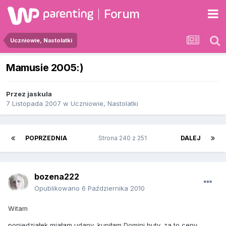
Forum
Uczniowie, Nastolatki
Mamusie 2005:)
Przez
jaskula
7 Listopada 2007
w
Uczniowie, Nastolatki
POPRZEDNIA
Strona 240 z 251
DALEJ
bozena222
Opublikowano
6 Października 2010
Witam
poniedziałek miałam udany, kupiłam Domini buty, za to ceny