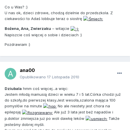
Co u Was? :)
U nas ok, dzieci zdrowe, chodzą dzielnie do przedszkola. Z
ciekawości to Adaś lobbuje teraz o siostrę
Bożena, Ana, Zwierzaku
– witajcie
Napiszcie coś więcej o sobie i dzieciach :)
Pozdrawiam :)
ana00
Opublikowano
17 Listopada 2010
Dziubala
hmm coś więcej...a więc:
Jestem młodą mamusią dzieci w wieku 7 i 5 lat.Córka chodzi już
do szkoły,do pierwszej klasy.Jest wesoła,szalona mająca 100
pomysłów na minute
No ale niestety jest chora na
epilepsję
Ale już 3 lata jest beż napadów i
p.doktor zmniejsza juz po woli dawkę leków
Także
jesteśmy dobrej myśli.