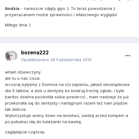
Andzia
- nareszcie zdjęty gips :). To teraz powodzenia z
przywracaniem nodze sprawności i właściwego wyglądu!
Miłego dnia :)
bozena222
Opublikowano
28 Października 2010
witam dziewczyny
ale tu u nas cisza.
wczoraj byłyśmy z Dominia na szczepieniu, jakieś obowiązkowe
dla 5 latków, a dziś u dentysty bo bolał ją trochę ząbek, i była
bardzo dzielna pozwoliła sobie powiercić , mam nadzieje że już
przekonała się do dentysty i następnym razem też nam pójdzie
tak dobrze.
Wykorzystuje wolny dzien na lenistwo, siedzę przed kompem a
po południu idę do koleżanki na kawkę.
zaglądajcie częściej