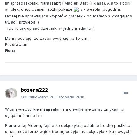
lat (przedszkolak, "straszak") i Maciek 8 lat (II klasa). Ala to słodki
aniołek, choć czasem różki pokaże
- wesoła, pogodna,
raczej nie sprawiająca kłopotów. Maciek - od małego wymagający
uwagi, przylepa :)
Trudno tak opisać dzieciaki w jednym zdaniu :)
Mam nadzieję, że zadomowię się na forum :)
Pozdrawiam
Fiona
bozena222
Opublikowano
20 Listopada 2010
Witam wieczorkiem zajrzałam na chwilkę ale zaraz zmykam bi
oglądam film na tvn
Fiona
witaj Aldona, fajnie że dołączyłaś, ostatnio trochę pustki tu
u nas może teraz wątek trochę odżyje jak dołączyło kilka nowych