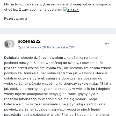
My na to szczepienie wybierzemy się w drugiej połowie listopada,
choć już 2 zawiadomienia dostałam
Pozdrawiam :)
bozena222
Opublikowano
28 Października 2010
Dziubala
właśnie dziś rozmawiałam z koleżanką na temat
posłania naszych 5 latek wcześniej do szkoły, i powiem ci że
jeszcze przed wakacjami byłam za , ale ostatnio zmieniłam zdanie
pomimo że Dominia super sobie radzi zna juz wszystkie literki a
ostatnio uczy się cyferek sama się dopytuje, ale doszłam do
wniosku że jak pójdzie wcześniej to skończy szkołę mając 18 lat a
jak pójdzie normalnym trybem to skonczy w wieku 19 lat i dopiero
wtedy będzie podejmować decyzję co robić, gdyby była z
rocznika młodszego to wiadomo nie ma się wyboru. Moja
koleżanka mówiła że rozmawiała z nauczycielką klas 1-3 i ona
powiedziała że jak rodzice mają wątpliwości to niech lepiej
poczekają i poślą dziecko w wieku 7 lat do 1 klasy. mam znajomą