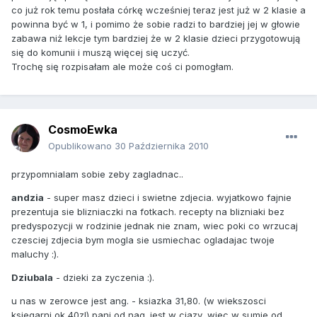
co już rok temu posłała córkę wcześniej teraz jest już w 2 klasie a
powinna być w 1, i pomimo że sobie radzi to bardziej jej w głowie
zabawa niż lekcje tym bardziej że w 2 klasie dzieci przygotowują
się do komunii i muszą więcej się uczyć.
Trochę się rozpisałam ale może coś ci pomogłam.
CosmoEwka
Opublikowano
30 Października 2010
przypomnialam sobie zeby zagladnac..
andzia
- super masz dzieci i swietne zdjecia. wyjatkowo fajnie
prezentuja sie blizniaczki na fotkach. recepty na blizniaki bez
predyspozycji w rodzinie jednak nie znam, wiec poki co wrzucaj
czesciej zdjecia bym mogla sie usmiechac ogladajac twoje
maluchy :).
Dziubala
- dzieki za zyczenia :).
u nas w zerowce jest ang. - ksiazka 31,80. (w wiekszosci
ksiegarni ok 40zl) pani od nag. jest w ciazy, wiec w sumie od