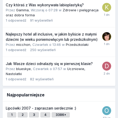
Czy któraś z Was wykonywała labioplastykę?
Przez
Gamma
,
Wczoraj o 07:28
w
Zdrowie i pielęgnacja
oraz dobra forma
1
odpowiedź
91
wyświetleń
Najlepszy hotel all inclusive, w jakim byliście z małymi
dziećmi (w wieku poniemowlęcym lub przedszkolnym)
Przez
micchon
,
Czwartek o 13:46
w
Przedszkolaki
1
odpowiedź
250
wyświetleń
Jak Wasze dzieci odnalazły się w pierwszej klasie?
Przez
blueskye
,
Czwartek o 07:57
w
Uczniowie,
Nastolatki
1
odpowiedź
82
wyświetleń
Najpopularniejsze
Lipcówki 2007 - zapraszam serdecznie :)
1
2
3
4
3386