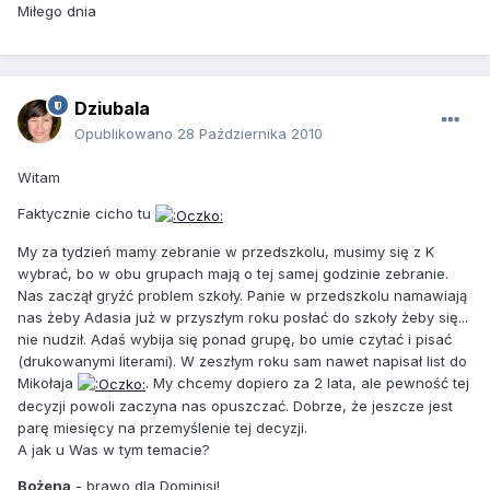
Miłego dnia
Dziubala
Opublikowano
28 Października 2010
Witam
Faktycznie cicho tu
My za tydzień mamy zebranie w przedszkolu, musimy się z K
wybrać, bo w obu grupach mają o tej samej godzinie zebranie.
Nas zaczął gryźć problem szkoły. Panie w przedszkolu namawiają
nas żeby Adasia już w przyszłym roku posłać do szkoły żeby się...
nie nudził. Adaś wybija się ponad grupę, bo umie czytać i pisać
(drukowanymi literami). W zeszłym roku sam nawet napisał list do
Mikołaja
. My chcemy dopiero za 2 lata, ale pewność tej
decyzji powoli zaczyna nas opuszczać. Dobrze, że jeszcze jest
parę miesięcy na przemyślenie tej decyzji.
A jak u Was w tym temacie?
Bożena
- brawo dla Dominisi!