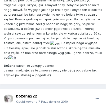
Zaraz po powrocie zdjęliśmy mu tą łuskę, żeby poćwiczyć i
tragedia. Płącz, krzyki, jęki, zamykał oczy, żeby nie patrzeć na tą
nogę, mówił, że wygląda jak noga krokodyla i chyba ten widok tak
go przerażał, bo tak naprawdę nic go nie bolała tylko strasznie
się bał. Prawie godzinę mu spokojnie wszystko tłumaczyliśmy i w
końcu się przełamał, zaczął podnosić nogę do góry, najpierw
powolutku, a później już podniósł ją prawie do czoła. Trochę
wolniej szło ze zginaniem w kolanie, ale w końcu zgiął ją do 90 st.
Z tym zginaniem pójdzie cięzej, bo jednak te mięśnie są bardziej
zastałe, ale jestem dobrej myśli
Po kąpieli noga wygląda
już troszkę lepiej, ale jednak ta złuszczona skóra będzie musiała
cała zejść, aż nabierze normalnego wyglądu. Będzie dobrze, musi
być
Bożena
super, ze zakupy udane:)
Ja mam nadzieje, ze te zimowe rzeczy nie będą potrzebne tak
szybko jak straszą w pogodzie:)
bozena222
Opublikowano
7 Października 2010