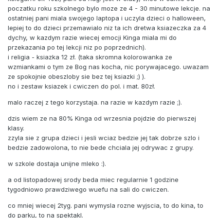
poczatku roku szkolnego bylo moze ze 4 - 30 minutowe lekcje. na
ostatniej pani miala swojego laptopa i uczyla dzieci o halloween,
lepiej to do dzieci przemawialo niz ta ich dretwa ksiazeczka za 4
dychy, w kazdym razie wiecej emocji Kinga miala mi do
przekazania po tej lekcji niz po poprzednich).
i religia - ksiazka 12 zł. (taka skromna kolorowanka ze
wzmiankami o tym ze Bog nas kocha, nic porywajacego. uwazam
ze spokojnie obeszloby sie bez tej ksiazki ;) ).
no i zestaw ksiazek i cwiczen do pol. i mat. 80zł.
malo raczej z tego korzystaja. na razie w kazdym razie ;).
dzis wiem ze na 80% Kinga od wrzesnia pojdzie do pierwszej
klasy.
zzyla sie z grupa dzieci i jesli wciaz bedzie jej tak dobrze szlo i
bedzie zadowolona, to nie bede chciala jej odrywac z grupy.
w szkole dostaja unijne mleko :).
a od listopadowej srody beda miec regularnie 1 godzine
tygodniowo prawdziwego wuefu na sali do cwiczen.
co mniej wiecej 2tyg. pani wymysla rozne wyjscia, to do kina, to
do parku, to na spektakl.