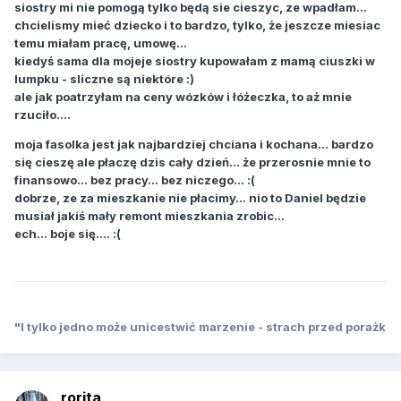
siostry mi nie pomogą tylko będą sie cieszyc, ze wpadłam...
chcielismy mieć dziecko i to bardzo, tylko, że jeszcze miesiac
temu miałam pracę, umowę...
kiedyś sama dla mojeje siostry kupowałam z mamą ciuszki w
lumpku - sliczne są niektóre :)
ale jak poatrzyłam na ceny wózków i łóżeczka, to aż mnie
rzuciło....
moja fasolka jest jak najbardziej chciana i kochana... bardzo
się cieszę ale płaczę dzis cały dzień... że przerosnie mnie to
finansowo... bez pracy... bez niczego... :(
dobrze, ze za mieszkanie nie płacimy... nio to Daniel będzie
musiał jakiś mały remont mieszkania zrobic...
ech... boje się.... :(
"I tylko jedno może unicestwić marzenie - strach przed porażk
rorita