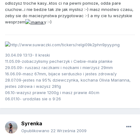
odlozysz troche kasy...ktos ci na pewni pomoze, odda pare
ciuchow...i nie bedzie tak zle jak myslisz :-) masz mnostwo czasu,
zeby sie do maciezynstwa przygotowac :-) a my cie tu wszytskie
wesprzem
y :-)
30.04.09 13:13- II kreski
11.05.09-zobaczylismy pecherzyk i Ciebie-mala plamke
29.05.09- ruszasz raczkami i nozkami i mierzysz 29mm
16.06.09-masz 67mm, bijace serduszko i jestes zdrowa/y
28.07.09-jestes na 95% dziewczynka, kochana Olivia Marianna,
jestes zdrowa i wazysz 281g
06.10-wazysz prawie 1200g i masz prawie 40cm
06.01.10- urodzilas sie o 9:26
Syrenka
Opublikowano
22 Września 2009