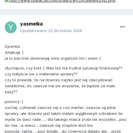
yasmelka
Opublikowano
22 Września 2009
Syrenka
dziękuję :)
ja tu bacznie obserwuję swój organizm nio i wiem ;)
słuchajcie, czy kotś z Was też ma trudna sytuację finansową??
czy bałyście sie o materialne sprawy??
czy to prawda, że na dziecko ciężko jest się zdecydować
świadomie, bo zawsze ma sie wrazenie, że będzie za mało
kasy??
pomocy :(
suchaj...człowiek zawsze się o coś martwi...zawsze są pilne
sprawy...ale dziecko jest takim małym wyjątkowym szkrabem że
myśle że dasz rade...... dla takiego malca zrobi sie wszystko....pisz
do nas....a wiesz.....zawsze się znajdzie ktoś kto
pomoże...także......pisz śmiało....do czaerwca daleko ale.....jezeli