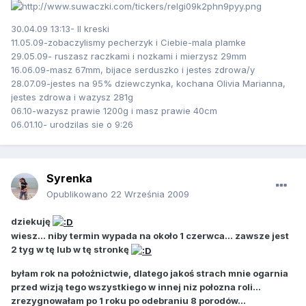
30.04.09 13:13- II kreski
11.05.09-zobaczylismy pecherzyk i Ciebie-mala plamke
29.05.09- ruszasz raczkami i nozkami i mierzysz 29mm
16.06.09-masz 67mm, bijace serduszko i jestes zdrowa/y
28.07.09-jestes na 95% dziewczynka, kochana Olivia Marianna,
jestes zdrowa i wazysz 281g
06.10-wazysz prawie 1200g i masz prawie 40cm
06.01.10- urodzilas sie o 9:26
Syrenka
Opublikowano
22 Września 2009
dziekuję
wiesz... niby termin wypada na około 1 czerwca... zawsze jest
2 tyg w tę lub w tę stronkę
byłam rok na położnictwie, dlatego jakoś strach mnie ogarnia
przed wizją tego wszystkiego w innej niz połozna roli...
zrezygnowałam po 1 roku po odebraniu 8 porodów...