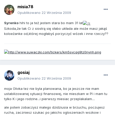
misia78
Opublikowano
22 Września 2009
Syrenko
hihi to ja też jestem stara bo mam 31 lat
Szkoda,że tak Ci z siostrą się słabo układa ale może masz jakąś
koloeżanke od,której mogłabyś porzyczyć wózek i inne rzeczy??
gosiaj
Opublikowano
22 Września 2009
moja Olivka tez nie byla planowana, bo ja jeszcze nie mam
ustabilizowanej sytuacji finansowej, nie mieszkam w Pl i mam tu
tylko K i jego rodzine...i pierwszy miesiac przeplakalam....
ale potem zobaczysz malego dzidziusia w brzuchu, poczujesz
rucha, zaczniesz szukac po jakichs ogloszeniach wozkow i