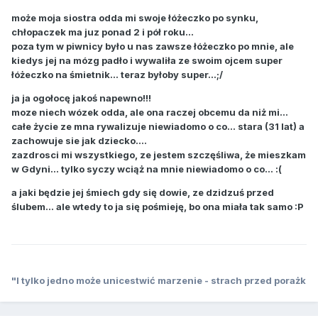
może moja siostra odda mi swoje łóżeczko po synku,
chłopaczek ma juz ponad 2 i pół roku...
poza tym w piwnicy było u nas zawsze łóżeczko po mnie, ale
kiedys jej na mózg padło i wywaliła ze swoim ojcem super
łóżeczko na śmietnik... teraz byłoby super...;/
ja ja ogołocę jakoś napewno!!!
moze niech wózek odda, ale ona raczej obcemu da niż mi...
całe życie ze mna rywalizuje niewiadomo o co... stara (31 lat) a
zachowuje sie jak dziecko....
zazdrosci mi wszystkiego, ze jestem szczęśliwa, że mieszkam
w Gdyni... tylko syczy wciąż na mnie niewiadomo o co... :(
a jaki będzie jej śmiech gdy się dowie, ze dzidzuś przed
ślubem... ale wtedy to ja się pośmieję, bo ona miała tak samo :P
"I tylko jedno może unicestwić marzenie - strach przed porażk