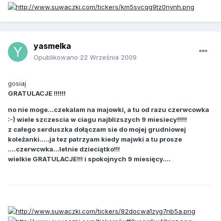
yasmelka
Opublikowano
22 Września 2009
gosiaj
GRATULACJE !!!!!!
no nie moge...czekalam na majowki, a tu od razu czerwcowka
:-) wiele szczescia w ciagu najblizszych 9 miesiecy!!!!!
z całego serduszka dołączam sie do mojej grudniowej
koleżanki.....ja tez patrzyam kiedy majwki a tu prosze
....czerwcwka...letnie dzieciątko!!!
wielkie GRATULACJE!!! i spokojnych 9 miesięcy....