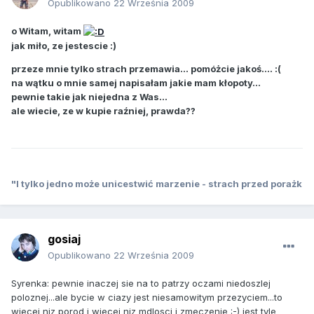
Opublikowano
22 Września 2009
o Witam, witam
jak miło, ze jestescie :)
przeze mnie tylko strach przemawia... pomóżcie jakoś.... :(
na wątku o mnie samej napisałam jakie mam kłopoty...
pewnie takie jak niejedna z Was...
ale wiecie, ze w kupie raźniej, prawda??
"I tylko jedno może unicestwić marzenie - strach przed porażk
gosiaj
Opublikowano
22 Września 2009
Syrenka: pewnie inaczej sie na to patrzy oczami niedoszlej
poloznej...ale bycie w ciazy jest niesamowitym przezyciem...to
wiecej niz porod i wiecej niz mdlosci i zmeczenie :-) jest tyle