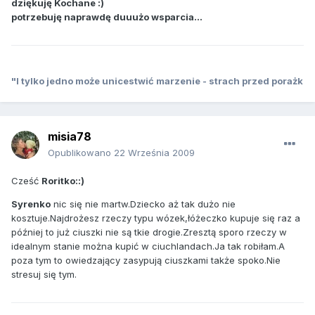
dziękuję Kochane :)
potrzebuję naprawdę duuużo wsparcia...
"I tylko jedno może unicestwić marzenie - strach przed porażk
misia78
Opublikowano
22 Września 2009
Cześć
Roritko::)
Syrenko
nic się nie martw.Dziecko aż tak dużo nie
kosztuje.Najdrożesz rzeczy typu wózek,łóżeczko kupuje się raz a
później to już ciuszki nie są tkie drogie.Zresztą sporo rzeczy w
idealnym stanie można kupić w ciuchlandach.Ja tak robiłam.A
poza tym to owiedzający zasypują ciuszkami także spoko.Nie
stresuj się tym.