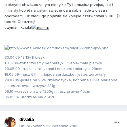
pieknych chwil...poza tym nie tylko Ty to musisz przejsc, ale i
miliardy kobiet na calym swiecie daja sabie rade z ciaza i
podrodem! juz niedlugo pojawia sie kolejne czerwcowki 2010 :-) i
bedzie Ci razniej!
trzymam kciuki!
30.04.09 13:13- II kreski
11.05.09-zobaczylismy pecherzyk i Ciebie-mala plamke
29.05.09- ruszasz raczkami i nozkami i mierzysz 29mm
16.06.09-masz 67mm, bijace serduszko i jestes zdrowa/y
28.07.09-jestes na 95% dziewczynka, kochana Olivia Marianna,
jestes zdrowa i wazysz 281g
06.10-wazysz prawie 1200g i masz prawie 40cm
06.01.10- urodzilas sie o 9:26
divalia
Opublikowano
22 Września 2009