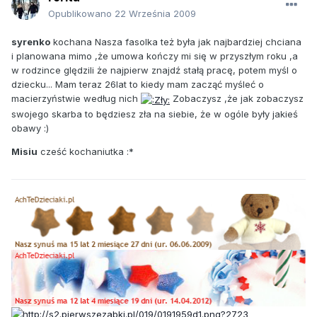
Opublikowano
22 Września 2009
syrenko
kochana Nasza fasolka też była jak najbardziej chciana
i planowana mimo ,że umowa kończy mi się w przyszłym roku ,a
w rodzince ględzili że najpierw znajdź stałą pracę, potem myśl o
dziecku... Mam teraz 26lat to kiedy mam zacząć myśleć o
macierzyństwie według nich
Zobaczysz ,że jak zobaczysz
swojego skarba to będziesz zła na siebie, że w ogóle były jakieś
obawy :)
Misiu
cześć kochaniutka :*