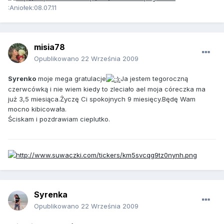
:Aniołek:08.07.11
misia78
Opublikowano
22 Września 2009
Syrenko
moje mega gratulacje
Ja jestem tegoroczną
czerwcówką i nie wiem kiedy to zleciało ael moja córeczka ma
już 3,5 miesiąca.Życzę Ci spokojnych 9 miesięcy.Będę Wam
mocno kibicowała.
Ściskam i pozdrawiam cieplutko.
Syrenka
Opublikowano
22 Września 2009