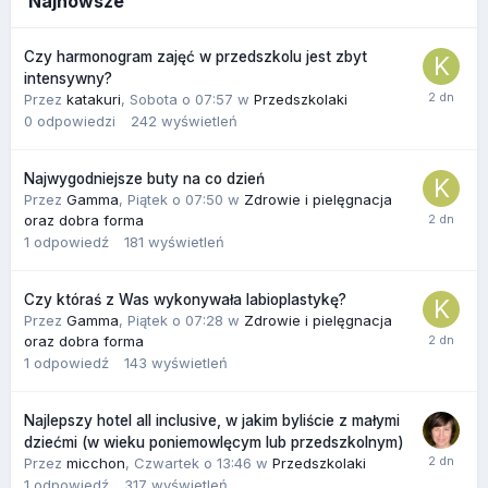
Najnowsze
Czy harmonogram zajęć w przedszkolu jest zbyt
intensywny?
Przez
katakuri
,
Sobota o 07:57
w
Przedszkolaki
0
odpowiedzi
242
wyświetleń
Najwygodniejsze buty na co dzień
Przez
Gamma
,
Piątek o 07:50
w
Zdrowie i pielęgnacja
oraz dobra forma
1
odpowiedź
181
wyświetleń
Czy któraś z Was wykonywała labioplastykę?
Przez
Gamma
,
Piątek o 07:28
w
Zdrowie i pielęgnacja
oraz dobra forma
1
odpowiedź
143
wyświetleń
Najlepszy hotel all inclusive, w jakim byliście z małymi
dziećmi (w wieku poniemowlęcym lub przedszkolnym)
Przez
micchon
,
Czwartek o 13:46
w
Przedszkolaki
1
odpowiedź
317
wyświetleń