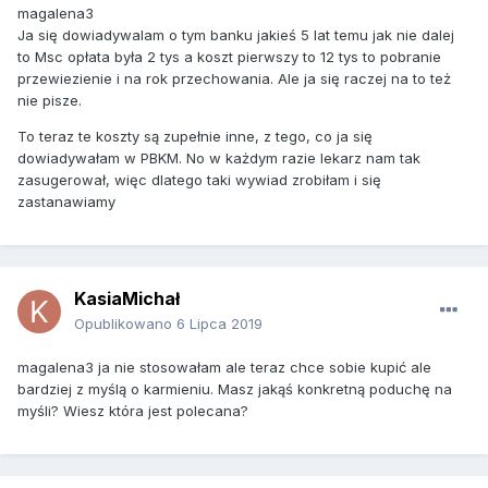
magalena3
Ja się dowiadywalam o tym banku jakieś 5 lat temu jak nie dalej
to Msc opłata była 2 tys a koszt pierwszy to 12 tys to pobranie
przewiezienie i na rok przechowania. Ale ja się raczej na to też
nie pisze.
To teraz te koszty są zupełnie inne, z tego, co ja się
dowiadywałam w PBKM. No w każdym razie lekarz nam tak
zasugerował, więc dlatego taki wywiad zrobiłam i się
zastanawiamy
KasiaMichał
Opublikowano
6 Lipca 2019
magalena3 ja nie stosowałam ale teraz chce sobie kupić ale
bardziej z myślą o karmieniu. Masz jakąś konkretną poduchę na
myśli? Wiesz która jest polecana?