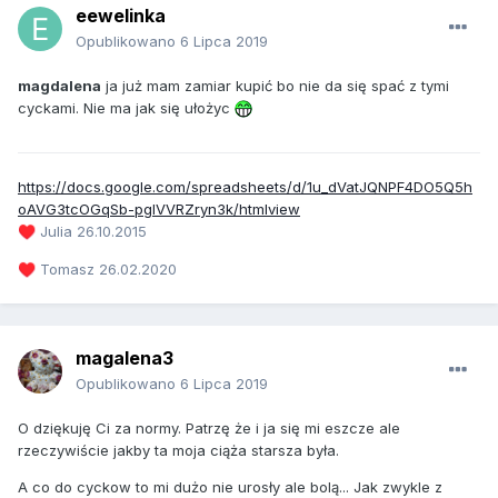
eewelinka
Opublikowano
6 Lipca 2019
magdalena
ja już mam zamiar kupić bo nie da się spać z tymi
cyckami. Nie ma jak się ułożyc
https://docs.google.com/spreadsheets/d/1u_dVatJQNPF4DO5Q5h
oAVG3tcOGqSb-pglVVRZryn3k/htmlview
Julia 26.10.2015
♥️
Tomasz 26.02.2020
♥️
magalena3
Opublikowano
6 Lipca 2019
O dziękuję Ci za normy. Patrzę że i ja się mi eszcze ale
rzeczywiście jakby ta moja ciąża starsza była.
A co do cyckow to mi dużo nie urosły ale bolą... Jak zwykle z