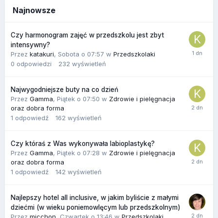
Najnowsze
Czy harmonogram zajęć w przedszkolu jest zbyt
intensywny?
Przez
katakuri
,
Sobota o 07:57
w
Przedszkolaki
0
odpowiedzi
232
wyświetleń
Najwygodniejsze buty na co dzień
Przez
Gamma
,
Piątek o 07:50
w
Zdrowie i pielęgnacja
oraz dobra forma
1
odpowiedź
162
wyświetleń
Czy któraś z Was wykonywała labioplastykę?
Przez
Gamma
,
Piątek o 07:28
w
Zdrowie i pielęgnacja
oraz dobra forma
1
odpowiedź
142
wyświetleń
Najlepszy hotel all inclusive, w jakim byliście z małymi
dziećmi (w wieku poniemowlęcym lub przedszkolnym)
Przez
micchon
,
Czwartek o 13:46
w
Przedszkolaki