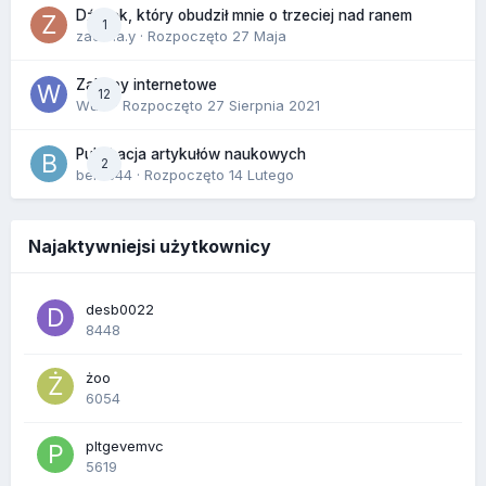
Dźwięk, który obudził mnie o trzeciej nad ranem
1
zackr.a.y
· Rozpoczęto
27 Maja
Zakupy internetowe
12
Wula
· Rozpoczęto
27 Sierpnia 2021
Publikacja artykułów naukowych
2
berus44
· Rozpoczęto
14 Lutego
Najaktywniejsi użytkownicy
desb0022
8448
żoo
6054
pltgevemvc
5619