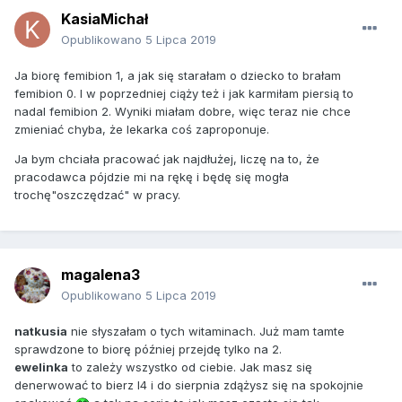
KasiaMichał
Opublikowano
5 Lipca 2019
Ja biorę femibion 1, a jak się starałam o dziecko to brałam
femibion 0. I w poprzedniej ciąży też i jak karmiłam piersią to
nadal femibion 2. Wyniki miałam dobre, więc teraz nie chce
zmieniać chyba, że lekarka coś zaproponuje.
Ja bym chciała pracować jak najdłużej, liczę na to, że
pracodawca pójdzie mi na rękę i będę się mogła
trochę"oszczędzać" w pracy.
magalena3
Opublikowano
5 Lipca 2019
natkusia
nie słyszałam o tych witaminach. Już mam tamte
sprawdzone to biorę później przejdę tylko na 2.
ewelinka
to zależy wszystko od ciebie. Jak masz się
denerwować to bierz l4 i do sierpnia zdążysz się na spokojnie