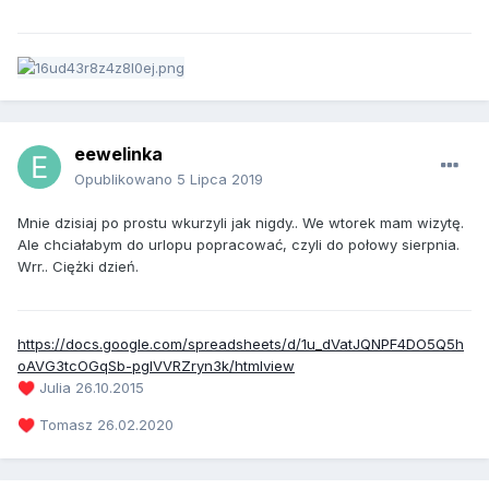
eewelinka
Opublikowano
5 Lipca 2019
Mnie dzisiaj po prostu wkurzyli jak nigdy.. We wtorek mam wizytę.
Ale chciałabym do urlopu popracować, czyli do połowy sierpnia.
Wrr.. Ciężki dzień.
https://docs.google.com/spreadsheets/d/1u_dVatJQNPF4DO5Q5h
oAVG3tcOGqSb-pglVVRZryn3k/htmlview
Julia 26.10.2015
♥️
Tomasz 26.02.2020
♥️