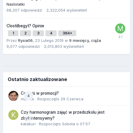
Nastolatki
68,207
odpowiedzi
2,322,054
wyświetleń
Clostilbegyt? Opinie
1
2
3
4
364
Przez
Rysia06
,
23 Lutego 2019
w
9 miesięcy, ciąża
9,077
odpowiedzi
2,013,803
wyświetleń
Ostatnio zaktualizowane
Co dziś w promocji?
4
maciek
· Rozpoczęto
29 Czerwca
Czy harmonogram zajęć w przedszkolu jest
0
zbyt intensywny?
katakuri
· Rozpoczęto
Sobota o 07:57