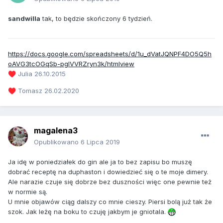
sandwilla
tak, to będzie skończony 6 tydzień.
https://docs.google.com/spreadsheets/d/1u_dVatJQNPF4DO5Q5h
oAVG3tcOGqSb-pglVVRZryn3k/htmlview
Julia 26.10.2015
♥️
Tomasz 26.02.2020
♥️
magalena3
Opublikowano
6 Lipca 2019
Ja idę w poniedziałek do gin ale ja to bez zapisu bo muszę
dobrać receptę na duphaston i dowiedzieć się o te moje dimery.
Ale narazie czuje się dobrze bez duszności więc one pewnie też
w normie są.
U mnie objawów ciąg dalszy co mnie cieszy. Piersi bolą już tak że
szok. Jak leżę na boku to czuję jakbym je gniotala.