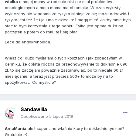
wiolka
u mojej mamy w rodzinie nikt nie miał problemów
onkologicznych a moja mama ma chloniaka. W czas wykryty i
wyleczony ale wiadomo że ryzyko istnieje że się może odnowić. I
ryzyko jest też że i ja i moje dzieci też mogą mieć. Jakby mnie było
stać to bym korzystała z tego banku. Tylko jest opłata duża na
początek a potem co roku też się płaci.
Lece do endokrynologa.
Wiesz co, dużo myślałam o tych kosztach i jak zobaczyłam w
cenniku, że opłata roczna za przechowywanie to dokładnie 690
zł, to się zaczęłam poważnie zastanawiać, bo to niecałe 60 zł
miesięcznie, a teraz jest przecież 500+ to może by na to
spożytkować...Co myślicie?
Sandawilla
Opublikowano
5 Lipca 2019
AniaMania
ależ super ...no właśnie który to dokładnie tydzień?
Gratuluję :-)