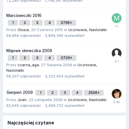
72,280
odpowiedzi
1,768,561
wyświetleń
Marcóweczki 2016
1
2
3
4
2795
Przez
Olusia
,
20 Czerwca 2015
w
Uczniowie, Nastolatki
69,864
odpowiedzi
2,849,346
wyświetleń
Majowe słoneczka 2009
1
2
3
4
2729
Przez
czarna_aga
,
27 Sierpnia 2008
w
Uczniowie,
Nastolatki
68,207
odpowiedzi
2,322,054
wyświetleń
Sierpień 2009
1
2
3
4
2506
Przez
Joan
,
22 Listopada 2008
w
Uczniowie, Nastolatki
62,645
odpowiedzi
2,469,722
wyświetleń
Najczęściej czytane