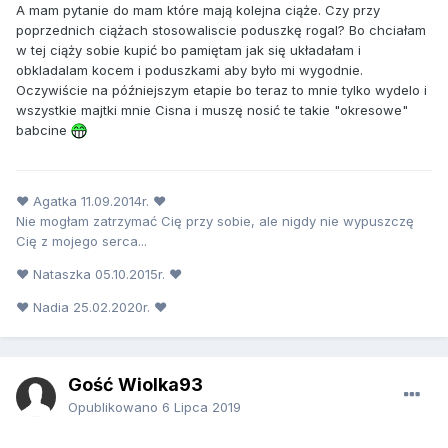
A mam pytanie do mam które mają kolejna ciąże. Czy przy
poprzednich ciążach stosowaliscie poduszkę rogal? Bo chciałam
w tej ciąży sobie kupić bo pamiętam jak się układałam i
obkladalam kocem i poduszkami aby było mi wygodnie.
Oczywiście na późniejszym etapie bo teraz to mnie tylko wydelo i
wszystkie majtki mnie Cisna i muszę nosić te takie "okresowe"
babcine
♥ Agatka 11.09.2014r. ♥
Nie mogłam zatrzymać Cię przy sobie, ale nigdy nie wypuszczę
Cię z mojego serca...
♥ Nataszka 05.10.2015r. ♥
♥ Nadia 25.02.2020r. ♥
Gość Wiolka93
Opublikowano
6 Lipca 2019