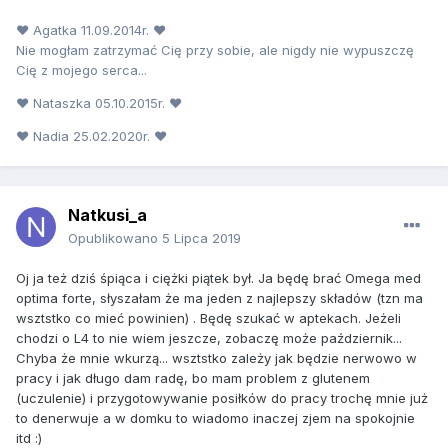
♥ Agatka 11.09.2014r. ♥
Nie mogłam zatrzymać Cię przy sobie, ale nigdy nie wypuszczę
Cię z mojego serca...
♥ Nataszka 05.10.2015r. ♥
♥ Nadia 25.02.2020r. ♥
Natkusi_a
Opublikowano
5 Lipca 2019
Oj ja też dziś śpiąca i ciężki piątek był. Ja będę brać Omega med
optima forte, słyszałam że ma jeden z najlepszy składów (tzn ma
wsztstko co mieć powinien) . Będę szukać w aptekach. Jeżeli
chodzi o L4 to nie wiem jeszcze, zobaczę może październik...
Chyba że mnie wkurzą... wsztstko zależy jak będzie nerwowo w
pracy i jak długo dam radę, bo mam problem z glutenem
(uczulenie) i przygotowywanie posiłków do pracy trochę mnie już
to denerwuje a w domku to wiadomo inaczej zjem na spokojnie
itd :)