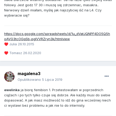
foliowy. Jest godz 17 30 i muszę się zdrzemnac, masakra..
Nerwowy dzień miałam, myślę jak najszybciej iść na L4. Czy
wybieracie się?
https://docs.google.com/spreadsheets/d/1u_dVatJQNPF4DO5Q5h
oAVG3tcOGqSb-pglVVRZryn3k/htmlview
Julia 26.10.2015
♥️
Tomasz 26.02.2020
♥️
magalena3
Opublikowano
5 Lipca 2019
ewelinka
ja biorę femibion 1. Przetestowałam w poprzednich
ciążach i po tych tylko czuje się dobrze. Ale każdy musi do siebie
dopasować. A jak masz możliwość to idź do gina wcześniej niech
ci wystawi bez problemu a jak nie to do internisty.