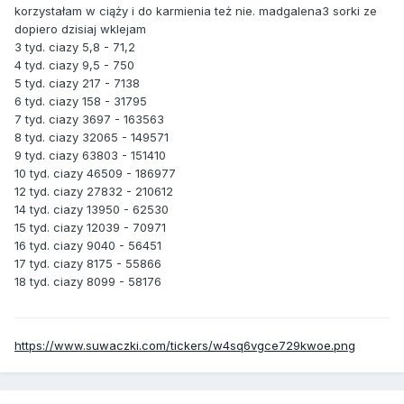
korzystałam w ciąży i do karmienia też nie. madgalena3 sorki ze
dopiero dzisiaj wklejam
3 tyd. ciazy 5,8 - 71,2
4 tyd. ciazy 9,5 - 750
5 tyd. ciazy 217 - 7138
6 tyd. ciazy 158 - 31795
7 tyd. ciazy 3697 - 163563
8 tyd. ciazy 32065 - 149571
9 tyd. ciazy 63803 - 151410
10 tyd. ciazy 46509 - 186977
12 tyd. ciazy 27832 - 210612
14 tyd. ciazy 13950 - 62530
15 tyd. ciazy 12039 - 70971
16 tyd. ciazy 9040 - 56451
17 tyd. ciazy 8175 - 55866
18 tyd. ciazy 8099 - 58176
https://www.suwaczki.com/tickers/w4sq6vgce729kwoe.png