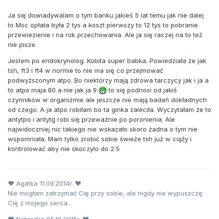
Ja się dowiadywalam o tym banku jakieś 5 lat temu jak nie dalej
to Msc opłata była 2 tys a koszt pierwszy to 12 tys to pobranie
przewiezienie i na rok przechowania. Ale ja się raczej na to też
nie pisze.
Jestem po endokrynolog. Kobita super babka. Powiedziała że jak
tsh, ft3 i ft4 w normie to nie ma się co przejmować
podwyższonym atpo. Bo niektórzy mają zdrowa tarczycy jak i ja a
to atpo maja 80 a nie jak ja 9
to się podnosi od jakiś
czynników w organizmie ale jeszcze nie mają badań dokładnych
od czego. A ja atpo robiłam bo ta ginka zaleciła. Wyczytałam że to
antytpo i antytg robi się przeważnie po poronienia. Ale
najwidoczniej nic takiego nie wskazało skoro żadna o tym nie
wspomniała. Mam tylko zrobić sobie świeże tsh już w ciąży i
kontrolować aby nie skoczylo do 2.5
♥ Agatka 11.09.2014r. ♥
Nie mogłam zatrzymać Cię przy sobie, ale nigdy nie wypuszczę
Cię z mojego serca...
♥ Nataszka 05.10.2015r. ♥