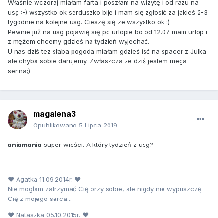
Właśnie wczoraj miałam farta i poszłam na wizytę i od razu na
usg :-) wszystko ok serduszko bije i mam się zgłosić za jakieś 2-3
tygodnie na kolejne usg. Cieszę się ze wszystko ok :)
Pewnie już na usg pojawię się po urlopie bo od 12.07 mam urlop i
z mężem chcemy gdzieś na tydzień wyjechać.
U nas dziś tez słaba pogoda miałam gdzieś iść na spacer z Julka
ale chyba sobie darujemy. Zwłaszcza ze dziś jestem mega
senna;)
magalena3
Opublikowano
5 Lipca 2019
aniamania
super wieści. A który tydzień z usg?
♥ Agatka 11.09.2014r. ♥
Nie mogłam zatrzymać Cię przy sobie, ale nigdy nie wypuszczę
Cię z mojego serca...
♥ Nataszka 05.10.2015r. ♥