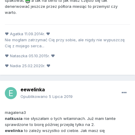
spakować
a tak na serio to jak masz często się tak
denerwować jeszcze przez półtora miesiąc to przemysl czy
warto.
♥ Agatka 11.09.2014r. ♥
Nie mogłam zatrzymać Cię przy sobie, ale nigdy nie wypuszczę
Cię z mojego serca...
♥ Nataszka 05.10.2015r. ♥
♥ Nadia 25.02.2020r. ♥
eewelinka
Opublikowano
5 Lipca 2019
magalena3
natkusia
nie słyszałam o tych witaminach. Już mam tamte
sprawdzone to biorę później przejdę tylko na 2.
ewelinka
to zależy wszystko od ciebie. Jak masz się