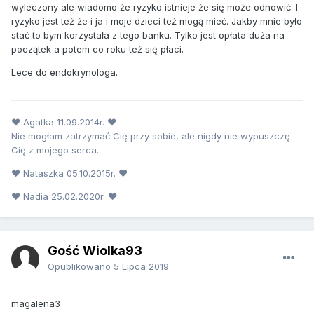
wyleczony ale wiadomo że ryzyko istnieje że się może odnowić. I
ryzyko jest też że i ja i moje dzieci też mogą mieć. Jakby mnie było
stać to bym korzystała z tego banku. Tylko jest opłata duża na
początek a potem co roku też się płaci.
Lece do endokrynologa.
♥ Agatka 11.09.2014r. ♥
Nie mogłam zatrzymać Cię przy sobie, ale nigdy nie wypuszczę
Cię z mojego serca...
♥ Nataszka 05.10.2015r. ♥
♥ Nadia 25.02.2020r. ♥
Gość Wiolka93
Opublikowano
5 Lipca 2019
magalena3