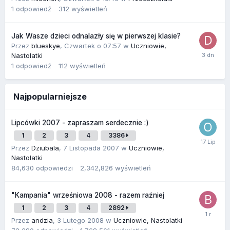
1
odpowiedź
312
wyświetleń
Jak Wasze dzieci odnalazły się w pierwszej klasie?
Przez
blueskye
,
Czwartek o 07:57
w
Uczniowie,
Nastolatki
1
odpowiedź
112
wyświetleń
Najpopularniejsze
Lipcówki 2007 - zapraszam serdecznie :)
1
2
3
4
3386
Przez
Dziubala
,
7 Listopada 2007
w
Uczniowie,
Nastolatki
84,630
odpowiedzi
2,342,826
wyświetleń
"Kampania" wrześniowa 2008 - razem raźniej
1
2
3
4
2892
Przez
andzia
,
3 Lutego 2008
w
Uczniowie, Nastolatki