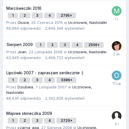
Marcóweczki 2016
1
2
3
4
2795
Przez
Olusia
,
20 Czerwca 2015
w
Uczniowie, Nastolatki
69,864
odpowiedzi
2,849,346
wyświetleń
Sierpień 2009
1
2
3
4
2506
Przez
Joan
,
22 Listopada 2008
w
Uczniowie, Nastolatki
62,645
odpowiedzi
2,469,722
wyświetleń
Lipcówki 2007 - zapraszam serdecznie :)
1
2
3
4
3386
Przez
Dziubala
,
7 Listopada 2007
w
Uczniowie,
Nastolatki
84,630
odpowiedzi
2,342,826
wyświetleń
Majowe słoneczka 2009
1
2
3
4
2729
Przez
czarna_aga
,
27 Sierpnia 2008
w
Uczniowie,