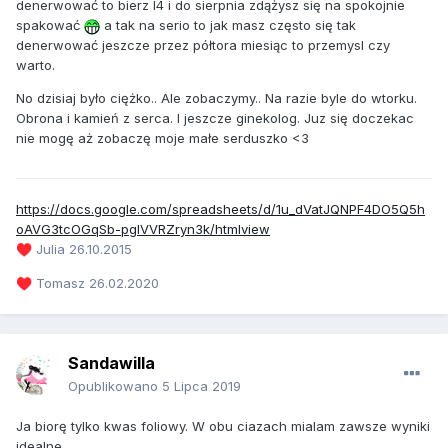
denerwować to bierz l4 i do sierpnia zdążysz się na spokojnie
spakować
a tak na serio to jak masz często się tak
denerwować jeszcze przez półtora miesiąc to przemysl czy
warto.
No dzisiaj było ciężko.. Ale zobaczymy.. Na razie byle do wtorku.
Obrona i kamień z serca. I jeszcze ginekolog. Juz się doczekac
nie mogę aż zobaczę moje małe serduszko <3
https://docs.google.com/spreadsheets/d/1u_dVatJQNPF4DO5Q5h
oAVG3tcOGqSb-pglVVRZryn3k/htmlview
Julia 26.10.2015
♥️
Tomasz 26.02.2020
♥️
Sandawilla
Opublikowano
5 Lipca 2019
Ja biorę tylko kwas foliowy. W obu ciazach mialam zawsze wyniki
idealne .