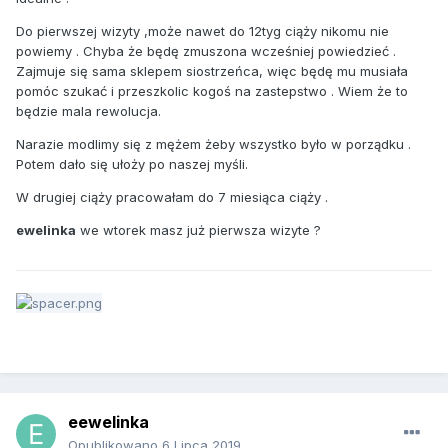
Do pierwszej wizyty ,może nawet do 12tyg ciąży nikomu nie
powiemy . Chyba że będę zmuszona wcześniej powiedzieć .
Zajmuje się sama sklepem siostrzeńca, więc będę mu musiała
pomóc szukać i przeszkolic kogoś na zastepstwo . Wiem że to
będzie mala rewolucja.
Narazie modlimy się z mężem żeby wszystko było w porządku .
Potem dało się ułoży po naszej myśli.
W drugiej ciąży pracowałam do 7 miesiąca ciąży .
ewelinka
we wtorek masz już pierwsza wizyte ?
eewelinka
Opublikowano
6 Lipca 2019