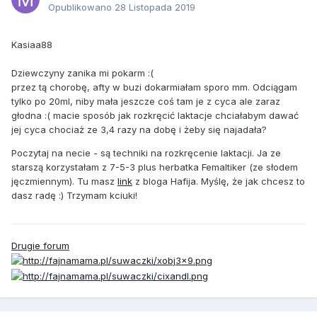
Opublikowano
28 Listopada 2019
Kasiaa88
Dziewczyny zanika mi pokarm :(
przez tą chorobę, afty w buzi dokarmiałam sporo mm. Odciągam
tylko po 20ml, niby mała jeszcze coś tam je z cyca ale zaraz
głodna :( macie sposób jak rozkręcić laktacje chciałabym dawać
jej cyca chociaż ze 3,4 razy na dobę i żeby się najadała?
Poczytaj na necie - są techniki na rozkręcenie laktacji. Ja ze
starszą korzystałam z 7-5-3 plus herbatka Femaltiker (ze słodem
jęczmiennym). Tu masz
link
z bloga Hafija. Myślę, że jak chcesz to
dasz radę :) Trzymam kciuki!
Drugie forum