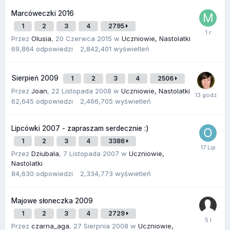
Marcóweczki 2016
1
2
3
4
2795
Przez
Olusia
,
20 Czerwca 2015
w
Uczniowie, Nastolatki
69,864
odpowiedzi
2,842,401
wyświetleń
Sierpień 2009
1
2
3
4
2506
Przez
Joan
,
22 Listopada 2008
w
Uczniowie, Nastolatki
62,645
odpowiedzi
2,466,705
wyświetleń
Lipcówki 2007 - zapraszam serdecznie :)
1
2
3
4
3386
Przez
Dziubala
,
7 Listopada 2007
w
Uczniowie,
Nastolatki
84,630
odpowiedzi
2,334,773
wyświetleń
Majowe słoneczka 2009
1
2
3
4
2729
Przez
czarna_aga
,
27 Sierpnia 2008
w
Uczniowie,