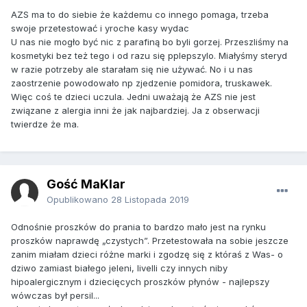
AZS ma to do siebie że każdemu co innego pomaga, trzeba
swoje przetestować i yroche kasy wydac
U nas nie mogło być nic z parafiną bo byli gorzej. Przeszliśmy na
kosmetyki bez też tego i od razu się pplepszylo. Miałyśmy steryd
w razie potrzeby ale starałam się nie używać. No i u nas
zaostrzenie powodowało np zjedzenie pomidora, truskawek.
Więc coś te dzieci uczula. Jedni uważają że AZS nie jest
związane z alergia inni że jak najbardziej. Ja z obserwacji
twierdze że ma.
Gość MaKlar
Opublikowano
28 Listopada 2019
Odnośnie proszków do prania to bardzo mało jest na rynku
proszków naprawdę „czystych”. Przetestowała na sobie jeszcze
zanim miałam dzieci różne marki i zgodzę się z któraś z Was- o
dziwo zamiast białego jeleni, livelli czy innych niby
hipoalergicznym i dziecięcych proszków płynów - najlepszy
wówczas był persil...