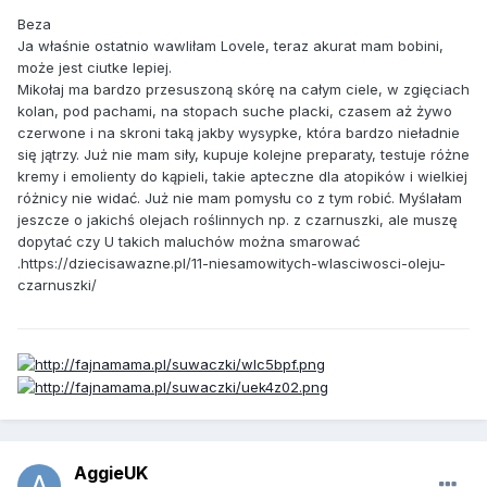
Beza
Ja właśnie ostatnio wawliłam Lovele, teraz akurat mam bobini,
może jest ciutke lepiej.
Mikołaj ma bardzo przesuszoną skórę na całym ciele, w zgięciach
kolan, pod pachami, na stopach suche placki, czasem aż żywo
czerwone i na skroni taką jakby wysypke, która bardzo nieładnie
się jątrzy. Już nie mam siły, kupuje kolejne preparaty, testuje różne
kremy i emolienty do kąpieli, takie apteczne dla atopików i wielkiej
różnicy nie widać. Już nie mam pomysłu co z tym robić. Myślałam
jeszcze o jakichś olejach roślinnych np. z czarnuszki, ale muszę
dopytać czy U takich maluchów można smarować
.https://dziecisawazne.pl/11-niesamowitych-wlasciwosci-oleju-
czarnuszki/
AggieUK