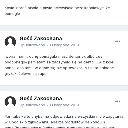
Kasia któraś pisała o piwie oczywiście bezalkoholowym że
pomogło
Gość Zakochana
Opublikowano
28 Listopada 2019
Iwona, nam trochę pomagała maść dentonox albo coś
podobnego- pamiętam że zaczynało się na dento..... A z kolei
bobo....coś tam , w ogóle się nie sprawdziło. A tak to chłodne
gryzaki żelowe są super.
Gość Zakochana
Opublikowano
28 Listopada 2019
Pan tabelka to chyba ma odpowiedzi na wszystkie moje zapytania
w Google- o ząbkowaniu analiza produktów na końcu :)
https://pantabletka.pl/zabkowanie-preparaty-analiza-i-opinia/