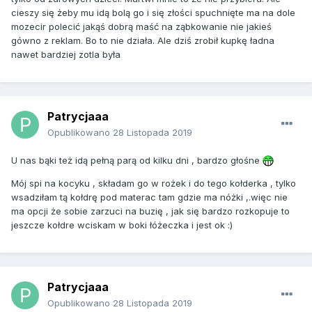
cieszy się żeby mu idą bolą go i się złości spuchnięte ma na dole
mozecir polecić jakąś dobrą maść na ząbkowanie nie jakieś
gówno z reklam. Bo to nie działa. Ale dziś zrobił kupkę ładna
nawet bardziej zotla była
Patrycjaaa
Opublikowano
28 Listopada 2019
U nas bąki też idą pełną parą od kilku dni , bardzo głośne
Mój spi na kocyku , składam go w rożek i do tego kołderka , tylko
wsadziłam tą kołdrę pod materac tam gdzie ma nóżki ,.więc nie
ma opcji że sobie zarzuci na buzię , jak się bardzo rozkopuje to
jeszcze kołdre wciskam w boki łóżeczka i jest ok :)
Patrycjaaa
Opublikowano
28 Listopada 2019