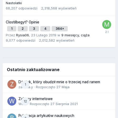
Nastolatki
68,207
odpowiedzi
2,318,568
wyświetleń
Clostilbegyt? Opinie
1
2
3
4
364
Przez
Rysia06
,
23 Lutego 2019
w
9 miesięcy, ciąża
9,077
odpowiedzi
2,012,582
wyświetleń
Ostatnio zaktualizowane
Dźwięk, który obudził mnie o trzeciej nad ranem
1
zackr.a.y
· Rozpoczęto
27 Maja
Zakupy internetowe
12
Wula
· Rozpoczęto
27 Sierpnia 2021
Publikacja artykułów naukowych