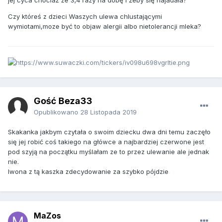
jej cyca chociaż ze 3,4 razy na dobę i żeby się najadała?
Czy któreś z dzieci Waszych ulewa chlustającymi
wymiotami,moze być to objaw alergii albo nietolerancji mleka?
Gość Beza33
Opublikowano
28 Listopada 2019
Skakanka jakbym czytała o swoim dziecku dwa dni temu zaczęło
się jej robić coś takiego na główce a najbardziej czerwone jest
pod szyją na początku myślałam ze to przez ulewanie ale jednak
nie.
Iwona z tą kaszka zdecydowanie za szybko pójdzie
MaZos