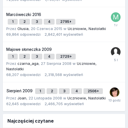
Marcóweczki 2016
1
2
3
4
2795
Przez
Olusia
,
20 Czerwca 2015
w
Uczniowie, Nastolatki
69,864
odpowiedzi
2,842,401
wyświetleń
Majowe słoneczka 2009
1
2
3
4
2729
Przez
czarna_aga
,
27 Sierpnia 2008
w
Uczniowie,
Nastolatki
68,207
odpowiedzi
2,318,568
wyświetleń
Sierpień 2009
1
2
3
4
2506
Przez
Joan
,
22 Listopada 2008
w
Uczniowie, Nastolatki
62,645
odpowiedzi
2,466,705
wyświetleń
Najczęściej czytane