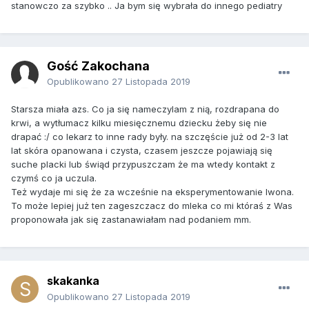
stanowczo za szybko .. Ja bym się wybrała do innego pediatry
Gość Zakochana
Opublikowano
27 Listopada 2019
Starsza miała azs. Co ja się nameczylam z nią, rozdrapana do
krwi, a wytłumacz kilku miesięcznemu dziecku żeby się nie
drapać :/ co lekarz to inne rady były. na szczęście już od 2-3 lat
lat skóra opanowana i czysta, czasem jeszcze pojawiają się
suche placki lub świąd przypuszczam że ma wtedy kontakt z
czymś co ja uczula.
Też wydaje mi się że za wcześnie na eksperymentowanie Iwona.
To może lepiej już ten zageszczacz do mleka co mi któraś z Was
proponowała jak się zastanawiałam nad podaniem mm.
skakanka
Opublikowano
27 Listopada 2019