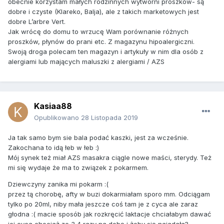
obecnie korzystam małych rodzinnych wytwórni proszków- są
dobre i czyste (Klareko, Balja), ale z takich marketowych jest
dobre L’arbre Vert.
Jak wrócę do domu to wrzucę Wam porównanie różnych
proszków, płynów do prani etc. Z magazynu hipoalergiczni.
Swoją droga polecam ten magazyn i artykuły w nim dla osób z
alergiami lub mających maluszki z alergiami / AZS
Kasiaa88
Opublikowano
28 Listopada 2019
Ja tak samo bym sie bala podać kaszki, jest za wcześnie.
Zakochana to idą łeb w łeb :)
Mój synek też miał AZS masakra ciągle nowe maści, sterydy. Też
mi się wydaje że ma to związek z pokarmem.
Dziewczyny zanika mi pokarm :(
przez tą chorobę, afty w buzi dokarmiałam sporo mm. Odciągam
tylko po 20ml, niby mała jeszcze coś tam je z cyca ale zaraz
głodna :( macie sposób jak rozkręcić laktacje chciałabym dawać