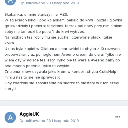
Opublikowano
28 Listopada 2019
Skakanka, u mnie starszy mial AZS.
W zgieciach lokci i pod kolankami pekalo do krwi... buzia i glowka
go swedzialy i pocieral raczkami. Nieraz pol nocy przy nim stalam
zeby nie tarl buzi bo potrafil do krwi wytrzec.
Na nozkach tez robily mu sie suche i czerwone placki, takie
kolka.
U nas byla kapiel w Oliatum a smarowidel to chyba z 10 roznych
probowalismy az pomoglo nam Aveeno cream do ciala. Tylko nie
wiem czy w Polsce tez jest? Tylko bie ta wersja Aveeno baby bo
ona mocno pachnie, tylko to zwykle.
Znajoma znow uzywala jakis krem w konopii, chyba CutisHelp
mini.u nas to sie nie sprawdzilo.
Gdy zdarzaly sie zaostrzenia na skorze to niestety w ruch szedl
steryd.
AggieUK
Opublikowano
28 Listopada 2019