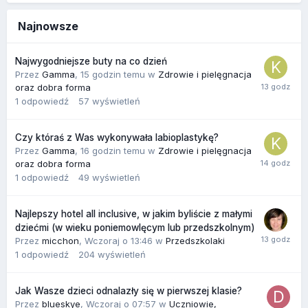
Najnowsze
Najwygodniejsze buty na co dzień
Przez
Gamma
,
15 godzin temu
w
Zdrowie i pielęgnacja
oraz dobra forma
1
odpowiedź
57
wyświetleń
Czy któraś z Was wykonywała labioplastykę?
Przez
Gamma
,
16 godzin temu
w
Zdrowie i pielęgnacja
oraz dobra forma
1
odpowiedź
49
wyświetleń
Najlepszy hotel all inclusive, w jakim byliście z małymi
dziećmi (w wieku poniemowlęcym lub przedszkolnym)
Przez
micchon
,
Wczoraj o 13:46
w
Przedszkolaki
1
odpowiedź
204
wyświetleń
Jak Wasze dzieci odnalazły się w pierwszej klasie?
Przez
blueskye
,
Wczoraj o 07:57
w
Uczniowie,