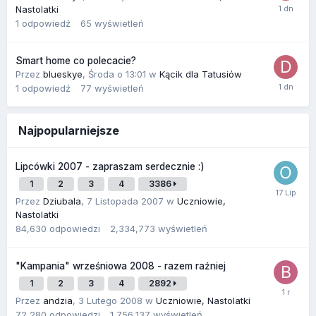
Nastolatki
1
odpowiedź
65
wyświetleń
Smart home co polecacie?
Przez
blueskye
,
Środa o 13:01
w
Kącik dla Tatusiów
1
odpowiedź
77
wyświetleń
Najpopularniejsze
Lipcówki 2007 - zapraszam serdecznie :)
1
2
3
4
3386
Przez
Dziubala
,
7 Listopada 2007
w
Uczniowie,
Nastolatki
84,630
odpowiedzi
2,334,773
wyświetleń
"Kampania" wrześniowa 2008 - razem raźniej
1
2
3
4
2892
Przez
andzia
,
3 Lutego 2008
w
Uczniowie, Nastolatki
72,280
odpowiedzi
1,756,137
wyświetleń