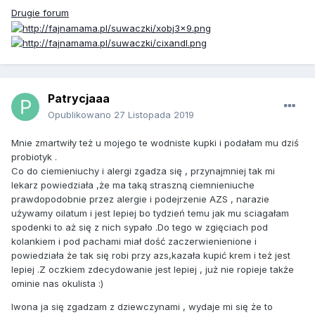
Drugie forum
Patrycjaaa
Opublikowano
27 Listopada 2019
Mnie zmartwiły też u mojego te wodniste kupki i podałam mu dziś
probiotyk .
Co do ciemieniuchy i alergi zgadza się , przynajmniej tak mi
lekarz powiedziała ,że ma taką straszną ciemnieniuche
prawdopodobnie przez alergie i podejrzenie AZS , narazie
używamy oilatum i jest lepiej bo tydzień temu jak mu sciagałam
spodenki to aż się z nich sypało .Do tego w zgięciach pod
kolankiem i pod pachami miał dość zaczerwienienione i
powiedziała że tak się robi przy azs,kazała kupić krem i też jest
lepiej .Z oczkiem zdecydowanie jest lepiej , już nie ropieje także
ominie nas okulista :)
Iwona ja się zgadzam z dziewczynami , wydaje mi się że to