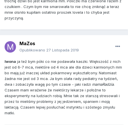
trochę dziwi bo jest karmiona mm. Policzki ma czerwone razem z
czulkiem . Czym bym nie smarowała to nie chcę zniknąć a teraz
mnie olsnilo kupiłam ostatnio proszek lovela i to chyba jest
przyczyną.
MaZos
Opublikowano
27 Listopada 2019
Iwona
ja też bym póki co nie podawała kaszki. Większość z nich
jest od 6-7 mca, niektóre od 4 mca ale dla dzieci karmionych mm
bo mają już inaczej układ pokarmowy wykształcony. Natomiast
żadna nie jest od 3 mca. Ja bym olała rady pediatry na tydzień,
dwa i zobaczyła wagę po tym czasie - jaki radzi
mamaRadzia
.
Czasem mam wrażenie że niektórzy lekarze i położne to
eksperymenty na ludziach robią. Mnie tak ze starszą stresowali i
przez to mieliśmy problemy z jej jedzeniem, spaniem i moją
laktacją. Czasem lepiej posłuchać instynktu i szóstego zmysłu
matki.