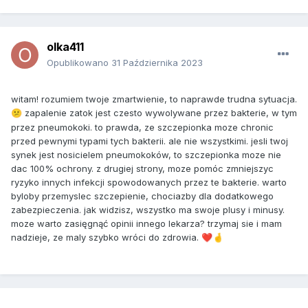
olka411
Opublikowano
31 Października 2023
witam! rozumiem twoje zmartwienie, to naprawde trudna sytuacja.
zapalenie zatok jest czesto wywolywane przez bakterie, w tym
😕
przez pneumokoki. to prawda, ze szczepionka moze chronic
przed pewnymi typami tych bakterii. ale nie wszystkimi. jesli twoj
synek jest nosicielem pneumokoków, to szczepionka moze nie
dac 100% ochrony. z drugiej strony, moze pomóc zmniejszyc
ryzyko innych infekcji spowodowanych przez te bakterie. warto
byloby przemyslec szczepienie, chociazby dla dodatkowego
zabezpieczenia. jak widzisz, wszystko ma swoje plusy i minusy.
moze warto zasięgnąć opinii innego lekarza? trzymaj sie i mam
nadzieje, ze maly szybko wróci do zdrowia.
❤️
🤞