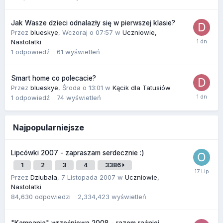
Jak Wasze dzieci odnalazły się w pierwszej klasie?
Przez
blueskye
,
Wczoraj o 07:57
w
Uczniowie,
Nastolatki
1
odpowiedź
61
wyświetleń
Smart home co polecacie?
Przez
blueskye
,
Środa o 13:01
w
Kącik dla Tatusiów
1
odpowiedź
74
wyświetleń
Najpopularniejsze
Lipcówki 2007 - zapraszam serdecznie :)
1
2
3
4
3386
Przez
Dziubala
,
7 Listopada 2007
w
Uczniowie,
Nastolatki
84,630
odpowiedzi
2,334,423
wyświetleń