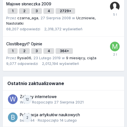
Majowe słoneczka 2009
1
2
3
4
2729
Przez
czarna_aga
,
27 Sierpnia 2008
w
Uczniowie,
Nastolatki
68,207
odpowiedzi
2,318,372
wyświetleń
Clostilbegyt? Opinie
1
2
3
4
364
Przez
Rysia06
,
23 Lutego 2019
w
9 miesięcy, ciąża
9,077
odpowiedzi
2,012,194
wyświetleń
Ostatnio zaktualizowane
Zakupy internetowe
12
Wula
· Rozpoczęto
27 Sierpnia 2021
Publikacja artykułów naukowych
2
berus44
· Rozpoczęto
14 Lutego