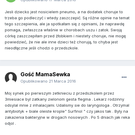
Jesli dziecko jest nosicielem pneumo, a na dodatek choruje to
trzeba go podleczyć i wtedy zaszczepić. Są różne opinie na temat
tego szczepienia, ale ja spotkałam się z opiniami, że naprawdę
pomaga, zwłaszcza właśnie w chorobach uszu i zatok. Swoją
córkę zaszczepiłam przed żłobkiem i niestety choruje, nie mogę
powiedzieć, że nie ale inne dzieci też chorują, to chyba jest
nieodłączne jeśli chodzi o przedszkole.
Gość MamaSewka
Opublikowano
21 Marca 2016
Moj synek po pierwszym zetknieciu z przedszkolem przez
3miesiace byl zatkany zielonom gesta flegma . Lekarz rodzinny
odsylal mnie z inhalacjami. Udalismy sie do laryngologa . Otrzymal
antybiotyk + biale oleiste krople" Surfinol " czy jakos tak . Byly na
zakazenia bakteryjne w drogach nosowych . Po 5 dniach jak reka
odjol .