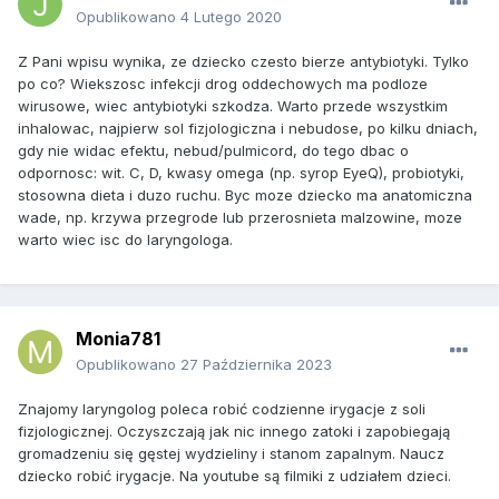
Opublikowano
4 Lutego 2020
Z Pani wpisu wynika, ze dziecko czesto bierze antybiotyki. Tylko
po co? Wiekszosc infekcji drog oddechowych ma podloze
wirusowe, wiec antybiotyki szkodza. Warto przede wszystkim
inhalowac, najpierw sol fizjologiczna i nebudose, po kilku dniach,
gdy nie widac efektu, nebud/pulmicord, do tego dbac o
odpornosc: wit. C, D, kwasy omega (np. syrop EyeQ), probiotyki,
stosowna dieta i duzo ruchu. Byc moze dziecko ma anatomiczna
wade, np. krzywa przegrode lub przerosnieta malzowine, moze
warto wiec isc do laryngologa.
Monia781
Opublikowano
27 Października 2023
Znajomy laryngolog poleca robić codzienne irygacje z soli
fizjologicznej. Oczyszczają jak nic innego zatoki i zapobiegają
gromadzeniu się gęstej wydzieliny i stanom zapalnym. Naucz
dziecko robić irygacje. Na youtube są filmiki z udziałem dzieci.