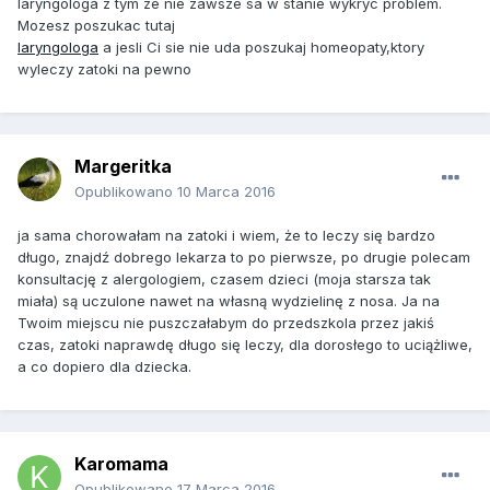
laryngologa z tym ze nie zawsze sa w stanie wykryc problem.
Mozesz poszukac tutaj
laryngologa
a jesli Ci sie nie uda poszukaj homeopaty,ktory
wyleczy zatoki na pewno
Margeritka
Opublikowano
10 Marca 2016
ja sama chorowałam na zatoki i wiem, że to leczy się bardzo
długo, znajdź dobrego lekarza to po pierwsze, po drugie polecam
konsultację z alergologiem, czasem dzieci (moja starsza tak
miała) są uczulone nawet na własną wydzielinę z nosa. Ja na
Twoim miejscu nie puszczałabym do przedszkola przez jakiś
czas, zatoki naprawdę długo się leczy, dla dorosłego to uciążliwe,
a co dopiero dla dziecka.
Karomama
Opublikowano
17 Marca 2016