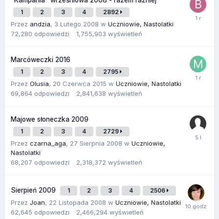
"Kampania" wrześniowa 2008 - razem raźniej
1
2
3
4
2892
Przez
andzia
,
3 Lutego 2008
w
Uczniowie, Nastolatki
72,280
odpowiedzi
1,755,903
wyświetleń
Marcóweczki 2016
1
2
3
4
2795
Przez
Olusia
,
20 Czerwca 2015
w
Uczniowie, Nastolatki
69,864
odpowiedzi
2,841,638
wyświetleń
Majowe słoneczka 2009
1
2
3
4
2729
Przez
czarna_aga
,
27 Sierpnia 2008
w
Uczniowie,
Nastolatki
68,207
odpowiedzi
2,318,372
wyświetleń
Sierpień 2009
1
2
3
4
2506
Przez
Joan
,
22 Listopada 2008
w
Uczniowie, Nastolatki
62,645
odpowiedzi
2,466,294
wyświetleń