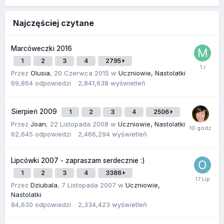
Najczęściej czytane
Marcóweczki 2016
1
2
3
4
2795
Przez
Olusia
,
20 Czerwca 2015
w
Uczniowie, Nastolatki
69,864
odpowiedzi
2,841,638
wyświetleń
Sierpień 2009
1
2
3
4
2506
Przez
Joan
,
22 Listopada 2008
w
Uczniowie, Nastolatki
62,645
odpowiedzi
2,466,294
wyświetleń
Lipcówki 2007 - zapraszam serdecznie :)
1
2
3
4
3386
Przez
Dziubala
,
7 Listopada 2007
w
Uczniowie,
Nastolatki
84,630
odpowiedzi
2,334,423
wyświetleń