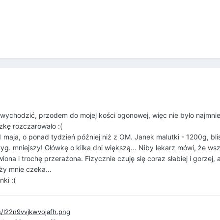
ż wychodzić, przodem do mojej kości ogonowej, więc nie było najmni
szkę rozczarowało :(
aja, o ponad tydzień później niż z OM. Janek malutki - 1200g, bli
yg. mniejszy! Główkę o kilka dni większą... Niby lekarz mówi, że ws
ona i trochę przerażona. Fizycznie czuję się coraz słabiej i gorzej, a
ży mnie czeka...
ki :(