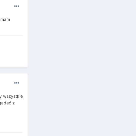
o mam
by wszystkie
ogadać z