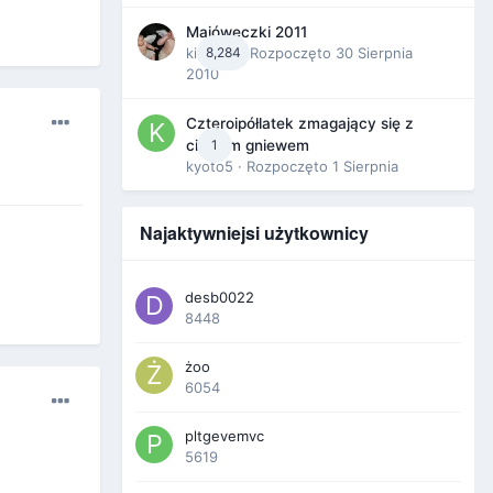
Majóweczki 2011
kikarika
8,284
· Rozpoczęto
30 Sierpnia
2010
Czteroipółlatek zmagający się z
1
ciągłym gniewem
kyoto5
· Rozpoczęto
1 Sierpnia
Najaktywniejsi użytkownicy
desb0022
8448
żoo
6054
pltgevemvc
5619