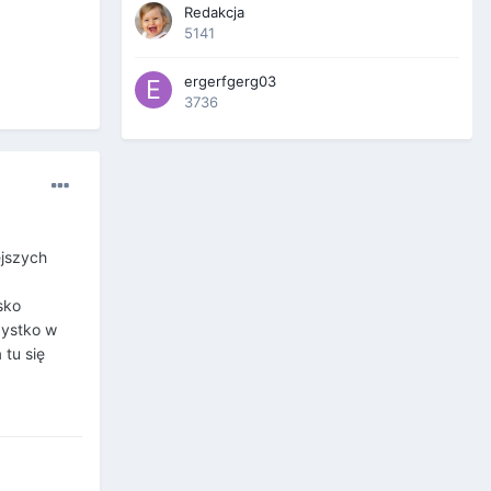
Redakcja
5141
ergerfgerg03
3736
ejszych
sko
zystko w
 tu się