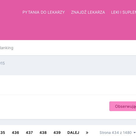
PYTANIA DO LEKARZY
ZNAJDŹ LEKARZA
LEKI I SUPL
Ranking
015
Obserwują
435
436
437
438
439
DALEJ
Strona 434 z 1480