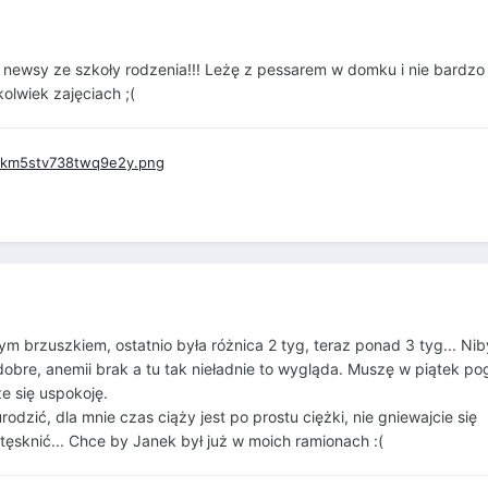
 newsy ze szkoły rodzenia!!! Leżę z pessarem w domku i nie bardz
olwiek zajęciach ;(
tym brzuszkiem, ostatnio była różnica 2 tyg, teraz ponad 3 tyg... Ni
dobre, anemii brak a tu tak nieładnie to wygląda. Muszę w piątek p
 się uspokoję.
rodzić, dla mnie czas ciąży jest po prostu ciężki, nie gniewajcie się
tęsknić... Chce by Janek był już w moich ramionach :(