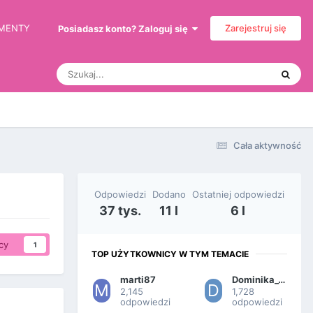
EMENTY
Zarejestruj się
Posiadasz konto? Zaloguj się
Cała aktywność
Odpowiedzi
Dodano
Ostatniej odpowiedzi
37 tys.
11 l
6 l
cy
1
TOP UŻYTKOWNICY W TYM TEMACIE
marti87
Dominika_1989
2,145
1,728
odpowiedzi
odpowiedzi