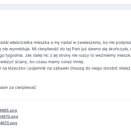
adal właścicielka mieszka a my nadal w zawieszeniu, bo nie podpis
ę nie wymelduje. Mi cierpliwość do tej Pani już dawno się skończyła,
go tygodnia. Jak dalej nic z jej strony nie ruszy to weźmiemy miesz
świeżyć ściany, bo czasu mamy coraz mniej.
r na łóżeczko i pojemnik na zabawki (muszę do niego dorobić stelaż
wiam za cierpliwość