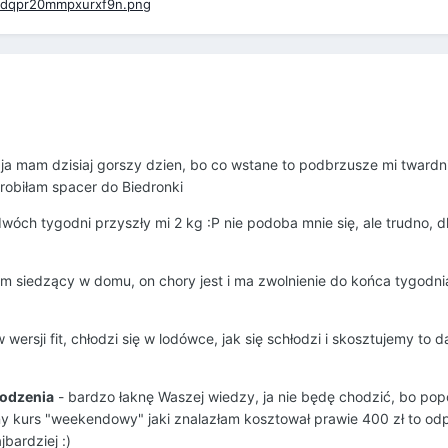
a mam dzisiaj gorszy dzien, bo co wstane to podbrzusze mi twardnie
e zrobiłam spacer do Biedronki
wóch tygodni przyszły mi 2 kg :P nie podoba mnie się, ale trudno, d
 siedzący w domu, on chory jest i ma zwolnienie do końca tygodnia
 wersji fit, chłodzi się w lodówce, jak się schłodzi i skosztujemy to 
rodzenia
- bardzo łaknę Waszej wiedzy, ja nie będę chodzić, bo pop
ny kurs "weekendowy" jaki znalazłam kosztował prawie 400 zł to od
jbardziej :)