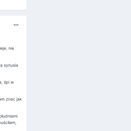
je, nie
la synusia
, śpi w
dam znac jak
ołudniami
puściłam,