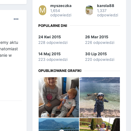
myszeczka
karola88
1,654
1,337
odpowiedzi
odpowiedzi
POPULARNE DNI
24 Kwi 2015
26 Mar 2015
zemy aktu
228 odpowiedzi
226 odpowiedzi
 natomiast
14 Maj 2015
30 Lip 2015
kanie w
223 odpowiedzi
220 odpowiedzi
OPUBLIKOWANE GRAFIKI