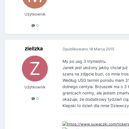
Użytkownik
0
zielizka
Opublikowano
18 Marca 2015
My po usg 3 trymestru.
Janek jest ułożony jakby chciał ju
szans na zdjęcie buzi, co mnie tro
Według USG termin porodu mam 31 m
dolnego centyla. Brzuszek ma o 3 t
Użytkownik
granicach normy, ale jestem zmartwi
0
okazuje, że dodatkowy tydzień cią
Kiepski to dzień dla mnie Dziewczyn