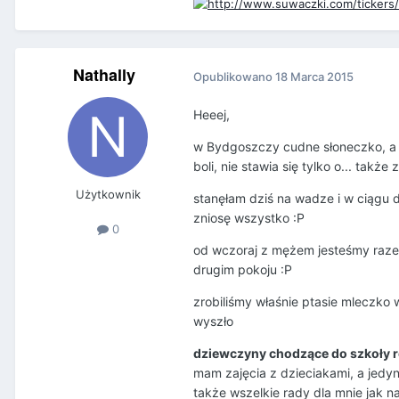
Nathally
Opublikowano
18 Marca 2015
Heeej,
w Bydgoszczy cudne słoneczko, a j
boli, nie stawia się tylko o... takż
Użytkownik
stanęłam dziś na wadze i w ciągu d
zniosę wszystko :P
0
od wczoraj z mężem jesteśmy razem
drugim pokoju :P
zrobiliśmy właśnie ptasie mleczko w
wyszło
dziewczyny chodzące do szkoły 
mam zajęcia z dzieciakami, a jedy
także wszelkie rady dla mnie jak na