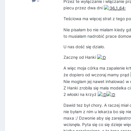
0
Przez te wyłączanie i włączanie pr
piecu przez dwa dni
Teściowa ma więcej strat z tego p
Nie pisałam bo nie miałam kiedy gd
to musiałam nadrobić prace domo
U nas dość się działo.
Zacznę od Hanki
A więc moja córka ma zapalenie krt
że dopiero od wczoraj mamy prąd
Nie mogłam jej nawet inhalować w ne
Z Hanki zrobiła się mała modelka cią
2 włoski na krzyż
Dawid tez był chory. A raczej miał
nie byłam z nim u lekarza bo się ni
maxa :/ Dzwonie aby się zarejestro
wcisnęła. Pyta się co się dzieje w
białka przekrwione, a ta tępa szcz