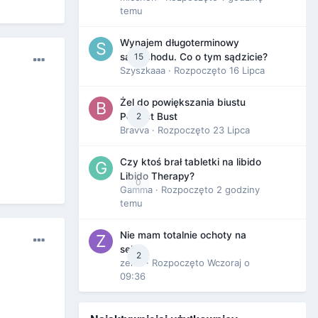
temu
Wynajem długoterminowy
15
samochodu. Co o tym sądzicie?
Szyszkaaa
· Rozpoczęto
16 Lipca
Żel do powiększania biustu
2
Perfect Bust
Bravva
· Rozpoczęto
23 Lipca
Czy ktoś brał tabletki na libido
Libido Therapy?
0
Gamma
· Rozpoczęto
2 godziny
temu
Nie mam totalnie ochoty na
seks
2
zenla
· Rozpoczęto
Wczoraj o
09:36