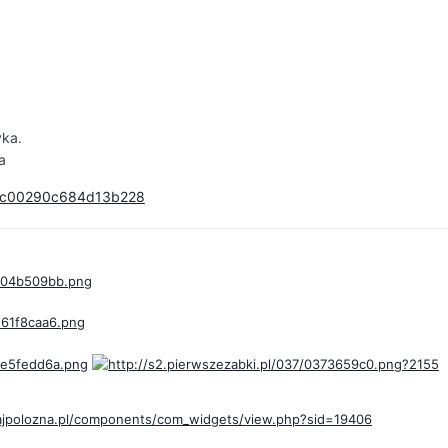
yka.
a