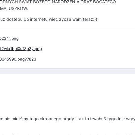
OGODNYCH ŚWIAT BOŻEGO NARODZENIA ORAZ BOGATEGO
I MALUSZKOW.
 juz dostepu do internetu wiec zycze wam teraz:))
am nie mieliśmy tego okropnego prądy i tak to trwało 3 tygodnie wry