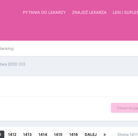
PYTANIA DO LEKARZY
ZNAJDŹ LEKARZA
LEKI I SUPL
Ranking
a 2010 :))))
Obserwują
1
1412
1413
1414
1415
1416
DALEJ
Strona 141