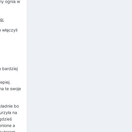
śmy ognia w
 włączyli
 bardziej
epiej.
 na te swoje
kładnie bo
urzyła na
gdzieś
enione a
mputerem.