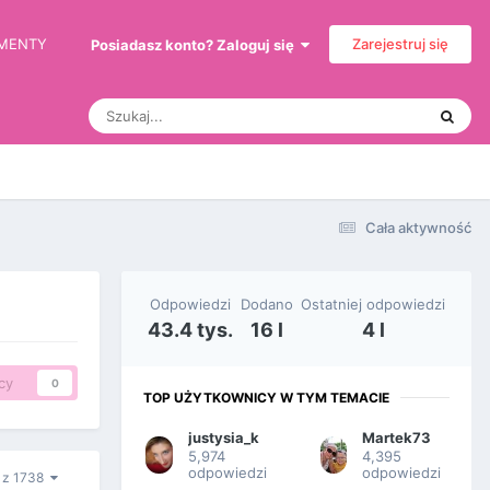
EMENTY
Zarejestruj się
Posiadasz konto? Zaloguj się
Cała aktywność
Odpowiedzi
Dodano
Ostatniej odpowiedzi
43.4 tys.
16 l
4 l
cy
0
TOP UŻYTKOWNICY W TYM TEMACIE
justysia_k
Martek73
5,974
4,395
odpowiedzi
odpowiedzi
1 z 1738