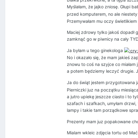
Myślałam, że jajko zniosę. Głupi babs
przed komputerem, no ale niestety 
Przemywałam mu oczy świetlikiem i
Maciej zdrowy tylko jakoś dopadł
zamknąć go w piwnicy na cały T
Ja byłam u tego ginekologa
No i okazało się, że mam jakieś zapa
znowu to coś na szyjce co miałam j
a potem będziemy leczyć drugie. J
Ja do świąt jestem przygotowana 
Pierniczki juz na początku miesiąc
a jutro upiekę jeszcze ciasto i to
szafach i szafkach, umyłam drzwi,
lampy i takie tam porządkowe sp
Prezenty mam juz popakowane choć
Mialam wkleic zdjęcia tortu od Mać