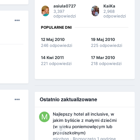
asiula0727
KaiKa
3,397
2,968
odpowiedzi
odpowiedzi
POPULARNE DNI
12 Maj 2010
19 Maj 2010
246 odpowiedzi
225 odpowiedzi
14 Kwi 2011
17 Mar 2010
221 odpowiedzi
218 odpowiedzi
Ostatnio zaktualizowane
Najlepszy hotel all inclusive, w
jakim byliście z małymi dziećmi
(w wieku poniemowlęcym lub
0
przedszkolnym)
micchon
· Rozpoczęto
1 godzinę