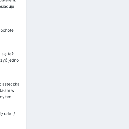
esiaduje
 ochote
 się też
czyć jedno
 ciasteczka
ątałam w
omyłam
ę uda :/