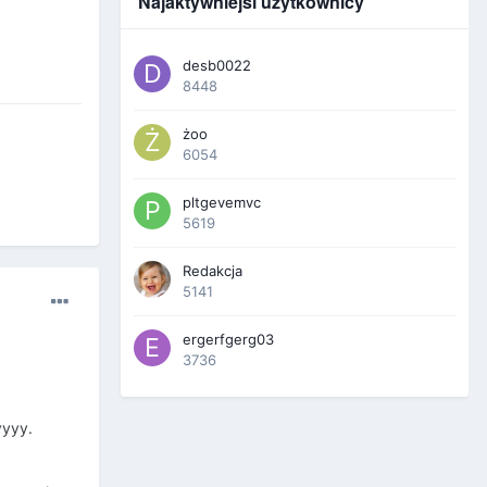
Najaktywniejsi użytkownicy
desb0022
8448
żoo
6054
pltgevemvc
5619
Redakcja
5141
ergerfgerg03
3736
yyyy.