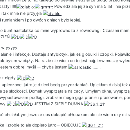
ztyl !!!!
Powiedziała jej że syn ma 5 lat i nie prz
i tak mnie nie przyjęła
 rumiankiem i po dwóch dniach było lepiej.
 go bunt nastolatka co mnie wyprowadza z równowagi. Czasami mam
YDZIEŃ
wryyyyy
lenie i infekcje. Dostaje antybiotyk, jakieś globulki i czopki. Pojawiło
ak byłam w ciąży. Na razie nie wiem co to jest najpierw muszę wyle
estem dobrej myśli -- chyba jestem
.......
jak nigdy
a upieczone. jutro je dzieci będą przyozdabiać. Upiekłam dzisiaj też
 tyle ze słodkości. Domek wysprzątała na cacy. Umyłam okna, wysprz
 wypastowałam podłogi, zrobiłam mega giga pranie i prasowanie, p
rawy
JESTEM Z SIEBIE DUMNA
 chciałabym jeszcze coś dokupić chłopakom ale nie wiem czy mi si
ka i zrobie to ale dopiero jutro-- OBIECUJE