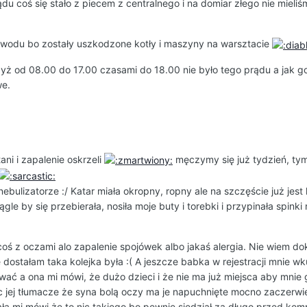
ądu coś się stało z piecem z centralnego i na domiar złego nie mieli
owodu bo zostały uszkodzone kotły i maszyny na warsztacie
yż od 08.00 do 17.00 czasami do 18.00 nie było tego prądu a jak go
we.
ani i zapalenie oskrzeli
męczymy się już tydzień, tym
bulizatorze :/ Katar miała okropny, ropny ale na szczęście już jest l
gle by się przebierała, nosiła moje buty i torebki i przypinała spinki
 coś z oczami alo zapalenie spojówek albo jakaś alergia. Nie wiem do
e dostałam taka kolejka była :( A jeszcze babka w rejestracji mnie wk
wać a ona mi mówi, że dużo dzieci i że nie ma już miejsca aby mnie 
ięc jej tłumacze że syna bolą oczy ma je napuchnięte mocno zaczerwi
ała mi mówi że to nic takiego bo pewnie siedział za długo przed ko