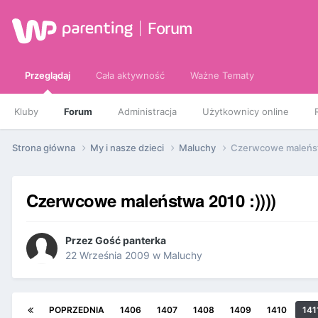
Forum
Przeglądaj
Cała aktywność
Ważne Tematy
Kluby
Forum
Administracja
Użytkownicy online
Strona główna
My i nasze dzieci
Maluchy
Czerwcowe maleństw
Czerwcowe maleństwa 2010 :))))
Przez Gość panterka
22 Września 2009
w
Maluchy
POPRZEDNIA
1406
1407
1408
1409
1410
141