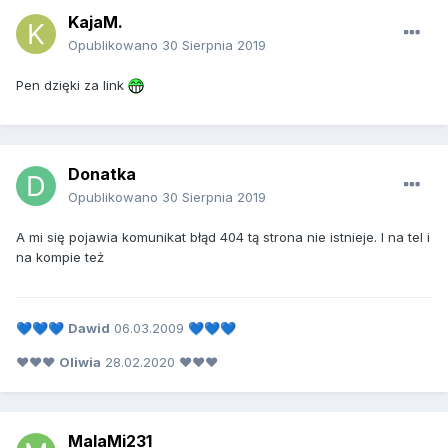
KajaM.
Opublikowano
30 Sierpnia 2019
Pen dzięki za link
Donatka
Opublikowano
30 Sierpnia 2019
A mi się pojawia komunikat błąd 404 tą strona nie istnieje. I na tel i
na kompie też
Dawid
06.03.2009
💙
💙
💙
💙
💙
💙
❤❤❤
Oliwia
28.02.2020 ❤❤❤
MalaMi231