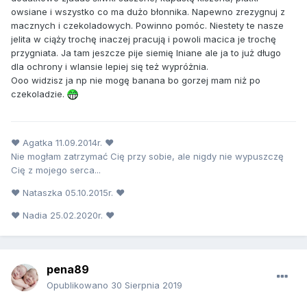
owsiane i wszystko co ma dużo błonnika. Napewno zrezygnuj z
macznych i czekoladowych. Powinno pomóc. Niestety te nasze
jelita w ciąży trochę inaczej pracują i powoli macica je trochę
przygniata. Ja tam jeszcze pije siemię lniane ale ja to już długo
dla ochrony i wlansie lepiej się też wypróżnia.
Ooo widzisz ja np nie mogę banana bo gorzej mam niż po
czekoladzie.
♥ Agatka 11.09.2014r. ♥
Nie mogłam zatrzymać Cię przy sobie, ale nigdy nie wypuszczę
Cię z mojego serca...
♥ Nataszka 05.10.2015r. ♥
♥ Nadia 25.02.2020r. ♥
pena89
Opublikowano
30 Sierpnia 2019