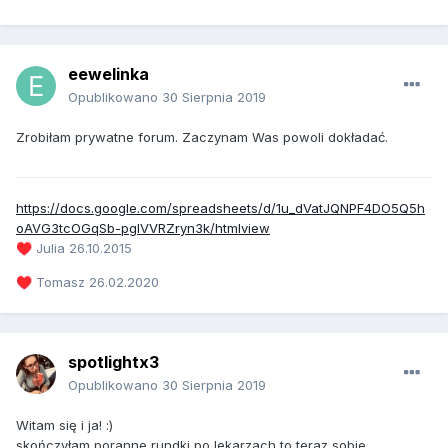
eewelinka
Opublikowano
30 Sierpnia 2019
Zrobiłam prywatne forum. Zaczynam Was powoli dokładać.
https://docs.google.com/spreadsheets/d/1u_dVatJQNPF4DO5Q5h
oAVG3tcOGqSb-pglVVRZryn3k/htmlview
Julia 26.10.2015
♥️
Tomasz 26.02.2020
♥️
spotlightx3
Opublikowano
30 Sierpnia 2019
Witam się i ja! :)
skończyłam poranne rundki po lekarzach to teraz sobie