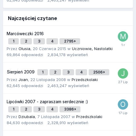
62,645
odpowiedzi
2,463,247
wyświetleń
Najczęściej czytane
Marcóweczki 2016
1
2
3
4
2795
Przez
Olusia
,
20 Czerwca 2015
w
Uczniowie, Nastolatki
69,864
odpowiedzi
2,834,178
wyświetleń
Sierpień 2009
1
2
3
4
2506
Przez
Joan
,
22 Listopada 2008
w
Przedszkolaki
62,645
odpowiedzi
2,463,247
wyświetleń
Lipcówki 2007 - zapraszam serdecznie :)
1
2
3
4
3386
Przez
Dziubala
,
7 Listopada 2007
w
Przedszkolaki
84,630
odpowiedzi
2,328,910
wyświetleń