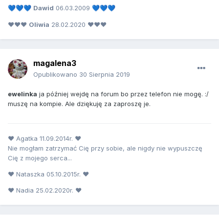
Dawid
06.03.2009
💙
💙
💙
💙
💙
💙
❤❤❤
Oliwia
28.02.2020 ❤❤❤
magalena3
Opublikowano
30 Sierpnia 2019
ewelinka
ja później wejdę na forum bo przez telefon nie mogę. :/
muszę na kompie. Ale dziękuję za zaproszę je.
♥ Agatka 11.09.2014r. ♥
Nie mogłam zatrzymać Cię przy sobie, ale nigdy nie wypuszczę
Cię z mojego serca...
♥ Nataszka 05.10.2015r. ♥
♥ Nadia 25.02.2020r. ♥