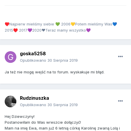
Najpierw mieliśmy siebie
2006
Potem mieliśmy Was
♥️
💚
💛
💙
2015
2017
2020❤Teraz mamy wszystko
♥️
💜
💜
goska5258
Opublikowano
30 Sierpnia 2019
Ja też nie mogę wejść na to forum. wyskakuje mi błąd.
Rudzinuszka
Opublikowano
30 Sierpnia 2019
Hej Dziewczyny!
Postanowiłam do Was wreszcie dołączyć!
Mam na imię Ewa, mam już 6 letnią córkę Karolinę zwaną Lolą i