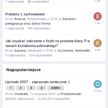
1
odpowiedź
88
wyświetleń
Problemy z zachowaniem
Przez
Bravva
,
Poniedziałek o 12:55
w
Zdrowie i
pielęgnacja oraz dobra forma
1
odpowiedź
156
wyświetleń
Jak uzyskać zaliczenie z fizyki na poziomie klasy 11 w
ramach kształcenia policealnego?
Przez
kazana
,
Niedziela o 13:52
w
Uczniowie, Nastolatki
0
odpowiedzi
254
wyświetleń
Najpopularniejsze
Lipcówki 2007 - zapraszam serdecznie :)
1
2
3
4
3386
Przez
Dziubala
,
7 Listopada 2007
w
Przedszkolaki
84,630
odpowiedzi
2,328,910
wyświetleń