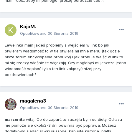
mam robić, żeby mi pomogło, proszę poradźcie coś :(
KajaM.
Opublikowano
30 Sierpnia 2019
Eewelinka mam jakieś problemy z wejściem w link bo jak
otwieram wiadomość to w tle otwiera mi mnie menu (tak gdzie
pisze forum encyklopedia produkty) i jak próbuje wejść w link to
mi się rzeczy właśnie te włączają. Czy mogłabyś mi jeszcze jedna
wiadomość napisać tylko ten link załączyć niżej przy
pozdrowieniach?
magalena3
Opublikowano
30 Sierpnia 2019
marzenita
witaj. Co do zaparć to zaczęła bym od diety. Odrazu
nie pomoże ale okolo2-3 dni powinna być poprawa. Możesz
dodatkowo zjadać śliwki suszone, kapustę kiszona, płatki