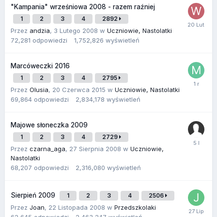
"Kampania" wrześniowa 2008 - razem raźniej
1
2
3
4
2892
Przez
andzia
,
3 Lutego 2008
w
Uczniowie, Nastolatki
72,281
odpowiedzi
1,752,826
wyświetleń
Marcóweczki 2016
1
2
3
4
2795
Przez
Olusia
,
20 Czerwca 2015
w
Uczniowie, Nastolatki
69,864
odpowiedzi
2,834,178
wyświetleń
Majowe słoneczka 2009
1
2
3
4
2729
Przez
czarna_aga
,
27 Sierpnia 2008
w
Uczniowie,
Nastolatki
68,207
odpowiedzi
2,316,080
wyświetleń
Sierpień 2009
1
2
3
4
2506
Przez
Joan
,
22 Listopada 2008
w
Przedszkolaki