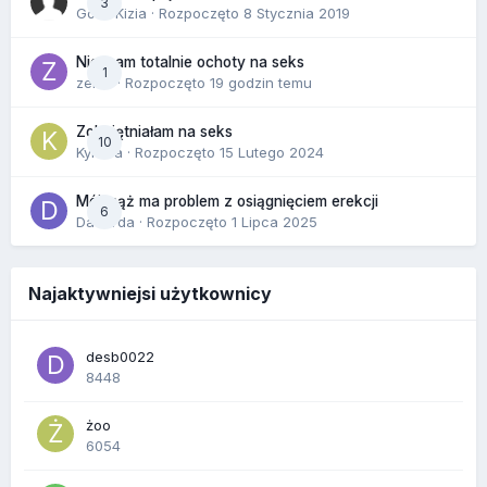
3
Gość Kizia · Rozpoczęto
8 Stycznia 2019
Nie mam totalnie ochoty na seks
1
zenla
· Rozpoczęto
19 godzin temu
Zobojętniałam na seks
10
Kynara
· Rozpoczęto
15 Lutego 2024
Mój mąż ma problem z osiągnięciem erekcji
6
Dafiorda
· Rozpoczęto
1 Lipca 2025
Najaktywniejsi użytkownicy
desb0022
8448
żoo
6054