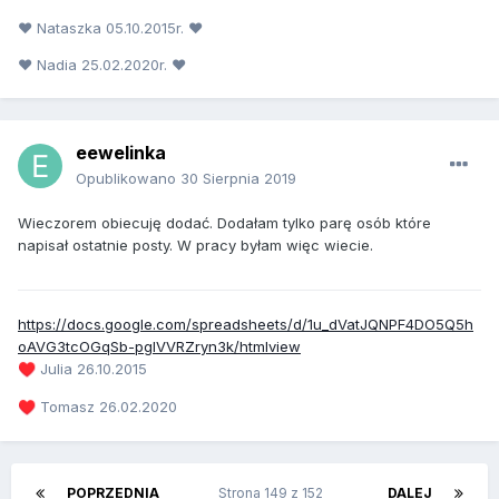
♥ Nataszka 05.10.2015r. ♥
♥ Nadia 25.02.2020r. ♥
eewelinka
Opublikowano
30 Sierpnia 2019
Wieczorem obiecuję dodać. Dodałam tylko parę osób które
napisał ostatnie posty. W pracy byłam więc wiecie.
https://docs.google.com/spreadsheets/d/1u_dVatJQNPF4DO5Q5h
oAVG3tcOGqSb-pglVVRZryn3k/htmlview
Julia 26.10.2015
♥️
Tomasz 26.02.2020
♥️
POPRZEDNIA
Strona 149 z 152
DALEJ