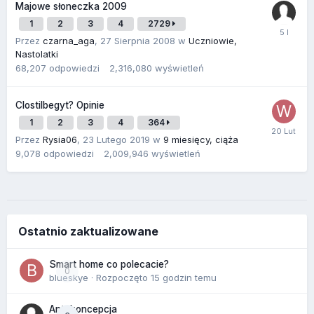
Majowe słoneczka 2009
1
2
3
4
2729
Przez
czarna_aga
,
27 Sierpnia 2008
w
Uczniowie,
Nastolatki
68,207
odpowiedzi
2,316,080
wyświetleń
Clostilbegyt? Opinie
1
2
3
4
364
Przez
Rysia06
,
23 Lutego 2019
w
9 miesięcy, ciąża
9,078
odpowiedzi
2,009,946
wyświetleń
Ostatnio zaktualizowane
Smart home co polecacie?
0
blueskye
· Rozpoczęto
15 godzin temu
Antykoncepcja