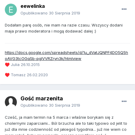
eewelinka
Opublikowano
30 Sierpnia 2019
Dodałam parę osób, nie mam na razie czasu. Wszyscy dodani
maja prawo moderatora i mogą dodawać dalej :)
https://docs.google.com/spreadsheets/d/1u_dVatJQNPF4DO5Q5h
oAVG3tcOGqSb-pglVVRZryn3k/htmlview
Julia 26.10.2015
♥️
Tomasz 26.02.2020
♥️
Gość marzenita
Opublikowano
30 Sierpnia 2019
Cześć, ja mam termin na 5 marca i właśnie borykam się z
cholernymi zaparciami... Ból brzucha ale to taki typowo od jelit to
już dla mnie codzienność od jakiegoś tygodnia... już nie wiem co