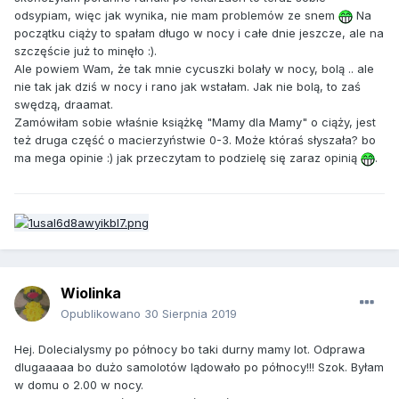
odsypiam, więc jak wynika, nie mam problemów ze snem
Na
początku ciąży to spałam długo w nocy i całe dnie jeszcze, ale na
szczęście już to minęło :).
Ale powiem Wam, że tak mnie cycuszki bolały w nocy, bolą .. ale
nie tak jak dziś w nocy i rano jak wstałam. Jak nie bolą, to zaś
swędzą, draamat.
Zamówiłam sobie właśnie książkę "Mamy dla Mamy" o ciąży, jest
też druga część o macierzyństwie 0-3. Może któraś słyszała? bo
ma mega opinie :) jak przeczytam to podzielę się zaraz opinią
.
Wiolinka
Opublikowano
30 Sierpnia 2019
Hej. Dolecialysmy po północy bo taki durny mamy lot. Odprawa
dlugaaaaa bo dużo samolotów lądowało po północy!!! Szok. Byłam
w domu o 2.00 w nocy.