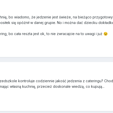
uchnię, bo wiadomo, że jedzenie jest świeże, na bieżąco przygotow
iłek się opóźnił w danej grupie. No i można dać dziecku dokładk
ing, bo cała reszta jest ok, to nie zwracajcie na to uwagi i już
😉
zedszkole kontroluje codziennie jakość jedzenia z cateringu? Chod
mając własną kuchnię, przecież doskonale wiedzą, co kupują...