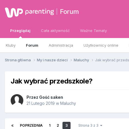
Forum
Przeglądaj
Cała aktywność
Ważne Tematy
Kluby
Forum
Administracja
Użytkownicy online
Strona główna
My i nasze dzieci
Maluchy
Jak wybrać przed
Jak wybrać przedszkole?
Przez Gość saken
21 Lutego 2019
w
Maluchy
POPRZEDNIA
1
2
3
Strona 3 z 3