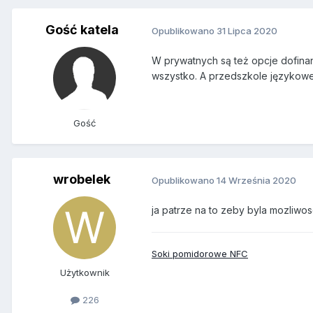
Gość katela
Opublikowano
31 Lipca 2020
W prywatnych są też opcje dofina
wszystko. A przedszkole językowe
Gość
wrobelek
Opublikowano
14 Września 2020
ja patrze na to zeby byla mozliw
Soki pomidorowe NFC
Użytkownik
226