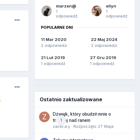
marzen@
ellyn
1
1
odpowiedź
odpowiedź
POPULARNE DNI
11 Mar 2020
22 Maj 2024
2 odpowiedzi
2 odpowiedzi
21 Lut 2019
27 Gru 2019
1 odpowiedź
1 odpowiedź
Ostatnio zaktualizowane

Dźwięk, który obudził mnie o
1
trzeciej nad ranem
zackr.a.y
· Rozpoczęto
27 Maja