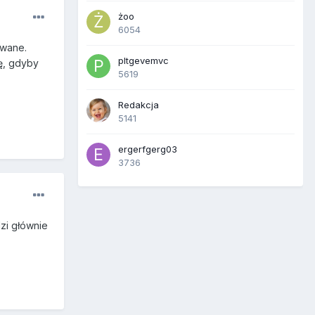
żoo
6054
ywane.
pltgevemvc
ę, gdyby
5619
Redakcja
5141
ergerfgerg03
3736
zi głównie