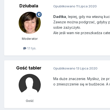
Dziubala
Opublikowano
11 Lipca 2020
Dadtka
, lepiej, gdy ma własną k
Zawsze można podgrzać, gdyby pos
sobie zażyczyło.
Ale jeśli wam nie przeszkadza cater
Moderator
1.1 tys.
Gość tabler
Opublikowano
13 Lipca 2020
Ma duże znaczenie. Myślisz, że pr
o zmieszczenie się w budżecie. A 
Gość