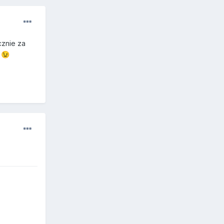
cznie za
a
😉