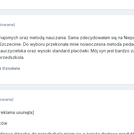
towane)
 znajomych oraz metodą nauczania. Sama zdecydowałam się na Niep
 Szczecinie. Do wyboru przekonała mnie nowoczesna metoda pedag
auczycielska oraz wysoki standard placówki. Mój syn jest bardzo
przedszkola.
z Dziubala
towane)
reklama usunięta]
iców
zając dziecko do przedszkola mijam się z świeża dostawa produk