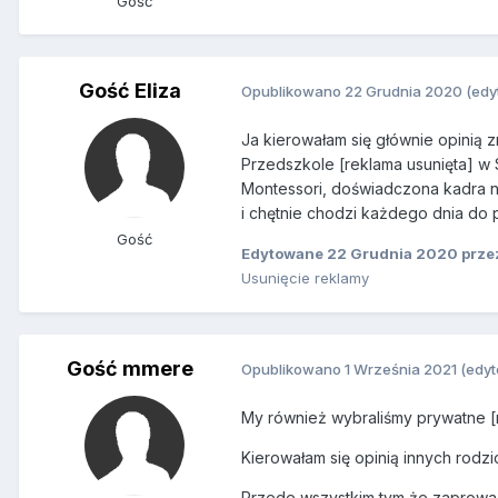
Gość
Gość Eliza
Opublikowano
22 Grudnia 2020
(edy
Ja kierowałam się głównie opinią
Przedszkole [reklama usunięta] w
Montessori, doświadczona kadra n
i chętnie chodzi każdego dnia do 
Gość
Edytowane
22 Grudnia 2020
prze
Usunięcie reklamy
Gość mmere
Opublikowano
1 Września 2021
(edy
My również wybraliśmy prywatne [
Kierowałam się opinią innych rodz
Przede wszystkim tym że zaprowad