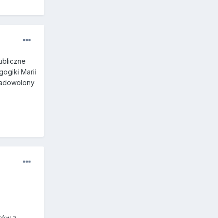
ubliczne
ogiki Marii
 zadowolony
tów z