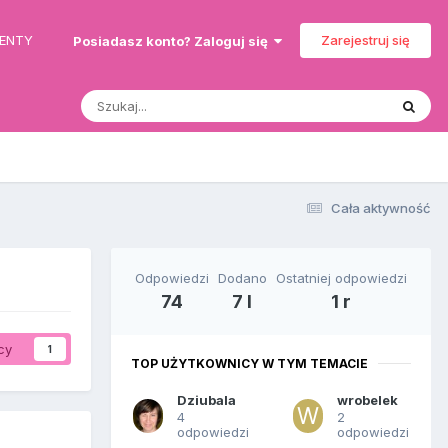
MENTY
Zarejestruj się
Posiadasz konto? Zaloguj się
Cała aktywność
Odpowiedzi
Dodano
Ostatniej odpowiedzi
74
7 l
1 r
cy
1
TOP UŻYTKOWNICY W TYM TEMACIE
Dziubala
wrobelek
4
2
odpowiedzi
odpowiedzi