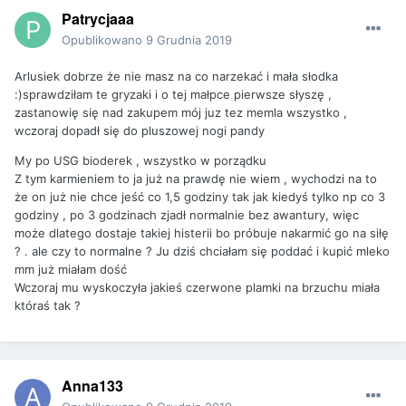
Patrycjaaa
Opublikowano
9 Grudnia 2019
Arlusiek dobrze że nie masz na co narzekać i mała słodka
:)sprawdziłam te gryzaki i o tej małpce pierwsze słyszę ,
zastanowię się nad zakupem mój juz tez memla wszystko ,
wczoraj dopadł się do pluszowej nogi pandy
My po USG bioderek , wszystko w porządku
Z tym karmieniem to ja już na prawdę nie wiem , wychodzi na to
że on już nie chce jeść co 1,5 godziny tak jak kiedyś tylko np co 3
godziny , po 3 godzinach zjadł normalnie bez awantury, więc
może dlatego dostaje takiej histerii bo próbuje nakarmić go na siłę
? . ale czy to normalne ? Ju dziś chciałam się poddać i kupić mleko
mm już miałam dość
Wczoraj mu wyskoczyła jakieś czerwone plamki na brzuchu miała
któraś tak ?
Anna133