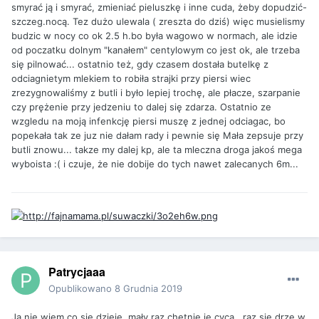
smyrać ją i smyrać, zmieniać pieluszkę i inne cuda, żeby dopudzić-
szczeg.nocą. Tez dużo ulewala ( zreszta do dziś) więc musielismy
budzic w nocy co ok 2.5 h.bo była wagowo w normach, ale idzie
od poczatku dolnym "kanałem" centylowym co jest ok, ale trzeba
się pilnować... ostatnio też, gdy czasem dostała butelkę z
odciagnietym mlekiem to robiła strajki przy piersi wiec
zrezygnowaliśmy z butli i było lepiej trochę, ale płacze, szarpanie
czy prężenie przy jedzeniu to dalej się zdarza. Ostatnio ze
wzgledu na moją infenkcję piersi muszę z jednej odciagac, bo
popekała tak ze juz nie dałam rady i pewnie się Mała zepsuje przy
butli znowu... takze my dalej kp, ale ta mleczna droga jakoś mega
wyboista :( i czuje, że nie dobije do tych nawet zalecanych 6m...
Patrycjaaa
Opublikowano
8 Grudnia 2019
Ja nie wiem co się dzieje ,mały raz chętnie je cyca , raz się drze w