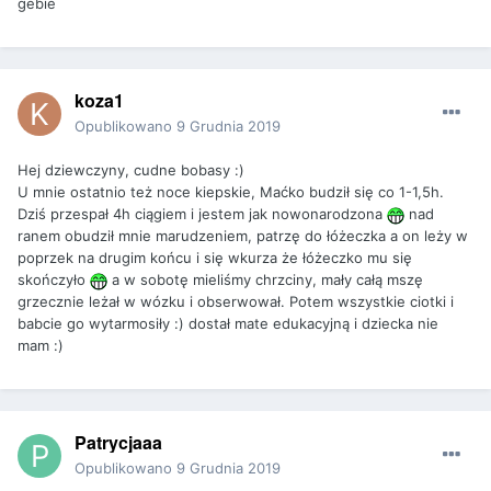
gebie
koza1
Opublikowano
9 Grudnia 2019
Hej dziewczyny, cudne bobasy :)
U mnie ostatnio też noce kiepskie, Maćko budził się co 1-1,5h.
Dziś przespał 4h ciągiem i jestem jak nowonarodzona
nad
ranem obudził mnie marudzeniem, patrzę do łóżeczka a on leży w
poprzek na drugim końcu i się wkurza że łóżeczko mu się
skończyło
a w sobotę mieliśmy chrzciny, mały całą mszę
grzecznie leżał w wózku i obserwował. Potem wszystkie ciotki i
babcie go wytarmosiły :) dostał mate edukacyjną i dziecka nie
mam :)
Patrycjaaa
Opublikowano
9 Grudnia 2019