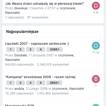
Jak Wasze dzieci odnalazły się w pierwszej klasie?
Przez
blueskye
,
Czwartek o 07:57
w
Uczniowie,
Nastolatki
1
odpowiedź
97
wyświetleń
Najpopularniejsze
Lipcówki 2007 - zapraszam serdecznie :)
1
2
3
4
3386
Przez
Dziubala
,
7 Listopada 2007
w
Uczniowie,
Nastolatki
84,630
odpowiedzi
2,340,103
wyświetleń
"Kampania" wrześniowa 2008 - razem raźniej
1
2
3
4
2892
Przez
andzia
,
3 Lutego 2008
w
Uczniowie, Nastolatki
72,280
odpowiedzi
1,763,465
wyświetleń
Marcóweczki 2016