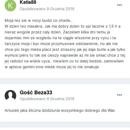
Katia88
Opublikowano
9 Grudnia 2019
Moja tez sie w nocy budzi co chwile..
W dzien tez masakra. Jak ma dobry dzien to spi lacznie z 1,5 h a
nieraz wogole przez caly dzien. Zaczelam kilka dni temu ja
dojarmiac mm ze wzgledu na te ciągle wiszenie przy cycu i ta
tarczyce moja i byc moze przymusowe odstawienie, no ale nie
chce pic tego mleka placz jest straszny jak jej daje butle a jak tylko
wymusi piers to tak sie cieszy naprawde az mi sie smiac chce z tej
jej radości na widok cyca.. niewiem co to dalej bedzie..zamowilam
w aptece gemini inne mlekk moze jej to nie smakuje
Gość Beza33
Opublikowano
9 Grudnia 2019
Arlusiek jaka śliczna dzidziunia wszystkiego dobrego dla Was