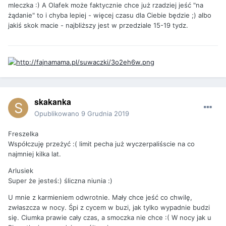
mleczka :) A Olafek może faktycznie chce już rzadziej jeść "na
żądanie" to i chyba lepiej - więcej czasu dla Ciebie będzie ;) albo
jakiś skok macie - najbliższy jest w przedziale 15-19 tydz.
skakanka
Opublikowano
9 Grudnia 2019
Freszelka
Współczuję przeżyć :( limit pecha już wyczerpaliśscie na co
najmniej kilka lat.
Arlusiek
Super że jesteś:) śliczna niunia :)
U mnie z karmieniem odwrotnie. Mały chce jeść co chwilę,
zwłaszcza w nocy. Śpi z cycem w buzi, jak tylko wypadnie budzi
się. Ciumka prawie cały czas, a smoczka nie chce :( W nocy jak u