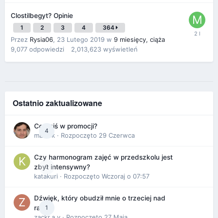
Clostilbegyt? Opinie
1
2
3
4
364
Przez
Rysia06
,
23 Lutego 2019
w
9 miesięcy, ciąża
9,077
odpowiedzi
2,013,623
wyświetleń
Ostatnio zaktualizowane
Co dziś w promocji?
4
maciek
· Rozpoczęto
29 Czerwca
Czy harmonogram zajęć w przedszkolu jest
0
zbyt intensywny?
katakuri
· Rozpoczęto
Wczoraj o 07:57
Dźwięk, który obudził mnie o trzeciej nad
1
ranem
zackr.a.y
· Rozpoczęto
27 Maja