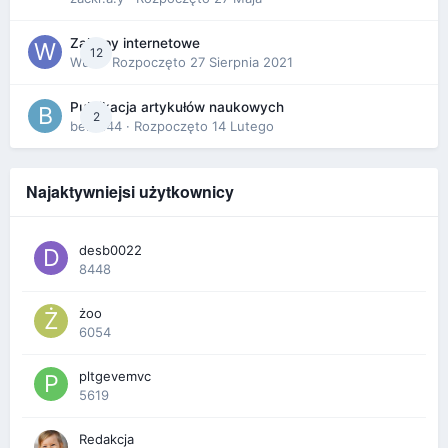
Zakupy internetowe
12
Wula
· Rozpoczęto
27 Sierpnia 2021
Publikacja artykułów naukowych
2
berus44
· Rozpoczęto
14 Lutego
Najaktywniejsi użytkownicy
desb0022
8448
żoo
6054
pltgevemvc
5619
Redakcja