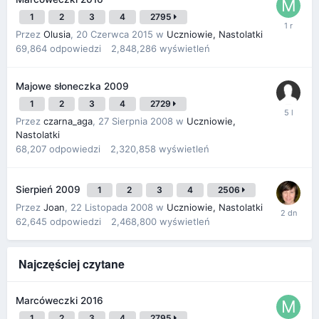
1
2
3
4
2795
Przez
Olusia
,
20 Czerwca 2015
w
Uczniowie, Nastolatki
69,864
odpowiedzi
2,848,286
wyświetleń
Majowe słoneczka 2009
1
2
3
4
2729
Przez
czarna_aga
,
27 Sierpnia 2008
w
Uczniowie,
Nastolatki
68,207
odpowiedzi
2,320,858
wyświetleń
Sierpień 2009
1
2
3
4
2506
Przez
Joan
,
22 Listopada 2008
w
Uczniowie, Nastolatki
62,645
odpowiedzi
2,468,800
wyświetleń
Najczęściej czytane
Marcóweczki 2016
1
2
3
4
2795