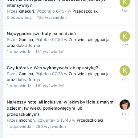
intensywny?
Przez
katakuri
,
Wczoraj o 07:57
w
Przedszkolaki
0
odpowiedzi
136
wyświetleń
Najwygodniejsze buty na co dzień
Przez
Gamma
,
Piątek o 07:50
w
Zdrowie i pielęgnacja
oraz dobra forma
1
odpowiedź
131
wyświetleń
Czy któraś z Was wykonywała labioplastykę?
Przez
Gamma
,
Piątek o 07:28
w
Zdrowie i pielęgnacja
oraz dobra forma
1
odpowiedź
119
wyświetleń
Najlepszy hotel all inclusive, w jakim byliście z małymi
dziećmi (w wieku poniemowlęcym lub
przedszkolnym)
Przez
micchon
,
Czwartek o 13:46
w
Przedszkolaki
1
odpowiedź
286
wyświetleń