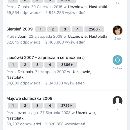
Przez
Olusia
,
20 Czerwca 2015
w
Uczniowie, Nastolatki
69,864
odpowiedzi
2,848,286
wyświetleń
Sierpień 2009
1
2
3
4
2506
Przez
Joan
,
22 Listopada 2008
w
Uczniowie, Nastolatki
62,645
odpowiedzi
2,468,800
wyświetleń
Lipcówki 2007 - zapraszam serdecznie :)
1
2
3
4
3386
Przez
Dziubala
,
7 Listopada 2007
w
Uczniowie,
Nastolatki
84,630
odpowiedzi
2,340,103
wyświetleń
Majowe słoneczka 2009
1
2
3
4
2729
Przez
czarna_aga
,
27 Sierpnia 2008
w
Uczniowie,
Nastolatki
68,207
odpowiedzi
2,320,858
wyświetleń