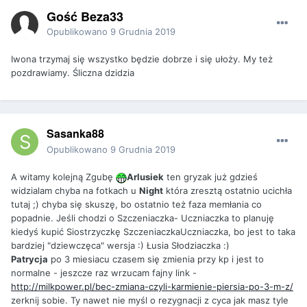
Gość Beza33
Opublikowano
9 Grudnia 2019
Iwona trzymaj się wszystko będzie dobrze i się ułoży. My też
pozdrawiamy. Śliczna dzidzia
Sasanka88
Opublikowano
9 Grudnia 2019
A witamy kolejną Zgubę
Arlusiek
ten gryzak już gdzieś
widzialam chyba na fotkach u
Night
która zresztą ostatnio ucichła
tutaj ;) chyba się skuszę, bo ostatnio też faza memłania co
popadnie. Jeśli chodzi o Szczeniaczka- Uczniaczka to planuję
kiedyś kupić Siostrzyczkę SzczeniaczkaUczniaczka, bo jest to taka
bardziej "dziewczęca" wersja :) Łusia Słodziaczka :)
Patrycja
po 3 miesiacu czasem się zmienia przy kp i jest to
normalne - jeszcze raz wrzucam fajny link -
http://milkpower.pl/bec-zmiana-czyli-karmienie-piersia-po-3-m-z/
zerknij sobie. Ty nawet nie myśl o rezygnacji z cyca jak masz tyle