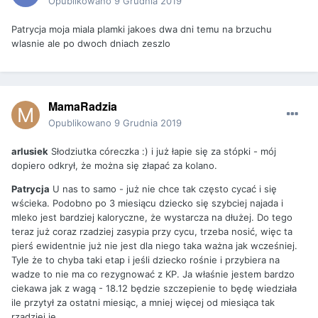
Opublikowano
9 Grudnia 2019
Patrycja moja miala plamki jakoes dwa dni temu na brzuchu
wlasnie ale po dwoch dniach zeszlo
MamaRadzia
Opublikowano
9 Grudnia 2019
arlusiek
Słodziutka córeczka :) i już łapie się za stópki - mój
dopiero odkrył, że można się złapać za kolano.
Patrycja
U nas to samo - już nie chce tak często cycać i się
wścieka. Podobno po 3 miesiącu dziecko się szybciej najada i
mleko jest bardziej kaloryczne, że wystarcza na dłużej. Do tego
teraz już coraz rzadziej zasypia przy cycu, trzeba nosić, więc ta
pierś ewidentnie już nie jest dla niego taka ważna jak wcześniej.
Tyle że to chyba taki etap i jeśli dziecko rośnie i przybiera na
wadze to nie ma co rezygnować z KP. Ja właśnie jestem bardzo
ciekawa jak z wagą - 18.12 będzie szczepienie to będę wiedziała
ile przytył za ostatni miesiąc, a mniej więcej od miesiąca tak
rzadziej je.