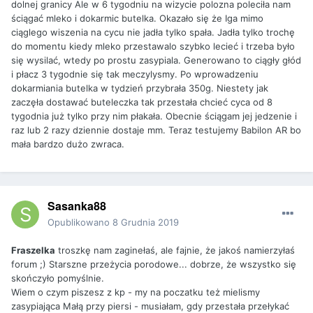
dolnej granicy Ale w 6 tygodniu na wizycie polozna poleciła nam
ściągać mleko i dokarmic butelka. Okazało się że Iga mimo
ciąglego wiszenia na cycu nie jadła tylko spała. Jadła tylko trochę
do momentu kiedy mleko przestawalo szybko lecieć i trzeba było
się wysilać, wtedy po prostu zasypiala. Generowano to ciągły głód
i płacz 3 tygodnie się tak meczylysmy. Po wprowadzeniu
dokarmiania butelka w tydzień przybrała 350g. Niestety jak
zaczęła dostawać buteleczka tak przestała chcieć cyca od 8
tygodnia już tylko przy nim płakała. Obecnie ściągam jej jedzenie i
raz lub 2 razy dziennie dostaje mm. Teraz testujemy Babilon AR bo
mała bardzo dużo zwraca.
Sasanka88
Opublikowano
8 Grudnia 2019
Fraszelka
troszkę nam zaginełaś, ale fajnie, że jakoś namierzyłaś
forum ;) Starszne przeżycia porodowe... dobrze, że wszystko się
skończyło pomyślnie.
Wiem o czym piszesz z kp - my na poczatku też mielismy
zasypiająca Małą przy piersi - musiałam, gdy przestała przełykać