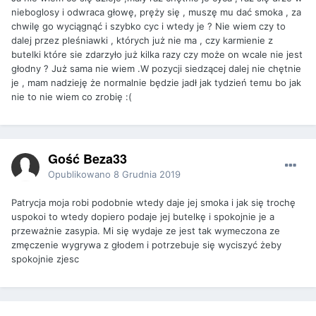
nieboglosy i odwraca głowę, pręży się , muszę mu dać smoka , za
chwilę go wyciągnąć i szybko cyc i wtedy je ? Nie wiem czy to
dalej przez pleśniawki , których już nie ma , czy karmienie z
butelki które sie zdarzyło już kilka razy czy może on wcale nie jest
głodny ? Już sama nie wiem .W pozycji siedzącej dalej nie chętnie
je , mam nadzieję że normalnie będzie jadł jak tydzień temu bo jak
nie to nie wiem co zrobię :(
Gość Beza33
Opublikowano
8 Grudnia 2019
Patrycja moja robi podobnie wtedy daje jej smoka i jak się trochę
uspokoi to wtedy dopiero podaje jej butelkę i spokojnie je a
przeważnie zasypia. Mi się wydaje ze jest tak wymeczona ze
zmęczenie wygrywa z głodem i potrzebuje się wyciszyć żeby
spokojnie zjesc