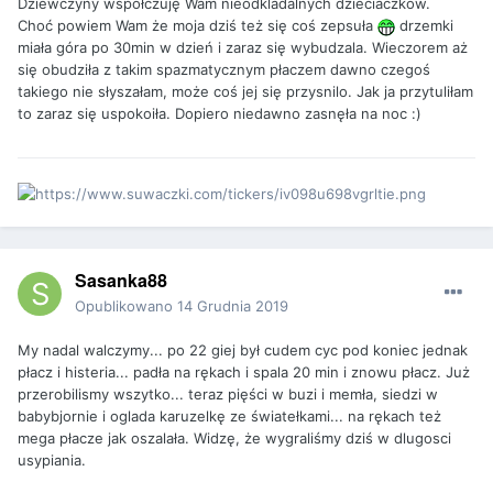
Dziewczyny współczuję Wam nieodkladalnych dzieciaczków.
Choć powiem Wam że moja dziś też się coś zepsuła
drzemki
miała góra po 30min w dzień i zaraz się wybudzala. Wieczorem aż
się obudziła z takim spazmatycznym płaczem dawno czegoś
takiego nie słyszałam, może coś jej się przysnilo. Jak ja przytuliłam
to zaraz się uspokoiła. Dopiero niedawno zasnęła na noc :)
Sasanka88
Opublikowano
14 Grudnia 2019
My nadal walczymy... po 22 giej był cudem cyc pod koniec jednak
płacz i histeria... padła na rękach i spala 20 min i znowu płacz. Już
przerobilismy wszytko... teraz pięści w buzi i memła, siedzi w
babybjornie i oglada karuzelkę ze światełkami... na rękach też
mega płacze jak oszalała. Widzę, że wygraliśmy dziś w dlugosci
usypiania.