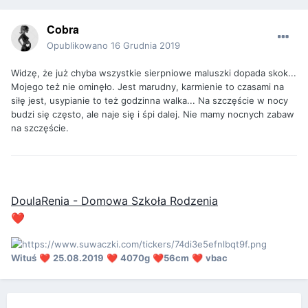
Cobra
Opublikowano
16 Grudnia 2019
Widzę, że już chyba wszystkie sierpniowe maluszki dopada skok...
Mojego też nie ominęło. Jest marudny, karmienie to czasami na
siłę jest, usypianie to też godzinna walka... Na szczęście w nocy
budzi się często, ale naje się i śpi dalej. Nie mamy nocnych zabaw
na szczęście.
DoulaRenia - Domowa Szkoła Rodzenia
❤️
Wituś
25.08.2019
4070g
56cm
vbac
❤️
❤️
❤️
❤️