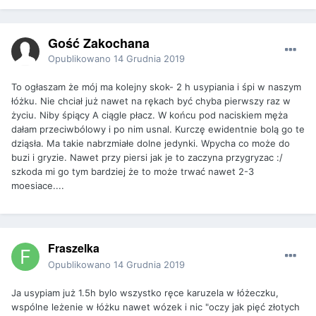
Gość Zakochana
Opublikowano
14 Grudnia 2019
To ogłaszam że mój ma kolejny skok- 2 h usypiania i śpi w naszym
łóżku. Nie chciał już nawet na rękach być chyba pierwszy raz w
życiu. Niby śpiący A ciągle płacz. W końcu pod naciskiem męża
dałam przeciwbólowy i po nim usnal. Kurczę ewidentnie bolą go te
dziąsła. Ma takie nabrzmiałe dolne jedynki. Wpycha co może do
buzi i gryzie. Nawet przy piersi jak je to zaczyna przygryzac :/
szkoda mi go tym bardziej że to może trwać nawet 2-3
moesiace....
Fraszelka
Opublikowano
14 Grudnia 2019
Ja usypiam już 1.5h bylo wszystko ręce karuzela w łóżeczku,
wspólne leżenie w łóżku nawet wózek i nic "oczy jak pięć złotych