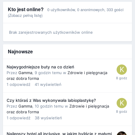
Kto jest online?
0 użytkowników
, 0 anonimowych, 333 gości
(Zobacz pełną listę)
Brak zarejestrowanych użytkowników online
Najnowsze
Najwygodniejsze buty na co dzień
Przez
Gamma
,
9 godzin temu
w
Zdrowie i pielęgnacja
oraz dobra forma
1
odpowiedź
41
wyświetleń
Czy któraś z Was wykonywała labioplastykę?
Przez
Gamma
,
10 godzin temu
w
Zdrowie i pielęgnacja
oraz dobra forma
1
odpowiedź
38
wyświetleń
Najlepszy hotel all inclusive, w jakim byliście z małymi