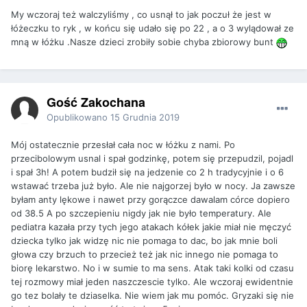
My wczoraj też walczyliśmy , co usnął to jak poczuł że jest w
łóżeczku to ryk , w końcu się udało się po 22 , a o 3 wylądował ze
mną w łóżku .Nasze dzieci zrobiły sobie chyba zbiorowy bunt
Gość Zakochana
Opublikowano
15 Grudnia 2019
Mój ostatecznie przesłał cała noc w łóżku z nami. Po
przecibolowym usnal i spał godzinkę, potem się przepudzil, pojadl
i spał 3h! A potem budził się na jedzenie co 2 h tradycyjnie i o 6
wstawać trzeba już było. Ale nie najgorzej było w nocy. Ja zawsze
byłam anty lękowe i nawet przy gorączce dawalam córce dopiero
od 38.5 A po szczepieniu nigdy jak nie było temperatury. Ale
pediatra kazała przy tych jego atakach kółek jakie miał nie męczyć
dziecka tylko jak widzę nic nie pomaga to dac, bo jak mnie boli
głowa czy brzuch to przecież też jak nic innego nie pomaga to
biorę lekarstwo. No i w sumie to ma sens. Atak taki kolki od czasu
tej rozmowy miał jeden naszczescie tylko. Ale wczoraj ewidentnie
go tez bolały te dziaselka. Nie wiem jak mu pomóc. Gryzaki się nie