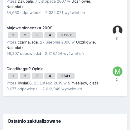
Przez
Dziubala
,
7 Listopada 2007
w
Uczniowie,
Nastolatki
84,630
odpowiedzi
2,334,021
wyświetleń
Majowe słoneczka 2009
1
2
3
4
2729
Przez
czarna_aga
,
27 Sierpnia 2008
w
Uczniowie,
Nastolatki
68,207
odpowiedzi
2,318,154
wyświetleń
Clostilbegyt? Opinie
1
2
3
4
364
Przez
Rysia06
,
23 Lutego 2019
w
9 miesięcy, ciąża
9,077
odpowiedzi
2,012,049
wyświetleń
Ostatnio zaktualizowane