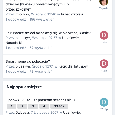
dziećmi (w wieku poniemowlęcym lub
przedszkolnym)
Przez
micchon
,
Wczoraj o 13:46
w
Przedszkolaki
1
odpowiedź
196
wyświetleń
Jak Wasze dzieci odnalazły się w pierwszej klasie?
Przez
blueskye
,
Wczoraj o 07:57
w
Uczniowie,
Nastolatki
1
odpowiedź
57
wyświetleń
Smart home co polecacie?
Przez
blueskye
,
Środa o 13:01
w
Kącik dla Tatusiów
1
odpowiedź
72
wyświetleń
Najpopularniejsze
Lipcówki 2007 - zapraszam serdecznie :)
1
2
3
4
3386
Przez
Dziubala
,
7 Listopada 2007
w
Uczniowie,