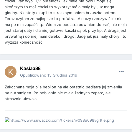
chciał. Raz wypil 1/3 buteleczki jak mnie nie było i moje się
skończyło to mąż chciał to wykorzystać a maly byl juz mega
głodny. Niestety okupil to strasznym bólem brzuszka potem.
Teraz czytam że najlepsze to profutra...Ale czy rzeczywiście nie
ma po nim zapaść itp. Wiem że pediatra powinien dobrać, ale moja
jest starej daty i dla niej gotowe kaszki są ok przy kp. A druga jest
prywatną i do niej mam daleko i drogo. Jadę jak już mały chory i to
wyższa konieczność.
Kasiaa88
Opublikowano
15 Grudnia 2019
Zakochana moja piła bebilon ha ale ostatnio pediatra jej zmieniła
na nutramigen. Po bebilonie nie miała żadnych zaparc, ale
strasznie ulewala.