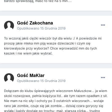
bardzo sprawdzają, maść to też na 5 min....
Gość Zakochana
Opublikowano
15 Grudnia 2019
To wczoraj jakiś ciężki wieczór był dla wielu :/ A powiedzcie mi
proszę jakie mleka mm piją wasze dzieciaczki i czym się
kierowalyscie przy wyborze? Chce wprowadzić mm do tych
kaszek i nie wiem jakie wybrać.
Gość MaKlar
Opublikowano
15 Grudnia 2019
Dołączam do klubu śpiewających wieczorem Maluszkow... ja wiem
skoki rozwojowe, pełnia księżyca itd.. ale tym razem opadłam z sił.
Nie mam na nic siły i ochoty po 3 ostatnich wieczorach... wstaje
rano jak zombie, czuje się jak zombie... dzisiaj czara goryczy się
wylała i każdy dostaje po trochu- mąż, starsza córka... trudno