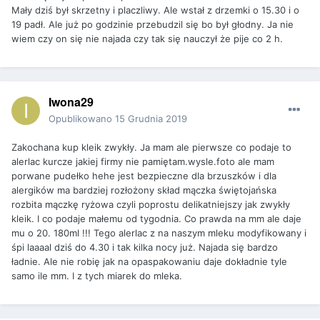
Mały dziś był skrzetny i placzliwy. Ale wstał z drzemki o 15.30 i o
19 padł. Ale już po godzinie przebudzil się bo był głodny. Ja nie
wiem czy on się nie najada czy tak się nauczył że pije co 2 h.
Iwona29
Opublikowano
15 Grudnia 2019
Zakochana kup kleik zwykły. Ja mam ale pierwsze co podaje to
alerlac kurcze jakiej firmy nie pamiętam.wysle.foto ale mam
porwane pudełko hehe jest bezpieczne dla brzuszków i dla
alergików ma bardziej rozłożony skład mączka świętojańska
rozbita mączkę ryżowa czyli poprostu delikatniejszy jak zwykły
kleik. I co podaje małemu od tygodnia. Co prawda na mm ale daje
mu o 20. 180ml !!! Tego alerlac z na naszym mleku modyfikowany i
śpi laaaal dziś do 4.30 i tak kilka nocy już. Najada się bardzo
ładnie. Ale nie robię jak na opaspakowaniu daje dokładnie tyle
samo ile mm. I z tych miarek do mleka.