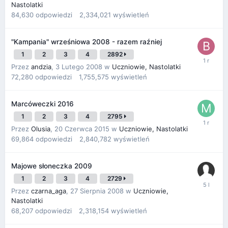
Nastolatki
84,630
odpowiedzi
2,334,021
wyświetleń
"Kampania" wrześniowa 2008 - razem raźniej
1
2
3
4
2892
Przez
andzia
,
3 Lutego 2008
w
Uczniowie, Nastolatki
72,280
odpowiedzi
1,755,575
wyświetleń
Marcóweczki 2016
1
2
3
4
2795
Przez
Olusia
,
20 Czerwca 2015
w
Uczniowie, Nastolatki
69,864
odpowiedzi
2,840,782
wyświetleń
Majowe słoneczka 2009
1
2
3
4
2729
Przez
czarna_aga
,
27 Sierpnia 2008
w
Uczniowie,
Nastolatki
68,207
odpowiedzi
2,318,154
wyświetleń