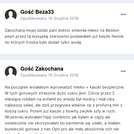
Gość Beza33
Opublikowano
15 Grudnia 2019
Zakochana mojej dzidzi pani doktor zmieniła mleko na Bebilon
pepti przez tą wysypkę starszemu podawałam już kaszki Nestle
do których trzeba było dodać tylko wodę.
Gość Zakochana
Opublikowano
15 Grudnia 2019
Na początek wolałabym wprowadzić mleko + kaszki bezpieczne.
W tych gotowych strasznie dużo cukru jest. Córce przez 2
miesiące robiłam na enfamil bo wtedy był modny i miał niby
najlepszy skład, ale dziś przegrywa właśnie np z profutrą min z
ilością cukru. Potem juz kaszki z bowity zwykle szly w ruch.
Wcześniej wybrałam hipp combiotic jak byłam w ciąży ale
ostatecznie nie skorzystałam bo karmienie się udało, a miałam
buteleczki gotowe z nan Opti pro ale mały absolutnie och nie