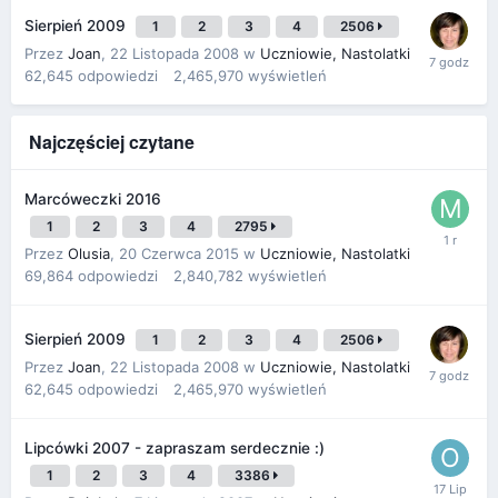
Sierpień 2009
1
2
3
4
2506
Przez
Joan
,
22 Listopada 2008
w
Uczniowie, Nastolatki
62,645
odpowiedzi
2,465,970
wyświetleń
Najczęściej czytane
Marcóweczki 2016
1
2
3
4
2795
Przez
Olusia
,
20 Czerwca 2015
w
Uczniowie, Nastolatki
69,864
odpowiedzi
2,840,782
wyświetleń
Sierpień 2009
1
2
3
4
2506
Przez
Joan
,
22 Listopada 2008
w
Uczniowie, Nastolatki
62,645
odpowiedzi
2,465,970
wyświetleń
Lipcówki 2007 - zapraszam serdecznie :)
1
2
3
4
3386