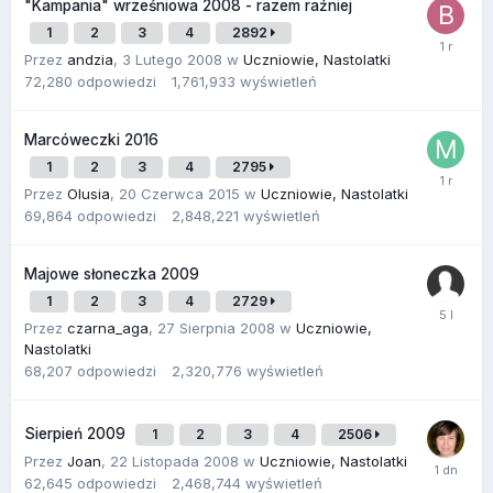
"Kampania" wrześniowa 2008 - razem raźniej
1
2
3
4
2892
Przez
andzia
,
3 Lutego 2008
w
Uczniowie, Nastolatki
72,280
odpowiedzi
1,761,933
wyświetleń
Marcóweczki 2016
1
2
3
4
2795
Przez
Olusia
,
20 Czerwca 2015
w
Uczniowie, Nastolatki
69,864
odpowiedzi
2,848,221
wyświetleń
Majowe słoneczka 2009
1
2
3
4
2729
Przez
czarna_aga
,
27 Sierpnia 2008
w
Uczniowie,
Nastolatki
68,207
odpowiedzi
2,320,776
wyświetleń
Sierpień 2009
1
2
3
4
2506
Przez
Joan
,
22 Listopada 2008
w
Uczniowie, Nastolatki
62,645
odpowiedzi
2,468,744
wyświetleń