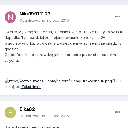
Nika1991.11.22
Opublikowano
8 Lipca 2016
Ewelka My z mężem też się kłócimy często. Także nie tylko Was to
dopadło. Tym bardziej że mojemu właśnie kończy sie 2-
tygodniowy urlop ojcowski a z dzieckiem w sumie może spędził z
godzinę.
Co do fotelika to sprawdzę jak się przedre przez stos pudeł na
strychu.
]Tekst
linka[/url]
Tekst linka
Elka82
Opublikowano
8 Lipca 2016
Borówki widelcem podziabane,