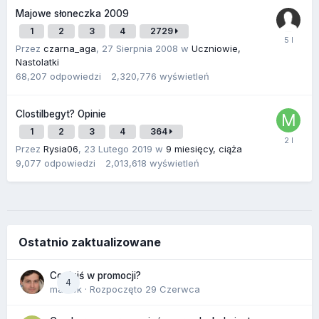
Majowe słoneczka 2009
1
2
3
4
2729
Przez
czarna_aga
,
27 Sierpnia 2008
w
Uczniowie,
Nastolatki
68,207
odpowiedzi
2,320,776
wyświetleń
Clostilbegyt? Opinie
1
2
3
4
364
Przez
Rysia06
,
23 Lutego 2019
w
9 miesięcy, ciąża
9,077
odpowiedzi
2,013,618
wyświetleń
Ostatnio zaktualizowane
Co dziś w promocji?
4
maciek
· Rozpoczęto
29 Czerwca