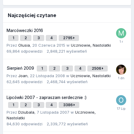
Najczęściej czytane
Marcóweczki 2016
1
2
3
4
2795
Przez
Olusia
,
20 Czerwca 2015
w
Uczniowie, Nastolatki
69,864
odpowiedzi
2,848,221
wyświetleń
Sierpień 2009
1
2
3
4
2506
Przez
Joan
,
22 Listopada 2008
w
Uczniowie, Nastolatki
62,645
odpowiedzi
2,468,744
wyświetleń
Lipcówki 2007 - zapraszam serdecznie :)
1
2
3
4
3386
Przez
Dziubala
,
7 Listopada 2007
w
Uczniowie,
Nastolatki
84,630
odpowiedzi
2,339,772
wyświetleń