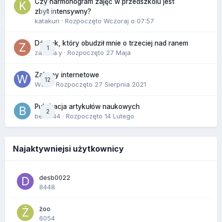
Czy harmonogram zajęć w przedszkolu jest
0
zbyt intensywny?
katakuri
· Rozpoczęto
Wczoraj o 07:57
Dźwięk, który obudził mnie o trzeciej nad ranem
1
zackr.a.y
· Rozpoczęto
27 Maja
Zakupy internetowe
12
Wula
· Rozpoczęto
27 Sierpnia 2021
Publikacja artykułów naukowych
2
berus44
· Rozpoczęto
14 Lutego
Najaktywniejsi użytkownicy
desb0022
8448
żoo
6054