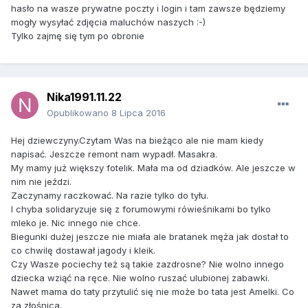
hasło na wasze prywatne poczty i login i tam zawsze będziemy
mogły wysyłać zdjęcia maluchów naszych :-)
Tylko zajmę się tym po obronie
Nika1991.11.22
Opublikowano
8 Lipca 2016
Hej dziewczyny.Czytam Was na bieżąco ale nie mam kiedy
napisać. Jeszcze remont nam wypadł. Masakra.
My mamy już większy fotelik. Mała ma od dziadków. Ale jeszcze w
nim nie jeździ.
Zaczynamy raczkować. Na razie tylko do tyłu.
I chyba solidaryzuje się z forumowymi rówieśnikami bo tylko
mleko je. Nic innego nie chce.
Biegunki dużej jeszcze nie miała ale bratanek męża jak dostał to
co chwilę dostawał jagody i kleik.
Czy Wasze pociechy też są takie zazdrosne? Nie wolno innego
dziecka wziąć na ręce. Nie wolno ruszać ulubionej zabawki.
Nawet mama do taty przytulić się nie może bo tata jest Amelki. Co
za złośnica.