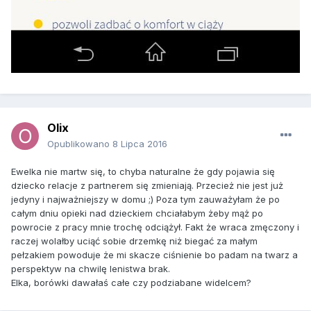
Olix
Opublikowano
8 Lipca 2016
Ewelka nie martw się, to chyba naturalne że gdy pojawia się
dziecko relacje z partnerem się zmieniają. Przecież nie jest już
jedyny i najważniejszy w domu ;) Poza tym zauważyłam że po
całym dniu opieki nad dzieckiem chciałabym żeby mąż po
powrocie z pracy mnie trochę odciążył. Fakt że wraca zmęczony i
raczej wolałby uciąć sobie drzemkę niż biegać za małym
pełzakiem powoduje że mi skacze ciśnienie bo padam na twarz a
perspektyw na chwilę lenistwa brak.
Elka, borówki dawałaś całe czy podziabane widelcem?