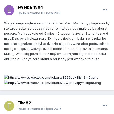
ewelka_1984
Opublikowano
8 Lipca 2016
Wszystkiego najlepszego dla Oli oraz Zosi. My mamy plage much,
i to takie zolzy ze budzą nad ranem,wtedy gdy mały dalby akurat
pospac. Moj raczkuje od 6 mies i 2 tygodnia życia. Stanal tez w 6
mies.Dziś była koleżanka z 10 mies dzieckiem,byłam w szoku bo
mój chciał płakać jak tylko dzidzia się odezwała albo podszedł do
mojego. Prędzej widząc dzieci leciał do nich a teraz taka zmiana.
Muszę Wam się pozalic,ze z mężem zaczęłam się ostro od kilku
dni kłócić. Kiedyś zero kłótni a od kiedy jest dziecko to duzo
Elka82
Opublikowano
8 Lipca 2016