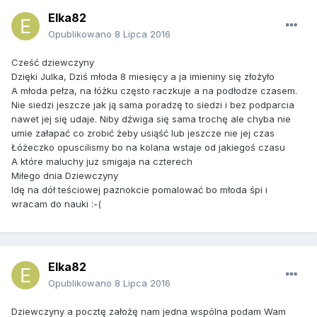
Elka82
Opublikowano
8 Lipca 2016
Cześć dziewczyny
Dzięki Julka, Dziś młoda 8 miesięcy a ja imieniny się złożyło
A młoda pełza, na łóżku często raczkuje a na podłodze czasem.
Nie siedzi jeszcze jak ją sama poradzę to siedzi i bez podparcia
nawet jej się udaje. Niby dźwiga się sama trochę ale chyba nie
umie załapać co zrobić żeby usiąść lub jeszcze nie jej czas
Łóżeczko opuscilismy bo na kolana wstaje od jakiegoś czasu
A które maluchy juz smigaja na czterech
Miłego dnia Dziewczyny
Idę na dół teściowej paznokcie pomalować bo młoda śpi i
wracam do nauki :-(
Elka82
Opublikowano
8 Lipca 2016
Dziewczyny a pocztę założę nam jedna wspólna podam Wam