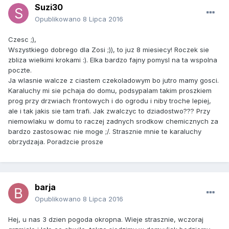
Suzi30
Opublikowano
8 Lipca 2016
Czesc ;),
Wszystkiego dobrego dla Zosi ;)), to juz 8 miesiecy! Roczek sie
zbliza wielkimi krokami :). Elka bardzo fajny pomysl na ta wspolna
poczte.
Ja wlasnie walcze z ciastem czekoladowym bo jutro mamy gosci.
Karaluchy mi sie pchaja do domu, podsypalam takim proszkiem
prog przy drzwiach frontowych i do ogrodu i niby troche lepiej,
ale i tak jakis sie tam trafi. Jak zwalczyc to dziadostwo??? Przy
niemowlaku w domu to raczej zadnych srodkow chemicznych za
bardzo zastosowac nie moge ;/. Strasznie mnie te karaluchy
obrzydzaja. Poradzcie prosze
barja
Opublikowano
8 Lipca 2016
Hej, u nas 3 dzien pogoda okropna. Wieje strasznie, wczoraj