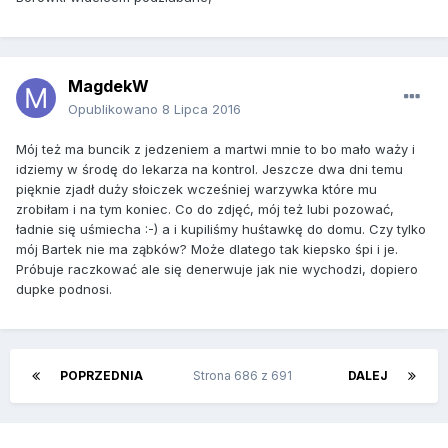
MagdekW
Opublikowano
8 Lipca 2016
Mój też ma buncik z jedzeniem a martwi mnie to bo mało waży i
idziemy w środę do lekarza na kontrol. Jeszcze dwa dni temu
pięknie zjadł duży słoiczek wcześniej warzywka które mu
zrobiłam i na tym koniec. Co do zdjęć, mój też lubi pozować,
ładnie się uśmiecha :-) a i kupiliśmy huśtawkę do domu. Czy tylko
mój Bartek nie ma ząbków? Może dlatego tak kiepsko śpi i je.
Próbuje raczkować ale się denerwuje jak nie wychodzi, dopiero
dupke podnosi.
POPRZEDNIA
Strona 686 z 691
DALEJ