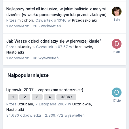
Najlepszy hotel all inclusive, w jakim byliście z małymi
dziećmi (w wieku poniemowlęcym lub przedszkolnym)
Przez
micchon
,
Czwartek o 13:46
w
Przedszkolaki
1
odpowiedź
285
wyświetleń
Jak Wasze dzieci odnalazły się w pierwszej klasie?
Przez
blueskye
,
Czwartek o 07:57
w
Uczniowie,
Nastolatki
1
odpowiedź
96
wyświetleń
Najpopularniejsze
Lipcówki 2007 - zapraszam serdecznie :)
1
2
3
4
3386
Przez
Dziubala
,
7 Listopada 2007
w
Uczniowie,
Nastolatki
84,630
odpowiedzi
2,339,772
wyświetleń