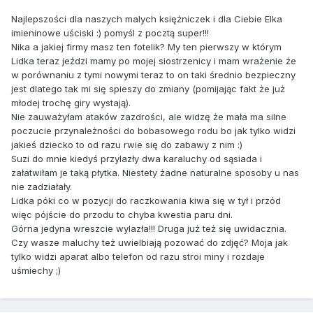
Najlepszości dla naszych malych księżniczek i dla Ciebie Elka
imieninowe uściski :) pomyśl z pocztą super!!!
Nika a jakiej firmy masz ten fotelik? My ten pierwszy w którym
Lidka teraz jeździ mamy po mojej siostrzenicy i mam wrażenie że
w porównaniu z tymi nowymi teraz to on taki średnio bezpieczny
jest dlatego tak mi się spieszy do zmiany (pomijając fakt że już
młodej trochę giry wystają).
Nie zauważyłam ataków zazdrości, ale widzę że mała ma silne
poczucie przynależności do bobasowego rodu bo jak tylko widzi
jakieś dziecko to od razu rwie się do zabawy z nim :)
Suzi do mnie kiedyś przylazły dwa karaluchy od sąsiada i
załatwiłam je taką płytka. Niestety żadne naturalne sposoby u nas
nie zadziałały.
Lidka póki co w pozycji do raczkowania kiwa się w tył i przód
więc pójście do przodu to chyba kwestia paru dni.
Górna jedyna wreszcie wylazła!!! Druga już też się uwidacznia.
Czy wasze maluchy też uwielbiają pozować do zdjęć? Moja jak
tylko widzi aparat albo telefon od razu stroi miny i rozdaje
uśmiechy ;)