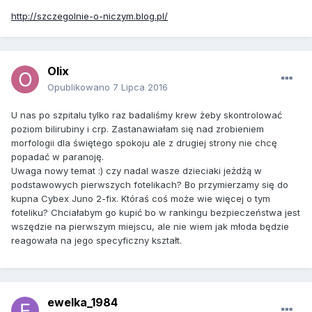
http://szczegolnie-o-niczym.blog.pl/
Olix
Opublikowano
7 Lipca 2016
U nas po szpitalu tylko raz badaliśmy krew żeby skontrolować
poziom bilirubiny i crp. Zastanawiałam się nad zrobieniem
morfologii dla świętego spokoju ale z drugiej strony nie chcę
popadać w paranoję.
Uwaga nowy temat :) czy nadal wasze dzieciaki jeżdżą w
podstawowych pierwszych fotelikach? Bo przymierzamy się do
kupna Cybex Juno 2-fix. Któraś coś może wie więcej o tym
foteliku? Chciałabym go kupić bo w rankingu bezpieczeństwa jest
wszędzie na pierwszym miejscu, ale nie wiem jak młoda będzie
reagowała na jego specyficzny kształt.
ewelka_1984