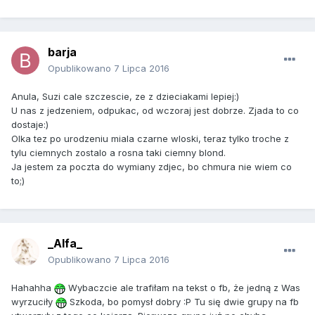
barja
Opublikowano
7 Lipca 2016
Anula, Suzi cale szczescie, ze z dzieciakami lepiej:)
U nas z jedzeniem, odpukac, od wczoraj jest dobrze. Zjada to co
dostaje:)
Olka tez po urodzeniu miala czarne wloski, teraz tylko troche z
tylu ciemnych zostalo a rosna taki ciemny blond.
Ja jestem za poczta do wymiany zdjec, bo chmura nie wiem co
to;)
_Alfa_
Opublikowano
7 Lipca 2016
Hahahha
Wybaczcie ale trafiłam na tekst o fb, że jedną z Was
wyrzuciły
Szkoda, bo pomysł dobry :P Tu się dwie grupy na fb