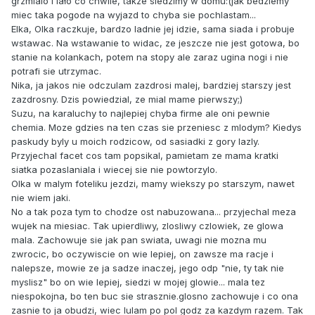
grzmialo i lało co chwile, takze siedzimy w domu:(jak bedziemy
miec taka pogode na wyjazd to chyba sie pochlastam...
Elka, Olka raczkuje, bardzo ladnie jej idzie, sama siada i probuje
wstawac. Na wstawanie to widac, ze jeszcze nie jest gotowa, bo
stanie na kolankach, potem na stopy ale zaraz ugina nogi i nie
potrafi sie utrzymac.
Nika, ja jakos nie odczulam zazdrosi malej, bardziej starszy jest
zazdrosny. Dzis powiedzial, ze mial mame pierwszy;)
Suzu, na karaluchy to najlepiej chyba firme ale oni pewnie
chemia. Moze gdzies na ten czas sie przeniesc z mlodym? Kiedys
paskudy byly u moich rodzicow, od sasiadki z gory lazly.
Przyjechal facet cos tam popsikal, pamietam ze mama kratki
siatka pozaslaniala i wiecej sie nie powtorzylo.
Olka w malym foteliku jezdzi, mamy wiekszy po starszym, nawet
nie wiem jaki.
No a tak poza tym to chodze ost nabuzowana... przyjechal meza
wujek na miesiac. Tak upierdliwy, zlosliwy czlowiek, ze glowa
mala. Zachowuje sie jak pan swiata, uwagi nie mozna mu
zwrocic, bo oczywiscie on wie lepiej, on zawsze ma racje i
nalepsze, mowie ze ja sadze inaczej, jego odp "nie, ty tak nie
myslisz" bo on wie lepiej, siedzi w mojej glowie... mala tez
niespokojna, bo ten buc sie strasznie.glosno zachowuje i co ona
zasnie to ja obudzi, wiec lulam po pol godz za kazdym razem. Tak