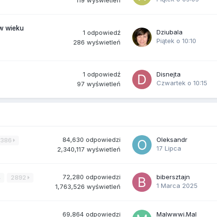
(w wieku
Dziubala
1
odpowiedź
Piątek o 10:10
286
wyświetleń
1
odpowiedź
Disnejta
Czwartek o 10:15
97
wyświetleń
84,630
odpowiedzi
Oleksandr
3386
17 Lipca
2,340,117
wyświetleń
72,280
odpowiedzi
bibersztajn
4
2892
1 Marca 2025
1,763,526
wyświetleń
69,864
odpowiedzi
Malwwwi.Mal