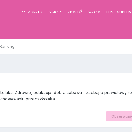
PYTANIA DO LEKARZY
ZNAJDŹ LEKARZA
LEKI I SUPLE
Ranking
kolaka. Zdrowie, edukacja, dobra zabawa - zadbaj o prawidłowy r
wychowywaniu przedszkolaka.
Obserwują