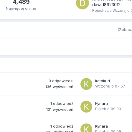
4,489
dawid8923012
Najwięcej online
Rejestracja
Wczoraj o 
(Zobacz
0
odpowiedzi
katakuri
Wczoraj o 07:57
136
wyświetleń
1
odpowiedź
Kynara
Piątek o 09:39
131
wyświetleń
1
odpowiedź
Kynara
Piątek o 09:09
119
wyświetleń