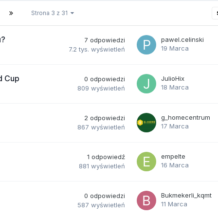
Strona 3 z 31
u?
pawel.celinski
7
odpowiedzi
19 Marca
7.2 tys.
wyświetleń
ld Cup
JulioHix
0
odpowiedzi
18 Marca
809
wyświetleń
g_homecentrum
2
odpowiedzi
17 Marca
867
wyświetleń
empelte
1
odpowiedź
16 Marca
881
wyświetleń
Bukmekerli_kqmt
0
odpowiedzi
11 Marca
587
wyświetleń