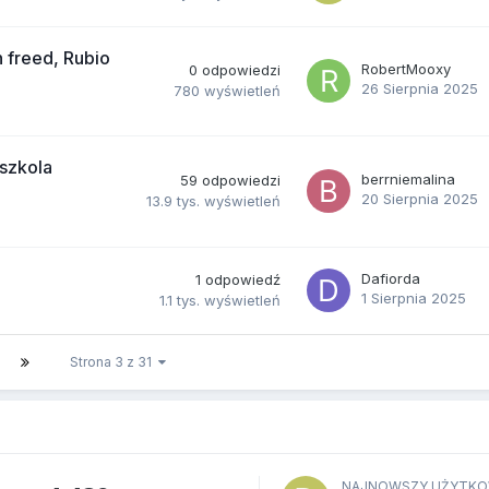
n freed, Rubio
RobertMooxy
0
odpowiedzi
26 Sierpnia 2025
780
wyświetleń
dszkola
berrniemalina
59
odpowiedzi
20 Sierpnia 2025
13.9 tys.
wyświetleń
Dafiorda
1
odpowiedź
1 Sierpnia 2025
1.1 tys.
wyświetleń
Strona 3 z 31
NAJNOWSZY UŻYTKO