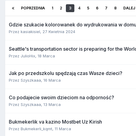
POPRZEDNIA
1
2
3
4
5
6
7
8
DALEJ
Gdzie szukacie kolorowanek do wydrukowania w dom
Przez
kasiakisiel
,
27 Kwietnia 2024
Seattle's transportation sector is preparing for the Wor
Przez
JulioHix
,
18 Marca
Jak po przedszkolu spędzają czas Wasze dzieci?
Przez
Szyszkaaa
,
16 Marca
Co podajecie swoim dzieciom na odporność?
Przez
Szyszkaaa
,
13 Marca
Bukmekerlik va kazino Mostbet Uz Kirish
Przez
Bukmekerli_kqmt
,
11 Marca