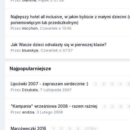
Przez
Gamma
,
Piątek o 07:28
Najlepszy hotel all inclusive, w jakim byliście z małymi dziećmi 
poniemowlęcym lub przedszkolnym)
Przez
micchon
,
Czwartek o 13:46
Jak Wasze dzieci odnalazły się w pierwszej klasie?
Przez
blueskye
,
Czwartek o 07:57
Najpopularniejsze
Lipcówki 2007 - zapraszam serdecznie :)
1
2
3
4
Przez
Dziubala
,
7 Listopada 2007
"Kampania" wrześniowa 2008 - razem raźniej
1
2
3
Przez
andzia
,
3 Lutego 2008
Marcóweczki 2016
1
2
3
4
2795