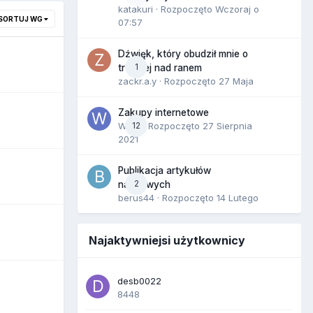
katakuri
· Rozpoczęto
Wczoraj o
SORTUJ WG
07:57
Dźwięk, który obudził mnie o
1
trzeciej nad ranem
zackr.a.y
· Rozpoczęto
27 Maja
Zakupy internetowe
Wula
12
· Rozpoczęto
27 Sierpnia
2021
Publikacja artykułów
2
naukowych
berus44
· Rozpoczęto
14 Lutego
Najaktywniejsi użytkownicy
desb0022
8448