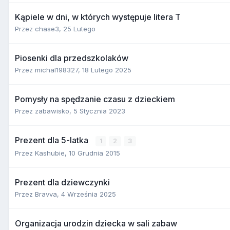
Kąpiele w dni, w których występuje litera T
Przez
chase3
,
25 Lutego
Piosenki dla przedszkolaków
Przez
michal198327
,
18 Lutego 2025
Pomysły na spędzanie czasu z dzieckiem
Przez
zabawisko
,
5 Stycznia 2023
Prezent dla 5-latka
1
2
3
Przez
Kashubie
,
10 Grudnia 2015
Prezent dla dziewczynki
Przez
Bravva
,
4 Września 2025
Organizacja urodzin dziecka w sali zabaw