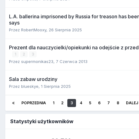
L.A. ballerina imprisoned by Russia for treason has bee
says
Przez
RobertMooxy
,
26 Sierpnia 2025
Prezent dla nauczycielki/opiekunki na odejście z prze
1
2
3
Przez
supermonikas23
,
7 Czerwca 2013
Sala zabaw urodziny
Przez
blueskye
,
1 Sierpnia 2025
POPRZEDNIA
1
2
3
4
5
6
7
8
DALEJ
Statystyki użytkowników