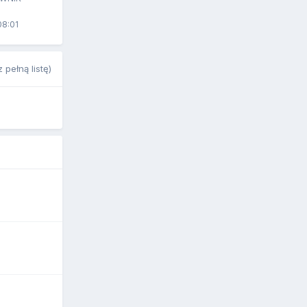
08:01
 pełną listę)