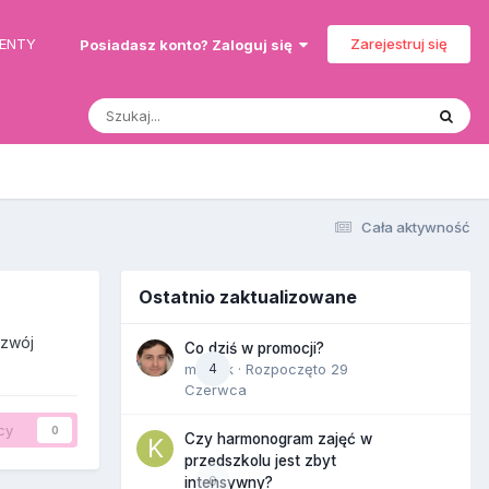
MENTY
Zarejestruj się
Posiadasz konto? Zaloguj się
Cała aktywność
Ostatnio zaktualizowane
ozwój
Co dziś w promocji?
maciek
4
· Rozpoczęto
29
Czerwca
cy
0
Czy harmonogram zajęć w
przedszkolu jest zbyt
0
intensywny?