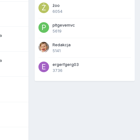
żoo
6054
pltgevemvc
5619
a
Redakcja
5141
a
ergerfgerg03
3736