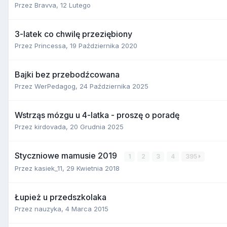
Przez
Bravva
,
12 Lutego
3-latek co chwilę przeziębiony
Przez
Princessa
,
19 Października 2020
Bajki bez przebodźcowana
Przez
WerPedagog
,
24 Października 2025
Wstrząs mózgu u 4-latka - proszę o poradę
Przez
kirdovada
,
20 Grudnia 2025
Styczniowe mamusie 2019
1
2
3
4
395
Przez
kasiek_11
,
29 Kwietnia 2018
Łupież u przedszkolaka
Przez
nauzyka
,
4 Marca 2015