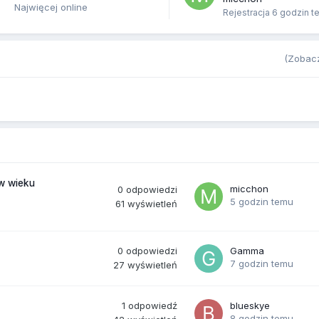
Najwięcej online
Rejestracja
6 godzin t
(Zobacz
(w wieku
micchon
0
odpowiedzi
5 godzin temu
61
wyświetleń
0
odpowiedzi
Gamma
7 godzin temu
27
wyświetleń
1
odpowiedź
blueskye
8 godzin temu