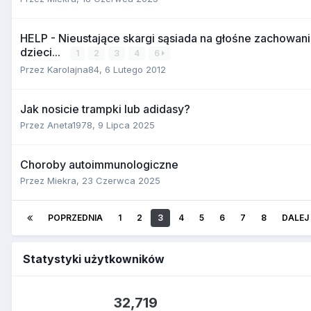
HELP - Nieustające skargi sąsiada na głośne zachowan
dzieci...
1
2
3
4
6
Przez
Karolajna84
,
6 Lutego 2012
Jak nosicie trampki lub adidasy?
Przez
Aneta1978
,
9 Lipca 2025
Choroby autoimmunologiczne
Przez
Miekra
,
23 Czerwca 2025
POPRZEDNIA
1
2
3
4
5
6
7
8
DALEJ
Statystyki użytkowników
32,719