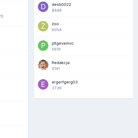
desb0022
8448
25
żoo
6054
pltgevemvc
5619
Redakcja
5141
ergerfgerg03
3736