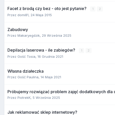
Facet z brodą czy bez - oto jest pytanie?
1
2
Przez
domi81
,
24 Maja 2015
Zabudowy
Przez
Makaryegdzik
,
29 Września 2025
Depilacja laserowa - ile zabiegów?
1
2
Przez Gość Tosia,
16 Grudnia 2021
Własna działeczka
Przez Gość Paulina,
14 Maja 2021
Próbujemy rozwiązać problem zajęć dodatkowych dla d
Przez
PiotrekK
,
5 Września 2025
Jak reklamować sklep internetowy?