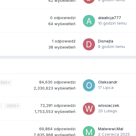
42
wyświetleń
0
odpowiedzi
alaalicja777
10 godzin temu
64
wyświetleń
1
odpowiedź
Disnejta
8 godzin temu
38
wyświetleń
84,630
odpowiedzi
Oleksandr
3386
17 Lipca
2,330,623
wyświetleń
72,281
odpowiedzi
wlosiaczek
4
2892
20 Lutego
1,753,553
wyświetleń
69,864
odpowiedzi
Malwwwi.Mal
2 Czerwca 2025
2,835,968
wyświetleń