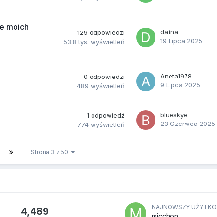
ie moich
dafna
129
odpowiedzi
19 Lipca 2025
53.8 tys.
wyświetleń
Aneta1978
0
odpowiedzi
9 Lipca 2025
489
wyświetleń
blueskye
1
odpowiedź
23 Czerwca 2025
774
wyświetleń
Strona 3 z 50
NAJNOWSZY UŻYTKO
4,489
micchon