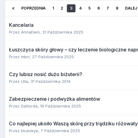
POPRZEDNIA
1
2
3
4
5
6
7
8
DALEJ
Kancelaria
Przez
AnnaDem
,
31 Października 2025
Łuszczyca skóry głowy – czy leczenie biologiczne n
Przez
mbrr
,
27 Października 2025
Czy lubisz nosić dużo biżuterii?
Przez
Ulla
,
31 Października 2014
Zabezpieczenie i podwyżka alimentów
Przez
Dafiorda
,
16 Października 2025
Co najlepiej ukoiło Waszą skórę przy trądziku różowat
Przez
blueskye
,
7 Października 2025