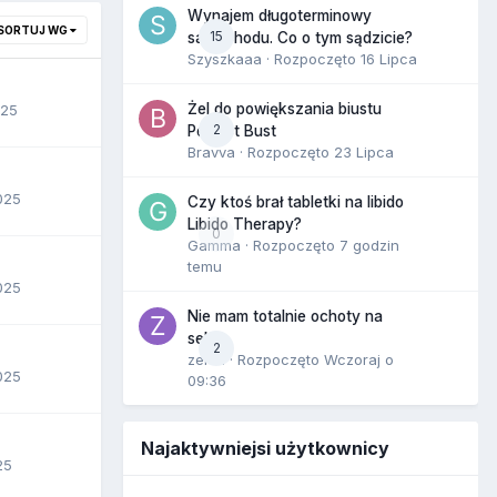
Wynajem długoterminowy
SORTUJ WG
15
samochodu. Co o tym sądzicie?
Szyszkaaa
· Rozpoczęto
16 Lipca
Żel do powiększania biustu
025
2
Perfect Bust
Bravva
· Rozpoczęto
23 Lipca
025
Czy ktoś brał tabletki na libido
Libido Therapy?
0
Gamma
· Rozpoczęto
7 godzin
temu
025
Nie mam totalnie ochoty na
seks
2
zenla
· Rozpoczęto
Wczoraj o
025
09:36
Najaktywniejsi użytkownicy
25