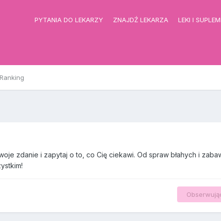
PYTANIA DO LEKARZY
ZNAJDŹ LEKARZA
LEKI I SUPLE
Ranking
swoje zdanie i zapytaj o to, co Cię ciekawi. Od spraw błahych i zab
ystkim!
Obserwują