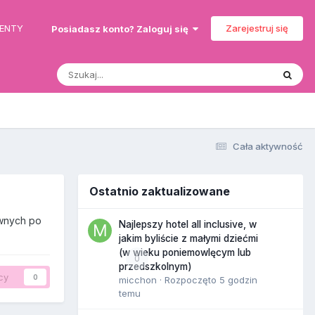
MENTY
Zarejestruj się
Posiadasz konto? Zaloguj się
Cała aktywność
Ostatnio zaktualizowane
awnych po
Najlepszy hotel all inclusive, w
jakim byliście z małymi dziećmi
(w wieku poniemowlęcym lub
0
przedszkolnym)
cy
0
micchon
· Rozpoczęto
5 godzin
temu