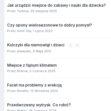
Jak urządzić miejsce do zabawy i nauki dla dziecka?
Przez
Turkina
,
26 Sierpnia 2025
Czy opony wielosezonowe to dobry pomysł?
Przez Gość Ola,
1 Lipca 2022
Kolczyki dla niemowląt i dzieci
1
2
Przez
askasam
,
4 Maja 2012
Miejsce z fajnym klimatem
Przez
Bravva
,
5 Czerwca 2025
Facet ma problemy z erekcją
Przez
Norahh
,
13 Września 2024
Przedwczesny wytrysk. Co robić?
Przez
Miekra
,
18 Czerwca 2025