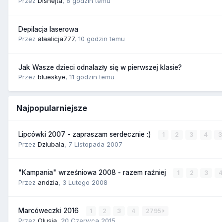
Przez
Disnejta
,
8 godzin temu
Depilacja laserowa
Przez
alaalicja777
,
10 godzin temu
Jak Wasze dzieci odnalazły się w pierwszej klasie?
Przez
blueskye
,
11 godzin temu
Najpopularniejsze
Lipcówki 2007 - zapraszam serdecznie :)
1
2
3
4
Przez
Dziubala
,
7 Listopada 2007
"Kampania" wrześniowa 2008 - razem raźniej
1
2
3
Przez
andzia
,
3 Lutego 2008
Marcóweczki 2016
1
2
3
4
2795
Przez
Olusia
,
20 Czerwca 2015