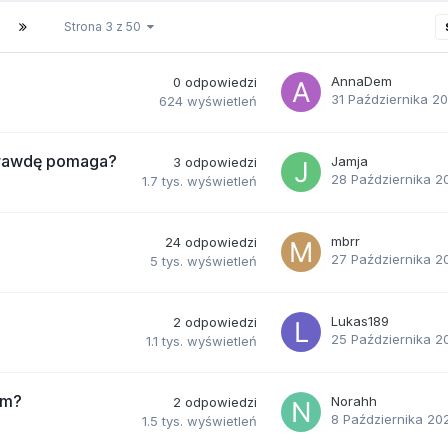
Strona 3 z 50
AnnaDem
0
odpowiedzi
31 Października 2
624
wyświetleń
aprawdę pomaga?
Jamja
3
odpowiedzi
28 Października 2
1.7 tys.
wyświetleń
mbrr
24
odpowiedzi
27 Października 2
5 tys.
wyświetleń
Lukas189
2
odpowiedzi
25 Października 2
1.1 tys.
wyświetleń
ym?
Norahh
2
odpowiedzi
8 Października 20
1.5 tys.
wyświetleń