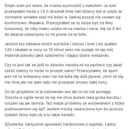
Dzięki wam już wiem, że trzeba wychodzić z malutkim. Ja dziś
przespałam może z 1,5 h doszedł mnie taki dziwny ból w udzie ze
normalnie wolałam stać niż leżeć w żadnej pozycji nie czułam się
komfortowo. Masakra. Przeczytałam ze to może być od Rwy
kulszowej, że niby malec uciska mi na macice i nerw. Idę za 3 dni
do lekarza zobaczymy co mi powie na te bóle .
Jestem tez ciekawa moich wyników i moczu i krwi ( bo spałam
1,5h i sikałam w nocy co 15 minut wiec nie wydaje mi się mój
materiał pobrany jakiś szlachetny i dający dobre wskaźniki.
Czy to jest tak ze jeśli to dziecko naciska mi na pęcherz czy jakaś
cześć macicy to może to przejść samo? Przeczytałam, że sport
jest nA to wskazany wiec nie ma bata idę dziś pływać ,choć mi się
nie chce,ale nie dam rady nie przespać znowu całej nocy.
Co do grzybków to ja odstawiam sex ale to nic nie pomaga.
Zreszta w ogóle teraz mi się nie chce jestem taka gruba beczka i
ruszam się jak słonica. Tez macie problemy ze wstawaniem z łóżka
podnoszeniem się itp? Jestem trochę zaskoczona tym bo jeszcze
tydzień temu było ok a tu takie kwiatki.
SZusterka: faktycznie opowieść hardcorowa o szpitalu. Ładny