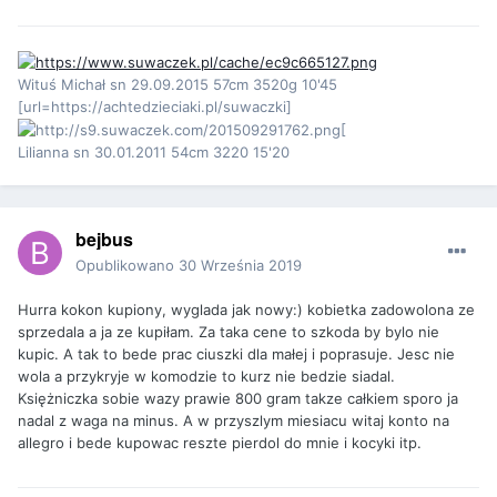
Wituś Michał sn 29.09.2015 57cm 3520g 10'45
[url=https://achtedzieciaki.pl/suwaczki]
[
Lilianna sn 30.01.2011 54cm 3220 15'20
bejbus
Opublikowano
30 Września 2019
Hurra kokon kupiony, wyglada jak nowy:) kobietka zadowolona ze
sprzedala a ja ze kupiłam. Za taka cene to szkoda by bylo nie
kupic. A tak to bede prac ciuszki dla małej i poprasuje. Jesc nie
wola a przykryje w komodzie to kurz nie bedzie siadal.
Księżniczka sobie wazy prawie 800 gram takze całkiem sporo ja
nadal z waga na minus. A w przyszlym miesiacu witaj konto na
allegro i bede kupowac reszte pierdol do mnie i kocyki itp.