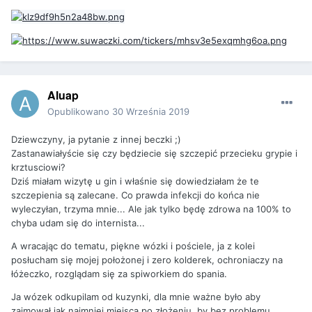
Aluap
Opublikowano
30 Września 2019
Dziewczyny, ja pytanie z innej beczki ;)
Zastanawiałyście się czy będziecie się szczepić przecieku grypie i
krztusciowi?
Dziś miałam wizytę u gin i właśnie się dowiedziałam że te
szczepienia są zalecane. Co prawda infekcji do końca nie
wyleczyłan, trzyma mnie... Ale jak tylko będę zdrowa na 100% to
chyba udam się do internista...
A wracając do tematu, piękne wózki i pościele, ja z kolei
posłucham się mojej położonej i zero kolderek, ochroniaczy na
łóżeczko, rozglądam się za spiworkiem do spania.
Ja wózek odkupilam od kuzynki, dla mnie ważne było aby
zajmował jak najmniej miejsca po złożeniu, by bez problemu