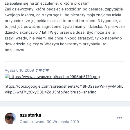
załapałam się na znieczulenie, o które prosiłam.
Zaś dziewczyny, które będziecie rodzić sn po cesarce, zapytajcie
swojego lekarza, co o tym sądzi, bo niestety moja znajoma miała
przypadek, że jej pękła macica i to przed terminem 3 tygodnie, a
to jest już poważne zagrożenie życia i mamy i dziecka. A pierwsze
dziecko skończyło 7 lat ! Więc przerwą duża. Być może źle ja
zszyli wtedy, nie wiem, nie chce nikogo straszyć, tylko napewno
dowiedzcie się czy w Waszym konkretnym przypadku to
bezpieczne.
Agata 6.10.2009 ❣❤❣❤
https://docs.google.com/spreadsheets/d/18FG2sawWFFywMphL
VlkpE-wM7t_tCxyO3D4ZgU5hfbI/edit?usp=sharing
szusterka
Opublikowano
30 Września 2019