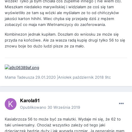
wózek! Tylko ja bym chciała coś zupełnie innego ( nie wiem co).
Mieszkam niedaleko marywilskiej i widziałam ze coś się tam
wyświetliło ze tam są wózki ale myślałam ze to od chińczyków
jakości karton hihihi. Wiec chyba się przejadę dziś z mężem
zobaczyć co maja nam Wietnamczycy do zaoferowania.
Kombinezon jednak kupiłam. Doszłam do wniosku ze może się
przyda na końcówe. Ale za wasza radą kupię drugi tylko 56 to się
znowu boje bo dużo ludzi pisze ze za mało.
Mama Tadeusza 29.01.2020 |Aniołek październik 2018 9tc
Karola91
Opublikowano
30 Września 2019
Kasiabrzoza 56 to może być za malutki. Wydaje mi się, że 62 to
taki uniwersalny. Chociaż wszystko zależy od tego jaki
dzieciaczek będzie duży i jak wypada rozmiar. Ja generalnie mam