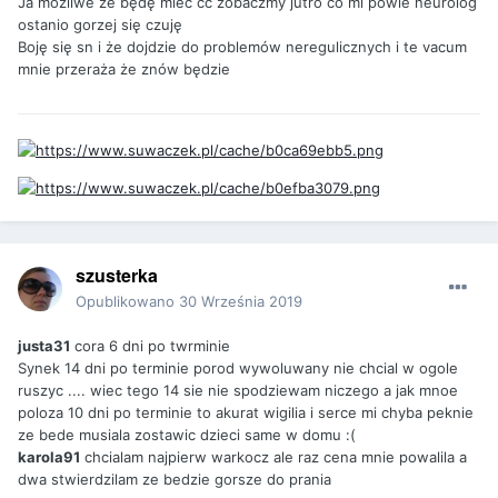
Ja możliwe że będę mieć cc zobaczmy jutro co mi powie neurolog
ostanio gorzej się czuję
Boję się sn i że dojdzie do problemów neregulicznych i te vacum
mnie przeraża że znów będzie
szusterka
Opublikowano
30 Września 2019
justa31
cora 6 dni po twrminie
Synek 14 dni po terminie porod wywoluwany nie chcial w ogole
ruszyc .... wiec tego 14 sie nie spodziewam niczego a jak mnoe
poloza 10 dni po terminie to akurat wigilia i serce mi chyba peknie
ze bede musiala zostawic dzieci same w domu :(
karola91
chcialam najpierw warkocz ale raz cena mnie powalila a
dwa stwierdzilam ze bedzie gorsze do prania