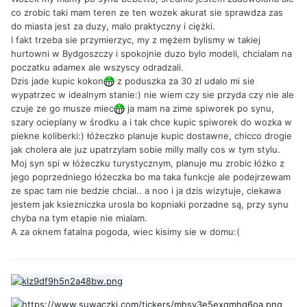
co zrobic taki mam teren ze ten wozek akurat sie sprawdza zas
do miasta jest za duzy, malo praktyczny i ciężki.
I fakt trzeba sie przymierzyc, my z mężem bylismy w takiej
hurtowni w Bydgoszczy i spokojnie duzo bylo modeli, chcialam na
poczatku adamex ale wszyscy odradzali.
Dzis jade kupic kokon
z poduszka za 30 zl udalo mi sie
wypatrzec w idealnym stanie:) nie wiem czy sie przyda czy nie ale
czuje ze go musze miec
ja mam na zime spiworek po synu,
szary ocieplany w środku a i tak chce kupic spiworek do wozka w
piekne koliberki:) łóżeczko planuje kupic dostawne, chicco drogie
jak cholera ale juz upatrzylam sobie milly mally cos w tym stylu.
Moj syn spi w łóżeczku turystycznym, planuje mu zrobic łóżko z
jego poprzedniego łóżeczka bo ma taka funkcje ale podejrzewam
ze spac tam nie bedzie chcial.. a noo i ja dzis wizytuje, ciekawa
jestem jak ksiezniczka urosla bo kopniaki porzadne są, przy synu
chyba na tym etapie nie mialam.
A za oknem fatalna pogoda, wiec kisimy sie w domu:(