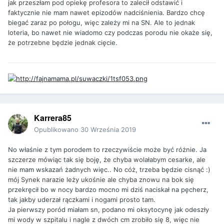
jak przeszłam pod opiekę profesora to zalecił odstawić i
faktycznie nie mam nawet epizodów nadciśnienia. Bardzo chcę
biegać zaraz po połogu, więc zależy mi na SN. Ale to jednak
loteria, bo nawet nie wiadomo czy podczas porodu nie okaże się,
że potrzebne będzie jednak cięcie.
Karrera85
Opublikowano
30 Września 2019
No właśnie z tym porodem to rzeczywiście może być różnie. Ja
szczerze mówiąc tak się boję, że chyba wolałabym cesarke, ale
nie mam wskazań żadnych więc.. No cóż, trzeba będzie cisnąć :)
mój Synek narazie leży ukośnie ale chyba znowu na bok się
przekręcił bo w nocy bardzo mocno mi dziś naciskał na pęcherz,
tak jakby uderzał rączkami i nogami prosto tam.
Ja pierwszy poród miałam sn, podano mi oksytocynę jak odeszły
mi wody w szpitalu i nagle z dwóch cm zrobiło się 8, więc nie