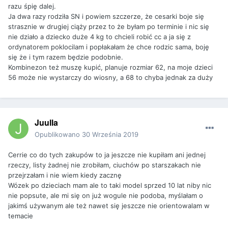
razu śpię dalej.
Ja dwa razy rodziła SN i powiem szczerze, że cesarki boje się
strasznie w drugiej ciąży przez to że byłam po terminie i nic się
nie działo a dziecko duże 4 kg to chcieli robić cc a ja się z
ordynatorem poklocilam i popłakałam że chce rodzic sama, boję
się że i tym razem będzie podobnie.
Kombinezon też muszę kupić, planuje rozmiar 62, na moje dzieci
56 może nie wystarczy do wiosny, a 68 to chyba jednak za duży
Juulla
Opublikowano
30 Września 2019
Cerrie co do tych zakupów to ja jeszcze nie kupiłam ani jednej
rzeczy, listy żadnej nie zrobiłam, ciuchów po starszakach nie
przejrzałam i nie wiem kiedy zacznę
Wózek po dzieciach mam ale to taki model sprzed 10 lat niby nic
nie popsute, ale mi się on już wogule nie podoba, myślałam o
jakimś używanym ale też nawet się jeszcze nie orientowalam w
temacie