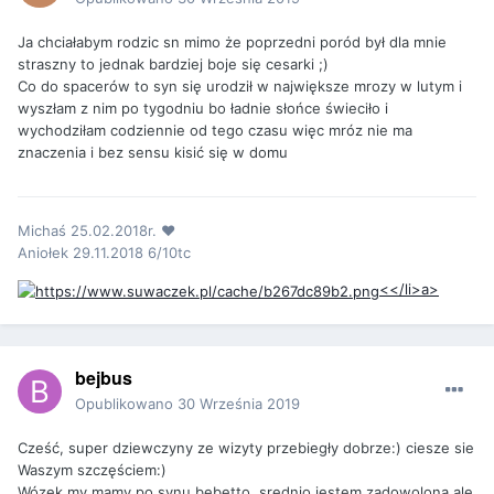
Ja chciałabym rodzic sn mimo że poprzedni poród był dla mnie
straszny to jednak bardziej boje się cesarki ;)
Co do spacerów to syn się urodził w największe mrozy w lutym i
wyszłam z nim po tygodniu bo ładnie słońce świeciło i
wychodziłam codziennie od tego czasu więc mróz nie ma
znaczenia i bez sensu kisić się w domu
Michaś 25.02.2018r. ❤️
Aniołek 29.11.2018 6/10tc
<</li>a>
bejbus
Opublikowano
30 Września 2019
Cześć, super dziewczyny ze wizyty przebiegły dobrze:) ciesze sie
Waszym szczęściem:)
Wózek my mamy po synu bebetto, srednio jestem zadowolona ale