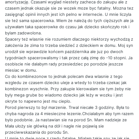
amortyzację. Czasami wyglad niestety zacheca do zakupu ale z
czasem jednak okazuje sie ze wozek moze byc fatalny. Mozna tez
zasięgnąć opinii innych jest ich pelno w internecie. U mnie liczyla
sie też sama spacerowka. Wiem że należą do tych cięższych ale ja
używałam taka spacerowke do czasu jak dziecko skończyło rok i
bylam zadowolona.
Spacery też wlasnie nie rozumiem dlaczego niektorzy wychodzą z
założenia że zima to trzeba siedzieć z dzieckiem w domu. Moj syn
urodził sie wprawdzie końcem pazdziernika ale juz po dwoch
tygodniach spacerowalismy i tak przez całą zimę do -10 stopni. Ja
osobiscie nie dalabym rady przesiedziec po porodzie jeszcze
miesiac w domu.
Co do kombinezonow to jednak polecam dwa wlasnie z tego
wzgledu ze czasem dziecko uleje a wtedy to trzeba czekac jak
kombinezon wyschnie. Przy zakupie kierowalam sie tym żeby nie
byly mega grube bo wiadomo dziecko jak leży w wozku i jest
okryte to napewno jest mu cieplo.
Porod pierwszy to byl marzenie. Trwal niecałe 3 godziny. Była to
chyba nagroda za 4 miesieczne lezenie.Chcialabym aby tym razem
bylo podobnie. Ja nastawian sie na porod Sn. Mam nadzieje ze
Mała ułoży sie główką na dół i nagle nie pojawią sie
przeciwwskazania do porodu Sn.
U mnie to dwie noce z rzedu fatalne. Mialam takie sny ze jak sie