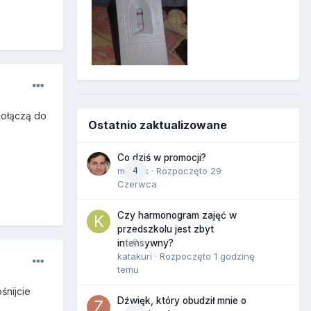
dołączą do
Ostatnio zaktualizowane
Co dziś w promocji?
maciek
4
· Rozpoczęto
29
Czerwca
Czy harmonogram zajęć w
przedszkolu jest zbyt
0
intensywny?
katakuri
· Rozpoczęto
1 godzinę
temu
śnijcie
Dźwięk, który obudził mnie o