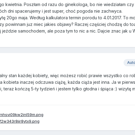
go kwietnia. Poszłam od razu do ginekologa, bo nie wiedziałam cz
ch dni spacerujemy i jest super, choć pogoda nie zachwyca.
 20go maja. Według kalkulatora termin porodu to 4.01.2017. To mo
czy powinnam juz miec jakies objawy? Raczej częściej chodzę do toa
j jeździe samochodem, ale poza tym to nic a nic. Dajcie znac jak u 
Aut
aturalny stan każdej kobiety, więc możesz robić prawie wszystko co ro
a kobieta inaczej odczuwa ciążę, każda ciąża jest inna. Ja w pierws
, teraz kończę 5-ty tydzień i jestem tylko głodna i śpiąca :) wizytę