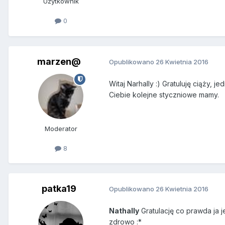
Użytkownik
0
marzen@
Opublikowano
26 Kwietnia 2016
Witaj Narhally :) Gratuluję ciąży,
Ciebie kolejne styczniowe mamy.
Moderator
8
patka19
Opublikowano
26 Kwietnia 2016
Nathally
Gratulację co prawda ja j
zdrowo :*