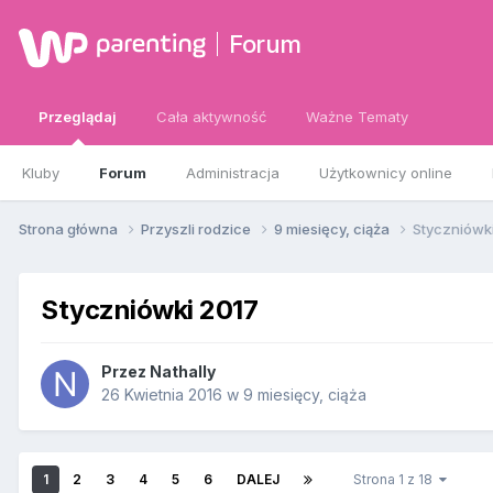
Forum
Przeglądaj
Cała aktywność
Ważne Tematy
Kluby
Forum
Administracja
Użytkownicy online
Strona główna
Przyszli rodzice
9 miesięcy, ciąża
Styczniówk
Styczniówki 2017
Przez
Nathally
26 Kwietnia 2016
w
9 miesięcy, ciąża
1
2
3
4
5
6
DALEJ
Strona 1 z 18