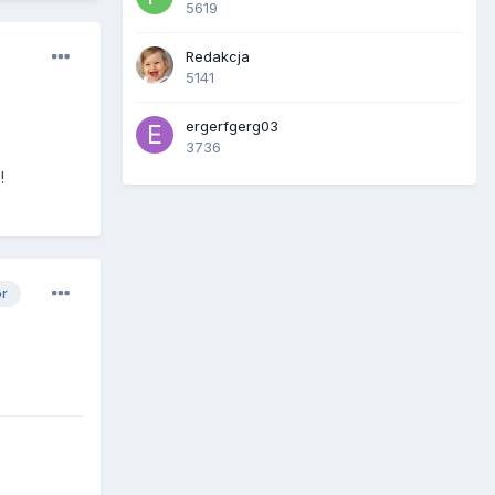
5619
Redakcja
5141
ergerfgerg03
3736
!
or