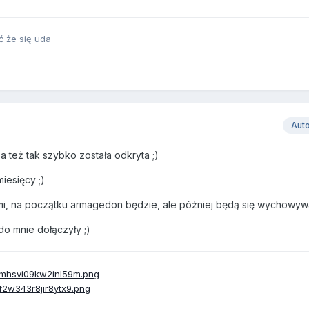
ć że się uda
Aut
 też tak szybko została odkryta ;)
iesięcy ;)
mi, na początku armagedon będzie, ale później będą się wychowyw
do mnie dołączyły ;)