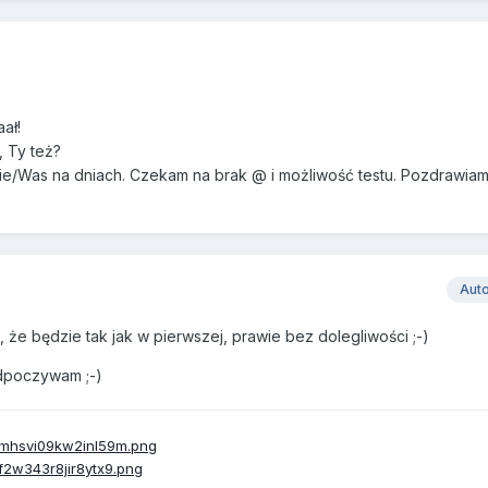
aał!
 Ty też?
ie/Was na dniach. Czekam na brak @ i możliwość testu. Pozdrawiam
Aut
że będzie tak jak w pierwszej, prawie bez dolegliwości ;-)
odpoczywam ;-)