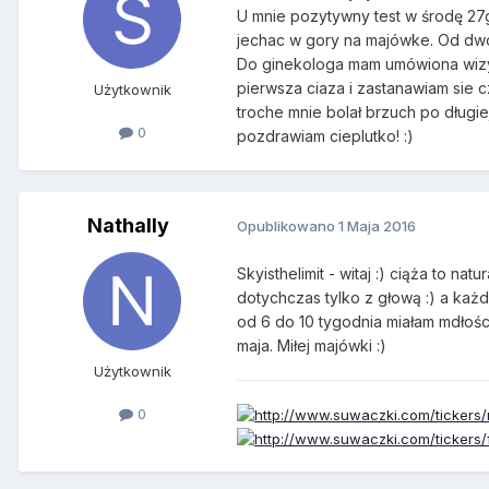
U mnie pozytywny test w środę 27
jechac w gory na majówke. Od dwó
Do ginekologa mam umówiona wizytę
pierwsza ciaza i zastanawiam sie 
Użytkownik
troche mnie bolał brzuch po długie
0
pozdrawiam cieplutko! :)
Nathally
Opublikowano
1 Maja 2016
Skyisthelimit - witaj :) ciąża to n
dotychczas tylko z głową :) a każd
od 6 do 10 tygodnia miałam mdłości
maja. Miłej majówki :)
Użytkownik
0