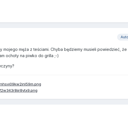
Aut
mojego męża z teściami. Chyba będziemy musieli powiedzieć, że 
am ochoty na piwko do grilla ;-)
wczyny?