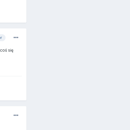
or
coś się