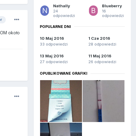
Nathally
Blueberry
24
16
odpowiedzi
odpowiedzi
or
POPULARNE DNI
z OM około
10 Maj 2016
1 Cze 2016
33 odpowiedzi
28 odpowiedzi
13 Maj 2016
11 Maj 2016
27 odpowiedzi
26 odpowiedzi
OPUBLIKOWANE GRAFIKI