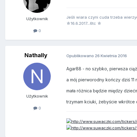
Jeśli wiara czyni cuda trzeba wierzy
Użytkownik
☆16.6.2017...6tc ☆
0
Nathally
Opublikowano
26 Kwietnia 2016
Agar88 - no szybko, pierwsza ciąża
a mój pierworodny kończy dziś 11 m
mała różnica będzie między dzieć
Użytkownik
trzymam kciuki, żebyście wkrótce 
0