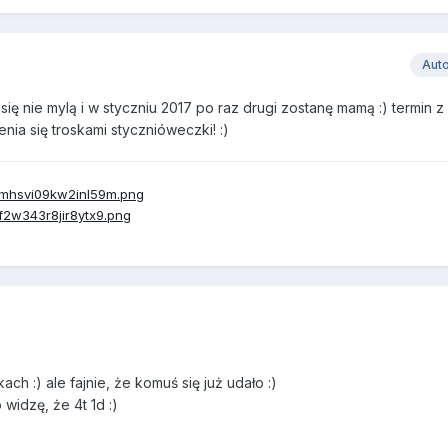
Aut
się nie mylą i w styczniu 2017 po raz drugi zostanę mamą :) termin 
nia się troskami stycznióweczki! :)
ch :) ale fajnie, że komuś się już udało :)
 widzę, że 4t 1d :)