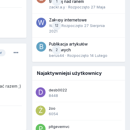
1
trzeciej nad ranem
zackr.a.y
· Rozpoczęto
27 Maja
Zakupy internetowe
Wula
12
· Rozpoczęto
27 Sierpnia
2021
Publikacja artykułów
2
naukowych
or
berus44
· Rozpoczęto
14 Lutego
Najaktywniejsi użytkownicy
ać razem ;)
desb0022
8448
żoo
6054
pltgevemvc