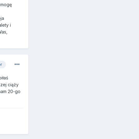
y mogę
ja
lety i
Was,
or
biłaś
zej ciąży
 mam 20-go