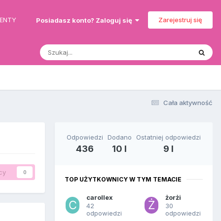
MENTY
Zarejestruj się
Posiadasz konto? Zaloguj się
Cała aktywność
Odpowiedzi
Dodano
Ostatniej odpowiedzi
436
10 l
9 l
cy
0
TOP UŻYTKOWNICY W TYM TEMACIE
carollex
żorżi
42
30
odpowiedzi
odpowiedzi