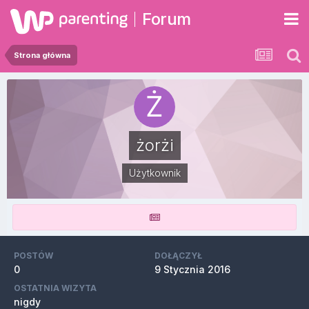
Forum
Strona główna
żorżi
Użytkownik
POSTÓW
DOŁĄCZYŁ
0
9 Stycznia 2016
OSTATNIA WIZYTA
nigdy