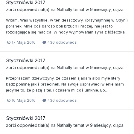
Styczniówki 2017
żorżi
odpowiedział(a) na
Nathally
temat w
9 miesięcy, ciąża
Witam, Was wszystkie, w ten deszczowy, (przynajmniej w Gdyni)
poranek. Mnie coś bardzo boli brzuch i raczej, nie jest to
rozciągająca się macica. W nocy wyjmowałam syna z łóżeczka...
17 Maja 2016
436 odpowiedzi
Styczniówki 2017
żorżi
odpowiedział(a) na
Nathally
temat w
9 miesięcy, ciąża
Przepraszam dziewczyny, że czasem zjadam albo myle litery
bądź pominę jakiś przecinek. Na swoje usprawiedliwienie mam
jedynie to, że piszę z tel. i czasem mi coś umknie. Bo...
16 Maja 2016
436 odpowiedzi
Styczniówki 2017
żorżi
odpowiedział(a) na
Nathally
temat w
9 miesięcy, ciąża