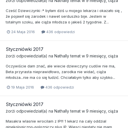
żorżi
odpowiedział(a) na
Nathally
temat w
9 miesięcy, ciąża
Cześć Dziewczynki :* byłam dziś u mojego lekarza i okazało się ,
że pojawił się zarodek i nawet serduszko bije. Jestem w
totalnym szoku, ale ciąża młodsza o jakieś 2 tygodnie. Z...
24 Maja 2016
436 odpowiedzi
Styczniówki 2017
żorżi
odpowiedział(a) na
Nathally
temat w
9 miesięcy, ciąża
Oczywiście dam znać, ale wiecie dziewczyny cudów nie ma,
Beta przyrasta nieprawidłowo, zarodka nie widać, ciąża
młodsza...nie ma co się łudzić. Chciałabym tylko aby szybko...
19 Maja 2016
436 odpowiedzi
Styczniówki 2017
żorżi
odpowiedział(a) na
Nathally
temat w
9 miesięcy, ciąża
Masakra wlasnie wrocilam z IP!!! 1 lekarz na caly oddzial
ginekologiczno-polozniczy plus IP. Wiesci niestety nie mam