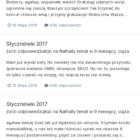
Bluberry, agataa, wspaniałe wieści! Gratuluję udanych wizyt,
ogromnie się cieszę Waszym szczęściem! Tak trzymać do
końca! chilosve witaj i przyjmij gratulacje! Widocznie Wasze...
16 Maja 2016
436 odpowiedzi
Styczniówki 2017
żorżi
odpowiedział(a) na
Nathally
temat w
9 miesięcy, ciąża
Mam już wyniki bety. No niestety nie ma dwukrotnego przyrostu
(pierwsze badanie 2886, dzisiejsze 3822). No nic to, pozostaje
mi tylko czekać na wizytę, nic więcej teraz nie zrobię.
16 Maja 2016
436 odpowiedzi
Styczniówki 2017
żorżi
odpowiedział(a) na
Nathally
temat w
9 miesięcy, ciąża
agataa dawaj znać jak już będziesz po wizycie, trzymam kciuki.
mamiAlaWitaj, u nas też mała różnica:) synek ma obecnie 8
miesięcy:) postanowiliśmy, pójść za ciosem i postarać się o...