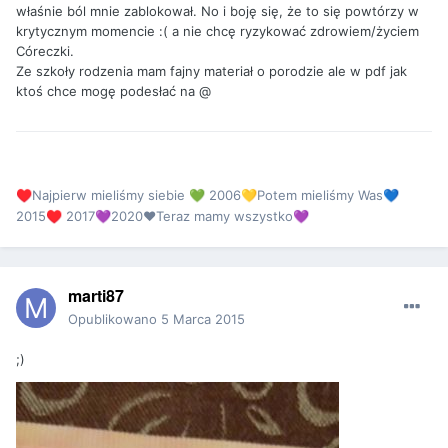
właśnie ból mnie zablokował. No i boję się, że to się powtórzy w
krytycznym momencie :( a nie chcę ryzykować zdrowiem/życiem
Córeczki.
Ze szkoły rodzenia mam fajny materiał o porodzie ale w pdf jak
ktoś chce mogę podesłać na @
Najpierw mieliśmy siebie
2006
Potem mieliśmy Was
♥️
💚
💛
💙
2015
2017
2020❤Teraz mamy wszystko
♥️
💜
💜
marti87
Opublikowano
5 Marca 2015
;)