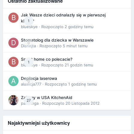
Ostatnio zaktualizowane
Jak Wasze dzieci odnalazły się w pierwszej
1
klasie?
blueskye
· Rozpoczęto
2 godziny temu
Stomatolog dla dziecka w Warszawie
0
Disnejta
· Rozpoczęto
5 minut temu
Smart home co polecacie?
1
blueskye
· Rozpoczęto
21 godzin temu
Depilacja laserowa
0
alaalicja777
· Rozpoczęto
1 godzinę temu
Zakupy w USA KitchenAid
27
paczanga
· Rozpoczęto
20 Listopada 2012
Najaktywniejsi użytkownicy