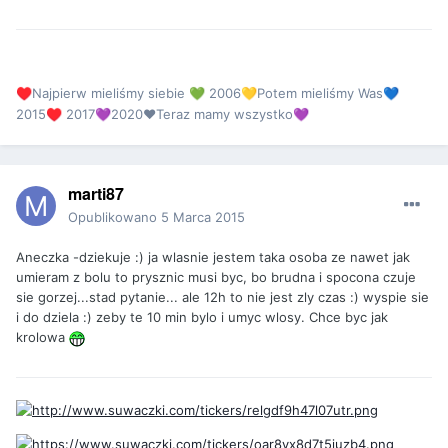
Najpierw mieliśmy siebie
2006
Potem mieliśmy Was
♥️
💚
💛
💙
2015
2017
2020❤Teraz mamy wszystko
♥️
💜
💜
marti87
Opublikowano
5 Marca 2015
Aneczka -dziekuje :) ja wlasnie jestem taka osoba ze nawet jak
umieram z bolu to prysznic musi byc, bo brudna i spocona czuje
sie gorzej...stad pytanie... ale 12h to nie jest zly czas :) wyspie sie
i do dziela :) zeby te 10 min bylo i umyc wlosy. Chce byc jak
krolowa