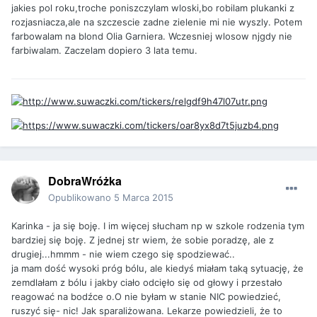
jakies pol roku,troche poniszczylam wloski,bo robilam plukanki z
rozjasniacza,ale na szczescie zadne zielenie mi nie wyszly. Potem
farbowalam na blond Olia Garniera. Wczesniej wlosow njgdy nie
farbiwalam. Zaczelam dopiero 3 lata temu.
DobraWróżka
Opublikowano
5 Marca 2015
Karinka - ja się boję. I im więcej słucham np w szkole rodzenia tym
bardziej się boję. Z jednej str wiem, że sobie poradzę, ale z
drugiej...hmmm - nie wiem czego się spodziewać..
ja mam dość wysoki próg bólu, ale kiedyś miałam taką sytuację, że
zemdlałam z bólu i jakby ciało odcięło się od głowy i przestało
reagować na bodźce o.O nie byłam w stanie NIC powiedzieć,
ruszyć się- nic! Jak sparaliżowana. Lekarze powiedzieli, że to