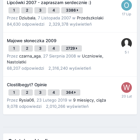
Lipcówki 2007 - zapraszam serdecznie :)
1
2
3
4
3386
Przez
Dziubala
,
7 Listopada 2007
w
Przedszkolaki
84,630
odpowiedzi
2,329,378
wyświetleń
Majowe słoneczka 2009
1
2
3
4
2729
Przez
czarna_aga
,
27 Sierpnia 2008
w
Uczniowie,
Nastolatki
68,207
odpowiedzi
2,316,240
wyświetleń
Clostilbegyt? Opinie
1
2
3
4
364
Przez
Rysia06
,
23 Lutego 2019
w
9 miesięcy, ciąża
9,078
odpowiedzi
2,010,266
wyświetleń