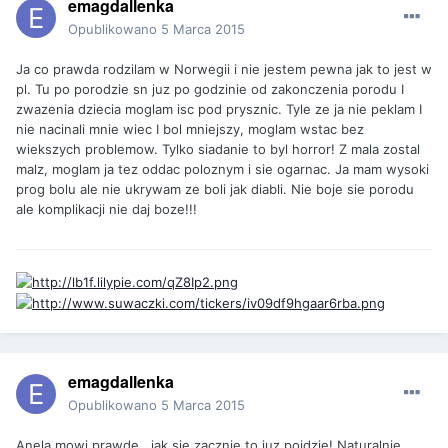
emagdallenka
Opublikowano
5 Marca 2015
Ja co prawda rodzilam w Norwegii i nie jestem pewna jak to jest w
pl. Tu po porodzie sn juz po godzinie od zakonczenia porodu I
zwazenia dziecia moglam isc pod prysznic. Tyle ze ja nie peklam I
nie nacinali mnie wiec I bol mniejszy, moglam wstac bez
wiekszych problemow. Tylko siadanie to byl horror! Z mala zostal
malz, moglam ja tez oddac poloznym i sie ogarnac. Ja mam wysoki
prog bolu ale nie ukrywam ze boli jak diabli. Nie boje sie porodu
ale komplikacji nie daj boze!!!
emagdallenka
Opublikowano
5 Marca 2015
Anela mowi prawde...jak sie zacznie to juz pojdzie! Naturalnie