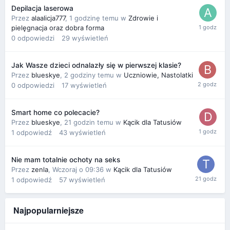
Depilacja laserowa
Przez
alaalicja777
,
1 godzinę temu
w
Zdrowie i
pielęgnacja oraz dobra forma
0
odpowiedzi
29
wyświetleń
Jak Wasze dzieci odnalazły się w pierwszej klasie?
Przez
blueskye
,
2 godziny temu
w
Uczniowie, Nastolatki
0
odpowiedzi
17
wyświetleń
Smart home co polecacie?
Przez
blueskye
,
21 godzin temu
w
Kącik dla Tatusiów
1
odpowiedź
43
wyświetleń
Nie mam totalnie ochoty na seks
Przez
zenla
,
Wczoraj o 09:36
w
Kącik dla Tatusiów
1
odpowiedź
57
wyświetleń
Najpopularniejsze