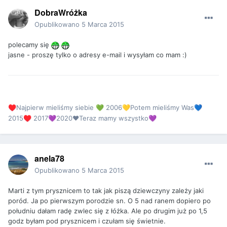
DobraWróżka
Opublikowano
5 Marca 2015
polecamy się
jasne - proszę tylko o adresy e-mail i wysyłam co mam :)
Najpierw mieliśmy siebie
2006
Potem mieliśmy Was
♥️
💚
💛
💙
2015
2017
2020❤Teraz mamy wszystko
♥️
💜
💜
anela78
Opublikowano
5 Marca 2015
Marti z tym prysznicem to tak jak piszą dziewczyny zależy jaki
poród. Ja po pierwszym porodzie sn. O 5 nad ranem dopiero po
południu dałam radę zwlec się z łóżka. Ale po drugim już po 1,5
godz byłam pod prysznicem i czułam się świetnie.