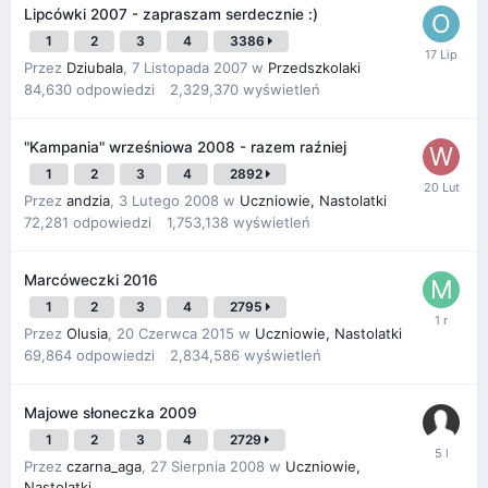
Lipcówki 2007 - zapraszam serdecznie :)
1
2
3
4
3386
Przez
Dziubala
,
7 Listopada 2007
w
Przedszkolaki
84,630
odpowiedzi
2,329,370
wyświetleń
"Kampania" wrześniowa 2008 - razem raźniej
1
2
3
4
2892
Przez
andzia
,
3 Lutego 2008
w
Uczniowie, Nastolatki
72,281
odpowiedzi
1,753,138
wyświetleń
Marcóweczki 2016
1
2
3
4
2795
Przez
Olusia
,
20 Czerwca 2015
w
Uczniowie, Nastolatki
69,864
odpowiedzi
2,834,586
wyświetleń
Majowe słoneczka 2009
1
2
3
4
2729
Przez
czarna_aga
,
27 Sierpnia 2008
w
Uczniowie,
Nastolatki