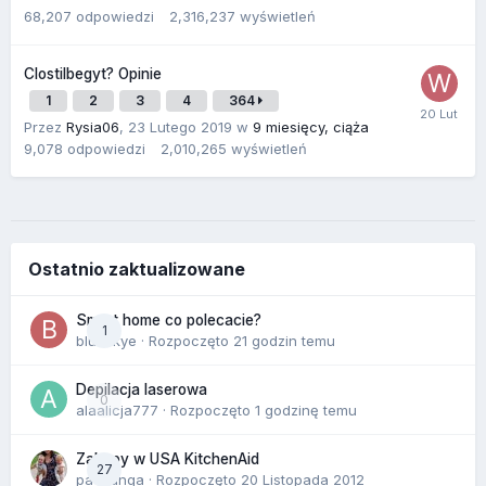
68,207
odpowiedzi
2,316,237
wyświetleń
Clostilbegyt? Opinie
1
2
3
4
364
Przez
Rysia06
,
23 Lutego 2019
w
9 miesięcy, ciąża
9,078
odpowiedzi
2,010,265
wyświetleń
Ostatnio zaktualizowane
Smart home co polecacie?
1
blueskye
· Rozpoczęto
21 godzin temu
Depilacja laserowa
0
alaalicja777
· Rozpoczęto
1 godzinę temu
Zakupy w USA KitchenAid
27
paczanga
· Rozpoczęto
20 Listopada 2012