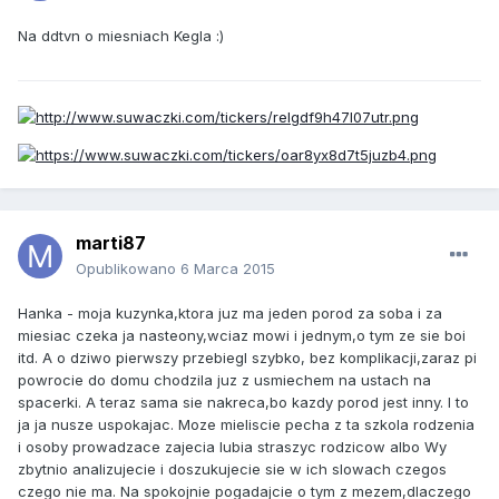
Na ddtvn o miesniach Kegla :)
marti87
Opublikowano
6 Marca 2015
Hanka - moja kuzynka,ktora juz ma jeden porod za soba i za
miesiac czeka ja nasteony,wciaz mowi i jednym,o tym ze sie boi
itd. A o dziwo pierwszy przebiegl szybko, bez komplikacji,zaraz pi
powrocie do domu chodzila juz z usmiechem na ustach na
spacerki. A teraz sama sie nakreca,bo kazdy porod jest inny. I to
ja ja nusze uspokajac. Moze mieliscie pecha z ta szkola rodzenia
i osoby prowadzace zajecia lubia straszyc rodzicow albo Wy
zbytnio analizujecie i doszukujecie sie w ich slowach czegos
czego nie ma. Na spokojnie pogadajcie o tym z mezem,dlaczego