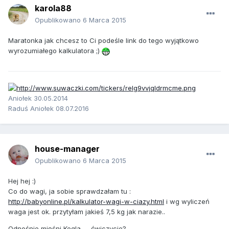
karola88
Opublikowano
6 Marca 2015
Maratonka jak chcesz to Ci podeśle link do tego wyjątkowo
wyrozumiałego kalkulatora ;)
Aniołek 30.05.2014
Raduś Aniołek 08.07.2016
house-manager
Opublikowano
6 Marca 2015
Hej hej :)
Co do wagi, ja sobie sprawdzałam tu :
http://babyonline.pl/kalkulator-wagi-w-ciazy.html
i wg wyliczeń
waga jest ok. przytyłam jakieś 7,5 kg jak narazie..
Odnośnie mięśni Kegla.. - ćwiczycie?