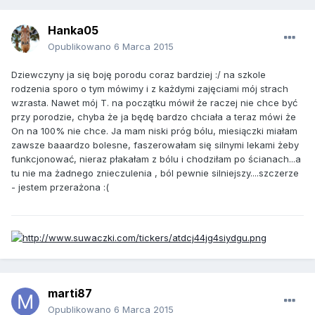
Hanka05
Opublikowano
6 Marca 2015
Dziewczyny ja się boję porodu coraz bardziej :/ na szkole
rodzenia sporo o tym mówimy i z każdymi zajęciami mój strach
wzrasta. Nawet mój T. na początku mówił że raczej nie chce być
przy porodzie, chyba że ja będę bardzo chciała a teraz mówi że
On na 100% nie chce. Ja mam niski próg bólu, miesiączki miałam
zawsze baaardzo bolesne, faszerowałam się silnymi lekami żeby
funkcjonować, nieraz płakałam z bólu i chodziłam po ścianach...a
tu nie ma żadnego znieczulenia , ból pewnie silniejszy....szczerze
- jestem przerażona :(
marti87
Opublikowano
6 Marca 2015