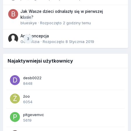
Jak Wasze dzieci odnalazły się w pierwszej
0
klasie?
blueskye
· Rozpoczęto
2 godziny temu
Antykoncepcja
3
Gość Kizia · Rozpoczęto
8 Stycznia 2019
Najaktywniejsi użytkownicy
desb0022
8448
żoo
6054
pltgevemvc
5619