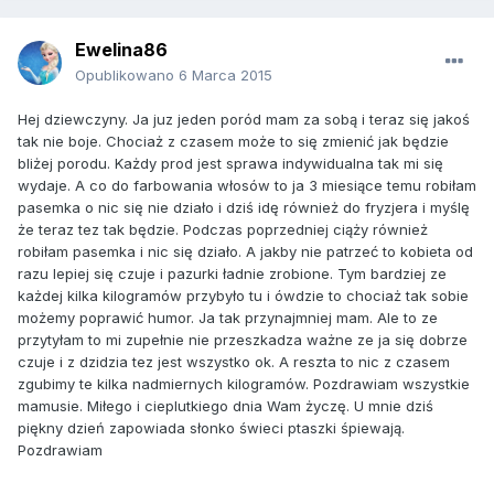
Ewelina86
Opublikowano
6 Marca 2015
Hej dziewczyny. Ja juz jeden poród mam za sobą i teraz się jakoś
tak nie boje. Chociaż z czasem może to się zmienić jak będzie
bliżej porodu. Każdy prod jest sprawa indywidualna tak mi się
wydaje. A co do farbowania włosów to ja 3 miesiące temu robiłam
pasemka o nic się nie działo i dziś idę również do fryzjera i myślę
że teraz tez tak będzie. Podczas poprzedniej ciąży również
robiłam pasemka i nic się działo. A jakby nie patrzeć to kobieta od
razu lepiej się czuje i pazurki ładnie zrobione. Tym bardziej ze
każdej kilka kilogramów przybyło tu i ówdzie to chociaż tak sobie
możemy poprawić humor. Ja tak przynajmniej mam. Ale to ze
przytyłam to mi zupełnie nie przeszkadza ważne ze ja się dobrze
czuje i z dzidzia tez jest wszystko ok. A reszta to nic z czasem
zgubimy te kilka nadmiernych kilogramów. Pozdrawiam wszystkie
mamusie. Miłego i cieplutkiego dnia Wam życzę. U mnie dziś
piękny dzień zapowiada słonko świeci ptaszki śpiewają.
Pozdrawiam