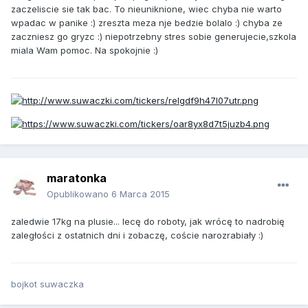
zaczeliscie sie tak bac. To nieuniknione, wiec chyba nie warto
wpadac w panike :) zreszta meza nje bedzie bolalo :) chyba ze
zaczniesz go gryzc :) niepotrzebny stres sobie generujecie,szkola
miala Wam pomoc. Na spokojnie :)
maratonka
Opublikowano
6 Marca 2015
zaledwie 17kg na plusie... lecę do roboty, jak wrócę to nadrobię
zaległości z ostatnich dni i zobaczę, coście narozrabiały :)
bojkot suwaczka