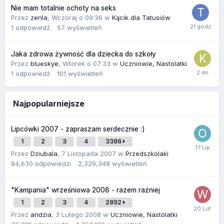
Nie mam totalnie ochoty na seks
Przez
zenla
,
Wczoraj o 09:36
w
Kącik dla Tatusiów
1
odpowiedź
57
wyświetleń
Jaka zdrowa żywność dla dziecka do szkoły
Przez
blueskye
,
Wtorek o 07:33
w
Uczniowie, Nastolatki
1
odpowiedź
101
wyświetleń
Najpopularniejsze
Lipcówki 2007 - zapraszam serdecznie :)
1
2
3
4
3386
Przez
Dziubala
,
7 Listopada 2007
w
Przedszkolaki
84,630
odpowiedzi
2,329,348
wyświetleń
"Kampania" wrześniowa 2008 - razem raźniej
1
2
3
4
2892
Przez
andzia
,
3 Lutego 2008
w
Uczniowie, Nastolatki