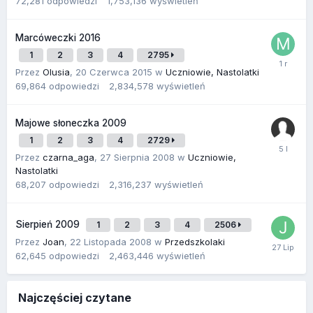
72,281
odpowiedzi
1,753,136
wyświetleń
Marcóweczki 2016
1
2
3
4
2795
Przez
Olusia
,
20 Czerwca 2015
w
Uczniowie, Nastolatki
69,864
odpowiedzi
2,834,578
wyświetleń
Majowe słoneczka 2009
1
2
3
4
2729
Przez
czarna_aga
,
27 Sierpnia 2008
w
Uczniowie,
Nastolatki
68,207
odpowiedzi
2,316,237
wyświetleń
Sierpień 2009
1
2
3
4
2506
Przez
Joan
,
22 Listopada 2008
w
Przedszkolaki
62,645
odpowiedzi
2,463,446
wyświetleń
Najczęściej czytane