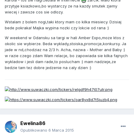
Karola - tos sie nagrzebala w internecie
zarcik. Malo ktora
przytyje ksiazkowo,bo wystarczy ze na kazdy smutek zjemy
wiecej i zawsze cos sie odlozy.
Wstalam z bolem nogi,taki ktory mam co kilka miesiecy. Dzisiaj
bede pokraka! Majka wypina nozki czy lokcie od rana :)
W weekend w Gdansku sa targi w hali Amber Expo,moze ktos z
okolic sie wybierze. Beda wyklady,stoiska,promocje,konkursy. Ja
jade w nd,chodziaz na 2/3 h. Acha, nazwa - Mother and Baby :)
w razie czego zdam Wam relacje, bo zapowiada sie kilka fajnych
wykladow i jesli dam rade,to poslucham :) mam nadzieje,ze
bedzie tam tez dobre jedzenie na caly dzien :)
Ewelina86
Opublikowano
6 Marca 2015