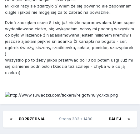
Mi kilka razy sie zdarzyło :/ Wiem że się powinno ale zapominam
ciągle i jakoś nie mogę się za to zabrać na poważnie...
Dzień zaczęłam około 8 i się już nieźle napracowałam. Mam super
wydepilowane ciałko, się wykąpałam, włosy mi pachną wszystkim
co było w łazience :) Nabalsamowana jestem milionem kremów i
jeszcze zjadłam piękne śniadanko (2 kanapki na bogato - ser,
ogórek świeży, kiszony, rzodkiewka, sałata, pomidor, szczypiorek
)
Wszystko po to żeby jakos przetrwac do 13 bo potem usg! Już mi
się ciśnienie podniosło i Dzidzia też szaleje - chyba wie co ją
czeka :)
POPRZEDNIA
Strona 383 z 1480
DALEJ