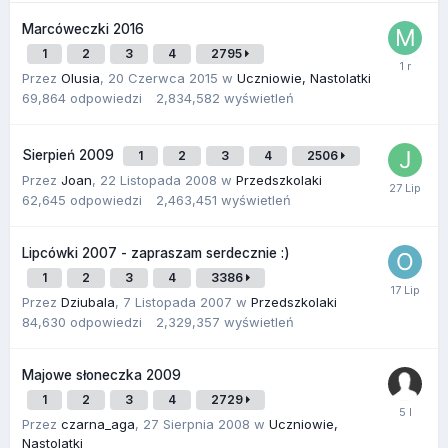
Marcóweczki 2016
1
2
3
4
2795
Przez
Olusia
,
20 Czerwca 2015
w
Uczniowie, Nastolatki
69,864
odpowiedzi
2,834,582
wyświetleń
Sierpień 2009
1
2
3
4
2506
Przez
Joan
,
22 Listopada 2008
w
Przedszkolaki
62,645
odpowiedzi
2,463,451
wyświetleń
Lipcówki 2007 - zapraszam serdecznie :)
1
2
3
4
3386
Przez
Dziubala
,
7 Listopada 2007
w
Przedszkolaki
84,630
odpowiedzi
2,329,357
wyświetleń
Majowe słoneczka 2009
1
2
3
4
2729
Przez
czarna_aga
,
27 Sierpnia 2008
w
Uczniowie,
Nastolatki