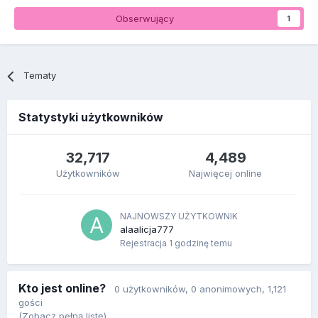
Obserwujący
1
Tematy
Statystyki użytkowników
32,717
4,489
Użytkowników
Najwięcej online
NAJNOWSZY UŻYTKOWNIK
alaalicja777
Rejestracja
1 godzinę temu
Kto jest online?
0 użytkowników
, 0 anonimowych, 1,121
gości
(Zobacz pełną listę)