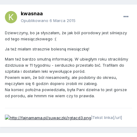
kwasnaa
Opublikowano
6 Marca 2015
Dziewczyny, bo ja słyszałam, że jak ból porodowy jest silniejszy
od tego miesiączkowego :(
Ja też miałam strasznie bolesną miesiączkę!
Mam też bardzo smutną informację. W ubiegłym roku straciliśmy
dzidziusia w 11 tygodniu - serduszko przestało bić. Trafiłam do
szpitala i dostałam leki wywołujące poród.
Powiem wam, że ból niesamowity, ale podobny do okresu,
męczyłam się 6 godzin dopiero zrobili mi zabieg.
Na koniec położna powiedziała, była Pani dzielna to jest gorsze
od porodu, ale hmmm nie wiem czy to prawda.
]Tekst linka[/url]