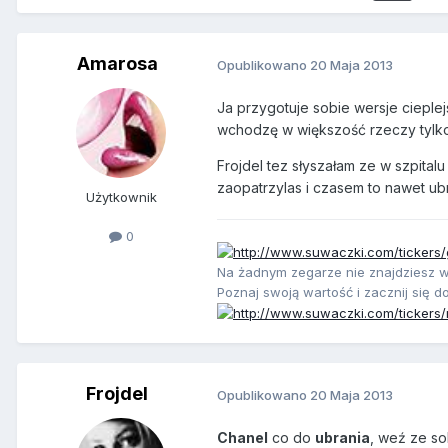
Amarosa
Opublikowano
20 Maja 2013
Ja przygotuje sobie wersje cieple
wchodzę w większość rzeczy tylko t
Frojdel tez słyszałam ze w szpital
zaopatrzylas i czasem to nawet ubr
Użytkownik
0
Na żadnym zegarze nie znajdziesz 
Poznaj swoją wartość i zacznij się d
Frojdel
Opublikowano
20 Maja 2013
Chanel
co do
ubrania
, weź ze so