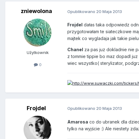
zniewolona
Opublikowano
20 Maja 2013
Frojdel
dałas taka odpowiedz odnosn
przygotowałam te siateczkowe maj
majtek co wygladaja jak takie piel
Chanel
za pas juz dokladnie nie p
Użytkownik
z tommie tippie bo maz dopadl juz 
wiec wszystko( sterylizator, podgrz
0
Frojdel
Opublikowano
20 Maja 2013
Amarosa
co do ubranek dla dzieci
tylko na wyjście :) Ale niestety zd