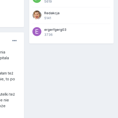
5619
Redakcja
5141
ergerfgerg03
3736
nia
pitala
ałam też
ie, to po
telki też
le nie
może