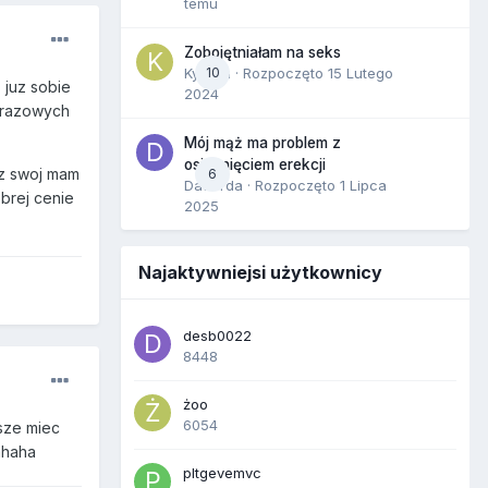
temu
Zobojętniałam na seks
Kynara
10
· Rozpoczęto
15 Lutego
 juz sobie
2024
orazowych
Mój mąż ma problem z
osiągnięciem erekcji
uz swoj mam
6
Dafiorda
· Rozpoczęto
1 Lipca
obrej cenie
2025
Najaktywniejsi użytkownicy
desb0022
8448
żoo
6054
usze miec
hahaha
pltgevemvc