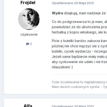
Frojdel
Opublikowano
20 Maja 2013
Wydra
dziękuję, mam nadzieje że 
Co do podgrzewacza to ja mam, ale
powiedzieć że do ukończenia przez
herbatkę z kopru włoskiego, ale kup
Użytkownik
Picie z butelki bardzo zaburza karmi
0
później nie chce męczyć sie z cyc
butelki, cycek wystarczy - niczego
Jeżeli same będziecie miały mało 
aby cyckowanie sie udało i nie tr
mlauszkiem :)
Czas oczekiwania to najpiękniejszy c
Mam dwóch cudownych synów - Tymu
_Alfa_
Opublikowano
20 Maja 2013