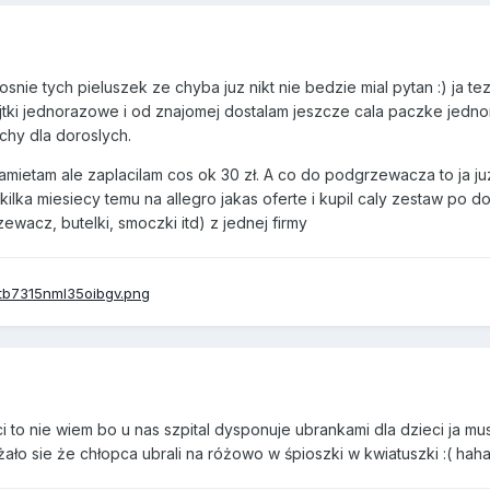
ie tych pieluszek ze chyba juz nikt nie bedzie mial pytan :) ja tez
tki jednorazowe i od znajomej dostalam jeszcze cala paczke jedn
uchy dla doroslych.
amietam ale zaplacilam cos ok 30 zł. A co do podgrzewacza to ja j
kilka miesiecy temu na allegro jakas oferte i kupil caly zestaw po d
ewacz, butelki, smoczki itd) z jednej firmy
 to nie wiem bo u nas szpital dysponuje ubrankami dla dzieci ja m
ażało sie że chłopca ubrali na różowo w śpioszki w kwiatuszki :( ha