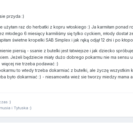
sie przyda :)
 użyłam raz do herbatki z kopru włoskiego :) Ja karmiłam ponad r
 młodego 6 miesięcy karmiliśmy się tylko cyckiem, młody dostał z
iłam świetne kropelki SAB Simplex i jak ręką odjął 12 dni i po kłopo
enie piersią - ssanie z butelki jest łatwiejsze i jak dziecko spróbuje
kiem. Jeżeli będziecie miały dużo dobrego pokarmu nie ma sensu u
 więcej nie trzeba podawać :)
pokarmu to wtedy trzeba dokarmiać z butelki, ale życzę wszystkim 
zeba było dokarmiać :) - niesamowita wieź sie tworzy miedzy mama a
zas :)
sia i Tytuska :)