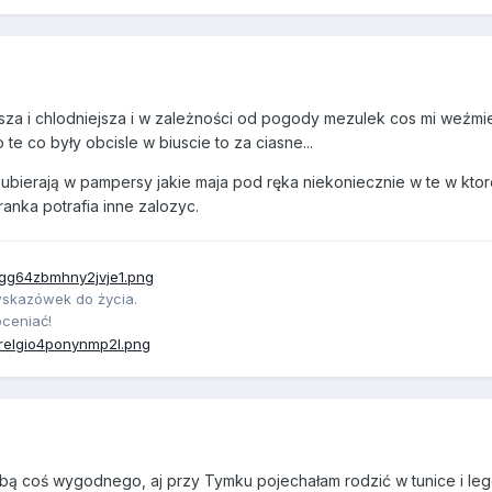
jsza i chlodniejsza i w zależności od pogody mezulek cos mi weźmi
e co były obcisle w biuscie to za ciasne...
u ubierają w pampersy jakie maja pod ręka niekoniecznie w te w ktore
anka potrafia inne zalozyc.
wskazówek do życia.
oceniać!
bą coś wygodnego, aj przy Tymku pojechałam rodzić w tunice i leg