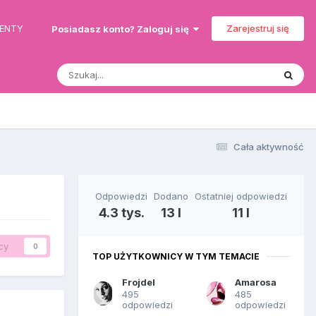
MENTY
Zarejestruj się
Posiadasz konto? Zaloguj się
Cała aktywność
Odpowiedzi
Dodano
Ostatniej odpowiedzi
4.3 tys.
13 l
11 l
cy
0
TOP UŻYTKOWNICY W TYM TEMACIE
Frojdel
Amarosa
495
485
odpowiedzi
odpowiedzi