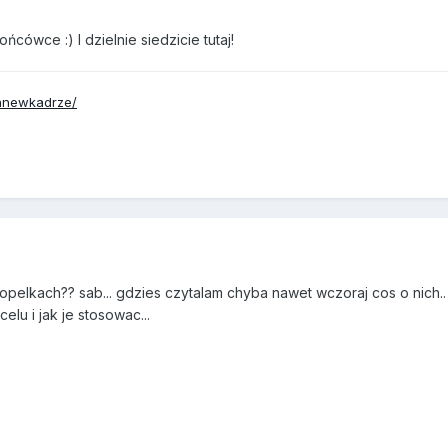
cówce :) I dzielnie siedzicie tutaj!
anewkadrze/
ropelkach?? sab... gdzies czytalam chyba nawet wczoraj cos o nich..
lu i jak je stosowac...