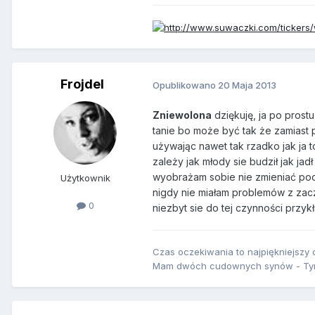
Frojdel
Opublikowano
20 Maja 2013
Zniewolona
dziękuję, ja po prost
tanie bo może być tak że zamiast 
używając nawet tak rzadko jak ja to
zależy jak młody sie budził jak jadł
wyobrażam sobie nie zmieniać podpa
Użytkownik
nigdy nie miałam problemów z zacz
0
niezbyt sie do tej czynności przyk
Czas oczekiwania to najpiękniejszy c
Mam dwóch cudownych synów - Tymu