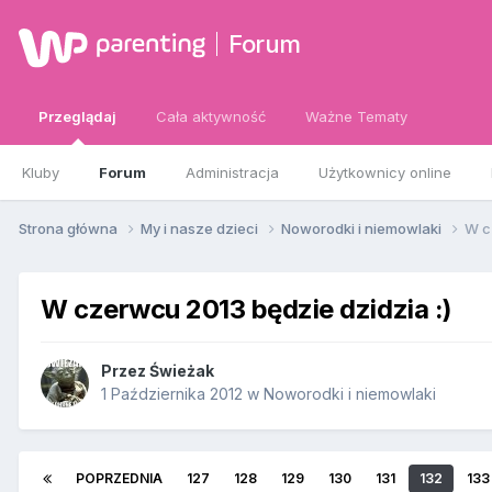
Forum
Przeglądaj
Cała aktywność
Ważne Tematy
Kluby
Forum
Administracja
Użytkownicy online
Strona główna
My i nasze dzieci
Noworodki i niemowlaki
W c
W czerwcu 2013 będzie dzidzia :)
Przez
Świeżak
1 Października 2012
w
Noworodki i niemowlaki
POPRZEDNIA
127
128
129
130
131
132
133