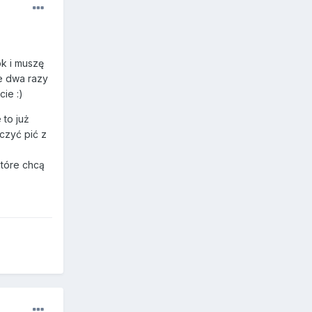
ok i muszę
e dwa razy
cie :)
 to już
czyć pić z
które chcą