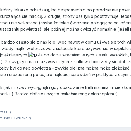
którzy lekarze odradzają, bo bezpośrednio po porodzie nie powin
urczająca sie macicę. Z drugiej strony pas tylko podtrzymuje, leps
łogu nie wskazane (chyba że takie ćwiczenia polegające na leżeni
uszczaniu powietrza), ale później można ćwiczyć normalnie (jeżeli 
bardzo często sie z nas leje, wiec nawet w domu używa sie tych wi
wtedy majtki wielorazowe z siateczki które używało sie w szpitalu 
jpiękniejszych
Ja do domu wracałam w tych z siatki wysokich,
 :). Ze względu na cc używałam tych z siatki w domu żeby sie dobrz
ło żeby był dostęp powietrza - zwykła bielizna można może zjeżdżać
ie i urażać ranę po cc, ale najlepiej sprawdzić w praktyce z czym 
ki jak mi szwy wyciągnęli i gdy opakowanie Belli mamma mi sie skoń
ski :) Bardzo obficie i często psikałam ranę octaniseptem :)
zas :)
sia i Tytuska :)