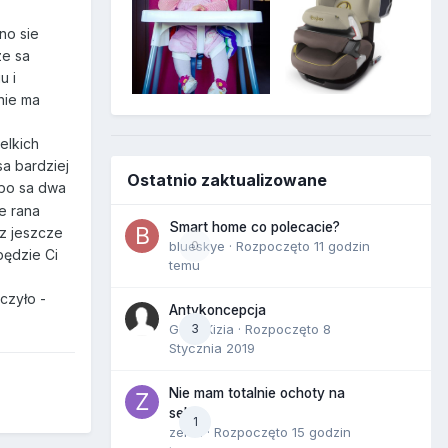
no sie
ze sa
u i
nie ma
elkich
sa bardziej
Ostatnio zaktualizowane
 bo sa dwa
e rana
Smart home co polecacie?
 z jeszcze
blueskye
0
· Rozpoczęto
11 godzin
będzie Ci
temu
czyło -
Antykoncepcja
Gość Kizia · Rozpoczęto
3
8
Stycznia 2019
Nie mam totalnie ochoty na
seks
1
zenla
· Rozpoczęto
15 godzin