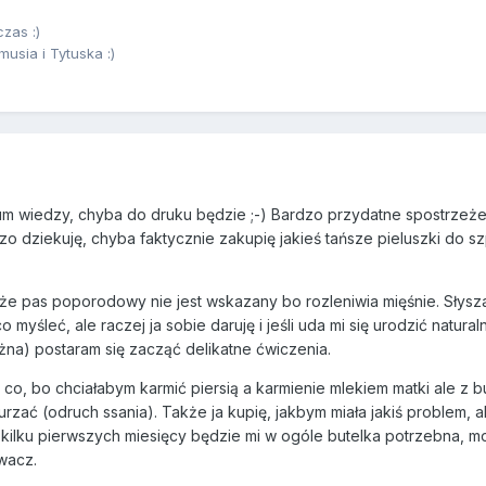
zas :)
sia i Tytuska :)
um wiedzy, chyba do druku będzie ;-) Bardzo przydatne spostrzeże
dzo dziekuję, chyba faktycznie zakupię jakieś tańsze pieluszki do sz
 że pas poporodowy nie jest wskazany bo rozleniwia mięśnie. Słysz
 myśleć, ale raczej ja sobie daruję i jeśli uda mi się urodzić naturaln
na) postaram się zacząć delikatne ćwiczenia.
o, bo chciałabym karmić piersią a karmienie mlekiem matki ale z bu
zać (odruch ssania). Także ja kupię, jakbym miała jakiś problem, a
 kilku pierwszych miesięcy będzie mi w ogóle butelka potrzebna, 
wacz.