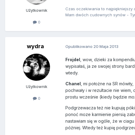
Czas oczekiwania to najpiękniejszy c
Użytkownik
Mam dwóch cudownych synów - Tymu
0
wydra
Opublikowano
20 Maja 2013
Frojdel
, wow, dzieki za kompendi
wypisałaś, ja ze swojej strony bar
wtedy.
Chanel
, mi położne na SR mówiły,
Użytkownik
pochwały i w rezultacie nie wiem, co
prostu wcześnie (kiedy będzie moż
0
Podgrzewacza też nie kupuję póki c
ponoć moze karmienie piersią zabur
nastawiam się w ogóle, że w ciagu
później. Wtedy też kupię podgrze