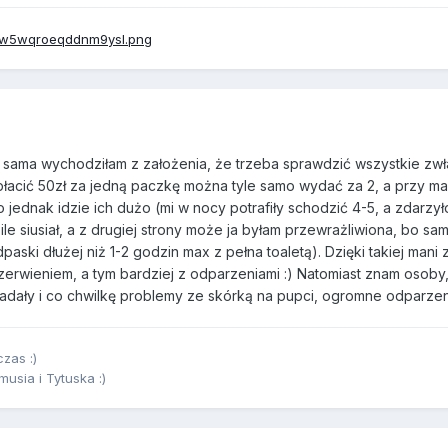
u sama wychodziłam z założenia, że trzeba sprawdzić wszystkie zwł
płacić 50zł za jedną paczkę można tyle samo wydać za 2, a przy m
 jednak idzie ich dużo (mi w nocy potrafiły schodzić 4-5, a zdarzyło 
 ile siusiał, a z drugiej strony może ja byłam przewrażliwiona, bo sa
ski dłużej niż 1-2 godzin max z pełna toaletą). Dzięki takiej mani 
erwieniem, a tym bardziej z odparzeniami :) Natomiast znam osoby,
ładały i co chwilkę problemy ze skórką na pupci, ogromne odparzeni
zas :)
sia i Tytuska :)