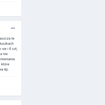
aszcza te
aluszkach
sie i 6 szt,
ma nie
zmieniania
 które
a itp.