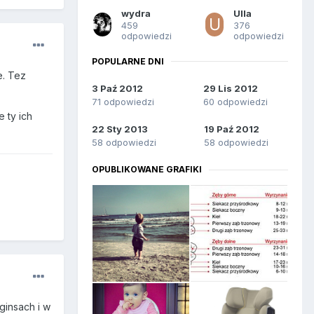
wydra
Ulla
459
376
odpowiedzi
odpowiedzi
POPULARNE DNI
e. Tez
3 Paź 2012
29 Lis 2012
71 odpowiedzi
60 odpowiedzi
 ty ich
22 Sty 2013
19 Paź 2012
58 odpowiedzi
58 odpowiedzi
OPUBLIKOWANE GRAFIKI
ginsach i w