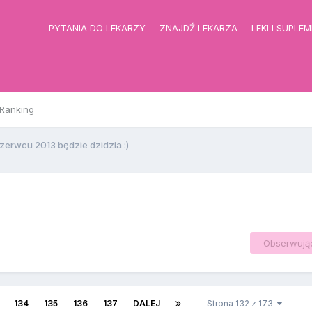
PYTANIA DO LEKARZY
ZNAJDŹ LEKARZA
LEKI I SUPLE
Ranking
zerwcu 2013 będzie dzidzia :)
Obserwują
134
135
136
137
DALEJ
Strona 132 z 173