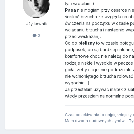
tym wróciłam :)
Pasa
nie mogłam przy cesarce nie
ściskać brzucha ze względu na obk
ćwiczenia na początku w czasie po
Użytkownik
wciąganiu brzucha i następnie wyp
0
przeciwwskazań).
Co do
bielizny
to w czasie połogu 
podpasek, bo są bardziej chłonne, 
komfortowe choć nie należą do na
rodzaje niskie i wysokie w paczce
goiła, żeby nic jej nie podrażnia
nie wchłoniętego brzucha rolować s
wygodniej :)
Ja przestałam używać majtek z siat
wtedy przeszłam na normalne podpa
Czas oczekiwania to najpiękniejszy c
Mam dwóch cudownych synów - Tymu