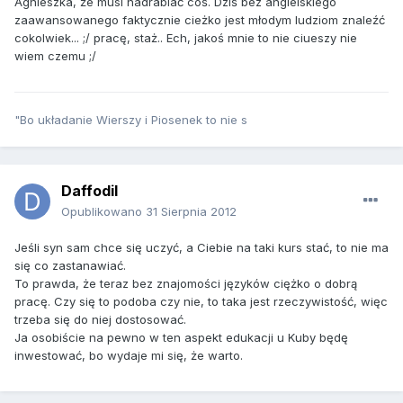
Agnieszka, że musi nadrabiać coś. Dziś bez angielskiego
zaawansowanego faktycznie cieżko jest młodym ludziom znaleźć
cokolwiek... ;/ pracę, staż.. Ech, jakoś mnie to nie ciueszy nie
wiem czemu ;/
"Bo układanie Wierszy i Piosenek to nie s
Daffodil
Opublikowano
31 Sierpnia 2012
Jeśli syn sam chce się uczyć, a Ciebie na taki kurs stać, to nie ma
się co zastanawiać.
To prawda, że teraz bez znajomości języków ciężko o dobrą
pracę. Czy się to podoba czy nie, to taka jest rzeczywistość, więc
trzeba się do niej dostosować.
Ja osobiście na pewno w ten aspekt edukacji u Kuby będę
inwestować, bo wydaje mi się, że warto.