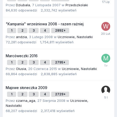
Przez
Dziubala
,
7 Listopada 2007
w
Przedszkolaki
84,630
odpowiedzi
2,332,742
wyświetleń
"Kampania" wrześniowa 2008 - razem raźniej
1
2
3
4
2892
Przez
andzia
,
3 Lutego 2008
w
Uczniowie, Nastolatki
72,281
odpowiedzi
1,754,811
wyświetleń
Marcóweczki 2016
1
2
3
4
2795
Przez
Olusia
,
20 Czerwca 2015
w
Uczniowie, Nastolatki
69,864
odpowiedzi
2,838,885
wyświetleń
Majowe słoneczka 2009
1
2
3
4
2729
Przez
czarna_aga
,
27 Sierpnia 2008
w
Uczniowie,
Nastolatki
68,207
odpowiedzi
2,317,418
wyświetleń