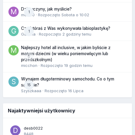
Dziewczyny, jak myślicie?
1
mozi00
· Rozpoczęto
Sobota o 10:02
Czy któraś z Was wykonywała labioplastykę?
1
Gamma
· Rozpoczęto
2 godziny temu
Najlepszy hotel all inclusive, w jakim byliście z
małymi dziećmi (w wieku poniemowlęcym lub
0
przedszkolnym)
micchon
· Rozpoczęto
19 godzin temu
Wynajem długoterminowy samochodu. Co o tym
15
sądzicie?
Szyszkaaa
· Rozpoczęto
16 Lipca
Najaktywniejsi użytkownicy
desb0022
8448