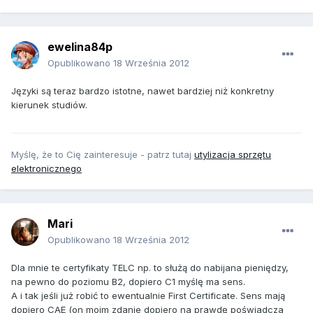
ewelina84p
Opublikowano
18 Września 2012
Języki są teraz bardzo istotne, nawet bardziej niż konkretny
kierunek studiów.
Myślę, że to Cię zainteresuje - patrz tutaj
utylizacja sprzętu
elektronicznego
Mari
Opublikowano
18 Września 2012
Dla mnie te certyfikaty TELC np. to służą do nabijana pieniędzy,
na pewno do poziomu B2, dopiero C1 myślę ma sens.
A i tak jeśli już robić to ewentualnie First Certificate. Sens mają
dopiero CAE (on moim zdanie dopiero na prawdę poświadcza