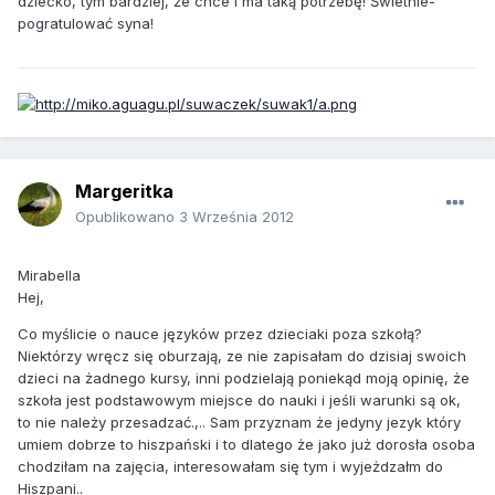
dziecko, tym bardziej, że chce i ma taką potrzebę! Świetnie-
pogratulować syna!
Margeritka
Opublikowano
3 Września 2012
Mirabella
Hej,
Co myślicie o nauce języków przez dzieciaki poza szkołą?
Niektórzy wręcz się oburzają, ze nie zapisałam do dzisiaj swoich
dzieci na żadnego kursy, inni podzielają poniekąd moją opinię, że
szkoła jest podstawowym miejsce do nauki i jeśli warunki są ok,
to nie należy przesadzać.,.. Sam przyznam że jedyny jezyk który
umiem dobrze to hiszpański i to dlatego że jako już dorosła osoba
chodziłam na zajęcia, interesowałam się tym i wyjeżdzałm do
Hiszpani..