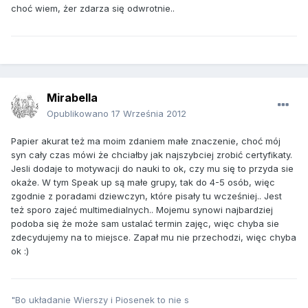
choć wiem, żer zdarza się odwrotnie..
Mirabella
Opublikowano
17 Września 2012
Papier akurat też ma moim zdaniem małe znaczenie, choć mój
syn cały czas mówi że chciałby jak najszybciej zrobić certyfikaty.
Jesli dodaje to motywacji do nauki to ok, czy mu się to przyda sie
okaże. W tym Speak up są małe grupy, tak do 4-5 osób, więc
zgodnie z poradami dziewczyn, które pisały tu wcześniej.. Jest
też sporo zajeć multimedialnych.. Mojemu synowi najbardziej
podoba się że może sam ustalać termin zajęc, więc chyba sie
zdecydujemy na to miejsce. Zapał mu nie przechodzi, więc chyba
ok :)
"Bo układanie Wierszy i Piosenek to nie s