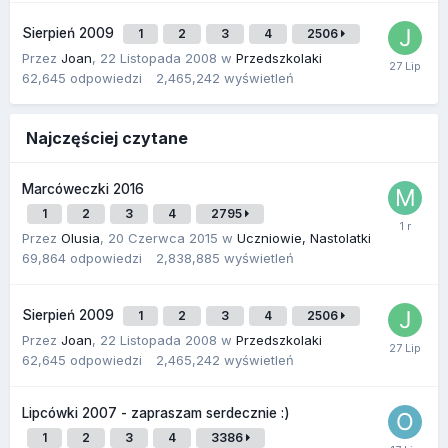
Sierpień 2009
1
2
3
4
2506
Przez
Joan
,
22 Listopada 2008
w
Przedszkolaki
62,645
odpowiedzi
2,465,242
wyświetleń
Najczęściej czytane
Marcóweczki 2016
1
2
3
4
2795
Przez
Olusia
,
20 Czerwca 2015
w
Uczniowie, Nastolatki
69,864
odpowiedzi
2,838,885
wyświetleń
Sierpień 2009
1
2
3
4
2506
Przez
Joan
,
22 Listopada 2008
w
Przedszkolaki
62,645
odpowiedzi
2,465,242
wyświetleń
Lipcówki 2007 - zapraszam serdecznie :)
1
2
3
4
3386