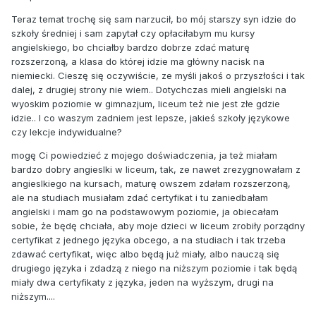
Teraz temat trochę się sam narzucił, bo mój starszy syn idzie do
szkoły średniej i sam zapytał czy opłaciłabym mu kursy
angielskiego, bo chciałby bardzo dobrze zdać maturę
rozszerzoną, a klasa do której idzie ma główny nacisk na
niemiecki. Cieszę się oczywiście, ze myśli jakoś o przyszłości i tak
dalej, z drugiej strony nie wiem.. Dotychczas mieli angielski na
wyoskim poziomie w gimnazjum, liceum też nie jest złe gdzie
idzie.. I co waszym zadniem jest lepsze, jakieś szkoły językowe
czy lekcje indywidualne?
mogę Ci powiedzieć z mojego doświadczenia, ja też miałam
bardzo dobry angieslki w liceum, tak, ze nawet zrezygnowałam z
angieslkiego na kursach, maturę owszem zdałam rozszerzoną,
ale na studiach musiałam zdać certyfikat i tu zaniedbałam
angielski i mam go na podstawowym poziomie, ja obiecałam
sobie, że będę chciała, aby moje dzieci w liceum zrobiły porządny
certyfikat z jednego języka obcego, a na studiach i tak trzeba
zdawać certyfikat, więc albo będą już miały, albo nauczą się
drugiego języka i zdadzą z niego na niższym poziomie i tak będą
miały dwa certyfikaty z języka, jeden na wyższym, drugi na
niższym....