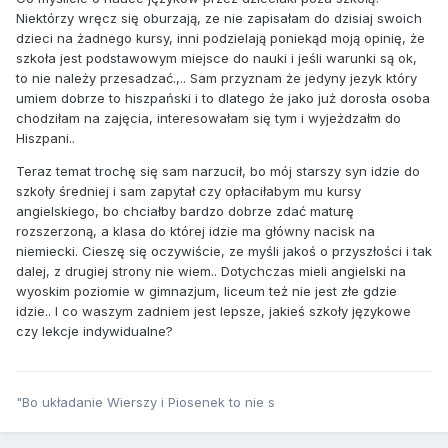
Niektórzy wręcz się oburzają, ze nie zapisałam do dzisiaj swoich
dzieci na żadnego kursy, inni podzielają poniekąd moją opinię, że
szkoła jest podstawowym miejsce do nauki i jeśli warunki są ok,
to nie należy przesadzać.,.. Sam przyznam że jedyny jezyk który
umiem dobrze to hiszpański i to dlatego że jako już dorosła osoba
chodziłam na zajęcia, interesowałam się tym i wyjeżdzałm do
Hiszpani..
Teraz temat trochę się sam narzucił, bo mój starszy syn idzie do
szkoły średniej i sam zapytał czy opłaciłabym mu kursy
angielskiego, bo chciałby bardzo dobrze zdać maturę
rozszerzoną, a klasa do której idzie ma główny nacisk na
niemiecki. Cieszę się oczywiście, ze myśli jakoś o przyszłości i tak
dalej, z drugiej strony nie wiem.. Dotychczas mieli angielski na
wyoskim poziomie w gimnazjum, liceum też nie jest złe gdzie
idzie.. I co waszym zadniem jest lepsze, jakieś szkoły językowe
czy lekcje indywidualne?
"Bo układanie Wierszy i Piosenek to nie s