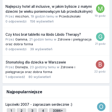
Najlepszy hotel all inclusive, w jakim byliście z małymi
dziećmi (w wieku poniemowlęcym lub przedszkolnym)
Przez
micchon
,
19 godzin temu
w
Przedszkolaki
0
odpowiedzi
156
wyświetleń
Czy ktoś brał tabletki na libido Libido Therapy?
Przez
Gamma
,
21 godzin temu
w
Zdrowie i pielęgnacja
oraz dobra forma
0
odpowiedzi
39
wyświetleń
Stomatolog dla dziecka w Warszawie
Przez
Disnejta
,
23 godziny temu
w
Zdrowie i
pielęgnacja oraz dobra forma
1
odpowiedź
80
wyświetleń
Najpopularniejsze
Lipcówki 2007 - zapraszam serdecznie :)
1
2
3
4
3386