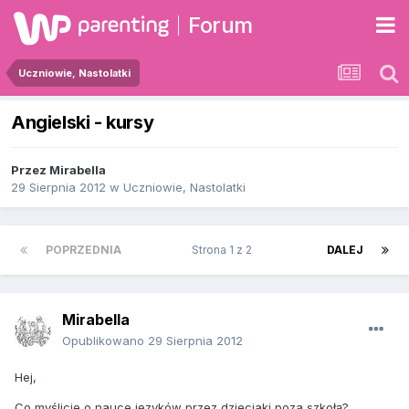
Forum
Uczniowie, Nastolatki
Angielski - kursy
Przez
Mirabella
29 Sierpnia 2012
w
Uczniowie, Nastolatki
POPRZEDNIA
Strona 1 z 2
DALEJ
Mirabella
Opublikowano
29 Sierpnia 2012
Hej,
Co myślicie o nauce języków przez dzieciaki poza szkołą?