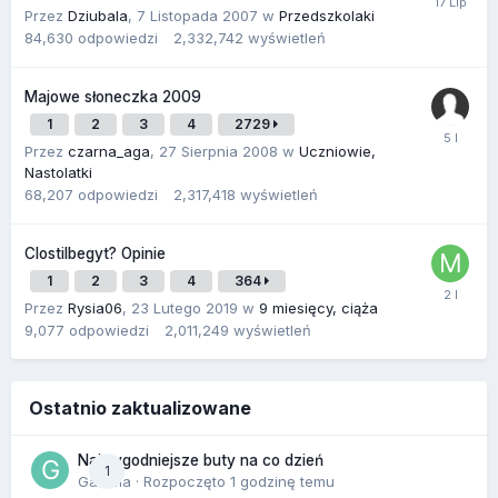
Przez
Dziubala
,
7 Listopada 2007
w
Przedszkolaki
84,630
odpowiedzi
2,332,742
wyświetleń
Majowe słoneczka 2009
1
2
3
4
2729
Przez
czarna_aga
,
27 Sierpnia 2008
w
Uczniowie,
Nastolatki
68,207
odpowiedzi
2,317,418
wyświetleń
Clostilbegyt? Opinie
1
2
3
4
364
Przez
Rysia06
,
23 Lutego 2019
w
9 miesięcy, ciąża
9,077
odpowiedzi
2,011,249
wyświetleń
Ostatnio zaktualizowane
Najwygodniejsze buty na co dzień
1
Gamma
· Rozpoczęto
1 godzinę temu