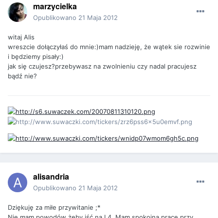
marzycielka
Opublikowano
21 Maja 2012
witaj Alis
wreszcie dołączyłaś do mnie:)mam nadzieję, że wątek sie rozwinie
i będziemy pisały:)
jak się czujesz?przebywasz na zwolnieniu czy nadal pracujesz
bądź nie?
alisandria
Opublikowano
21 Maja 2012
Dziękuję za miłe przywitanie ;*
Nie mam powodów żeby iść na L4. Mam spokojna prace przy