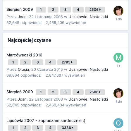
Sierpień 2009
1
2
3
4
2506
Przez
Joan
,
22 Listopada 2008
w
Uczniowie, Nastolatki
62,645
odpowiedzi
2,468,406
wyświetleń
Najczęściej czytane
Marcóweczki 2016
1
2
3
4
2795
Przez
Olusia
,
20 Czerwca 2015
w
Uczniowie, Nastolatki
69,864
odpowiedzi
2,847,687
wyświetleń
Sierpień 2009
1
2
3
4
2506
Przez
Joan
,
22 Listopada 2008
w
Uczniowie, Nastolatki
62,645
odpowiedzi
2,468,404
wyświetleń
Lipcówki 2007 - zapraszam serdecznie :)
1
2
3
4
3386