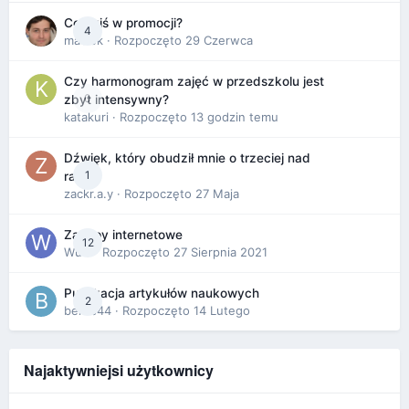
Co dziś w promocji?
4
maciek
· Rozpoczęto
29 Czerwca
Czy harmonogram zajęć w przedszkolu jest
0
zbyt intensywny?
katakuri
· Rozpoczęto
13 godzin temu
Dźwięk, który obudził mnie o trzeciej nad
1
ranem
zackr.a.y
· Rozpoczęto
27 Maja
Zakupy internetowe
12
Wula
· Rozpoczęto
27 Sierpnia 2021
Publikacja artykułów naukowych
2
berus44
· Rozpoczęto
14 Lutego
Najaktywniejsi użytkownicy