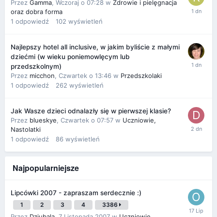
Przez
Gamma
,
Wczoraj o 07:28
w
Zdrowie i pielęgnacja
oraz dobra forma
1
odpowiedź
102
wyświetleń
Najlepszy hotel all inclusive, w jakim byliście z małymi
dziećmi (w wieku poniemowlęcym lub
przedszkolnym)
Przez
micchon
,
Czwartek o 13:46
w
Przedszkolaki
1
odpowiedź
262
wyświetleń
Jak Wasze dzieci odnalazły się w pierwszej klasie?
Przez
blueskye
,
Czwartek o 07:57
w
Uczniowie,
Nastolatki
1
odpowiedź
86
wyświetleń
Najpopularniejsze
Lipcówki 2007 - zapraszam serdecznie :)
1
2
3
4
3386
Przez
Dziubala
,
7 Listopada 2007
w
Uczniowie,