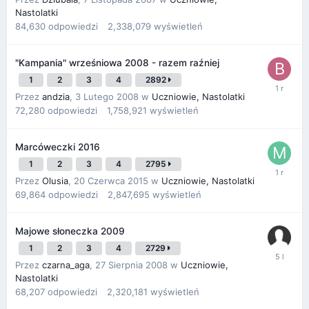
Nastolatki
84,630
odpowiedzi
2,338,079
wyświetleń
"Kampania" wrześniowa 2008 - razem raźniej
1
2
3
4
2892
Przez
andzia
,
3 Lutego 2008
w
Uczniowie, Nastolatki
72,280
odpowiedzi
1,758,921
wyświetleń
Marcóweczki 2016
1
2
3
4
2795
Przez
Olusia
,
20 Czerwca 2015
w
Uczniowie, Nastolatki
69,864
odpowiedzi
2,847,695
wyświetleń
Majowe słoneczka 2009
1
2
3
4
2729
Przez
czarna_aga
,
27 Sierpnia 2008
w
Uczniowie,
Nastolatki
68,207
odpowiedzi
2,320,181
wyświetleń