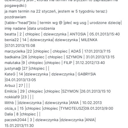
pogawędki:)
ja mam termin na 22 styczeń, jestem w 5 tygodniu teraz:)
pozdrawiam
[table="head"]kto | termin wg @ |płeć wg usg | urodzone dziecię|
imię nadane |data urodzenia
beatta | 2 | chłopiec | dziewczynka | ANTOSIA | 05.01.2013/15:40
benia22 | 14 | dziewczynka| dziewczynka | MILENKA
|07.01.2013/15:08
marzycielka |22 |chłopiec | chłopiec | ADAŚ | 17.01.2013/7:15
badkaina |26 |chłopiec | chłopiec | SZYMON | 31.01.2013/13:15
malutaka |9 | chłopiec |chłopiec | FILIP | 31.12.2012/13:40
justyna@ |27 |chłopiec | |
KateG | 14 |dziewczynka | dziewczynka | GABRYSIA
|04.01.2013/13:05
Arbuz | 27 | | |
Emilcia | 29 | chłopiec |chłopiec |SZYMON |26.01.2013/15:10
nokkia19 |23 | | |
lilithb | |dziewczynka | dziewczynka |ANIA | 10.02.2013
olcia_s | 15 |chłopiec |chłopiec |TYMOTEUSZ|09.01.2013/9:00
Dalia | 8 |chłopiec | |
paczek2044 | 3 | dziewczynka |dziewczynka |ANIA|
15.01.2013/11:30