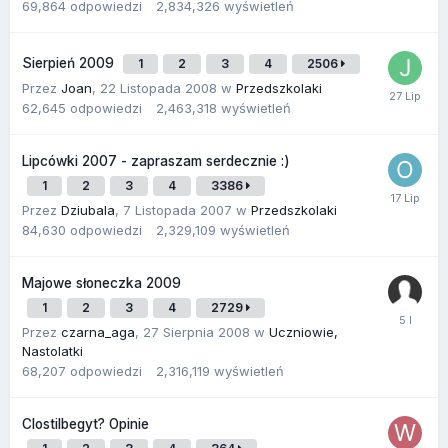
69,864
odpowiedzi
2,834,326
wyświetleń
Sierpień 2009
1
2
3
4
2506
Przez
Joan
,
22 Listopada 2008
w
Przedszkolaki
62,645
odpowiedzi
2,463,318
wyświetleń
Lipcówki 2007 - zapraszam serdecznie :)
1
2
3
4
3386
Przez
Dziubala
,
7 Listopada 2007
w
Przedszkolaki
84,630
odpowiedzi
2,329,109
wyświetleń
Majowe słoneczka 2009
1
2
3
4
2729
Przez
czarna_aga
,
27 Sierpnia 2008
w
Uczniowie,
Nastolatki
68,207
odpowiedzi
2,316,119
wyświetleń
Clostilbegyt? Opinie