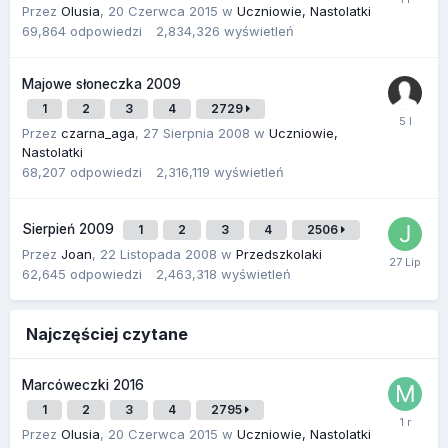
Przez
Olusia
,
20 Czerwca 2015
w
Uczniowie, Nastolatki
69,864
odpowiedzi
2,834,326
wyświetleń
Majowe słoneczka 2009
1
2
3
4
2729
Przez
czarna_aga
,
27 Sierpnia 2008
w
Uczniowie,
Nastolatki
68,207
odpowiedzi
2,316,119
wyświetleń
Sierpień 2009
1
2
3
4
2506
Przez
Joan
,
22 Listopada 2008
w
Przedszkolaki
62,645
odpowiedzi
2,463,318
wyświetleń
Najczęściej czytane
Marcóweczki 2016
1
2
3
4
2795
Przez
Olusia
,
20 Czerwca 2015
w
Uczniowie, Nastolatki