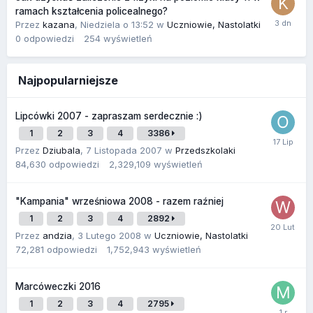
ramach kształcenia policealnego?
Przez
kazana
,
Niedziela o 13:52
w
Uczniowie, Nastolatki
0
odpowiedzi
254
wyświetleń
Najpopularniejsze
Lipcówki 2007 - zapraszam serdecznie :)
1
2
3
4
3386
Przez
Dziubala
,
7 Listopada 2007
w
Przedszkolaki
84,630
odpowiedzi
2,329,109
wyświetleń
"Kampania" wrześniowa 2008 - razem raźniej
1
2
3
4
2892
Przez
andzia
,
3 Lutego 2008
w
Uczniowie, Nastolatki
72,281
odpowiedzi
1,752,943
wyświetleń
Marcóweczki 2016
1
2
3
4
2795