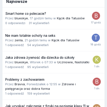
Najnowsze
Smart home co polecacie?
Przez
blueskye
,
17 godzin temu
w
Kącik dla Tatusiów
0
odpowiedzi
31
wyświetleń
Nie mam totalnie ochoty na seks
Przez
zenla
,
21 godzin temu
w
Kącik dla Tatusiów
1
odpowiedź
54
wyświetleń
Jaka zdrowa żywność dla dziecka do szkoły
Przez
blueskye
,
Wtorek o 07:33
w
Uczniowie, Nastolatki
1
odpowiedź
95
wyświetleń
Problemy z zachowaniem
Przez
Bravva
,
Poniedziałek o 12:55
w
Zdrowie i
pielęgnacja oraz dobra forma
1
odpowiedź
159
wyświetleń
Jak uzyskać zaliczenie z fizyki na poziomie klasy 11 w