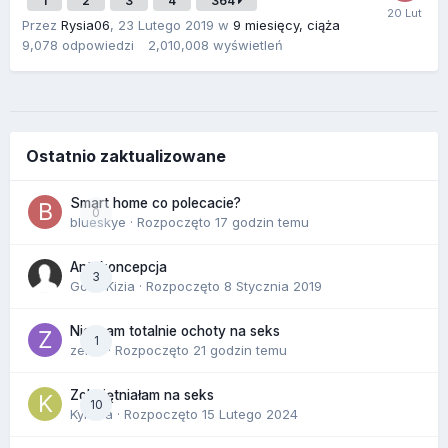
1
2
3
4
364
Przez
Rysia06
,
23 Lutego 2019
w
9 miesięcy, ciąża
9,078
odpowiedzi
2,010,008
wyświetleń
Ostatnio zaktualizowane
Smart home co polecacie?
0
blueskye
· Rozpoczęto
17 godzin temu
Antykoncepcja
3
Gość Kizia · Rozpoczęto
8 Stycznia 2019
Nie mam totalnie ochoty na seks
1
zenla
· Rozpoczęto
21 godzin temu
Zobojętniałam na seks
10
Kynara
· Rozpoczęto
15 Lutego 2024