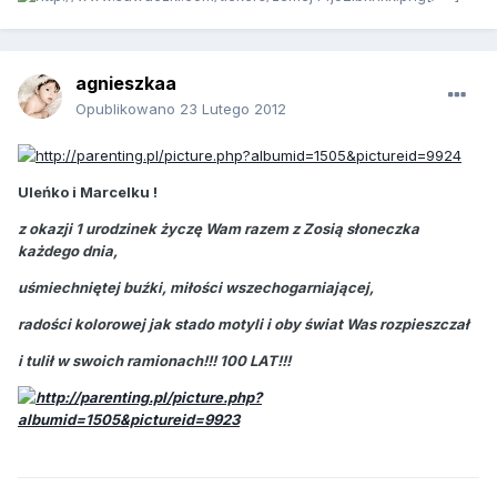
agnieszkaa
Opublikowano
23 Lutego 2012
Uleńko i Marcelku !
z okazji 1 urodzinek życzę Wam razem z Zosią słoneczka
każdego dnia,
uśmiechniętej buźki, miłości wszechogarniającej,
radości kolorowej jak stado motyli i oby świat Was rozpieszczał
i tulił w swoich ramionach!!! 100 LAT!!!