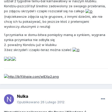
udział 2 tygodnie temu-bal karnawałowy w naszym klubiku.
Kondziu-pszczół był średnio zadowolony ze swojego przebrania,
po zdjęciu skrzydeł i czapki rozszalał się na całego
(najciekawsze zdjęcia są te grupowe, z innymi dziećmi, ale nie
chcę ich tu pokazywać, bo jeszcze ktoś z pretensjami
wyskoczy..słusznymi z resztą)
1.przymiarka w domu-bitwa pomiędzy mamą a synkiem, wygrana
synka-przymiarka nie odbyła się
2. poważny Kondziu już w klubiku
3.bez skrzydeł i czapki-teraz można szaleć
Nulka
Opublikowano
26 Lutego 2012
Wszystkiego najlepszego dla Bruna i Nikodema :)