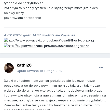
tygodnie od "przytulania".
Poza tym to niecały tydzień i nie sądzę żebyś miała już jakieś
objawy ciąży.
pozdrawiam serdecznie
4.02.2011 o godz. 14.27 urodziła się Zosieńka
kathi26
Opublikowano
19 Lutego 2012
Dzięki :) z testem mam zamiar podzialac ale jeszcze musze
poczekac, a co do objawow, hmm no niby tak, ale i tak musze
wybrac sie do gina we wtorek bo tydzien pobolewal mnie brzuch
i uplawy wie utrzymuja a nawet mam ich wiecej niz wczesniej i sa
mleczne, no chyba ze cos wyjatkowego sie do mnie przyplatalo ...
Zamowilam sobie testy i sa niby bardzo czule wiec moze jutro
albo pojutrze zrobic jednego? :)