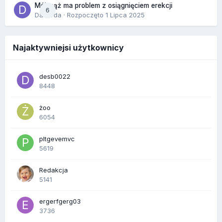
Mój mąż ma problem z osiągnięciem erekcji
6
Dafiorda
· Rozpoczęto
1 Lipca 2025
Najaktywniejsi użytkownicy
desb0022
8448
żoo
6054
pltgevemvc
5619
Redakcja
5141
ergerfgerg03
3736