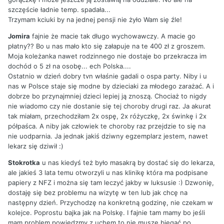
szczęście ładnie temp. spadała...
Trzymam kciuki by na jednej pensji nie żyło Wam się źle!
Jomira
fajnie że macie tak długo wychowawczy. A macie go
płatny?? Bo u nas mało kto się załapuje na te 400 zł z groszem.
Moja koleżanka nawet rodzinnego nie dostaje bo przekracza im
dochód o 5 zł na osobę... ech Polska....
Ostatnio w dzień dobry tvn właśnie gadali o ospa party. Niby i u
nas w Polsce staje się modne by dzieciaki za młodego zarażać. A i
dobrze bo przynajmniej dzieci lepiej ją znoszą. Chociaż to nigdy
nie wiadomo czy nie dostanie się tej choroby drugi raz. Ja akurat
tak miałam, przechodziłam 2x ospę, 2x różyczkę, 2x świnkę i 2x
półpaśca. A niby jak człowiek te choroby raz przejdzie to się na
nie uodparnia. Ja jednak jakiś dziwny egzemplarz jestem, nawet
lekarz się dziwił :)
Stokrotka
u nas kiedyś też było masakrą by dostać się do lekarza,
ale jakieś 3 lata temu otworzyli u nas klinikę która ma podpisane
papiery z NFZ i można się tam leczyć jakby w luksusie :) Dzwonię,
dostaję się bez problemu na wizytę w ten lub jak chcę na
następny dzień. Przychodzę na konkretną godzinę, nie czekam w
kolejce. Poprostu bajka jak na Polskę. I fajnie tam mamy bo jeśli
mam problem powiedzmy z uchem to nie musze biegać po