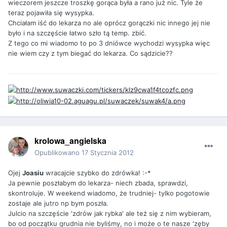
wieczorem jeszcze troszkę gorąca była a rano już nic. Tyle że
teraz pojawiła się wysypka.
Chciałam iść do lekarza no ale oprócz gorączki nic innego jej nie
było i na szczęście łatwo szło tą temp. zbić.
Z tego co mi wiadomo to po 3 dniówce wychodzi wysypka więc
nie wiem czy z tym biegać do lekarza. Co sądzicie??
krolowa_angielska
Opublikowano
17 Stycznia 2012
Ojej
Joasiu
wracajcie szybko do zdrówka! :-*
Ja pewnie poszłabym do lekarza- niech zbada, sprawdzi,
skontroluje. W weekend wiadomo, że trudniej- tylko pogotowie
zostaje ale jutro np bym poszła.
Julcio na szczęście 'zdrów jak rybka' ale też się z nim wybieram,
bo od początku grudnia nie byliśmy, no i może o te nasze 'zęby