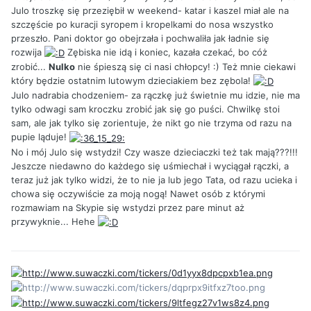
Julo troszkę się przeziębił w weekend- katar i kaszel miał ale na
szczęście po kuracji syropem i kropelkami do nosa wszystko
przeszło. Pani doktor go obejrzała i pochwaliła jak ładnie się
rozwija
Zębiska nie idą i koniec, kazała czekać, bo cóż
zrobić...
Nulko
nie śpieszą się ci nasi chłopcy! :) Też mnie ciekawi
który będzie ostatnim lutowym dzieciakiem bez zębola!
Julo nadrabia chodzeniem- za rączkę już świetnie mu idzie, nie ma
tylko odwagi sam kroczku zrobić jak się go puści. Chwilkę stoi
sam, ale jak tylko się zorientuje, że nikt go nie trzyma od razu na
pupie ląduje!
No i mój Julo się wstydzi! Czy wasze dzieciaczki też tak mają???!!!
Jeszcze niedawno do każdego się uśmiechał i wyciągał rączki, a
teraz już jak tylko widzi, że to nie ja lub jego Tata, od razu ucieka i
chowa się oczywiście za moją nogą! Nawet osób z którymi
rozmawiam na Skypie się wstydzi przez pare minut aż
przywyknie... Hehe