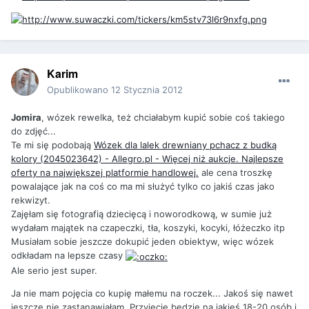
Karim
Opublikowano
12 Stycznia 2012
Jomira
, wózek rewelka, też chciałabym kupić sobie coś takiego
do zdjęć...
Te mi się podobają
Wózek dla lalek drewniany pchacz z budką
kolory (2045023642) - Allegro.pl - Więcej niż aukcje. Najlepsze
oferty na największej platformie handlowej.
ale cena troszkę
powalające jak na coś co ma mi służyć tylko co jakiś czas jako
rekwizyt.
Zajęłam się fotografią dziecięcą i noworodkową, w sumie już
wydałam majątek na czapeczki, tła, koszyki, kocyki, łóżeczko itp
Musiałam sobie jeszcze dokupić jeden obiektyw, więc wózek
odkładam na lepsze czasy
Ale serio jest super.
Ja nie mam pojęcia co kupię małemu na roczek... Jakoś się nawet
jeszcze nie zastanawiałam. Przyjęcie będzie na jakieś 18-20 osób i