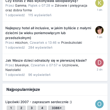
Czy któraś z Was wykonywała labioplastykę?
Przez
Gamma
,
Piątek o 07:28
w
Zdrowie i pielęgnacja
oraz dobra forma
1
odpowiedź
115
wyświetleń
Najlepszy hotel all inclusive, w jakim byliście z małymi
dziećmi (w wieku poniemowlęcym lub
przedszkolnym)
Przez
micchon
,
Czwartek o 13:46
w
Przedszkolaki
1
odpowiedź
284
wyświetleń
Jak Wasze dzieci odnalazły się w pierwszej klasie?
Przez
blueskye
,
Czwartek o 07:57
w
Uczniowie,
Nastolatki
1
odpowiedź
96
wyświetleń
Najpopularniejsze
Lipcówki 2007 - zapraszam serdecznie :)
1
2
3
4
3386