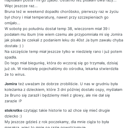
Więc jeszcze raz...
Bruna też w weekend dopadło choróbsko, pierwszy raz w życiu
był chory i miał temperaturę, nawet przy szczepieniach go
omijało...
W sobotę po południu dostał temp 38, wieczorem miał 39 i
podałam mu ibum (nie wiem czemu ale przypomniała mi się Jomira
jak pisała że czekali z podaniem leku do 40st Ja bym zawału chyba
dostała :) )
Na szczęście temp miał jeszcze tylko w niedzielę rano i już potem
spadła.
Do tego miał biegunkę, która do wczoraj się go trzymała, dzisiaj
już ok. W niedzielę pojechaliśmy do ośrodka, lekarka stwierdziła
że to wirus.
Jomira
też uważam że dobrze zrobiliście. U nas w grudniu była
koleżanka z dzieckiem, które 3 dni później dostało ospy, myślałam
że Bruno się zaraził i będziemy mieli z głowy, ale nie dał się
zarazie :P
stokrotko
czytając takie historie to aż chce się mieć drugie
dziecko :)
My jeszcze gdzieś z rok poczekamy, dla mnie ciąża to była
masakra, więc to mnie na razie powstrzymuje.