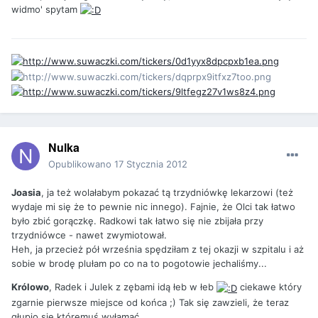
widmo' spytam
Nulka
Opublikowano
17 Stycznia 2012
Joasia
, ja też wolałabym pokazać tą trzydniówkę lekarzowi (też
wydaje mi się że to pewnie nic innego). Fajnie, że Olci tak łatwo
było zbić gorączkę. Radkowi tak łatwo się nie zbijała przy
trzydniówce - nawet zwymiotował.
Heh, ja przecież pół września spędziłam z tej okazji w szpitalu i aż
sobie w brodę plułam po co na to pogotowie jechaliśmy...
Królowo
, Radek i Julek z zębami idą łeb w łeb
ciekawe który
zgarnie pierwsze miejsce od końca ;) Tak się zawzieli, że teraz
głupio się któremuś wyłamać.