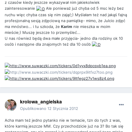
z czasów kiedy jeszcze wykazywał nim jakiekolwiek
zainteresowanie
Ale ponieważ już chyba od 5 msc leży bez
ruchu więc chyba czas się nim zająć;) Myślałam też nad jakąś fajną
profesjonalną sesją zdjęciową na pamiątkę- mimo, że Julcio zdjęć
ma mnóstwo... i tu szkoda, że
Karim
nie mieszka w moim
mieście;) Muszę jeszcze to przemyśleć...
U nas również będą dwa małe przyjęcia- jedno dla rodziny ok 10
osób i następne dla znajomych też dla 10 osób
krolowa_angielska
Opublikowano
12 Stycznia 2012
Acha mam też jedno pytanko nie w temacie, tzn do tych z was,
które karmią jeszcze MM. Czy przechodzicie już na 3? Bo tak się