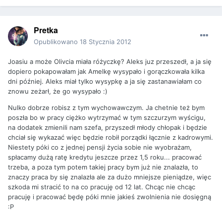
Pretka
Opublikowano
18 Stycznia 2012
Joasiu a może Olivcia miała różyczkę? Aleks juz przeszedł, a ja się
dopiero pokapowałam jak Amelkę wysypało i gorączkowała kilka
dni później. Aleks miał tylko wysypkę a ja się zastanawiałam co
znowu zeżarł, że go wysypało :)
Nulko dobrze robisz z tym wychowawczym. Ja chetnie też bym
poszła bo w pracy ciężko wytrzymać w tym szczurzym wyścigu,
na dodatek zmienili nam szefa, przyszedł młody chłopak i będzie
chciał się wykazać więc będzie robił porządki łącznie z kadrowymi.
Niestety póki co z jednej pensji życia sobie nie wyobrażam,
spłacamy dużą ratę kredytu jeszcze przez 1,5 roku... pracować
trzeba, a poza tym potem takiej pracy bym już nie znalazła, to
znaczy praca by się znalazła ale za dużo mniejsze pieniądze, więc
szkoda mi stracić to na co pracuję od 12 lat. Chcąc nie chcąc
pracuję i pracować będę póki mnie jakieś zwolnienia nie dosięgną
:P