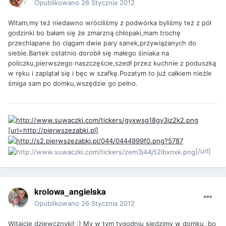
Opublikowano
26 Stycznia 2012
Witam,my też niedawno wróciliśmy z podwórka byliśmy też z pół
godzinki bo bałam się że zmarzną chłopaki,mam trochę
przechlapane bo ciągam dwie pary sanek,przywiązanych do
siebie.Bartek ostatnio dorobił się małego śiniaka na
policzku,pierwszego naszczęście,szedł przez kuchnie z poduszką
w ręku i zaplątał się i bęc w szafkę.Pozatym to już całkiem nieżle
śmiga sam po domku,wszędzie go pełno.
[url=http://pierwszezabki.pl]
[/url]
krolowa_angielska
Opublikowano
26 Stycznia 2012
Witajcie dziewcznyki! :) My w tym tygodniu siedzimy w domku, bo