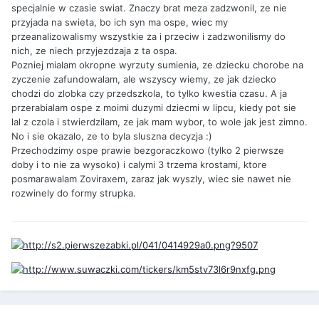
specjalnie w czasie swiat. Znaczy brat meza zadzwonil, ze nie
przyjada na swieta, bo ich syn ma ospe, wiec my
przeanalizowalismy wszystkie za i przeciw i zadzwonilismy do
nich, ze niech przyjezdzaja z ta ospa.
Pozniej mialam okropne wyrzuty sumienia, ze dziecku chorobe na
zyczenie zafundowalam, ale wszyscy wiemy, ze jak dziecko
chodzi do zlobka czy przedszkola, to tylko kwestia czasu. A ja
przerabialam ospe z moimi duzymi dziecmi w lipcu, kiedy pot sie
lal z czola i stwierdzilam, ze jak mam wybor, to wole jak jest zimno.
No i sie okazalo, ze to byla sluszna decyzja :)
Przechodzimy ospe prawie bezgoraczkowo (tylko 2 pierwsze
doby i to nie za wysoko) i calymi 3 trzema krostami, ktore
posmarawalam Zoviraxem, zaraz jak wyszly, wiec sie nawet nie
rozwinely do formy strupka.