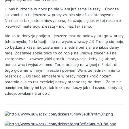
U nas budzenie w nocy po nie wiem już sama ile razy... Chodze
jak zombie a tu jeszcze w pracy zrobiło się aż za intensywnie.
Normalnie tak jestem niewyspana, że czuję się jak w tej reklamie
ikeowych materacy. Zresztą - mój mąż tak samo.
Ale za to decyzja podjęta - jeszcze max do połowy lutego w pracy
(choć myślę, że krócej) i idę na wychowawczy :))) Trochę się boję,
co będzie z kasą, jak zostaniemy z jedną pensją, ale jakoś damy
radę. Zostawię sobie tylko to co robię na umowę zlecenie i na
zastępstwo - zawsze jakiś grosik i motywacja, żeby się ubrać,
pomalować i wyjść z domu. Teraz pracuję na więcej niż etat, do
tego głównie w innym mieście i powiem Wam, że jednak mnie to
przerosło... Do tego atmosferę w pracy można kroić nożem
ostatnio a ja co raz częściej nerwy przenoszę do domu. Za to nie
pamiętam, kiedy mi było tak lekko na duszy jak od czasu, kiedy się
zdecydowałam na urlop :)