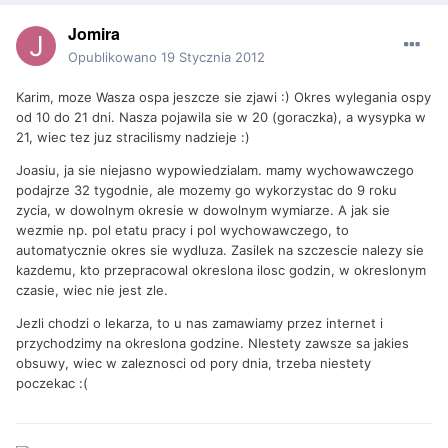
Jomira
Opublikowano
19 Stycznia 2012
Karim, moze Wasza ospa jeszcze sie zjawi :) Okres wylegania ospy
od 10 do 21 dni. Nasza pojawila sie w 20 (goraczka), a wysypka w
21, wiec tez juz stracilismy nadzieje :)
Joasiu, ja sie niejasno wypowiedzialam. mamy wychowawczego
podajrze 32 tygodnie, ale mozemy go wykorzystac do 9 roku
zycia, w dowolnym okresie w dowolnym wymiarze. A jak sie
wezmie np. pol etatu pracy i pol wychowawczego, to
automatycznie okres sie wydluza. Zasilek na szczescie nalezy sie
kazdemu, kto przepracowal okreslona ilosc godzin, w okreslonym
czasie, wiec nie jest zle.
Jezli chodzi o lekarza, to u nas zamawiamy przez internet i
przychodzimy na okreslona godzine. NIestety zawsze sa jakies
obsuwy, wiec w zaleznosci od pory dnia, trzeba niestety
poczekac :(