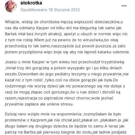
stokrotka
Opublikowano
18 Stycznia 2012
Witajcie, widzę że choróbska męczą większość dzieciaczków,u
nas dla odmiany Kacper od kilku dni ma biegunkę tak samo jak
Bartek miał bez innych atrakcji, apetyt u obuch w normie więc nic
z tym nie robię.Wiem już na pewno że to wirusówka,bo obaj
przechodzą to tak samo,naszczęście już powoli puszcza.Ja zato
jestem przyziębiona więc boje się aby nie łapneli katarku odemnie.
Joasiu u mnie Kacper w tym wieku też przechodził trzydniówkę
,mniał trzy dni gorączkę a potem wysypało go i po kilku dniach
zeszło.Dzwoniłam do jego pediatry leczymy u niego prywatnie,nie
kazał nic z tym robić ,tylko coś na zbicie gorączki jak była.Do
rodzinnego nie worzę dzieci jak nic powarznego się nie dzieje z
racji że mogą złapac coś gorszego,bo u nas dzieci i dorośli są
razem,rejestracja co piętnaście minut chorror,wole jechać
prywatnie zapłace ale unikne stresu.
Dzisiaj rano wzięło mnie na wspomnienia ,rozmyślałam ile było
problemów z Kacprem,jak nie chciał jeść,płakał on ,płakałam ja ,jak
długo bałam się drugiego dziecka że będzie to samo.A teraz jak
patrzę na Bartka jak pierwszy biegnie do stołu,jak ładnie podjada