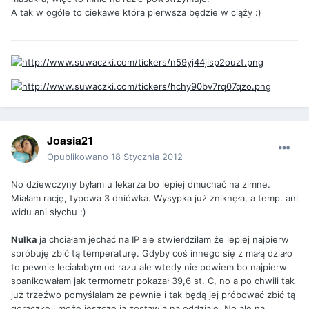
A tak w ogóle to ciekawe która pierwsza będzie w ciąży :)
Joasia21
Opublikowano
18 Stycznia 2012
No dziewczyny byłam u lekarza bo lepiej dmuchać na zimne.
Miałam rację, typowa 3 dniówka. Wysypka już zniknęła, a temp. ani
widu ani słychu :)
Nulka
ja chciałam jechać na IP ale stwierdziłam że lepiej najpierw
spróbuję zbić tą temperaturę. Gdyby coś innego się z małą działo
to pewnie leciałabym od razu ale wtedy nie powiem bo najpierw
spanikowałam jak termometr pokazał 39,6 st. C, no a po chwili tak
już trzeźwo pomyślałam że pewnie i tak będą jej próbować zbić tą
gorączkę i może jeszcze ją zostawią na oddziale. No ale na