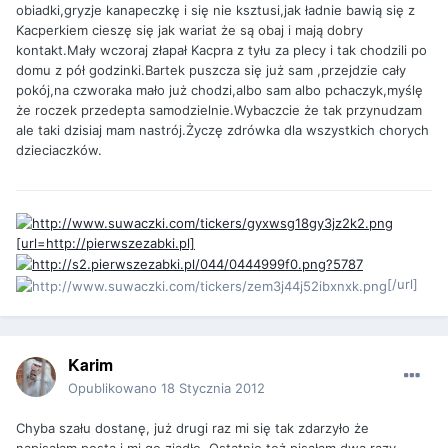
obiadki,gryzje kanapeczkę i się nie ksztusi,jak ładnie bawią się z
Kacperkiem cieszę się jak wariat że są obaj i mają dobry
kontakt.Mały wczoraj złapał Kacpra z tyłu za plecy i tak chodzili po
domu z pół godzinki.Bartek puszcza się już sam ,przejdzie cały
pokój,na czworaka mało już chodzi,albo sam albo pchaczyk,myślę
że roczek przedepta samodzielnie.Wybaczcie że tak przynudzam
ale taki dzisiaj mam nastrój.Życzę zdrówka dla wszystkich chorych
dzieciaczków.
[url=http://pierwszezabki.pl]
[/url]
Karim
Opublikowano
18 Stycznia 2012
Chyba szału dostanę, już drugi raz mi się tak zdarzyło że
napisałam posta i mi go zjadło. Ostatnio też pisałam dwa razy...