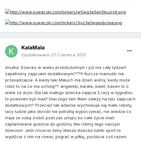
KalaMala
Opublikowano
27 Czerwca 2013
Anulka: Dziecko w wieku przedszkolnym i już ma cały tydzień
zapełniony zajęciami dodatkowymi???!!! Kurcze mamuśki nie
przesadzajcie. A kiedy taki Maluch ma dzień wolny, kiedy może
robić to na co ma ochotę?? angielski, karate, balet, basen to o
wiele za dużo. Dla tak małego dziecka zajęcia 2 razy w tygodniu
to powinien być max!! Dlaczego tam Wam zależy na tylu zajęciach
dodatkowych? Przecież tak własnie wychowuje się małe roboty,
tacy ludzie jako dorośli nie potrafią wypoczywać, nie wiedza co
maja ze sobą zrobić podczas urlopu bo całe życie mieli
zaplanowane godzina do godziny. Nie róbmy tego naszym
dzieciom. Jeśli chcecie żeby Wasze dziecko lubiło sport to
wyjdźcie z nim na rower, pograć w piłkę, poróbcie coś razem