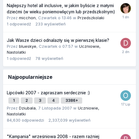
Najlepszy hotel all inclusive, w jakim byliście z małymi
dziećmi (w wieku poniemowlęcym lub przedszkolnym)
Przez
micchon
,
Czwartek o 13:46
w
Przedszkolaki
1
odpowiedź
233
wyświetleń
Jak Wasze dzieci odnalazły się w pierwszej klasie?
Przez
blueskye
,
Czwartek o 07:57
w
Uczniowie,
Nastolatki
1
odpowiedź
78
wyświetleń
Najpopularniejsze
Lipcówki 2007 - zapraszam serdecznie :)
1
2
3
4
3386
Przez
Dziubala
,
7 Listopada 2007
w
Uczniowie,
Nastolatki
84,630
odpowiedzi
2,337,039
wyświetleń
"Kampania" wrześniowa 2008 - razem raźniej