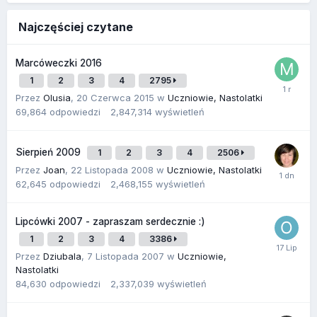
Najczęściej czytane
Marcóweczki 2016
1
2
3
4
2795
Przez
Olusia
,
20 Czerwca 2015
w
Uczniowie, Nastolatki
69,864
odpowiedzi
2,847,314
wyświetleń
Sierpień 2009
1
2
3
4
2506
Przez
Joan
,
22 Listopada 2008
w
Uczniowie, Nastolatki
62,645
odpowiedzi
2,468,155
wyświetleń
Lipcówki 2007 - zapraszam serdecznie :)
1
2
3
4
3386
Przez
Dziubala
,
7 Listopada 2007
w
Uczniowie,
Nastolatki
84,630
odpowiedzi
2,337,039
wyświetleń