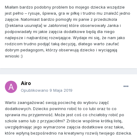
Miałam bardzo podobny problem bo mojego dziecka wszędzie
jest pełno – rysuje, śpiewa, gra w piłkę i trudno mu znaleźć jedno
zajęcie. Natomiast bardzo pomogły mi panie z przedszkola
([reklama usunięta] w Jabłonnie) które obserwowały Janka i
podpowiadały mi jakie zajęcia dodatkowe będą dla niego
najlepsze i najbardziej rozwijające. Wydaje mi się, że nam jako
rodzicom trudno podjąć taką decyzję, dlatego warto zaufać
dobrym pedagogom, którzy obserwują dziecko i wyciągają
wnioski :)
Airo
Opublikowano
9 Maja 2019
Warto zaangażować swoją pociechę do wyboru zajęć
dodatkowych. Dziecko powinno robić to co lubi oraz to co
sprawia mu przyjemność. Może jest coś co chciałoby robić po
szkole samo lub z przyjaciółmi? Zróbcie wspólnie krótką listę,
uwzględniając jego wymarzone zajęcia dodatkowe oraz takie,
które wpłyną bezpośrednio na kreatywny rozwój twojego dziecka.