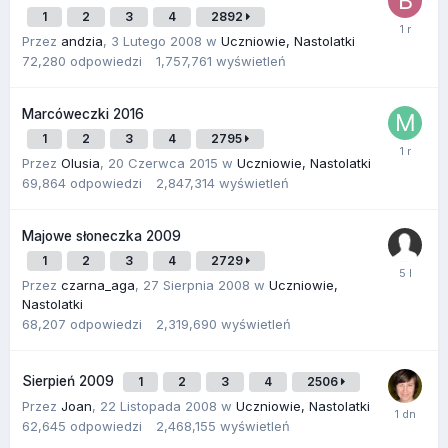
1
2
3
4
2892
Przez
andzia
,
3 Lutego 2008
w
Uczniowie, Nastolatki
72,280
odpowiedzi
1,757,761
wyświetleń
Marcóweczki 2016
1
2
3
4
2795
Przez
Olusia
,
20 Czerwca 2015
w
Uczniowie, Nastolatki
69,864
odpowiedzi
2,847,314
wyświetleń
Majowe słoneczka 2009
1
2
3
4
2729
Przez
czarna_aga
,
27 Sierpnia 2008
w
Uczniowie,
Nastolatki
68,207
odpowiedzi
2,319,690
wyświetleń
Sierpień 2009
1
2
3
4
2506
Przez
Joan
,
22 Listopada 2008
w
Uczniowie, Nastolatki
62,645
odpowiedzi
2,468,155
wyświetleń