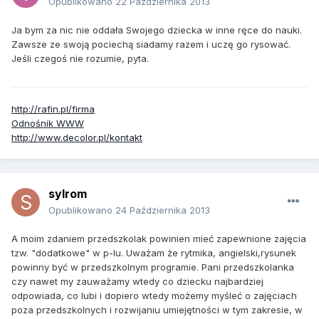
Opublikowano
22 Października 2013
Ja bym za nic nie oddała Swojego dziecka w inne ręce do nauki.
Zawsze ze swoją pociechą siadamy razem i uczę go rysować.
Jeśli czegoś nie rozumie, pyta.
http://rafin.pl/firma
Odnośnik WWW
http://www.decolor.pl/kontakt
sylrom
Opublikowano
24 Października 2013
A moim zdaniem przedszkolak powinien mieć zapewnione zajęcia
tzw. "dodatkowe" w p-lu. Uważam że rytmika, angielski,rysunek
powinny być w przedszkolnym programie. Pani przedszkolanka
czy nawet my zauważamy wtedy co dziecku najbardziej
odpowiada, co lubi i dopiero wtedy możemy myśleć o zajęciach
poza przedszkolnych i rozwijaniu umiejętności w tym zakresie, w