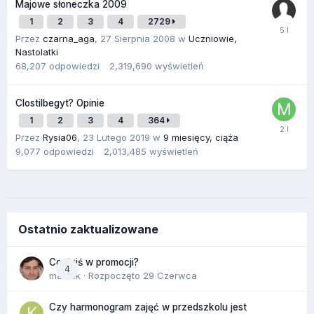
Majowe słoneczka 2009
1
2
3
4
2729
Przez
czarna_aga
,
27 Sierpnia 2008
w
Uczniowie,
Nastolatki
68,207
odpowiedzi
2,319,690
wyświetleń
Clostilbegyt? Opinie
1
2
3
4
364
Przez
Rysia06
,
23 Lutego 2019
w
9 miesięcy, ciąża
9,077
odpowiedzi
2,013,485
wyświetleń
Ostatnio zaktualizowane
Co dziś w promocji?
4
maciek
· Rozpoczęto
29 Czerwca
Czy harmonogram zajęć w przedszkolu jest