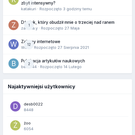
0
zbyt intensywny?
katakuri
· Rozpoczęto
3 godziny temu
Dźwięk, który obudził mnie o trzeciej nad ranem
1
zackr.a.y
· Rozpoczęto
27 Maja
Zakupy internetowe
12
Wula
· Rozpoczęto
27 Sierpnia 2021
Publikacja artykułów naukowych
2
berus44
· Rozpoczęto
14 Lutego
Najaktywniejsi użytkownicy
desb0022
8448
żoo
6054