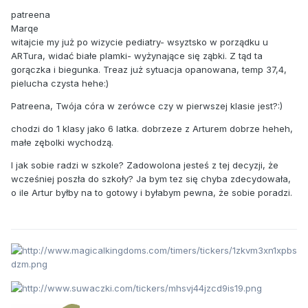
patreena
Marqe
witajcie my już po wizycie pediatry- wsyztsko w porządku u
ARTura, widać białe plamki- wyżynające się ząbki. Z tąd ta
gorączka i biegunka. Treaz już sytuacja opanowana, temp 37,4,
pielucha czysta hehe:)
Patreena, Twója córa w zerówce czy w pierwszej klasie jest?:)
chodzi do 1 klasy jako 6 latka. dobrzeze z Arturem dobrze heheh,
małe zębolki wychodzą.
I jak sobie radzi w szkole? Zadowolona jesteś z tej decyzji, że
wcześniej poszła do szkoły? Ja bym tez się chyba zdecydowała,
o ile Artur byłby na to gotowy i byłabym pewna, że sobie poradzi.