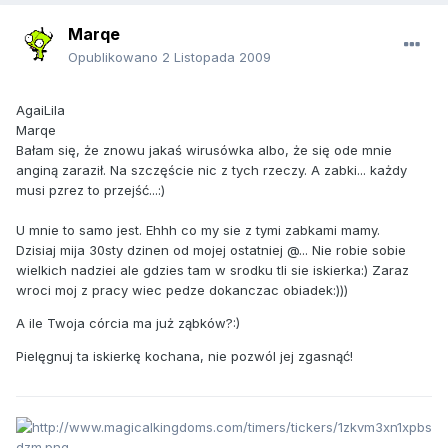
Marqe
Opublikowano
2 Listopada 2009
AgaiLila
Marqe
Bałam się, że znowu jakaś wirusówka albo, że się ode mnie
anginą zaraził. Na szczęście nic z tych rzeczy. A zabki... każdy
musi pzrez to przejść...:)
U mnie to samo jest. Ehhh co my sie z tymi zabkami mamy.
Dzisiaj mija 30sty dzinen od mojej ostatniej @... Nie robie sobie
wielkich nadziei ale gdzies tam w srodku tli sie iskierka:) Zaraz
wroci moj z pracy wiec pedze dokanczac obiadek:)))
A ile Twoja córcia ma już ząbków?:)
Pielęgnuj ta iskierkę kochana, nie pozwól jej zgasnąć!