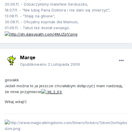
20.06.11. - Zobaczyliśmy maleńkie Serduszko,
18.07.11. - "Nie lubię Pana Doktora i nie dam się zmierzyć",
13.08.11. - "Staję na głowie",
30.08.11. - Oficjalny kopniak dla Mamusi,
01.09.11. - Tatuś też dostał swojego.
Marqe
Opublikowano
2 Listopada 2009
gosiakk
Jeżeli można to ja jeszcze chciałabym dołączyć:) mam nadzieję,
że mnie przyjmiecie
Witaj witaj!:)