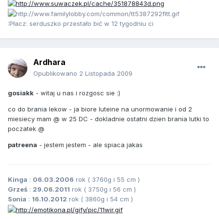
:Płacz: serduszko przestało bić w 12 tygodniu ci
Ardhara
Opublikowano
2 Listopada 2009
gosiakk
- witaj u nas i rozgosc sie :)
co do brania lekow - ja biore luteine na unormowanie i od 2
miesiecy mam @ w 25 DC - dokladnie ostatni dzien brania lutki to
poczatek @
patreena
- jestem jestem - ale spiaca jakas
Kinga
:
06.03.2006
rok ( 3760g i 55 cm )
Grześ
:
29.06.2011
rok ( 3750g i 56 cm )
Sonia
:
16.10.2012
rok ( 3860g i 54 cm )