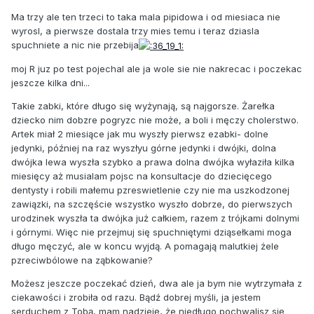
Ma trzy ale ten trzeci to taka mala pipidowa i od miesiaca nie
wyrosl, a pierwsze dostala trzy mies temu i teraz dziasla
spuchniete a nic nie przebija
moj R juz po test pojechal ale ja wole sie nie nakrecac i poczekac
jeszcze kilka dni...
Takie zabki, które długo się wyżynają, są najgorsze. Żarełka
dziecko nim dobzre pogryzc nie może, a boli i męczy cholerstwo.
Artek miał 2 miesiące jak mu wyszły pierwsz ezabki- dolne
jedynki, później na raz wyszłyu górne jedynki i dwójki, dolna
dwójka lewa wyszła szybko a prawa dolna dwójka wyłaziła kilka
miesięcy aż musialam pojsc na konsultacje do dziecięcego
dentysty i robili małemu pzreswietlenie czy nie ma uszkodzonej
zawiązki, na szczęście wszystko wyszło dobrze, do pierwszych
urodzinek wyszła ta dwójka już całkiem, razem z trójkami dolnymi
i górnymi. Więc nie przejmuj się spuchniętymi dziąsełkami moga
długo męczyć, ale w koncu wyjdą. A pomagają malutkiej żele
pzreciwbólowe na ząbkowanie?
Możesz jeszcze poczekać dzień, dwa ale ja bym nie wytrzymała z
ciekawości i zrobiła od razu. Bądź dobrej myśli, ja jestem
serduchem z Tobą, mam nadzieję, że niedługo pochwalisz się