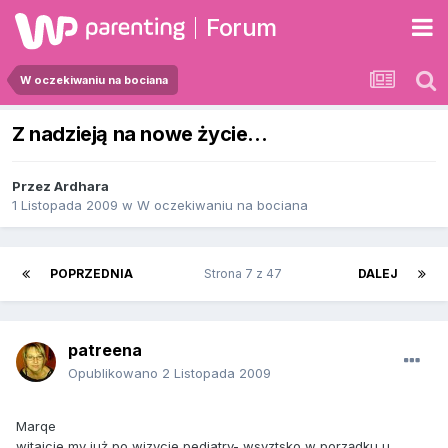
Forum
W oczekiwaniu na bociana
Z nadzieją na nowe życie...
Przez
Ardhara
1 Listopada 2009
w
W oczekiwaniu na bociana
POPRZEDNIA
Strona 7 z 47
DALEJ
patreena
Opublikowano
2 Listopada 2009
Marqe
witajcie my już po wizycie pediatry- wsyztsko w porządku u