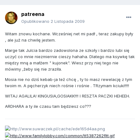
patreena
Opublikowano
2 Listopada 2009
Witam znowu kochane. Wcześniej net mi padł , teraz zakupy były
, ale już na chwilę jestem.
Marge tak Julcia bardzo zadowolona ze szkoły i bardzo lubi się
uczyć co mnie niezmiernie cieszy hahaha. Dlatego ma ksywkę tak
między mną a małżem " kujonek". Wiesz przy niej tego nie
mówimy ,żeby się nie zraziła.
Mosia nie no dziś kebab-ja też chcę , ty to masz rewelację z tym
twoim m. A pęcherzyk niech rośnie i rośnie . TRzymam kciuki!!!!!
WITAJ AGALILA! KINGUSIA,GOSIAKK!!!! I RESZTA PACZKI HEHEEH.
ARDHARA a ty ile czasu tam będziesz co???