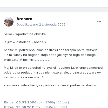
Ardhara
Opublikowano
2 Listopada 2009
hejka - wpadam na chwilke
ja juz w ostrolece - boshe :/
bedzie mi potrzebna jakas odstresujaca terapia po tej wizycie -
juz mi wlosy na nogach staja deba jak slysze tego debilnego
braciszka M brrrrrrrr....................
Moj M jak to on pojechal na zywiol i dopiero jutro rano samochod
odda do przegladu - nigdy nie moze znalezc czasu aby z wawy
zadzwonic i sie umowic :/
krew mnie zaleje kiedys - pewnie na zawal padne na starosc
Kinga
:
06.03.2006
rok ( 3760g i 55 cm )
Grześ
:
29.06.2011
rok ( 3750g i 56 cm )