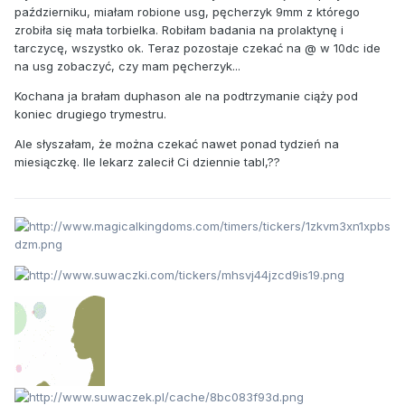
październiku, miałam robione usg, pęcherzyk 9mm z którego
zrobiła się mała torbielka. Robiłam badania na prolaktynę i
tarczycę, wszystko ok. Teraz pozostaje czekać na @ w 10dc ide
na usg zobaczyć, czy mam pęcherzyk...
Kochana ja brałam duphason ale na podtrzymanie ciąży pod
koniec drugiego trymestru.
Ale słyszałam, że można czekać nawet ponad tydzień na
miesiączkę. Ile lekarz zalecił Ci dziennie tabl,??