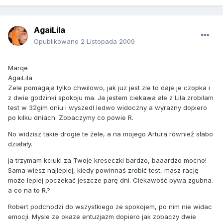
AgaiLila
Opublikowano
2 Listopada 2009
Marqe
AgaiLila
Zele pomagaja tylko chwilowo, jak juz jest zle to daje je czopka i
z dwie godzinki spokoju ma. Ja jestem ciekawa ale z Lila zrobilam
test w 32gim dniu i wyszedl ledwo widoczny a wyrazny dopiero
po kilku dniach. Zobaczymy co powie R.
No widzisz takie drogie te żele, a na mojego Artura również słabo
działały.
ja trzymam kciuki za Twoje kreseczki bardzo, baaardzo mocno!
Sama wiesz najlepiej, kiedy powinnaś zrobić test, masz rację
może lepiej poczekać jeszcze parę dni. Ciekawość bywa zgubna.
a co na to R.?
Robert podchodzi do wszystkiego ze spokojem, po nim nie widac
emocji. Mysle ze okaze entuzjazm dopiero jak zobaczy dwie