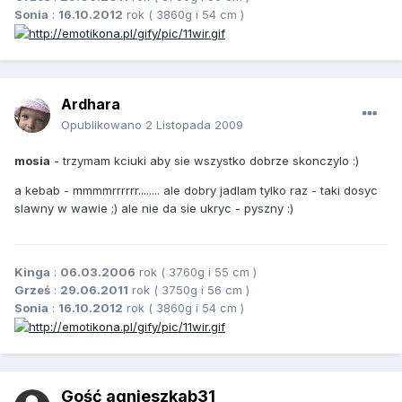
Sonia
:
16.10.2012
rok ( 3860g i 54 cm )
Ardhara
Opublikowano
2 Listopada 2009
mosia
- trzymam kciuki aby sie wszystko dobrze skonczylo :)
a kebab - mmmmrrrrrr........ ale dobry jadlam tylko raz - taki dosyc
slawny w wawie ;) ale nie da sie ukryc - pyszny :)
Kinga
:
06.03.2006
rok ( 3760g i 55 cm )
Grześ
:
29.06.2011
rok ( 3750g i 56 cm )
Sonia
:
16.10.2012
rok ( 3860g i 54 cm )
Gość agnieszkab31