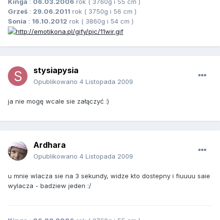
Kinga
:
06.03.2006
rok ( 3760g i 55 cm )
Grześ
:
29.06.2011
rok ( 3750g i 56 cm )
Sonia
:
16.10.2012
rok ( 3860g i 54 cm )
stysiapysia
Opublikowano
4 Listopada 2009
ja nie mogę wcale sie załączyć :)
Ardhara
Opublikowano
4 Listopada 2009
u mnie wlacza sie na 3 sekundy, widze kto dostepny i fiuuuu saie
wylacza - badziew jeden :/