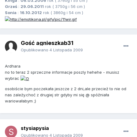
Kinga
:
06.03.2006
rok ( 3760g i 55 cm )
Grześ
:
29.06.2011
rok ( 3750g i 56 cm )
Sonia
:
16.10.2012
rok ( 3860g i 54 cm )
Gość agnieszkab31
Opublikowano
4 Listopada 2009
Ardhara
no to teraz 2 sprzeczne informacje poszly hehehe - musisz
wybrac
osobiście bym poczekała jeszcze z 2 dni,ale przecież to nie od
nas zależy.choć z drugiej str gdyby mi się @ spóźniała
wariowałabym ;)
stysiapysia
Opublikowano
4 Listopada 2009