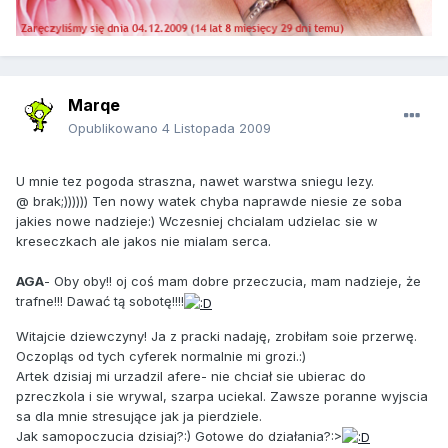
Marqe
Opublikowano
4 Listopada 2009
U mnie tez pogoda straszna, nawet warstwa sniegu lezy.
@ brak;)))))) Ten nowy watek chyba naprawde niesie ze soba
jakies nowe nadzieje:) Wczesniej chcialam udzielac sie w
kreseczkach ale jakos nie mialam serca.
AGA
- Oby oby!! oj coś mam dobre przeczucia, mam nadzieje, że
trafne!!! Dawać tą sobotę!!!!
Witajcie dziewczyny! Ja z pracki nadaję, zrobiłam soie przerwę.
Oczopląs od tych cyferek normalnie mi grozi.:)
Artek dzisiaj mi urzadzil afere- nie chciał sie ubierac do
pzreczkola i sie wrywal, szarpa uciekal. Zawsze poranne wyjscia
sa dla mnie stresujące jak ja pierdziele.
Jak samopoczucia dzisiaj?:) Gotowe do działania?:>