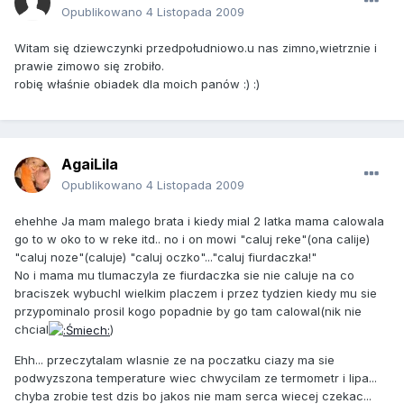
Opublikowano
4 Listopada 2009
Witam się dziewczynki przedpołudniowo.u nas zimno,wietrznie i
prawie zimowo się zrobiło.
robię właśnie obiadek dla moich panów :) :)
AgaiLila
Opublikowano
4 Listopada 2009
ehehhe Ja mam malego brata i kiedy mial 2 latka mama calowala
go to w oko to w reke itd.. no i on mowi "caluj reke"(ona calije)
"caluj noze"(caluje) "caluj oczko"..."caluj fiurdaczka!"
No i mama mu tlumaczyla ze fiurdaczka sie nie caluje na co
braciszek wybuchl wielkim placzem i przez tydzien kiedy mu sie
przypominalo prosil kogo popadnie by go tam calowal(nik nie
chcial
)
Ehh... przeczytalam wlasnie ze na poczatku ciazy ma sie
podwyzszona temperature wiec chwycilam ze termometr i lipa...
chyba zrobie test dzis bo jakos nie mam serca wiecej czekac...