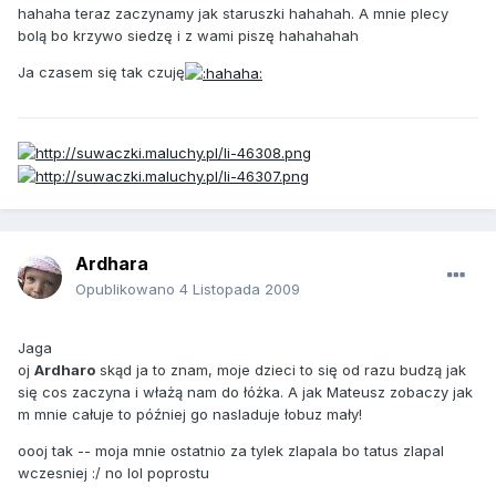
hahaha teraz zaczynamy jak staruszki hahahah. A mnie plecy
bolą bo krzywo siedzę i z wami piszę hahahahah
Ja czasem się tak czuję
Ardhara
Opublikowano
4 Listopada 2009
Jaga
oj
Ardharo
skąd ja to znam, moje dzieci to się od razu budzą jak
się cos zaczyna i włażą nam do łóżka. A jak Mateusz zobaczy jak
m mnie całuje to później go nasladuje łobuz mały!
oooj tak -- moja mnie ostatnio za tylek zlapala bo tatus zlapal
wczesniej :/ no lol poprostu