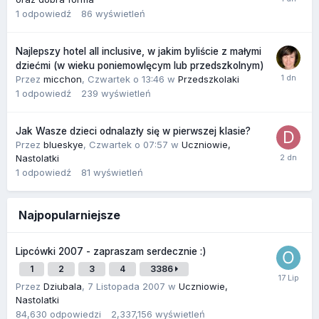
1
odpowiedź
86
wyświetleń
Najlepszy hotel all inclusive, w jakim byliście z małymi
dziećmi (w wieku poniemowlęcym lub przedszkolnym)
Przez
micchon
,
Czwartek o 13:46
w
Przedszkolaki
1
odpowiedź
239
wyświetleń
Jak Wasze dzieci odnalazły się w pierwszej klasie?
Przez
blueskye
,
Czwartek o 07:57
w
Uczniowie,
Nastolatki
1
odpowiedź
81
wyświetleń
Najpopularniejsze
Lipcówki 2007 - zapraszam serdecznie :)
1
2
3
4
3386
Przez
Dziubala
,
7 Listopada 2007
w
Uczniowie,
Nastolatki
84,630
odpowiedzi
2,337,156
wyświetleń