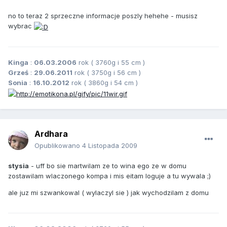
no to teraz 2 sprzeczne informacje poszly hehehe - musisz
wybrac
Kinga
:
06.03.2006
rok ( 3760g i 55 cm )
Grześ
:
29.06.2011
rok ( 3750g i 56 cm )
Sonia
:
16.10.2012
rok ( 3860g i 54 cm )
Ardhara
Opublikowano
4 Listopada 2009
stysia
- uff bo sie martwilam ze to wina ego ze w domu
zostawilam wlaczonego kompa i mis eitam loguje a tu wywala ;)
ale juz mi szwankowal ( wylaczyl sie ) jak wychodzilam z domu