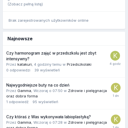
(Zobacz pełną listę)
Brak zarejestrowanych użytkowników online
Najnowsze
Czy harmonogram zajęć w przedszkolu jest zbyt
intensywny?
Przez
katakuri
,
4 godziny temu
w
Przedszkolaki
0
odpowiedzi
39
wyświetleń
Najwygodniejsze buty na co dzień
Przez
Gamma
,
Wczoraj o 07:50
w
Zdrowie i pielęgnacja
oraz dobra forma
1
odpowiedź
95
wyświetleń
Czy któraś z Was wykonywała labioplastykę?
Przez
Gamma
,
Wczoraj o 07:28
w
Zdrowie i pielęgnacja
oraz dobra forma