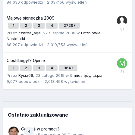
84,630
odpowiedzi
2,337,156
wyświetleń
Majowe słoneczka 2009
1
2
3
4
2729
Przez
czarna_aga
,
27 Sierpnia 2008
w
Uczniowie,
Nastolatki
68,207
odpowiedzi
2,319,753
wyświetleń
Clostilbegyt? Opinie
1
2
3
4
364
Przez
Rysia06
,
23 Lutego 2019
w
9 miesięcy, ciąża
9,077
odpowiedzi
2,013,498
wyświetleń
Ostatnio zaktualizowane
Co dziś w promocji?
4
maciek
· Rozpoczęto
29 Czerwca