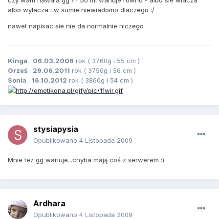
czy wam nawala gg ?? bo mi wariuje rowno - albo sie wlacza
albo wylacza i w sumie niewiadomo dlaczego :/
nawet napisac sie nie da normalnie niczego
Kinga
:
06.03.2006
rok ( 3760g i 55 cm )
Grześ
:
29.06.2011
rok ( 3750g i 56 cm )
Sonia
:
16.10.2012
rok ( 3860g i 54 cm )
stysiapysia
Opublikowano
4 Listopada 2009
Mnie tez gg wariuje...chyba mają coś z serwerem :)
Ardhara
Opublikowano
4 Listopada 2009