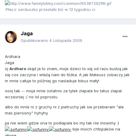
:Płacz: serduszko przestało bić w 12 tygodniu ci
Jaga
Opublikowano
4 Listopada 2009
Ardhara
Jaga
oj
Ardharo
skąd ja to znam, moje dzieci to się od razu budzą jak
się cos zaczyna i włażą nam do łóżka. A jak Mateusz zobaczy jak
m mnie całuje to później go nasladuje łobuz mały!
oooj tak -- moja mnie ostatnio za tylek zlapala bo tatus zlapal
wczesniej :/ no lol poprostu
albo do mnie ni z gruchy ni z pietruchy jak sie przebieram "ale
mas piersiony" hyhyhy
jja nie wiem gdzie ona to podlapala bo my tak nie mowimy :)
bije moich chłopaków na
głowę