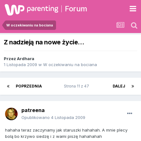
Forum
W oczekiwaniu na bociana
Z nadzieją na nowe życie...
Przez
Ardhara
1 Listopada 2009
w
W oczekiwaniu na bociana
POPRZEDNIA
Strona 11 z 47
DALEJ
patreena
Opublikowano
4 Listopada 2009
hahaha teraz zaczynamy jak staruszki hahahah. A mnie plecy
bolą bo krzywo siedzę i z wami piszę hahahahah