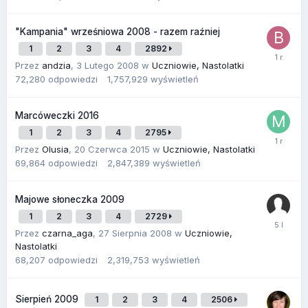
"Kampania" wrześniowa 2008 - razem raźniej
1
2
3
4
2892
Przez
andzia
,
3 Lutego 2008
w
Uczniowie, Nastolatki
72,280
odpowiedzi
1,757,929
wyświetleń
Marcóweczki 2016
1
2
3
4
2795
Przez
Olusia
,
20 Czerwca 2015
w
Uczniowie, Nastolatki
69,864
odpowiedzi
2,847,389
wyświetleń
Majowe słoneczka 2009
1
2
3
4
2729
Przez
czarna_aga
,
27 Sierpnia 2008
w
Uczniowie,
Nastolatki
68,207
odpowiedzi
2,319,753
wyświetleń
Sierpień 2009
1
2
3
4
2506