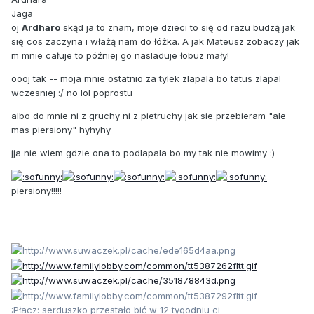
Jaga
oj
Ardharo
skąd ja to znam, moje dzieci to się od razu budzą jak
się cos zaczyna i włażą nam do łóżka. A jak Mateusz zobaczy jak
m mnie całuje to później go nasladuje łobuz mały!
oooj tak -- moja mnie ostatnio za tylek zlapala bo tatus zlapal
wczesniej :/ no lol poprostu
albo do mnie ni z gruchy ni z pietruchy jak sie przebieram "ale
mas piersiony" hyhyhy
jja nie wiem gdzie ona to podlapala bo my tak nie mowimy :)
piersiony!!!!!
:Płacz: serduszko przestało bić w 12 tygodniu ci