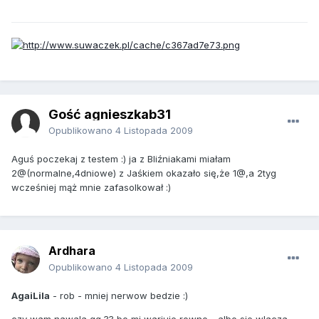
Gość agnieszkab31
Opublikowano
4 Listopada 2009
Aguś poczekaj z testem :) ja z Bliźniakami miałam
2@(normalne,4dniowe) z Jaśkiem okazało się,że 1@,a 2tyg
wcześniej mąż mnie zafasolkował :)
Ardhara
Opublikowano
4 Listopada 2009
AgaiLila
- rob - mniej nerwow bedzie :)