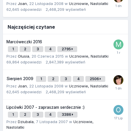
Przez
Joan
,
22 Listopada 2008
w
Uczniowie, Nastolatki
62,645
odpowiedzi
2,468,209
wyświetleń
Najczęściej czytane
Marcóweczki 2016
1
2
3
4
2795
Przez
Olusia
,
20 Czerwca 2015
w
Uczniowie, Nastolatki
69,864
odpowiedzi
2,847,389
wyświetleń
Sierpień 2009
1
2
3
4
2506
Przez
Joan
,
22 Listopada 2008
w
Uczniowie, Nastolatki
62,645
odpowiedzi
2,468,209
wyświetleń
Lipcówki 2007 - zapraszam serdecznie :)
1
2
3
4
3386
Przez
Dziubala
,
7 Listopada 2007
w
Uczniowie,
Nastolatki